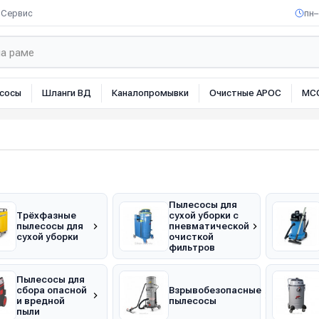
Сервис
пн–
сосы
Шланги ВД
Каналопромывки
Очистные АРОС
МС
Пылесосы для
Трёхфазные
сухой уборки с
пылесосы для
пневматической
сухой уборки
очисткой
фильтров
Пылесосы для
сбора опасной
Взрывобезопасные
и вредной
пылесосы
пыли