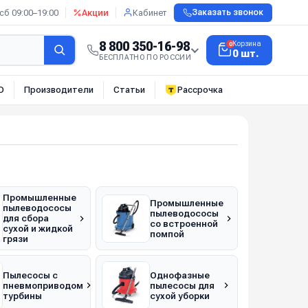
сб 09:00–19:00
Акции
Кабинет
Заказать звонок
8 800 350-16-98
Корзина
0
0 шт.
БЕСПЛАТНО ПО РОССИИ
О
Производители
Статьи
Рассрочка
Промышленные
Промышленные
пылеводососы
пылеводососы
для сбора
со встроенной
сухой и жидкой
помпой
грязи
Пылесосы с
Однофазные
пневмоприводом
пылесосы для
турбины
сухой уборки