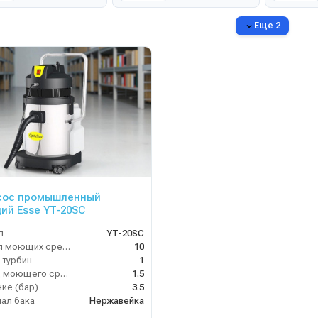
Еще 2
сос промышленный
й Esse YT-20SC
л
YT-20SC
Бак для моющих средств
10
 турбин
1
Расход моющего средства
1.5
ие (бар)
3.5
ал бака
Нержавейка