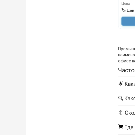
Цена
🏷️ Це
Промышле
наимено
офисе н
Часто
🌟 Как
🔍 Ка
🔖 Ск
Где