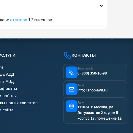
снове
отзывов
17
клиентов.
УСЛУГИ
КОНТАКТЫ
ги
Бесплатный
8 (800) 350-16-98
да АВД
нт АВД
Email
тификаты
info@shop-avd.ru
 работы
вы наших клиентов
Адрес
111024, г. Москва, ул.
а сайта
Энтузиастов 2-я, дом 5
корпус 17, помещение 12