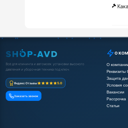
Как
О КО
Всё для клининга и автомоек: установки высокого
О компани
давления и уборочная техника под ключ.
Реквизиты
Защита да
5.0
Яндекс Отзывы
Условия с
Вакансии
Заказать звонок
Рассрочка
Статьи