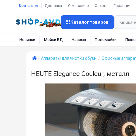
Контакты
Доставка
О магазине
Оплата
Гарантия
Каталог товаров
Новинки
Мойки ВД
Насосы
Поломойки
Пыле
Аппараты для чистки обуви
Офисные аппарат
HEUTE Elegance Couleur, металл