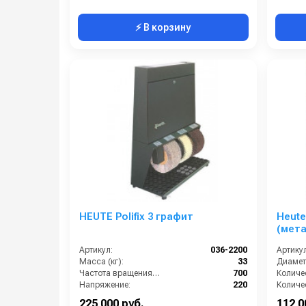
⚡ В корзину
HEUTE Polifix 3 графит
Heute
(мета
Артикул:
036-2200
Артикул
Масса (кг):
33
Частота вращения щетки (об/мин):
700
Напряжение:
220
Габариты:
560х310х850 мм
Мощнос
225 000 руб.
112 0