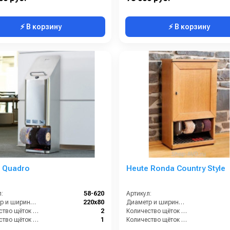
⚡ В корзину
⚡ В корзину
 Quadro
Heute Ronda Country Style
:
58-620
Артикул:
Диаметр и ширина щёток (мм):
220х80
Диаметр и ширина щёток (мм):
Количество щёток полировки (шт):
2
Количество щёток полировки (шт):
Количество щёток предварительной очистки (шт):
1
Количество щёток предварительной очистки (шт):
ть (Вт):
150
Мощность (Вт):