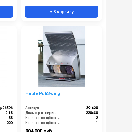
⚡ В корзину
м
Heute PoliSwing
y.26596
Артикул:
39-620
0.18
Диаметр и ширина щёток (мм):
220х80
38
Количество щёток полировки (шт):
2
220
Количество щёток предварительной очистки (шт):
1
х830 мм
Мощность (Вт):
150
304 000 руб.