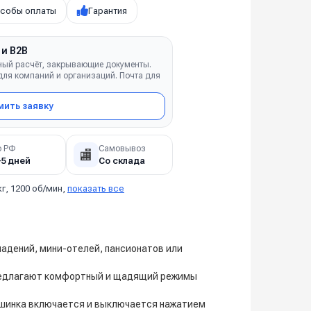
собы оплаты
Гарантия
 и B2B
ный расчёт, закрывающие документы.
ля компаний и организаций. Почта для
ить заявку
о РФ
Самовывоз
🏬
–5 дней
Со склада
кг, 1200 об/мин,
показать все
адений, мини-отелей, пансионатов или
 предлагают комфортный и щадящий режимы
Машинка включается и выключается нажатием