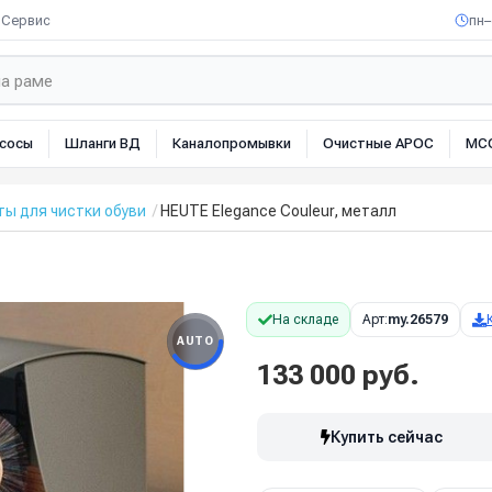
Сервис
пн–
сосы
Шланги ВД
Каналопромывки
Очистные АРОС
МС
ы для чистки обуви
HEUTE Elegance Couleur, металл
На складе
Арт:
my.26579
AUTO
133 000 руб.
Купить сейчас