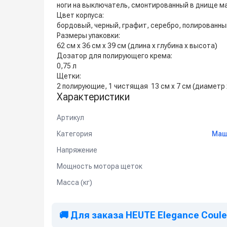
ноги на выключатель, смонтированный в днище м
Цвет корпуса:
бордовый, черный, графит, серебро, полированны
Размеры упаковки:
62 см x 36 см x 39 см (длина x глубина x высота)
Дозатор для полирующего крема:
0,75 л
Щетки:
2 полирующие, 1 чистящая 13 см x 7 см (диаметр 
Характеристики
Артикул
Категория
Маш
Напряжение
Мощность мотора щеток
Масса (кг)
🚚 Для заказа HEUTE Elegance Coule