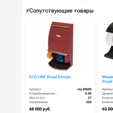
⚡Сопутствующие товары
ECO LINE Royal Design
Машин
Royal
(Black
Артикул:
my.26600
Артикул
Потребляемая мощность (кВт):
0.09
Масса (кг):
27
Напряжение:
220
Габариты:
470х310х830 мм
Мощнос
68 000 руб.
63 00