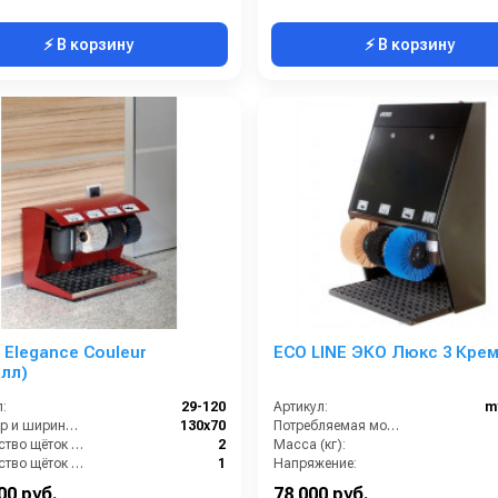
⚡ В корзину
⚡ В корзину
 Elegance Couleur
ECO LINE ЭКО Люкс 3 Кре
лл)
:
29-120
Артикул:
m
Диаметр и ширина щёток (мм):
130х70
Потребляемая мощность (кВт):
Количество щёток полировки (шт):
2
Масса (кг):
Количество щёток предварительной очистки (шт):
1
Напряжение:
ть (Вт):
100
Габариты:
590х400
00 руб.
78 000 руб.