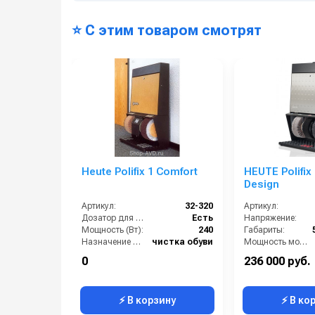
⭐ С этим товаром смотрят
Heute Polifix 1 Comfort
HEUTE Polifix 
Design
Артикул:
32-320
Артикул:
Дозатор для крема:
Есть
Напряжение:
Мощность (Вт):
240
Габариты:
Назначение аппарата:
чистка обуви
Мощность мотора щеток:
Тип аппарата:
офисный
Производитель:
0
236 000 руб.
Электропитание:
1~ 230 В. 50 Гц
Количество щеток (шт):
⚡ В корзину
⚡ В ко