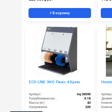
⚡ В корзину
ECO LINE ЭКО Люкс 4 Крем
Heute
Артикул:
my.26590
Артикул
Потребляемая мощность (кВт):
0.18
Масса (кг):
43
Напряжение:
220
Габариты:
720х400х830 мм
Мощнос