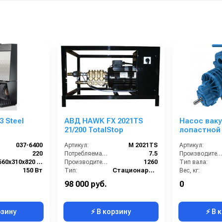
3 Steel
АВД HAWK FX 2021TS
Насос вак
21/200 TotalStop
лопастной
33D, 1300 о
037-6400
Артикул:
M 2021TS
Артикул:
вращ., пря
220
Потребляемая мощность (кВт):
7.5
Производительность (л/мин
вал, руч. 4-
560х310х820 мм
Производительность (л/ч):
1260
Тип вала:
150 Вт
Тип:
Стационарные
Вес, кг:
HEUTE
Страна-производитель:
Италия
Габаритные размер
98 000 руб.
0
3
Рабочее давление (бар):
215
Расход воздуха, м3:
рзину
⚡ В корзину
⚡ В 