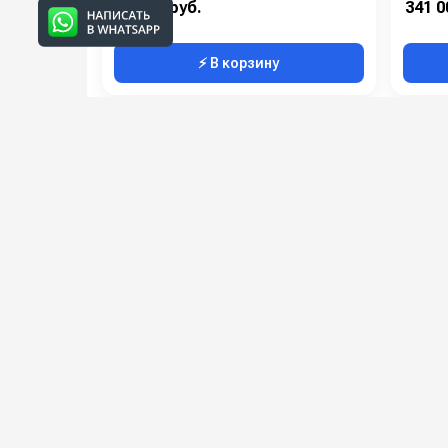
87 000 руб.
341 0
⚡ В корзину
Категории сопутствующих товаров
Машинки для чистки обуви
Подпишитесь на наши 
Новинки оборудования, обзоры, 