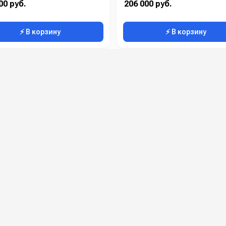
00 руб.
206 000 руб.
⚡ В корзину
⚡ В корзину
Офисные аппараты для чистки
обуви
каналы и будьте в курсе
акции и полезные советы — в наших официальных каналах.