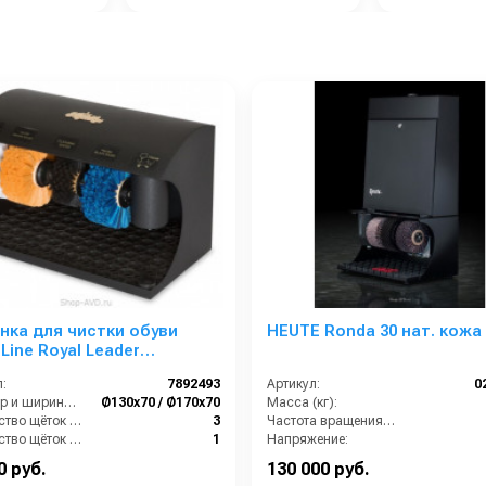
ка для чистки обуви
HEUTE Ronda 30 нат. кожа
 Line Royal Leader
silk)
:
7892493
Артикул:
0
Диаметр и ширина щёток (мм):
Ø130х70 / Ø170х70
Масса (кг):
Количество щёток полировки (шт):
3
Частота вращения щетки (об/мин):
Количество щёток предварительной очистки (шт):
1
Напряжение:
ть (Вт):
90
Габариты:
460х300
0 руб.
130 000 руб.