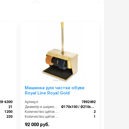
Машинка для чистки обуви
Royal Line Royal Gold
28-6300
Артикул:
7892492
21
Диаметр и ширина щёток (мм):
Ø170х100 / Ø210х100
1200
Количество щёток полировки (шт):
2
220
Количество щёток предварительной очистки (шт):
1
х790 мм
Мощность (Вт):
180
92 000 руб.