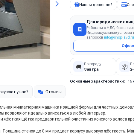
Нашли дешевле?
Спо
Для юридических лиц
Работаем с НДС, безналич
Индивидуальные условия д
запросов
info@shop-avd.ru
Оформ
По городу
П
🚚
📦
Завтра
2
Основные характеристики:
16 
окупают у нас?
Отзывы
 стильная миниатюрная машинка изящной формы для частных домовл
ы позволяют идеально вписаться в любой интерьер.
и и жёсткая щётка предварительной очистки из конского волоса
я. Толщина стенок до 8 мм придает корпусу высокую жёсткость. 