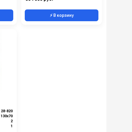
⚡ В корзину
28-820
130х70
2
1
130