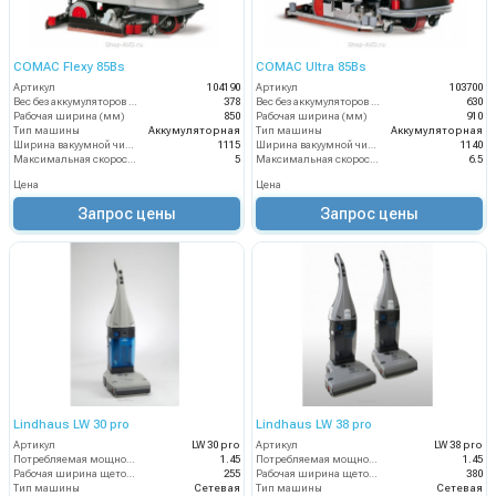
COMAC Flexy 85Bs
COMAC Ultra 85Bs
Артикул
104190
Артикул
103700
Вес без аккумуляторов (кг)
378
Вес без аккумуляторов (кг)
630
Рабочая ширина (мм)
850
Рабочая ширина (мм)
910
Тип машины
Аккумуляторная
Тип машины
Аккумуляторная
Ширина вакуумной чистки (мм)
1115
Ширина вакуумной чистки (мм)
1140
Максимальная скорость движения (км/ч)
5
Максимальная скорость движения (км/ч)
6.5
Цена
Цена
Запрос цены
Запрос цены
Lindhaus LW 30 pro
Lindhaus LW 38 pro
Артикул
LW 30 pro
Артикул
LW 38 pro
Потребляемая мощность (кВт)
1.45
Потребляемая мощность (кВт)
1.45
Рабочая ширина щеток (мм)
255
Рабочая ширина щеток (мм)
380
Тип машины
Сетевая
Тип машины
Сетевая