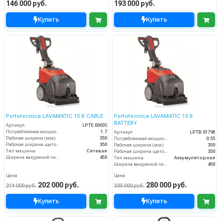
146 000 руб.
193 000 руб.
Купить
Купить
Portotecnica LAVAMATIC 15 R CABLE
Portotecnica LAVAMATIC 15 R
BATTERY
Артикул
LPTE 00639
Потребляемая мощность (кВт)
1.7
Артикул
LPTB 01796
Рабочая ширина (мм)
350
Потребляемая мощность (кВт)
0.55
Рабочая ширина щеток (мм)
350
Рабочая ширина (мм)
350
Тип машины
Сетевая
Рабочая ширина щеток (мм)
350
Ширина вакуумной чистки (мм)
450
Тип машины
Аккумуляторная
Ширина вакуумной чистки (мм)
450
Цена
Цена
202 000 руб.
280 000 руб.
219 000 руб.
303 000 руб.
Купить
Купить