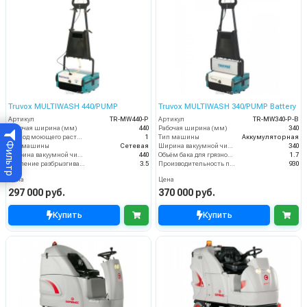
Truvox MULTIWASH 440/PUMP
Truvox MULTIWASH 340/PUMP Battery
Артикул
TR-MW440-P
Артикул
TR-MW340-P-B
Рабочая ширина (мм)
440
Рабочая ширина (мм)
340
Расход моющего раствора (л/мин)
1
Тип машины
Аккумуляторная
Фильтр
Тип машины
Сетевая
Ширина вакуумной чистки (мм)
340
Ширина вакуумной чистки (мм)
440
Объём бака для грязной воды (пыли) (л)
1.7
Давление разбрызгивания моющего раствора (бар)
3.5
Производительность по площади (м2/ч)
930
Цена
Цена
297 000 руб.
370 000 руб.
Купить
Купить