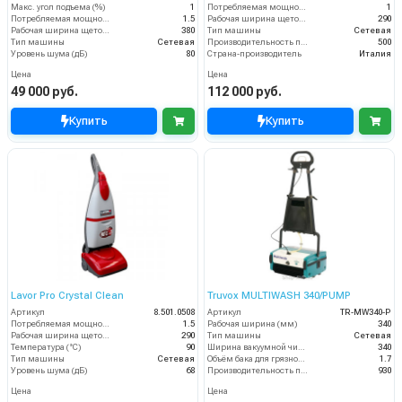
Макс. угол подъема (%)
1
Потребляемая мощность (кВт)
1
Потребляемая мощность (кВт)
1.5
Рабочая ширина щеток (мм)
290
Рабочая ширина щеток (мм)
380
Тип машины
Сетевая
Тип машины
Сетевая
Производительность по площади (м2/ч)
500
Уровень шума (дБ)
80
Страна-производитель
Италия
Цена
Цена
49 000 руб.
112 000 руб.
Купить
Купить
Lavor Pro Crystal Clean
Truvox MULTIWASH 340/PUMP
Артикул
8.501.0508
Артикул
TR-MW340-P
Потребляемая мощность (кВт)
1.5
Рабочая ширина (мм)
340
Рабочая ширина щеток (мм)
290
Тип машины
Сетевая
Температура (°C)
90
Ширина вакуумной чистки (мм)
340
Тип машины
Сетевая
Объём бака для грязной воды (пыли) (л)
1.7
Уровень шума (дБ)
68
Производительность по площади (м2/ч)
930
Цена
Цена