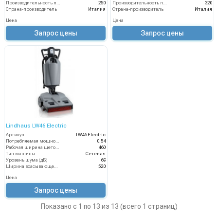
Производительность по площади (м2/ч)
250
Производительность по площади (м2/ч)
320
Страна-производитель
Италия
Страна-производитель
Италия
Цена
Цена
Запрос цены
Запрос цены
Lindhaus LW46 Electric
Артикул
LW46 Electric
Потребляемая мощность (кВт)
0.54
Рабочая ширина щеток (мм)
460
Тип машины
Сетевая
Уровень шума (дБ)
69
Ширина всасывающей балки (мм)
520
Цена
Запрос цены
Показано с 1 по 13 из 13 (всего 1 страниц)