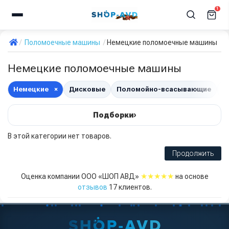
1
Поломоечные машины
Немецкие поломоечные машины
Немецкие поломоечные машины
Немецкие
×
Дисковые
Поломойно-всасывающие
М
›
Подборки
В этой категории нет товаров.
Продолжить
★★★★★
Оценка компании ООО «ШОП АВД»
на основе
отзывов
17
клиентов.