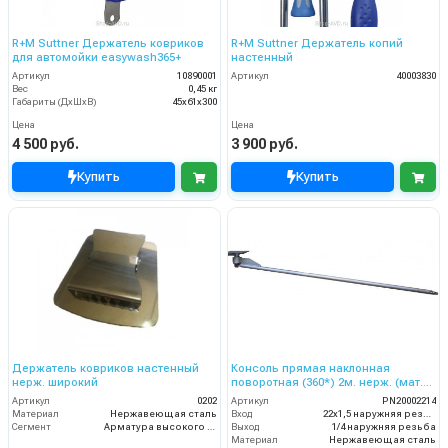
R+M Suttner Держатель ковриков
R+M Suttner Держатель копий
для автомойки easywash365+
настенный
Артикул
10890001
Артикул
40003830
Вес
0,45 кг
Габариты (ДхШхВ)
45х61х300
Цена
Цена
4 500 руб.
3 900 руб.
Купить
Купить
Держатель ковриков настенный
Консоль прямая наклонная
нерж. широкий
поворотная (360*) 2м. нерж. (мат.)
вход 22*1,5 ш.( сбоку) выход 1/4 ш.
Артикул
0202
Артикул
PN20002214
Материал
Нержавеющая сталь
Вход
22х1,5 наружняя резьба
Сегмент
Арматура высокого давления
Выход
1/4 наружняя резьба
Материал
Нержавеющая сталь