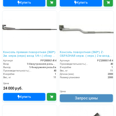
Купить
Купить
Консоль прямая поворотная (360*)
Консоль поворотная (360*) Z-
2м. нерж.(зерк) вход 1/4 г.( сбоку и
ОБРАЗНАЯ нерж. ( зерк.) 2 м вход
сверху) выход ш.
1/4 г.( сбоку и сверху) выход ш.
Артикул
PP2000G1414
Артикул
PZ2000G1414
Вход
1/4 внутренняя резьба
Производительность (л/мин)
40
Выход
1/4 наружняя резьба
В коробке
1
Производительность (л/мин)
40
Вес, кг
11
В коробке
1
Длина (мм)
2000
Вес, кг
11
Размер упаковки
2000
Цена
24 000 руб.
Цена
Купить
Запрос цены