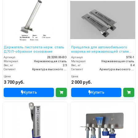
Держатель пистолета нерж. сталь
Прищепка для автомобильного
Д70 П-образное основание
коврика из нержавеющей стали
AISI 430
Артикул
28.3200.00-ВО
Артикул
STR-1
Материал
Нержавеющая сталь
Материал
Нержавеющая сталь
Вес, кг
2.5
Вес, кг
0.4
Сегмент
Арматура высокого давления
Сегмент
Арматура высокого давления
Цена
Цена
3 700 руб.
2 000 руб.
Купить
Купить