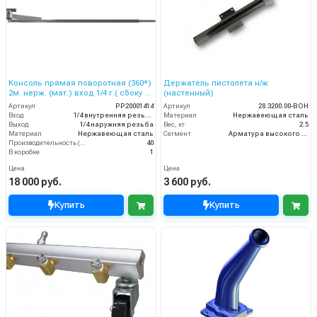
Консоль прямая поворотная (360*)
Держатель пистолета н/ж
2м. нерж. (мат.) вход 1/4 г.( сбоку и
(настенный)
сверху) выход ш.
Артикул
PP20001414
Артикул
28.3200.00-ВОН
Вход
1/4 внутренняя резьба
Материал
Нержавеющая сталь
Выход
1/4 наружняя резьба
Вес, кг
2.5
Материал
Нержавеющая сталь
Сегмент
Арматура высокого давления
Производительность (л/мин)
40
В коробке
1
Цена
Цена
18 000 руб.
3 600 руб.
Купить
Купить