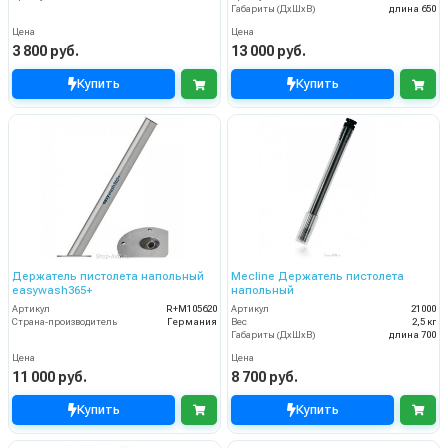
Габариты (ДхШхВ)
длина 650
Цена
Цена
3 800 руб.
13 000 руб.
Купить
Купить
Держатель пистолета напольный
Mecline Держатель пистолета
easywash365+
напольный
Артикул
R+M105620
Артикул
21000
Страна-производитель
Германия
Вес
2,5 кг
Габариты (ДхШхВ)
длина 700
Цена
Цена
11 000 руб.
8 700 руб.
Купить
Купить