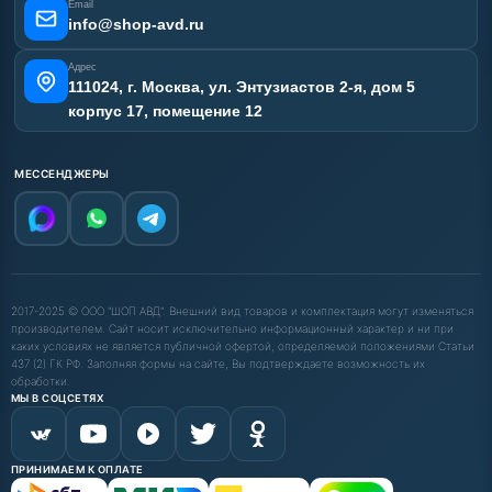
Email
Карта сайта
info@shop-avd.ru
Адрес
111024, г. Москва, ул. Энтузиастов 2-я, дом 5
корпус 17, помещение 12
МЕССЕНДЖЕРЫ
2017-2025 © ООО "ШОП АВД". Внешний вид товаров и комплектация могут изменяться
производителем. Сайт носит исключительно информационный характер и ни при
каких условиях не является публичной офертой, определяемой положениями Статьи
437 (2) ГК РФ. Заполняя формы на сайте, Вы подтверждаете возможность их
обработки.
МЫ В СОЦСЕТЯХ
ПРИНИМАЕМ К ОПЛАТЕ