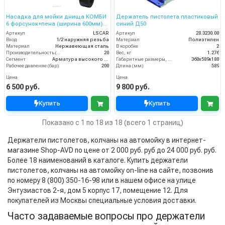
Насадка для мойки днища КОМБИ
Держатель пистолета пластиковый
6 форсунок+пена (ширина 600мм)
синий Д50
вход 1/4 ш. смыв , пены
Артикул
LSCAR
Артикул
28.3230.00
Вход
1/2 наружняя резьба
Материал
Полиэтилен
Материал
Нержавеющая сталь
В коробке
2
Производительность (л/мин)
20
Вес, кг
1.276
Сегмент
Арматура высокого давления
Габаритные размеры, мм
360x589x180
Рабочее давление (бар)
200
Длина (мм)
589
Цена
Цена
6 500 руб.
9 800 руб.
Купить
Купить
Показано с 1 по 18 из 18 (всего 1 страниц)
Держатели пистолетов, колчаны на автомойку в интернет-
магазине Shop-AVD по цене от 2 000 руб. руб до 24 000 руб. руб.
Более 18 наименований в каталоге. Купить держатели
пистолетов, колчаны на автомойку on-line на сайте, позвонив
по номеру 8 (800) 350-16-98 или в нашем офисе на улице
Энтузиастов 2-я, дом 5 корпус 17, помещение 12. Для
покупателей из Москвы специальные условия доставки.
Часто задаваемые вопросы про держатели