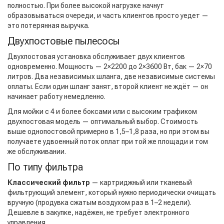
полностью. При более высокой нагрузке начнут
образовываться очереди, и часть клиентов просто уедет —
это потерянная выручка.
Двухпостовые пылесосы
Двухпостовая установка обслуживает двух клиентов
одновременно. Мощность — 2×2200 до 2×3600 Вт, бак — 2×70
литров. Два независимых шланга, две независимые системы
оплаты. Если один шланг занят, второй клиент не ждёт — он
начинает работу немедленно.
Для мойки с 4 и более боксами или с высоким трафиком
двухпостовая модель — оптимальный выбор. Стоимость
выше однопостовой примерно в 1,5–1,8 раза, но при этом вы
получаете удвоенный поток оплат при той же площади и том
же обслуживании.
По типу фильтра
Классический фильтр
— картриджный или тканевый
фильтрующий элемент, который нужно периодически очищать
вручную (продувка сжатым воздухом раз в 1–2 недели).
Дешевле в закупке, надёжен, не требует электронного
управления.