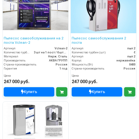
Пылесос самообслуживания на 2
Пылесос самообслуживания 2
поста Vclean-2
поста
Артикул
Vclean-2
Артикул
пыл 2
Количество турбин (шт)
3 шт на 1 пост / 6 штук итого
Количество турбин (шт)
6
Материал
Нерж. Сталь
Артикул
пыл 2
Производитель
АКВА ГРУПП
Корпус
нержавейка
Страна-производитель
Россия
Мощность (Вт)
8400
Гарантия
1 год
Страна-производитель
Россия
Цена
Цена
247 000 руб.
247 000 руб.
Купить
Купить