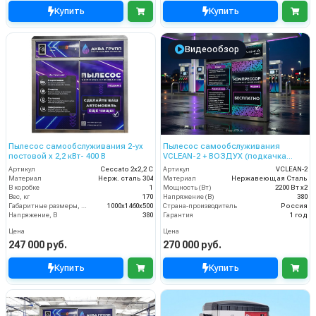
Купить
Купить
Видеообзор
Пылесос самообслуживания 2-ух
Пылесос самообслуживания
постовой x 2,2 кВт- 400 В
VCLEAN-2 + ВОЗДУХ (подкачка
шин)
Артикул
Ceccato 2х2,2 С
Артикул
VCLEAN-2
Материал
Нерж. сталь 304
Материал
Нержавеющая Сталь
В коробке
1
Мощность (Вт)
2200 Вт x2
Вес, кг
170
Напряжение (В)
380
Габаритные размеры, мм
1000x1460x500
Страна-производитель
Россия
Напряжение, В
380
Гарантия
1 год
Цена
Цена
247 000 руб.
270 000 руб.
Купить
Купить