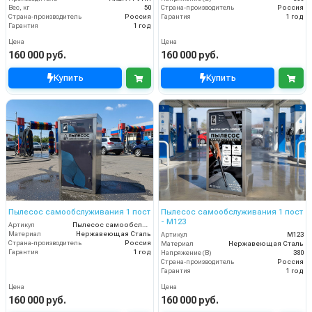
Вес, кг
50
Страна-производитель
Россия
Страна-производитель
Россия
Гарантия
1 год
Гарантия
1 год
Цена
Цена
160 000 руб.
160 000 руб.
Купить
Купить
Пылесос самообслуживания 1 пост
Пылесос самообслуживания 1 пост
- М123
Артикул
Пылесос самообслуживания 1 пост
Материал
Нержавеющая Сталь
Артикул
М123
Страна-производитель
Россия
Материал
Нержавеющая Сталь
Гарантия
1 год
Напряжение (В)
380
Страна-производитель
Россия
Гарантия
1 год
Цена
Цена
160 000 руб.
160 000 руб.