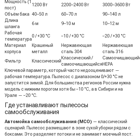
Мощность (1
1200 Вт
2200–2400 Вт
3000–3600 Вт
пост)
Объём бака
40–50 л
60–70 л
90–140 л
Длина
6 м
9–10 м
10–12 м
шланга
Рабочая
0 / +30 °C
−10 / +30 °C
−20 / +30 °C
температура
Материал
Крашеный
Нержавеющая
Нержавеющая
корпуса
металл
сталь 304
сталь 316
Классический /
Самоочищающий
Фильтр
Классический
самоочищающийся
HEPA
Ключевой параметр, который часто недооценивают —
рабочая температура. Пылесос с диапазоном 0/+30 °C не
запустится зимой. Для большинства регионов России нужна
модель с нижним порогом хотя бы −10 °C, а в Сибири и на
Урале — −20 °C.
Где устанавливают пылесосы
самообслуживания
Автомойка самообслуживания (МСО)
— классический
сценарий. Пылесос размещают в зоне сухой уборки рядом с
боксами. Это разделяет потоки и не занимает моечный пост.