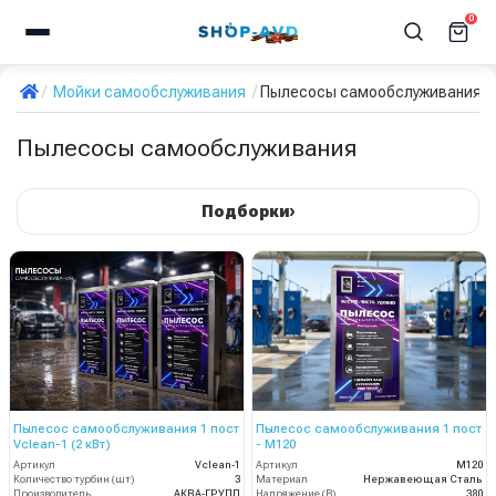
0
Мойки самообслуживания
Пылесосы самообслуживания
Пылесосы самообслуживания
›
Подборки
Пылесос самообслуживания 1 пост
Пылесос самообслуживания 1 пост
Vclean-1 (2 кВт)
- М120
Артикул
Vclean-1
Артикул
М120
Количество турбин (шт)
3
Материал
Нержавеющая Сталь
Производитель
АКВА-ГРУПП
Напряжение (В)
380