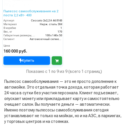
Пылесос самообслуживания на 2
поста 2,2 кВт- 400
Артикул
Ceccato 2х2,2 А 44.0160
Материал
Нерж. сталь 304
В коробке
1
Вес, кг
170
Габаритные размеры, мм
100 x 146 x 50
Сегмент
Автомоечный сегмент
Цена
160 000 руб.
Купить
Показано с 1 по 9 из 9 (всего 1 страниц)
Пылесос самообслуживания — это не просто дополнение к
автомойке. Это отдельная точка дохода, которая работает
24 часа в сутки без участия персонала. Клиент подъезжает,
опускает монету или прикладывает карту и самостоятельно
очищает салон. Вы получаете деньги — автоматически.
Именно поэтому пылесосы самообслуживания сегодня
устанавливают не только на мойках, но и на АЗС, в паркингах,
у торговых центров и на стоянках.