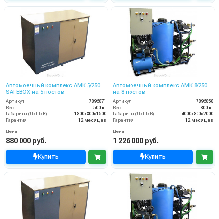
Автомоечный комплекс АМК 5/250
Автомоечный комплекс АМК 8/250
SAFEBOX на 5 постов
на 8 постов
Артикул
7896871
Артикул
7896858
Вес
500 кг
Вес
800 кг
Габариты (ДхШхВ)
1800х800х1500
Габариты (ДхШхВ)
4000х800х2000
Гарантия
12 месяцев
Гарантия
12 месяцев
Цена
Цена
880 000 руб.
1 226 000 руб.
Купить
Купить