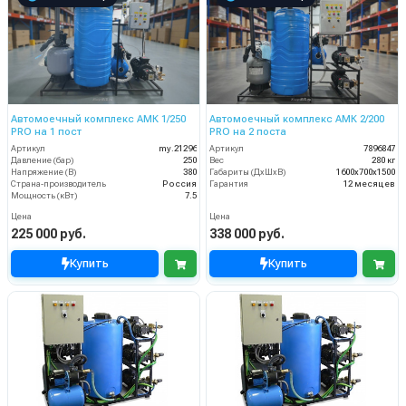
Автомоечный комплекс АМК 1/250
Автомоечный комплекс АМК 2/200
PRO на 1 пост
PRO на 2 поста
Артикул
my.21296
Артикул
7896847
Давление (бар)
250
Вес
280 кг
Напряжение (В)
380
Габариты (ДхШхВ)
1600х700х1500
Страна-производитель
Россия
Гарантия
12 месяцев
Мощность (кВт)
7.5
Цена
Цена
225 000 руб.
338 000 руб.
Купить
Купить