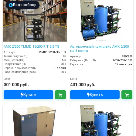
Видеообзор
АМК 2/200 TMMD 15/200 R T 5.5 TS
Автомоечный комплекс АМК 3/200
на 3 поста
Артикул
TMMD15/200RT5.5TS
Температура (°C)
85
Артикул
7896848
Мощность (Вт)
5.5
Габариты (ДхШхВ)
1600х700х1500
Напряжение (В)
380
Гарантия
12 месяцев
Страна-производитель
Россия
Рабочее давление (бар)
200
Цена
Цена
301 000 руб.
431 000 руб.
Купить
Купить