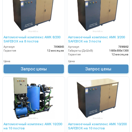
Автомоечный комплекс АМК 8/200
Автомоечный комплекс АМК 3/200
SAFEBOX на 8 постов
SAFEBOX на 3 поста
Артикул
7896865
Артикул
7896862
Гарантия
12 месяцев
Габариты (ДхШхВ)
1600х800х1300
Гарантия
12 месяцев
Цена
Цена
Запрос цены
Запрос цены
Автомоечный комплекс АМК 10/200
Автомоечный комплекс АМК 10/200
на 10 постов
SAFEBOX на 10 постов