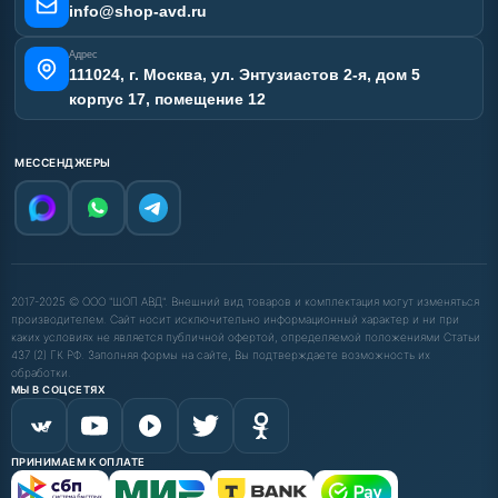
Карта сайта
info@shop-avd.ru
Адрес
111024, г. Москва, ул. Энтузиастов 2-я, дом 5
корпус 17, помещение 12
МЕССЕНДЖЕРЫ
2017-2025 © ООО "ШОП АВД". Внешний вид товаров и комплектация могут изменяться
производителем. Сайт носит исключительно информационный характер и ни при
каких условиях не является публичной офертой, определяемой положениями Статьи
437 (2) ГК РФ. Заполняя формы на сайте, Вы подтверждаете возможность их
обработки.
МЫ В СОЦСЕТЯХ
ПРИНИМАЕМ К ОПЛАТЕ