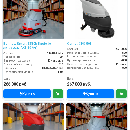
Bennett Smart S510b Basic (с
Comet CPS 50E
литиевым АКБ 60 Ач)
Артикул
90710005
Рабочая ширина щеток (мм)
500
Артикул
BNT61050-50li
Ширина всасывающей балки (мм)
800
Напряжение
24
Производительность по площади (м2/ч)
2000
Вид моечных щеток
Дисковые
Страна-производитель
Италия
Время работы от аккумуляторов (ч)
2.5
Потребляемая мощность (Вт)
800
Габариты
1320 × 540 × 1060
Потребляемая мощность (кВт)
1.05
Цена
Цена
266 000 руб.
267 000 руб.
Купить
Купить