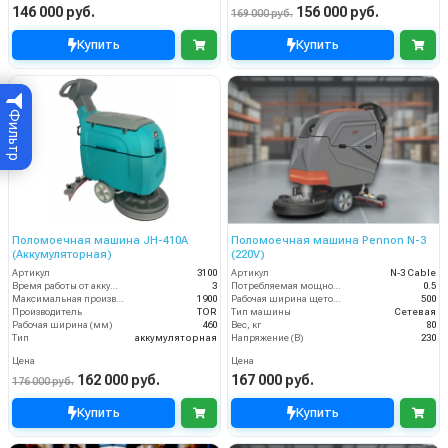
146 000 руб.
156 000 руб.
169 000 руб.
Купить
Купить
Фильтр
Поломоечная машина JH-410A
Поломоечная машина Pennon N-3
(Аккумуляторная)
(220V)
Артикул
3100
Артикул
N-3 Cable
Время работы от аккумуляторов (ч)
3
Потребляемая мощность (кВт)
0.5
Максимальная производительность (кв.м/час)
1900
Рабочая ширина щеток (мм)
500
Производитель
TOR
Тип машины
Сетевая
Рабочая ширина (мм)
460
Вес, кг
80
Тип
аккумуляторная
Напряжение (В)
230
Цена
Цена
162 000 руб.
167 000 руб.
176 000 руб.
Купить
Купить