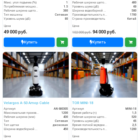
Макс. угол подъема (%)
1
Рабочая ширина щеток (мм)
400
Потребляемая мощность (кВт)
1.5
Уровень шума (дБ)
60
Рабочая ширина щеток (мм)
380
Ширина водосборной рейки
580
Тип машины
Сетевая
Производительность по площади (м2/ч)
1700
Уровень шума (дБ)
80
Страна-производитель
Китай
Цена
Цена
49 000 руб.
94 000 руб.
102 000 руб.
Купить
Купить
Velargos A-50 Amop Cable
TOR MINI-18
Артикул
AN 600305
Артикул
MINI-18
Максимальная производительность (кв.м/час)
1200
Время работы (ч)
1,5
Рабочая ширина (мм)
430
Рабочая ширина щеток (мм)
520
Тип
Сетевая
Уровень шума (дБ)
65
Тип щетки
дисковая
Время полной зарядки аккумулятора (ч)
2,5
Ширина водосборной рейки
450
Производительность по площади (м2/ч)
1200
Цена
Цена