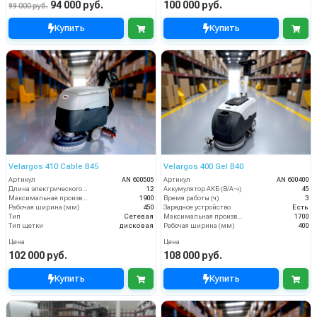
94 000 руб.
100 000 руб.
99 000 руб.
Купить
Купить
Velargos 410 Cable B45
Velargos 400 Gel B40
Артикул
AN 600505
Артикул
AN 600400
Длина электрического кабеля (м)
12
Аккумулятор АКБ (В/А·ч)
45
Максимальная производительность (кв.м/час)
1900
Время работы (ч)
3
Рабочая ширина (мм)
450
Зарядное устройство
Есть
Тип
Сетевая
Максимальная производительность (кв.м/час)
1700
Тип щетки
дисковая
Рабочая ширина (мм)
400
Цена
Цена
102 000 руб.
108 000 руб.
Купить
Купить