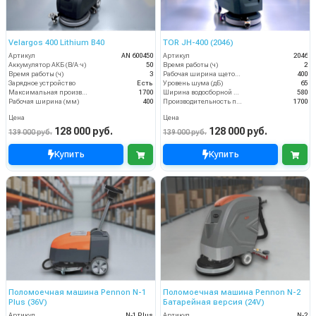
Velargos 400 Lithium B40
TOR JH-400 (2046)
Артикул
AN 600450
Артикул
2046
Аккумулятор АКБ (В/А·ч)
50
Время работы (ч)
2
Время работы (ч)
3
Рабочая ширина щеток (мм)
400
Зарядное устройство
Есть
Уровень шума (дБ)
65
Максимальная производительность (кв.м/час)
1700
Ширина водосборной рейки
580
Рабочая ширина (мм)
400
Производительность по площади (м2/ч)
1700
Цена
Цена
128 000 руб.
128 000 руб.
139 000 руб.
139 000 руб.
Купить
Купить
Поломоечная машина Pennon N-1
Поломоечная машина Pennon N-2
Plus (36V)
Батарейная версия (24V)
Артикул
N-1 Plus
Артикул
N-2