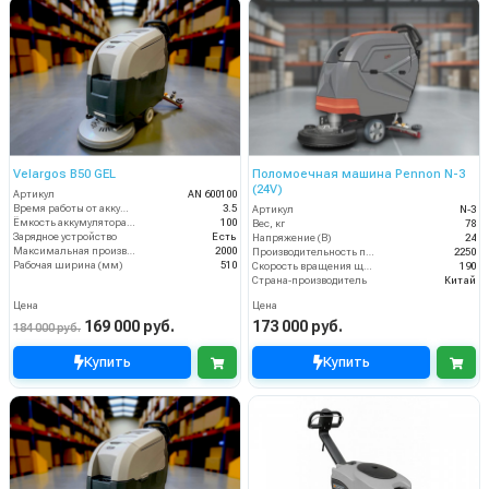
Velargos B50 GEL
Поломоечная машина Pennon N-3
(24V)
Артикул
AN 600100
Время работы от аккумуляторов (ч)
3.5
Артикул
N-3
Ёмкость аккумулятора (Ач)
100
Вес, кг
78
Зарядное устройство
Есть
Напряжение (В)
24
Максимальная производительность (кв.м/час)
2000
Производительность по площади (м2/ч)
2250
Рабочая ширина (мм)
510
Скорость вращения щётки (об/мин)
190
Страна-производитель
Китай
Цена
Цена
169 000 руб.
173 000 руб.
184 000 руб.
Купить
Купить