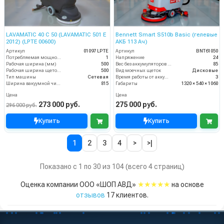
LAVAMATIC 40 C 50 (LAVAMATIC 501 E
Bennett Smart S510b Basic (гелевые
2012) (LPTE 00600)
АКБ 113 Ач)
Артикул
01097 LPTE
Артикул
BNT61050
Потребляемая мощность (кВт)
1
Напряжение
24
Рабочая ширина (мм)
500
Вес без аккумуляторов (кг)
85
Рабочая ширина щеток (мм)
500
Вид моечных щеток
Дисковые
Тип машины
Сетевая
Время работы от аккумуляторов (ч)
3
Ширина вакуумной чистки (мм)
815
Габариты
1320 × 540 × 1060
Цена
Цена
273 000 руб.
275 000 руб.
296 000 руб.
Купить
Купить
1
2
3
4
>
>|
Показано с 1 по 30 из 104 (всего 4 страниц)
★★★★★
Оценка компании ООО «ШОП АВД»
на основе
отзывов
17
клиентов.