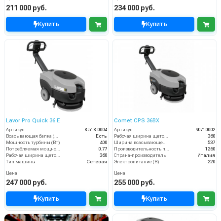
211 000 руб.
234 000 руб.
Купить
Купить
Lavor Pro Quick 36 E
Comet CPS 36BX
Артикул
8.518.0004
Артикул
90710002
Всасывающая балка (шт)
Есть
Рабочая ширина щеток (мм)
360
Мощность турбины (Вт)
400
Ширина всасывающей балки (мм)
537
Потребляемая мощность (кВт)
0.77
Производительность по площади (м2/ч)
1260
Рабочая ширина щеток (мм)
360
Страна-производитель
Италия
Тип машины
Сетевая
Электропитание (В)
220
Цена
Цена
247 000 руб.
255 000 руб.
Купить
Купить