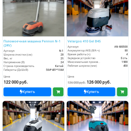
Поломоечная машина Pennon N-1
Velargos 410 Gel B45
(24V)
Артикул
AN 600500
Аккумулятор АКБ (В/А·ч)
80
Артикул
N-1
Время работы (ч)
4
Ширина очистки (см)
28
Зарядное устройство
Есть
Вес, кг
29
Максимальная производительность (кв.м/час)
1900
Напряжение (В)
24
Рабочая ширина (мм)
450
Страна-производитель
Китай
Габариты (ДхШхВ)
584*401*1044
Цена
Цена
122 000 руб.
126 000 руб.
136 000 руб.
Купить
Купить