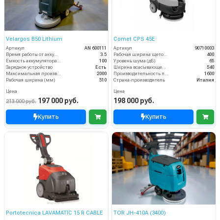
Velargos B50 Lithium
Comet CPS 45E
Артикул
AN 600111
Артикул
90710003
Время работы от аккумуляторов (ч)
3.5
Рабочая ширина щеток (мм)
400
Ёмкость аккумулятора (Ач)
100
Уровень шума (дБ)
65
Зарядное устройство
Есть
Ширина всасывающей балки (мм)
540
Максимальная производительность (кв.м/час)
2000
Производительность по площади (м2/ч)
1600
Рабочая ширина (мм)
510
Страна-производитель
Италия
Цена
Цена
197 000 руб.
198 000 руб.
213 000 руб.
Купить
Купить
Portotecnica LAVAMATIC 15 R CABLE
TOR JH-410A (3400)