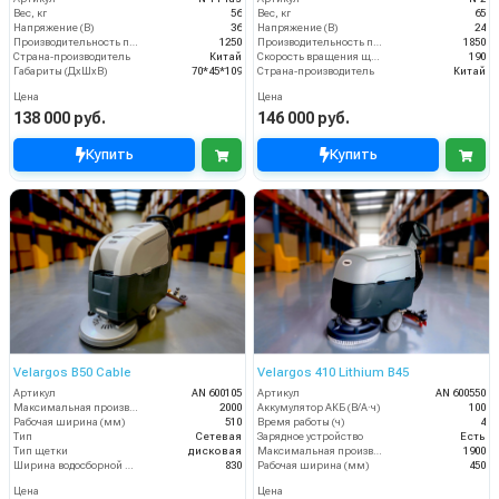
Вес, кг
56
Вес, кг
65
Напряжение (В)
36
Напряжение (В)
24
Производительность по площади (м2/ч)
1250
Производительность по площади (м2/ч)
1850
Страна-производитель
Китай
Скорость вращения щётки (об/мин)
190
Габариты (ДхШхВ)
70*45*109
Страна-производитель
Китай
Цена
Цена
138 000 руб.
146 000 руб.
Купить
Купить
Velargos B50 Cable
Velargos 410 Lithium B45
Артикул
AN 600105
Артикул
AN 600550
Максимальная производительность (кв.м/час)
2000
Аккумулятор АКБ (В/А·ч)
100
Рабочая ширина (мм)
510
Время работы (ч)
4
Тип
Сетевая
Зарядное устройство
Есть
Тип щетки
дисковая
Максимальная производительность (кв.м/час)
1900
Ширина водосборной рейки
830
Рабочая ширина (мм)
450
Цена
Цена