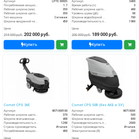
Артикул
LPTE 00639
Артикул
3400
Потребляемая мощность (кВт)
1.7
Время работы (ч)
3
Рабочая ширина (мм)
350
Рабочая ширина щеток (мм)
460
Рабочая ширина щеток (мм)
350
Уровень шума (дБ)
60
Тип машины
Сетевая
Ширина водосборной рейки
780
Ширина вакуумной чистки (мм)
450
Производительность по площади (м2/ч)
1900
Цена
Цена
202 000 руб.
189 000 руб.
219 000 руб.
205 000 руб.
Купить
Купить
Comet CPS 36E
Comet CPS 50B (без АКБ и ЗУ)
Артикул
9071000100
Артикул
90710006
Рабочая ширина щеток (мм)
370
Рабочая ширина щеток (мм)
500
Ширина всасывающей балки (мм)
460
Ширина всасывающей балки (мм)
800
Производительность по площади (м2/ч)
1260
Производительность по площади (м2/ч)
2000
Страна-производитель
Италия
Страна-производитель
Италия
Потребляемая мощность (Вт)
400
Электропитание (В)
220
Цена
Цена