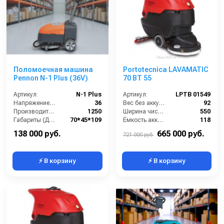
Поломоечная машина
Portotecnica LAVAMATIC
Pennon N-1 Plus (36V)
70 BT 55
Артикул:
N-1 Plus
Артикул:
LPTB 01549
Напряжение (В):
36
Вес без аккумуляторов (кг):
92
Производительность по площади (м2/ч):
1250
Ширина чистки щёток (мм):
550
Габариты (ДхШхВ):
70*45*109
Ёмкость аккумуляторов (Ач):
118
Диаметр щетки Ø (мм):
360
Габариты (ДхШхВ):
1230x587x960
138 000 руб.
665 000 руб.
721 000 руб.
⚡ В корзину
⚡ В корзину