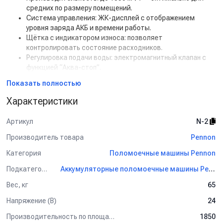
средних по размеру помещений.
Система управления:
ЖК-дисплей с отображением
уровня заряда АКБ и времени работы.
Щётка с индикатором износа:
позволяет
контролировать состояние расходников.
Регулировка подачи воды:
электромагнитный клапан с
функцией “Аква-стоп”.
Функция отключения турбины с задержкой:
защищает
Показать полностью
систему от влаги.
Бак двойной конструкции:
для чистой и грязной воды —
Характеристики
прочный, с увеличенным объёмом.
Усовершенствованная осушающая балка:
с
Артикул
N-2
регулировкой наклона и прижима без инструмента.
Фронтальное освещение:
обеспечивает комфортную
Производитель товара
Pennon
уборку в тёмных зонах.
Категория
Поломоечные машины Pennon
Фильтры:
для воды и турбины, предотвращающие
загрязнение систем.
Подкатегория
Аккумуляторные поломоечные машины Pennon
Безинструментальная замена:
щётки и лезвий
Вес, кг
65
выполняется за секунды.
Аварийный выключатель с замком:
обеспечивает
Напряжение (В)
24
безопасность эксплуатации.
Отбойные колёса и армированные шланги:
защищают
Производительность по площади (м2/ч)
1850