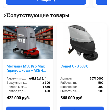
⚡Сопутствующие товары
Метлана M50 Pro Max
Comet CPS 50BX
(привод хода + АКБ 4
часа)
Аккумулятор АКБ (В/А·ч):
AGM 2х12, 110
Артикул:
90710007
Вакуумная турбина (Вт):
1 х 300
Рабочая ширина щеток (мм):
500
Привод моющих щеток (Вт):
1 х 450
Ширина всасывающей балки (мм):
800
Привод хода ( Вт):
150
Ёмкость аккумуляторов (Ач):
105
Бак для грязной воды (л):
50
422 000 руб.
368 000 руб.