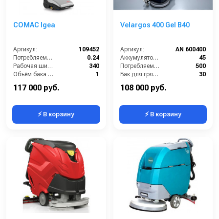
COMAC Igea
Velargos 400 Gel B40
Артикул:
109452
Артикул:
AN 600400
Потребляемая мощность (кВт):
0.24
Аккумулятор АКБ (В/А·ч):
45
Рабочая ширина (мм):
340
Потребляемая мощность (Вт):
500
Объём бака для чистой воды (л):
1
Бак для грязной воды (л):
30
Электропитание (В):
220
Максимальная производительность (кв.м/час):
1700
117 000 руб.
108 000 руб.
⚡ В корзину
⚡ В корзину