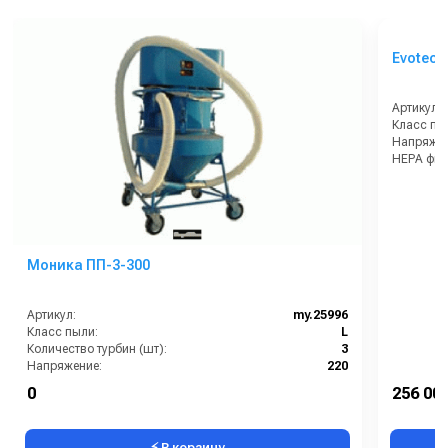
Evotec E
Артикул:
Класс пы
Напряжен
HEPA филь
Габариты
Моника ПП-3-300
Артикул:
my.25996
Класс пыли:
L
Количество турбин (шт):
3
Напряжение:
220
HEPA фильтр в комплекте:
Нет
0
256 000
Возможность подключения электрощетки:
Нет
⚡ В корзину