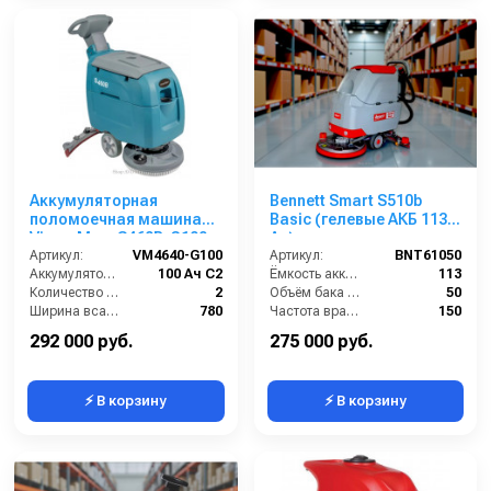
Аккумуляторная
Bennett Smart S510b
поломоечная машина
Basic (гелевые АКБ 113
VinnerMyer S460B-G100
Ач)
Артикул:
VM4640-G100
Артикул:
BNT61050
Аккумулятор АКБ (В/А·ч):
100 Ач С2
Ёмкость аккумуляторов (Ач):
113
Количество аккумуляторов (шт):
2
Объём бака для чистой воды (л):
50
Ширина всасывающей балки (мм):
780
Частота вращения щетки (об/мин):
150
Производительность по площади (м2/ч):
1900
Время работы от аккумуляторов (ч):
3
292 000 руб.
275 000 руб.
⚡ В корзину
⚡ В корзину