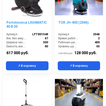
Portotecnica LAVAMATIC
TOR JH-400 (2046)
40 B 50
Артикул:
LPTB01548
Артикул:
2046
Вес без аккумуляторов (кг):
67
Время работы (ч):
2
Ширина чистки щёток (мм):
500
Рабочая ширина щеток (мм):
400
Ёмкость аккумуляторов (Ач):
80
Уровень шума (дБ):
65
Давление прижима щетки (г/см2):
22
Производительность по площади (м2/ч):
1700
617 000 руб.
128 000 руб.
139 000 руб.
⚡ В корзину
⚡ В корзину