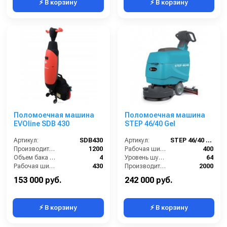
⚡ В корзину
⚡ В корзину
Поломоечная машина
Поломоечная машина
EVOline SDB 430
STEP 46/40 Gel
Артикул:
SDB430
Артикул:
STEP 46/40 Gel
Производительность по площади (м2/ч):
1200
Рабочая ширина (мм):
400
Объем бака для чистой воды, л:
4
Уровень шума (дБ):
64
Рабочая ширина щетки, мм:
430
Производительность по площади (м2/ч):
2000
Тип машины:
Аккумуляторный
Габариты (ДхШхВ):
1050х460х1120 мм
153 000 руб.
242 000 руб.
⚡ В корзину
⚡ В корзину