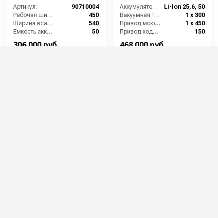
Артикул:
90710004
Аккумулятор АКБ (В/А·ч):
Li-Ion 25,6, 50
Рабочая ширина щеток (мм):
450
Вакуумная турбина (Вт):
1 х 300
Ширина всасывающей балки (мм):
540
Привод моющих щеток (Вт):
1 х 450
Ёмкость аккумуляторов (Ач):
50
Привод хода ( Вт):
150
Бак для грязной воды (л):
35
306 000 руб.
468 000 руб.
⚡ В корзину
⚡ В корзину
TOR MINI-18
Portotecnica LAVAMATIC
80 BT 55 RIDER
Артикул:
MINI-18
Артикул:
LPTB 02783
Время работы (ч):
1,5
Потребляемая мощность (кВт):
1.6