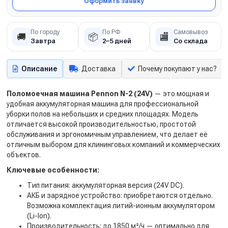
Оформить заявку
По городу
По РФ
Самовывоз
🚚
📦
🏬
Завтра
2–5 дней
Со склада
Описание
Доставка
Почему покупают у нас?
Поломоечная машина Pennon N-2 (24V)
— это мощная и
удобная аккумуляторная машина для профессиональной
уборки полов на небольших и средних площадях. Модель
отличается высокой производительностью, простотой
обслуживания и эргономичным управлением, что делает её
отличным выбором для клининговых компаний и коммерческих
объектов.
Ключевые особенности:
Тип питания:
аккумуляторная версия (24V DC).
АКБ и зарядное устройство:
приобретаются отдельно.
Возможна комплектация литий-ионным аккумулятором
(Li-Ion).
Производительность:
до 1850 м²/ч — оптимально для