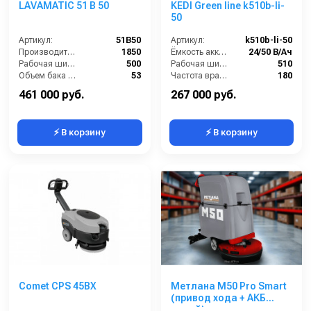
LAVAMATIC 51 B 50
KEDI Green line k510b-li-
50
Артикул:
51B50
Артикул:
k510b-li-50
Производительность (м3/час):
1850
Ёмкость аккумуляторов (Ач):
24/50 В/Ач
Рабочая ширина (мм):
500
Рабочая ширина щеток (мм):
510
Объем бака для грязной воды, л:
53
Частота вращения щетки (об/мин):
180
Объем бака для чистой воды, л:
50
Масса (кг):
150
461 000 руб.
267 000 руб.
⚡ В корзину
⚡ В корзину
Comet CPS 45BX
Метлана М50 Pro Smart
(привод хода + АКБ
литий)