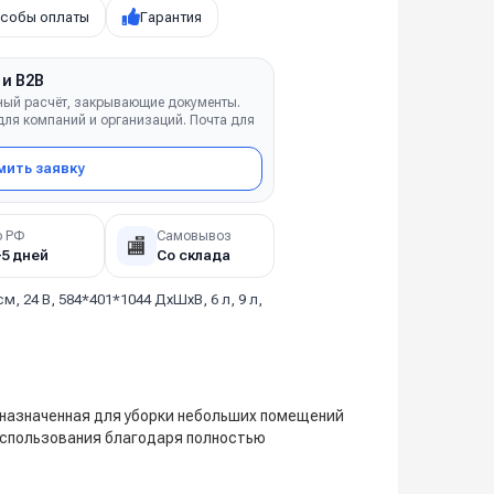
собы оплаты
Гарантия
 и B2B
ный расчёт, закрывающие документы.
ля компаний и организаций. Почта для
ить заявку
о РФ
Самовывоз
🏬
–5 дней
Со склада
см, 24 В, 584*401*1044 ДхШхВ, 6 л, 9 л,
дназначенная для уборки небольших помещений
использования благодаря полностью