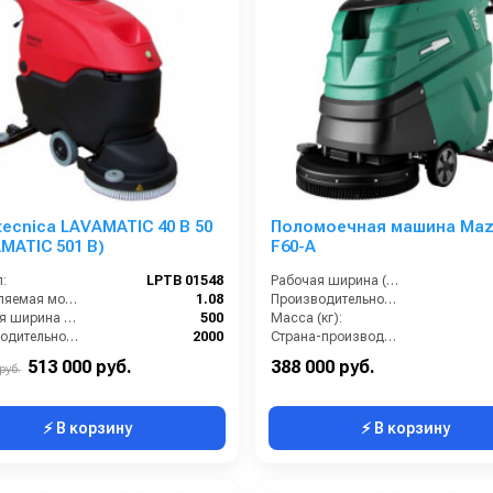
tecnica LAVAMATIC 40 B 50
Поломоечная машина Maz
MATIC 501 B)
F60-A
:
LPTB 01548
Рабочая ширина (мм):
Потребляемая мощность (кВт):
1.08
Производительность по площади (м2/ч):
Рабочая ширина щеток (мм):
500
Масса (кг):
Производительность по площади (м2/ч):
2000
Страна-производитель:
ть (кВт):
1.1
513 000 руб.
388 000 руб.
руб.
⚡ В корзину
⚡ В корзину