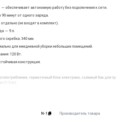
n) — обеспечивает автономную работу без подключения к сети.
о 90 минут от одного заряда.
отдельно (не входят в комплект).
да — 9 л.
го скребка:
340 мм.
мально для ежедневной уборки небольших помещений.
ания:
120 Вт.
устойчивая конструкция.
ргопотребление, герметичный блок электрики, съёмный бак для гр
 (1–2 кг).
Производитель товара
N-1