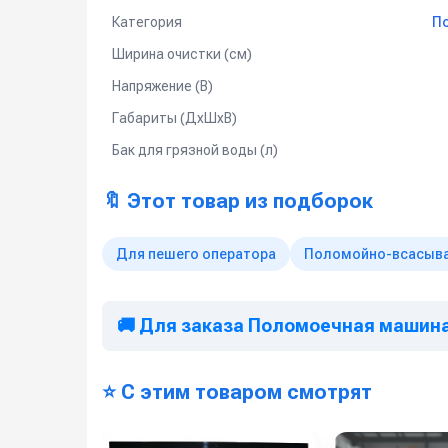
Поломоечная машина Pennon N-1
— это надёжн
расходников и высокой манёвренности, модель и
Категория
П
Ширина очистки (см)
Напряжение (В)
Габариты (ДхШхВ)
Бак для грязной воды (л)
🔖 Этот товар из подборок
Для пешего оператора
Поломойно-всасыв
🚚 Для заказа Поломоечная машина 
⭐ С этим товаром смотрят