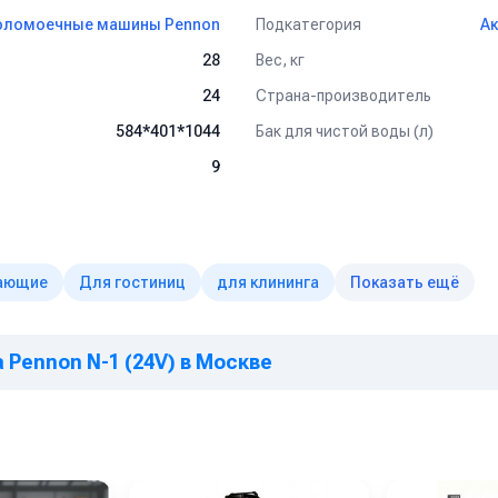
ое и доступное решение для эффективной уборки. Благодаря про
деально подходит для ежедневного использования в помещениях с
Подкатегория
оломоечные машины Pennon
А
Вес, кг
28
Страна-производитель
24
Бак для чистой воды (л)
584*401*1044
9
ающие
Для гостиниц
для клининга
Показать ещё
Pennon N-1 (24V) в Москве