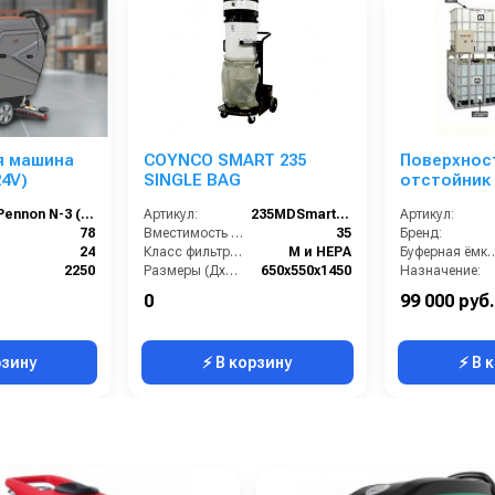
я машина
COYNCO SMART 235
Поверхнос
24V)
SINGLE BAG
отстойник 
Pennon N-3 (24V)
Артикул:
235MDSmartSB
Артикул:
78
Вместимость бункера (л):
35
Бренд:
24
Класс фильтрации:
М и НЕРА
Буферная ём
2250
Размеры (ДхШхВ):
650x550х1450
Назначение:
190
Вес, кг:
45
Тип:
0
99 000 руб.
Китай
Напряжение (В):
220
Страна-производитель:
рзину
⚡ В корзину
⚡ В 