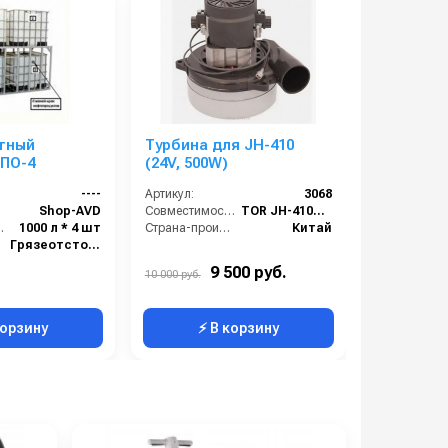
тный
Турбина для JH-410
Поверхн
ПО-4
(24V, 500W)
отстойни
----
Артикул:
3068
Артикул:
Shop-AVD
Совместимость:
TOR JH-410A (зарядное устройство + GEL аккумулятор), TOR JH-410A (зарядное устройство + Lithium аккумулятор).
Бренд:
кость:
1000 л * 4 шт
Страна-производитель:
Китай
Грязеотстойник отстойник для автомойки
Назначение
Поверхностный грязеотстойник отстойник
Тип:
9 500 руб.
189 000 р
10 000 руб.
Россия
корзину
⚡ В корзину
⚡ 