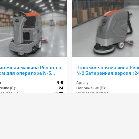
моечная машина Pennon с
Поломоечная машина Pen
м для оператора N-5
N-2 Батарейная версия (2
:
N-5
Артикул:
ение (В):
24
Напряжение (В):
Производительность по площади (м2/ч):
3500
Производительность по площади (м2/ч):
Скорость вращения щётки (об/мин):
220
Скорость вращения щётки (об/мин):
ты (ДхШхВ):
1340*900*1200
Габариты (ДхШхВ):
1300*8
00 руб.
146 000 руб.
⚡ В корзину
⚡ В корзину