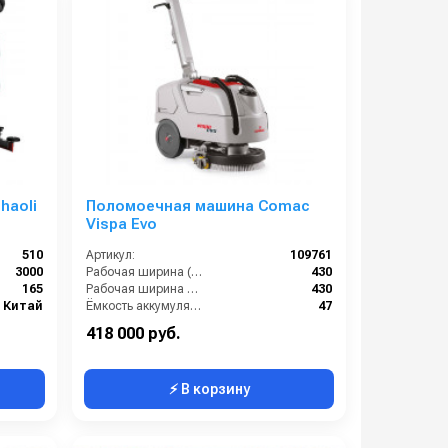
haoli
Поломоечная машина Comac
Vispa Evo
510
Артикул:
109761
3000
Рабочая ширина (мм):
430
165
Рабочая ширина щеток (мм):
430
Китай
Ёмкость аккумуляторов (Ач):
47
Габариты (ДхШхВ):
895 × 1215 × 730 мм
418 000 руб.
⚡ В корзину