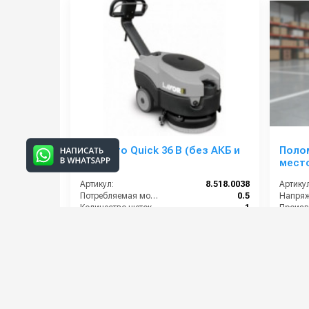
Lavor Pro Quick 36 B (без АКБ и
Поло
З. У.)
место
(24V)
Артикул:
8.518.0038
Артикул
Потребляемая мощность (кВт):
0.5
Напряж
Количество щеток (шт):
1
Бак для грязной воды (л):
13
Бак для чистой воды (л):
11
Габари
314 000 руб.
402 0
⚡ В корзину