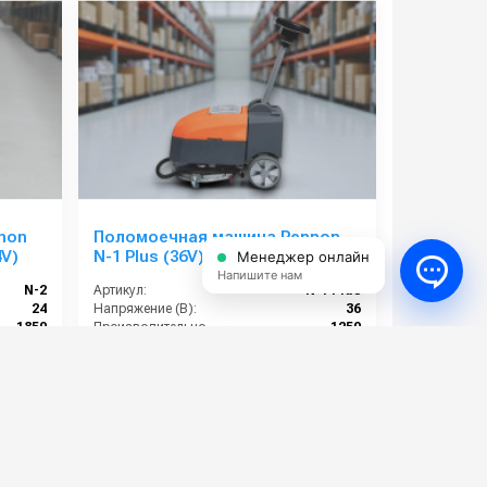
non
Поломоечная машина Pennon
4V)
N-1 Plus (36V)
Менеджер онлайн
Напишите нам
N-2
Артикул:
N-1 Plus
24
Напряжение (В):
36
1850
Производительность по площади (м2/ч):
1250
190
Габариты (ДхШхВ):
70*45*109
00*1060
Диаметр щетки Ø (мм):
360
138 000 руб.
⚡ В корзину