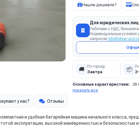
Нашли дешевле?
Спо
Для юридических лиц
Работаем с НДС, безналич
Индивидуальные условия д
запросов
info@shop-avd.ru
Оформ
По городу
П
🚚
📦
Завтра
2
Основные характеристики:
28 
показать все
окупают у нас?
Отзывы
компактная и удобная батарейная машина начального класса, пре
стотой эксплуатации, высокой манёвренностью и безопасностью 