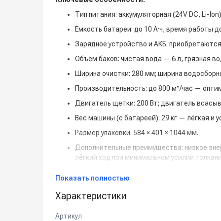
Тип питания:
аккумуляторная (24V DC, Li-Io
Ёмкость батареи:
до 10 А·ч, время работы д
Зарядное устройство и АКБ:
приобретаются 
Объём баков:
чистая вода — 6 л, грязная во
Ширина очистки:
280 мм;
ширина водосборно
Производительность:
до 800 м²/час — опти
Двигатель щетки:
200 Вт;
двигатель всасыв
Вес машины (с батареей):
29 кг — лёгкая и 
Размер упаковки:
584 × 401 × 1044 мм.
Дополнительные преимущества:
низкое эне
лёгкий ход при минимальном усилии толкания
Стандартная комплектация:
Показать полностью
Щётка TC11-K3 N.63
Характеристики
Переднее лезвие TC11-K3 N.84
Заднее лезвие TC11-K3 N.86
Артикул