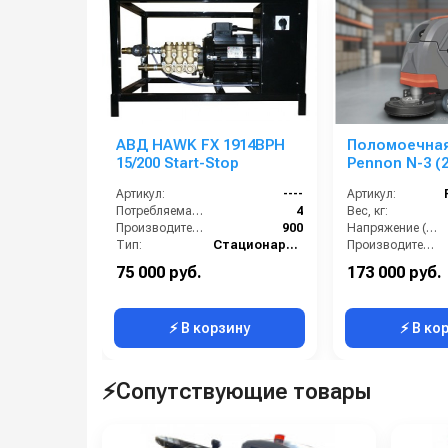
АВД HAWK FX 1914BPH
Поломоечна
15/200 Start-Stop
Pennon N-3 (
Артикул:
----
Артикул:
Потребляемая мощность (кВт):
4
Вес, кг:
Производительность (л/ч):
900
Напряжение (В):
Тип:
Стационарные
Производительность по площади (м2/ч):
Страна-производитель:
Италия
Скорость вращения щётки (об/мин):
75 000 руб.
173 000 руб.
Рабочее давление (бар):
200
Страна-производитель:
⚡ В корзину
⚡ В ко
⚡Сопутствующие товары