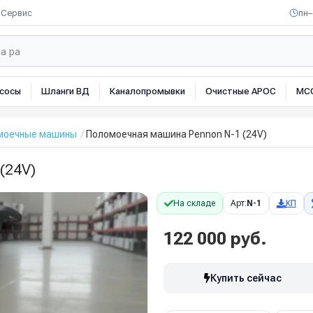
Сервис
пн–
сосы
Шланги ВД
Каналопромывки
Очистные АРОС
МС
омоечные машины
Поломоечная машина Pennon N-1 (24V)
(24V)
На складе
Арт:
N-1
КП
122 000 руб.
Купить сейчас