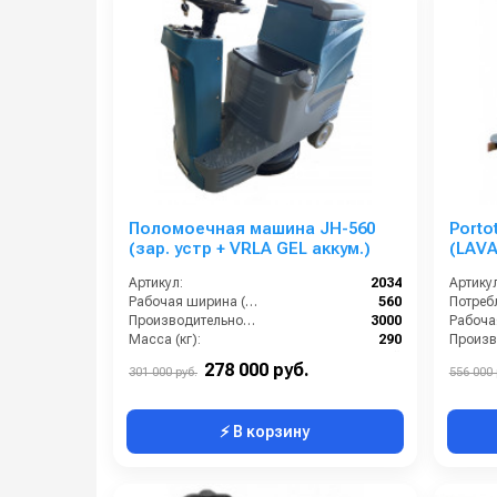
Поломоечная машина JH-560
Porto
(зар. устр + VRLA GEL аккум.)
(LAVA
Артикул:
2034
Артикул
Рабочая ширина (мм):
560
Производительность по площади (м2/ч):
3000
Масса (кг):
290
Страна-производитель:
Китай
Мощнос
278 000 руб.
301 000 руб.
556 000 
⚡ В корзину