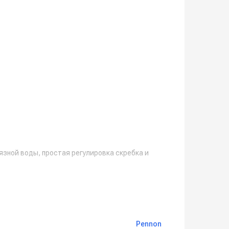
язной воды, простая регулировка скребка и
Pennon