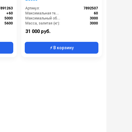
7891263
Артикул:
7892507
+60
Максимальная температура жидкости (°C):
60
5000
Максимальный объем (л):
3000
5600
Масса, залитая (кг):
3000
230
Масса, сухая (кг):
130
31 000 руб.
⚡ В корзину