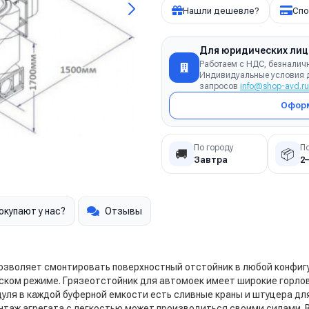
Нашли дешевле?
Спо
Для юридических лиц
Работаем с НДС, безналич
Индивидуальные условия д
запросов
info@shop-avd.ru
Оформ
По городу
П
🚚
📦
Завтра
2
окупают у нас?
Отзывы
позволяет смонтировать поверхностный отстойник в любой конфиг
ском режиме. Грязеотстойник для автомоек имеет широкие горлов
дуля в каждой буферной емкости есть сливные краны и штуцера д
онтаж агрегата с легкостью может производиться своими силами. 