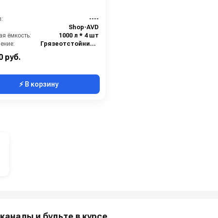
:
----
Shop-AVD
ая ёмкость:
1000 л * 4 шт
ение:
Грязеотстойник отстойник для автомойки
Поверхностный грязеотстойник отстойник
0 руб.
⚡ В корзину
каналы и будьте в курсе