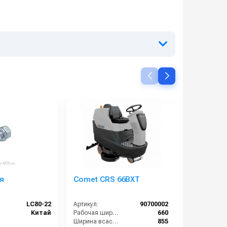
я
Comet CRS 66BXT
COMAC Vi
LC80-22
Артикул:
90700002
Артикул:
Китай
Рабочая ширина щеток (мм):
660
Ширина всасывающей балки (мм):
855