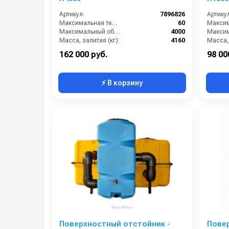
Артикул:
7896826
Артикул
Максимальная температура жидкости (°C):
60
Максимальный объем (л):
4000
Масса, залитая (кг):
4160
Масса, 
Масса, сухая (кг):
160
Масса, 
162 000 руб.
98 00
⚡ В корзину
Поверхностный отстойник -
Пове