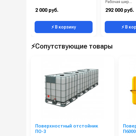
Рабочая ширина (мм):
Тип машины:
2 000 руб.
292 000 руб.
Вес, кг:
⚡ В корзину
⚡ В ко
⚡Сопутствующие товары
Поверхностный отстойник
Пове
ПО-3
П6000