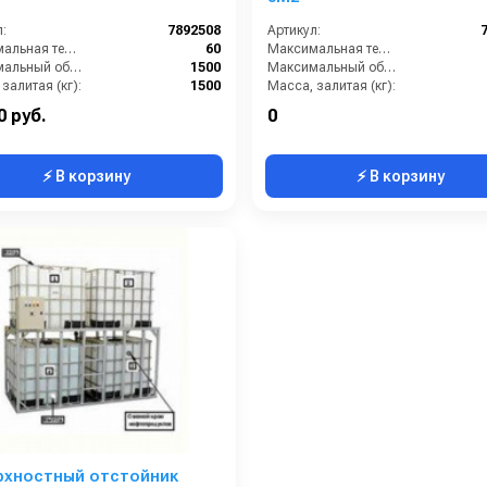
:
7892508
Артикул:
Максимальная температура жидкости (°C):
60
Максимальная температура жидкости (°C):
Максимальный объем (л):
1500
Максимальный объем (л):
залитая (кг):
1500
Масса, залитая (кг):
сухая (кг):
90
Масса, сухая (кг):
0 руб.
0
⚡ В корзину
⚡ В корзину
рхностный отстойник