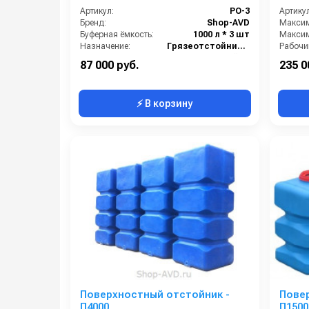
Артикул:
PO-3
Артикул
Бренд:
Shop-AVD
Буферная ёмкость:
1000 л * 3 шт
Назначение:
Грязеотстойник отстойник для автомойки
Рабочий
Тип:
Поверхностный грязеотстойник отстойник
Тип об
87 000 руб.
235 0
⚡ В корзину
Поверхностный отстойник -
Пове
П4000
П1500