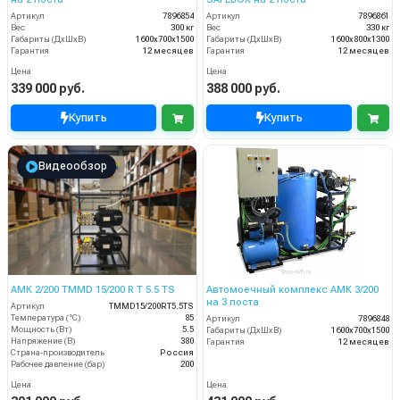
Артикул
7896854
Артикул
7896861
Вес
300 кг
Вес
330 кг
Габариты (ДхШхВ)
1600х700х1500
Габариты (ДхШхВ)
1600х800х1300
Гарантия
12 месяцев
Гарантия
12 месяцев
Цена
Цена
339 000 руб.
388 000 руб.
Купить
Купить
Видеообзор
АМК 2/200 TMMD 15/200 R T 5.5 TS
Автомоечный комплекс АМК 3/200
на 3 поста
Артикул
TMMD15/200RT5.5TS
Температура (°C)
85
Артикул
7896848
Мощность (Вт)
5.5
Габариты (ДхШхВ)
1600х700х1500
Напряжение (В)
380
Гарантия
12 месяцев
Страна-производитель
Россия
Рабочее давление (бар)
200
Цена
Цена