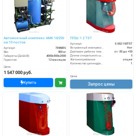
Автомоечный комплекс АМК 10/250
ППШ-1.2 TST
на 10 постов
Артикул
0.002-100TST
Встроенный компрессор
Нет
Артикул
7896859
Диапазон рабочих температур (°C)
от -30 до +50
Вес
950 кг
Длина спирального шланга (м)
9
Габариты (ДхШхВ)
4000х800х2000
Жетоноприёмник
опция
Гарантия
12 месяцев
Количество цилиндров компрессора (шт)
1
Цена
1 547 000 руб.
Цена
Купить
Запрос цены