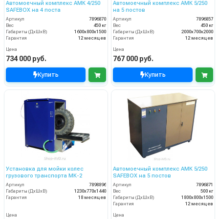
Автомоечный комплекс АМК 4/250
Автомоечный комплекс АМК 5/250
SAFEBOX на 4 поста
на 5 постов
Артикул
7896870
Артикул
7896857
Вес
450 кг
Вес
450 кг
Габариты (ДхШхВ)
1600х800х1500
Габариты (ДхШхВ)
2000х700х2000
Гарантия
12 месяцев
Гарантия
12 месяцев
Цена
Цена
734 000 руб.
767 000 руб.
Купить
Купить
Установка для мойки колес
Автомоечный комплекс АМК 5/250
грузового транспорта МК-2
SAFEBOX на 5 постов
Артикул
7898896
Артикул
7896871
Габариты (ДхШхВ)
1230х770х1440
Вес
500 кг
Гарантия
18 месяцев
Габариты (ДхШхВ)
1800х800х1500
Гарантия
12 месяцев
Цена
Цена