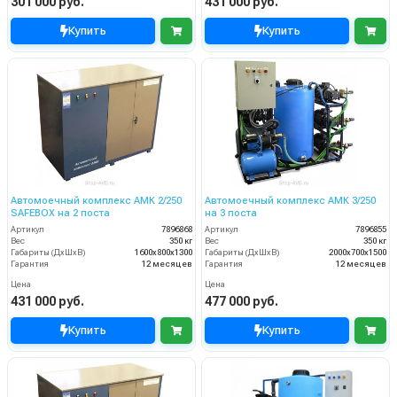
301 000 руб.
431 000 руб.
Купить
Купить
Автомоечный комплекс АМК 2/250
Автомоечный комплекс АМК 3/250
SAFEBOX на 2 поста
на 3 поста
Артикул
7896868
Артикул
7896855
Вес
350 кг
Вес
350 кг
Габариты (ДхШхВ)
1600х800х1300
Габариты (ДхШхВ)
2000х700х1500
Гарантия
12 месяцев
Гарантия
12 месяцев
Цена
Цена
431 000 руб.
477 000 руб.
Купить
Купить