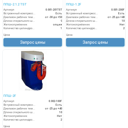
ППШ-2.1.2 TST
ППШ-1.2F
Артикул
0.001-201TST
Артикул
0.001-200F
Встроенный компрессор
Есть
Встроенный компрессор
Есть
Диапазон рабочих температур (°C)
от -30 до +50
Диапазон рабочих температур (°C)
от -25 до +40
Длина спирального шланга (м)
9
Длина спирального шланга (м)
10
Жетоноприёмник
опция
Жетоноприёмник
Нет
Количество цилиндров компрессора (шт)
1
Количество цилиндров компрессора (шт)
2
Цена
Цена
Запрос цены
Запрос цены
ППШ-2F
Артикул
0.002-100F
Встроенный компрессор
Есть
Диапазон рабочих температур (°C)
от -25 до +40
Длина спирального шланга (м)
10
Жетоноприёмник
Нет
Количество цилиндров компрессора (шт)
2
Цена