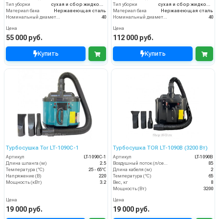
Тип уборки
сухая и сбор жидкостей
Тип уборки
сухая и сбор жидкостей
Материал бака
Нержавеющая сталь
Материал бака
Нержавеющая сталь
Номинальный диаметр принадлежностей (мм)
40
Номинальный диаметр принадлежностей (мм)
40
Цена
Цена
55 000 руб.
112 000 руб.
Купить
Купить
Турбосушка Tor LT-1090C-1
Турбосушка TOR LT-1090B (3200 Вт)
Артикул
LT-1090C-1
Артикул
LT-1090B
Длина шланга (м)
2.5
Воздушный поток (л/сек)
85
Температура (°C)
25 - 65℃
Длина кабеля (м)
2
Напряжение (В)
220
Температура (°C)
65
Мощность (кВт)
3.2
Вес, кг
8
Мощность (Вт)
3200
Цена
Цена
19 000 руб.
19 000 руб.