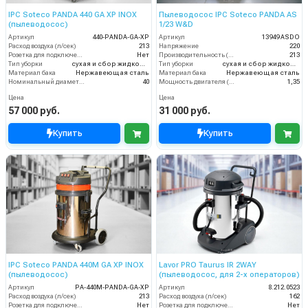
IPC Soteco PANDA 440 GA XP INOX
Пылеводосос IPC Soteco PANDA AS
(пылеводосос)
1/23 W&D
Артикул
440-PANDA-GA-XP
Артикул
13949 ASDO
Расход воздуха (л/сек)
213
Напряжение
220
Розетка для подключения инструмента
Нет
Производительность (м3/час)
213
Тип уборки
сухая и сбор жидкостей
Тип уборки
сухая и сбор жидкостей
Материал бака
Нержавеющая сталь
Материал бака
Нержавеющая сталь
Номинальный диаметр принадлежностей (мм)
40
Мощность двигателя (кВт)
1,35
Цена
Цена
57 000 руб.
31 000 руб.
Купить
Купить
IPC Soteco PANDA 440M GA XP INOX
Lavor PRO Taurus IR 2WAY
(пылеводосос)
(пылеводосос, для 2-х операторов)
Артикул
PA-440M-PANDA-GA-XP
Артикул
8.212.0523
Расход воздуха (л/сек)
213
Расход воздуха (л/сек)
162
Розетка для подключения инструмента
Нет
Розетка для подключения инструмента
Нет