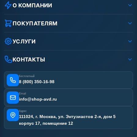
О КОМПАНИИ
О компании
Реквизиты ООО «Шоп АВД»
ПОКУПАТЕЛЯМ
Защита данных клиента
Как заказать?
Условия соглашения
Оплата
УСЛУГИ
Вакансии
Доставка
Услуги
Рассрочка
Гарантия
Аренда АВД
КОНТАКТЫ
Статьи
Лизинг
Ремонт АВД
Получить скидку
Сертификаты
Бесплатный
Наши работы
8 (800) 350-16-98
Отзывы наших клиентов
Email
Карта сайта
info@shop-avd.ru
Адрес
111024, г. Москва, ул. Энтузиастов 2-я, дом 5
корпус 17, помещение 12