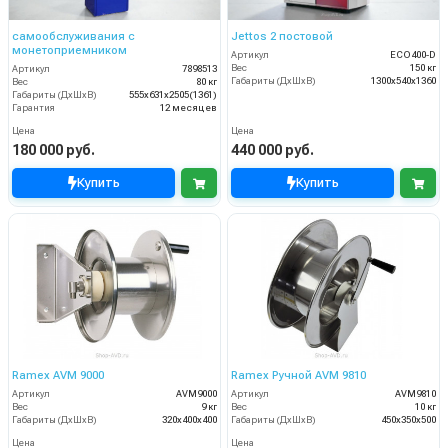
самообслуживания с
Jettos 2 постовой
монетоприемником
Артикул
ECO400-D
Вес
150 кг
Артикул
7898513
Габариты (ДхШхВ)
1300х540х1360
Вес
80 кг
Габариты (ДхШхВ)
555x631x2505(1361)
Гарантия
12 месяцев
Цена
Цена
180 000 руб.
440 000 руб.
Купить
Купить
Ramex AVM 9000
Ramex Ручной AVM 9810
Артикул
AVM9000
Артикул
AVM9810
Вес
9 кг
Вес
10 кг
Габариты (ДхШхВ)
320x400x400
Габариты (ДхШхВ)
450x350x500
Цена
Цена