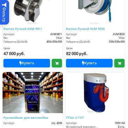
Фильтр
Ramex Ручной AVM 9811
Ramex Ручной AVM 9520
Артикул
AVM9811
Артикул
AVM9520
Вес
10 кг
Вес
13 кг
Габариты (ДхШхВ)
450x350x500
Габариты (ДхШхВ)
330x530x630
Цена
Цена
47 000 руб.
82 000 руб.
Купить
Купить
Рукомойник для автомойки
ППШ-2 TST
Артикул
my.4260
Артикул
7891164
Встроенный компрессор
Есть