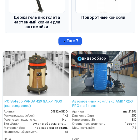
Держатель пистолета
Поворотные консоли
настенный колчан для
автомойки
Еще 7
Видеообзор
IPC Soteco PANDA 429 GA XP INOX
Автомоечный комплекс АМК 1/250
(пылеводосос)
PRO на 1 пост
Артикул
09832 ASDO
Артикул
my.21296
Расход воздуха (л/сек)
142
Давление (бар)
250
Розетка для подключения инструмента
Нет
Напряжение (В)
380
Тип уборки
сухая и сбор жидкостей
Страна-производитель
Россия
Материал бака
Нержавеющая сталь
Мощность (кВт)
7.5
Номинальный диаметр принадлежностей (мм)
40
Цена
Цена