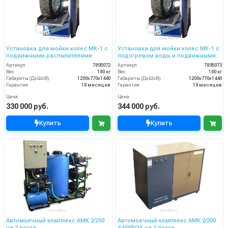
Установка для мойки колес МК-1 с
Установка для мойки колес МК-1 с
подвижными распылителями
подогревом воды и подвижными
распылителями
Артикул
7895072
Артикул
7895073
Вес
180 кг
Вес
180 кг
Габариты (ДхШхВ)
1200х770х1440
Габариты (ДхШхВ)
1200х770х1440
Гарантия
18 месяцев
Гарантия
18 месяцев
Цена
Цена
330 000 руб.
344 000 руб.
Купить
Купить
Автомоечный комплекс АМК 2/250
Автомоечный комплекс АМК 2/200
на 2 поста
SAFEBOX на 2 поста