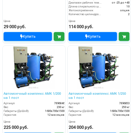
Диапазон рабочих температур (°C)
от -25 до +40
Длина спирального шланга (м)
10
Жетоноприёмник
опция
Количество цилиндров компрессора (шт)
2
Цена
Цена
29 000 руб.
114 000 руб.
Купить
Купить
Автомоечный комплекс АМК 1/200
Автомоечный комплекс АМК 1/250
на 1 пост
на 1 пост
Артикул
7896846
Артикул
7896853
Вес
230 кг
Вес
250 кг
Габариты (ДхШхВ)
1600х700х1500
Габариты (ДхШхВ)
1600х700х1500
Гарантия
12 месяцев
Гарантия
12 месяцев
Цена
Цена
225 000 руб.
204 000 руб.