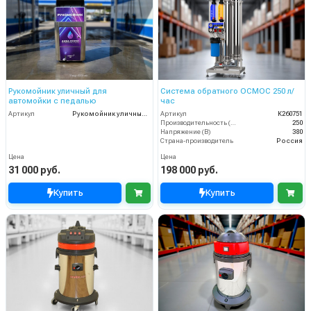
Рукомойник уличный для
Система обратного ОСМОС 250 л/
автомойки с педалью
час
Артикул
Рукомойник уличный для автомойки с педалью
Артикул
К260751
Производительность (л/ч)
250
Напряжение (В)
380
Страна-производитель
Россия
Цена
Цена
31 000 руб.
198 000 руб.
Купить
Купить