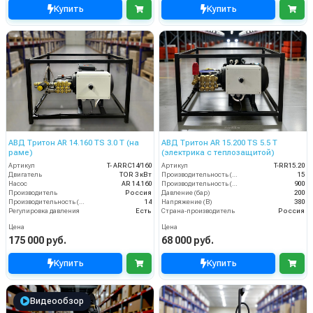
Купить
Купить
АВД Тритон AR 14.160 TS 3.0 Т (на
АВД Тритон AR 15.200 TS 5.5 Т
раме)
(электрика с теплозащитой)
Артикул
T- ARRC14/160
Артикул
T-RR15.20
Двигатель
TOR 3 кВт
Производительность (л/мин)
15
Насос
AR 14.160
Производительность (л/ч)
900
Производитель
Россия
Давление (бар)
200
Производительность (л/мин)
14
Напряжение (В)
380
Регулировка давления
Есть
Страна-производитель
Россия
Цена
Цена
175 000 руб.
68 000 руб.
Купить
Купить
Видеообзор