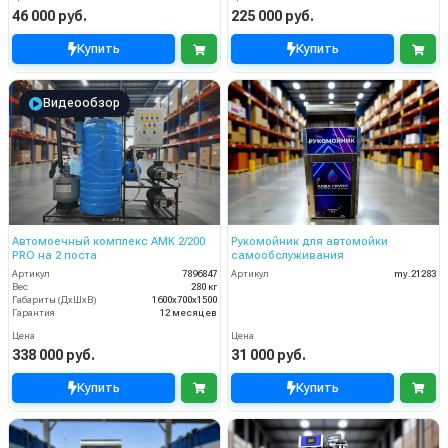
46 000 руб.
225 000 руб.
Купить
Купить
Видеообзор
Автомоечный комплекс АМК 2/200
Рукомойник для автомойки
PRO на 2 поста
самообслуживания
Артикул
7896847
Артикул
my.21283
Вес
280 кг
Габариты (ДхШхВ)
1600х700х1500
Гарантия
12 месяцев
Цена
Цена
338 000 руб.
31 000 руб.
Купить
Купить