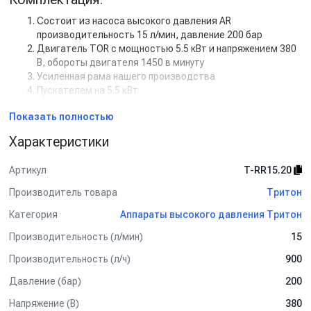
Состоит из насоса высокого давления AR
производительность 15 л/мин, давление 200 бар
Двигатель TOR с мощностью 5.5 кВт и напряжением 380
В, обороты двигателя 1450 в минуту
Усиленная рама нашего производства
Пускателем на 5.5 кВт
Регулятором высокого давления с системой Total Stop
Показать полностью
Шланг ВД гайка-гайка, 2SN-06, 450 бар, 30 м
Пистолет SPG 04 вращ. копье 60 см изогнут. с
Характеристики
форсункодержателем, форсунка 25045
Дополнительная комплектация:
Артикул
T-RR15.20
Манометр
Производитель товара
Тритон
Задержка выключения двигателя с таймером (от 5 сек
Категория
Аппараты высокого давления Тритон
до 50 сек)
Кнопкой на 12В для установки на стену.
Производительность (л/мин)
15
Рама настенная
Рама на колесах
Производительность (л/ч)
900
Барабан для шланга от 10 м до 50 м
Давление (бар)
200
Пенокомплект
Шланг высокого давления от 1 м до 50 м
Напряжение (В)
380