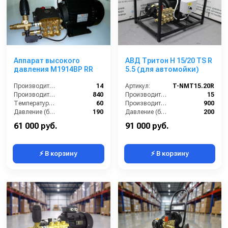
Аппарат высокого
АВД Тритон H 15/20 TS R
давления M1914BP RR
5.5 (для автомойки)
Производительность (л/мин):
14
Артикул:
T-NMT15.20R
Производительность (л/ч):
840
Производительность (л/мин):
15
Температура (°C):
60
Производительность (л/ч):
900
Давление (бар):
190
Давление (бар):
200
Мощность (л.с.):
7.5
61 000 руб.
91 000 руб.
⚡ В корзину
⚡ В корзину