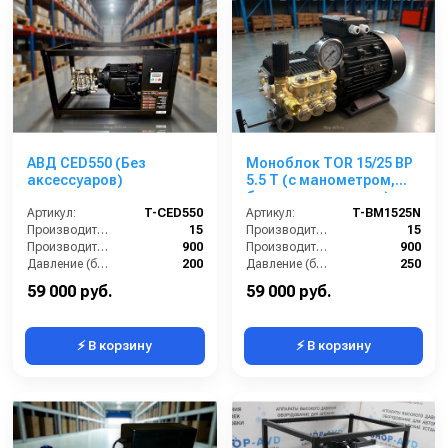
АВД CED550 (Без
Моноблок TOR 15/25 BP
аксессуаров)
5.5 T (с манометром,
без кнопки запуска)
Артикул:
T-CED550
Артикул:
T-BM1525N
Производительность (л/мин):
15
Производительность (л/мин):
15
Производительность (л/ч):
900
Производительность (л/ч):
900
Давление (бар):
200
Давление (бар):
250
Напряжение (В):
380
Напряжение (В):
380
59 000 руб.
59 000 руб.
⚡ В корзину
⚡ В корзину