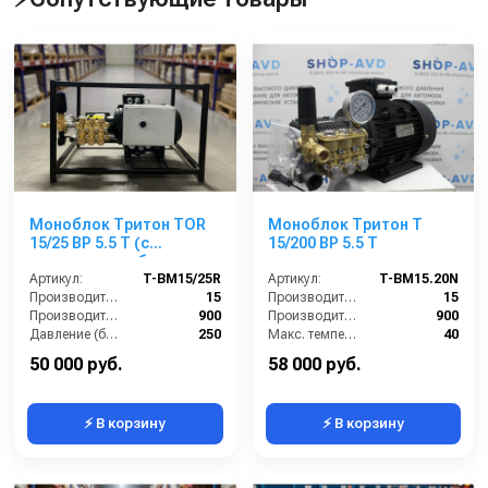
Моноблок Тритон TOR
Моноблок Тритон T
15/25 ВР 5.5 T (с
15/200 BP 5.5 T
манометром, без
электрики)
Артикул:
T-BM15/25R
Артикул:
T-BM15.20N
Производительность (л/мин):
15
Производительность (л/мин):
15
Производительность (л/ч):
900
Производительность (л/ч):
900
Давление (бар):
250
Макс. температура воды на входе (°C):
40
Напряжение (В):
380
Обороты двигателя (об/мин):
1450
50 000 руб.
58 000 руб.
⚡ В корзину
⚡ В корзину