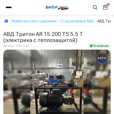
0
Мойки высокого давления
Стационарные АВД
АВД Трито
АВД Тритон AR 15.200 TS 5.5 Т
(электрика с теплозащитой)
В наличии
Артикул:
T-RR15.20
AUTO