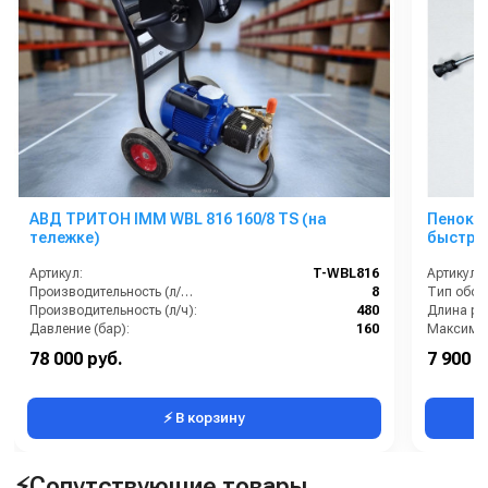
АВД ТРИТОН IMM WBL 816 160/8 TS (на
Пеноком
тележке)
быстро
Артикул:
T-WBL816
Артикул:
Производительность (л/мин):
8
Тип обор
Производительность (л/ч):
480
Давление (бар):
160
Напряжение (В):
380
78 000 руб.
7 900 р
Страна-производитель:
Россия
⚡ В корзину
⚡Сопутствующие товары