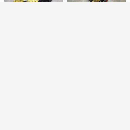
Моноблок TOR 15/20 TS
АВД Тритон M 15/250 TS
5.5 T
7.5 T
Артикул:
T-MOHP1520R
Артикул:
T-M15250R
Макс. температура воды (°C):
45
Производительность (л/мин):
15
Мин. давление (бар):
30
Производительность (л/ч):
900
Производительность (л/мин):
15
Давление (бар):
250
Производительность (л/ч):
900
Мощность (л.с.):
9.74
78 000 руб.
108 000 руб.
⚡ В корзину
⚡ В корзину