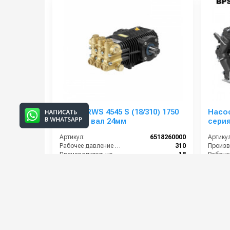
Comet RWS 4545 S (18/310) 1750
Насо
об/мин. вал 24мм
серия
бар);
Артикул:
6518260000
Артикул
внутр
Рабочее давление (бар):
310
Производительность (л/мин):
18
Мощность (кВт):
10.7
Обороты двигателя (об/мин):
1750
By-pass
70 000 руб.
176 0
⚡ В корзину