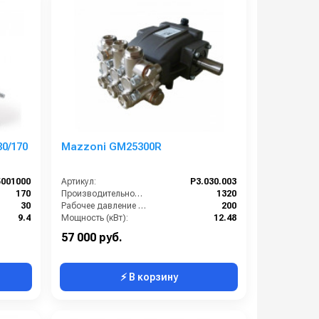
0/170
Mazzoni GM25300R
5001000
Артикул:
P3.030.003
170
Производительность (л/ч):
1320
30
Рабочее давление (бар):
200
9.4
Мощность (кВт):
12.48
1000
Масса (кг):
12.4
57 000 руб.
⚡ В корзину