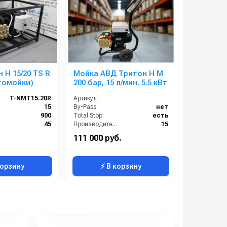
 H 15/20 TS R
Мойка АВД Тритон H M
АВД Трит
втомойки)
200 бар, 15 л/мин. 5.5 кВт
TS 3 T
T-NMT15.20R
Артикул:
Артикул:
):
15
By-Pass:
нет
Вход:
):
900
Total Stop:
есть
Выход:
45
Производительность (л/мин):
15
р):
200
Производительность (л/ч):
900
111 000 руб.
67 000 ру
.):
7.5
Страна-производитель:
Россия
корзину
⚡ В корзину
⚡ 