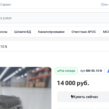
Сервис
пн–
сосы
Шланги ВД
Каналопромывки
Очистные АРОС
МС
10 N
На складе
Арт:
BM 05.10 N
14 000 руб.
Купить сейчас