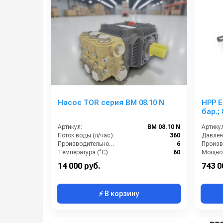
Насос TOR серия BM 08.10 N
HPP EL
бар.; 
Артикул:
BM 08.10 N
Артикул
Поток воды (л/час):
360
Давлени
Производительность (л/мин):
6
Температура (°C):
60
Мощнос
Давление (бар):
100
14 000 руб.
743 0
⚡ В корзину