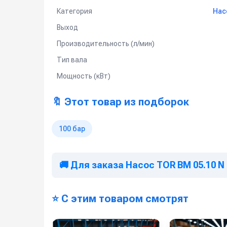
Компактный вес 7,6 кг и стандартный вал 2
Категория
Нас
Оптимальная мощность 1,1 кВт при производ
Выход
TOR BM 05.10 N — компактный, надёжный и 
Производительность (л/мин)
Данный товар доступен для сборки «под ключ
Тип вала
Мощность (кВт)
🔖 Этот товар из подборок
100 бар
🚚 Для заказа Насос TOR BM 05.10 N
⭐ С этим товаром смотрят