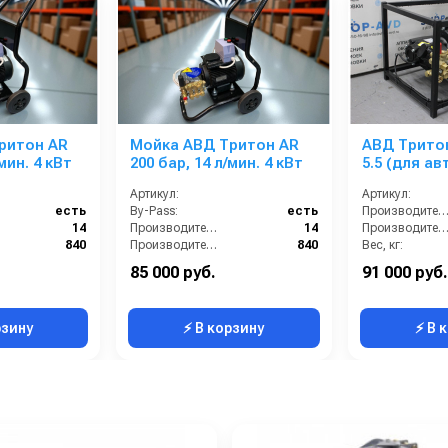
ритон AR
Мойка АВД Тритон AR
АВД Тритон
/мин. 4 кВт
200 бар, 14 л/мин. 4 кВт
5.5 (для а
Артикул:
Артикул:
есть
By-Pass:
есть
Производительность (л/мин
14
Производительность (л/мин):
14
Производительность (л/ч
840
Производительность (л/ч):
840
Вес, кг:
Россия
Страна-производитель:
Россия
Давление (ба
85 000 руб.
91 000 руб.
170
Рабочее давление (бар):
200
Мощность (л.с
рзину
⚡ В корзину
⚡ В 