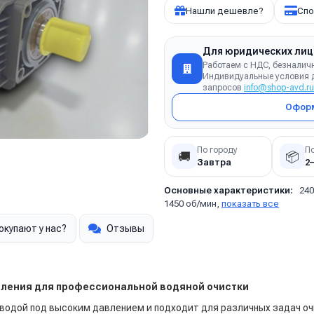
Нашли дешевле?
Спо
Для юридических лиц
Работаем с НДС, безналич
Индивидуальные условия д
запросов
info@shop-avd.ru
Оформ
По городу
П
🚚
📦
Завтра
2
Основные характеристики:
240
1450 об/мин,
показать все
окупают у нас?
Отзывы
вления для профессиональной водяной очистки
 водой под высоким давлением и подходит для различных задач оч