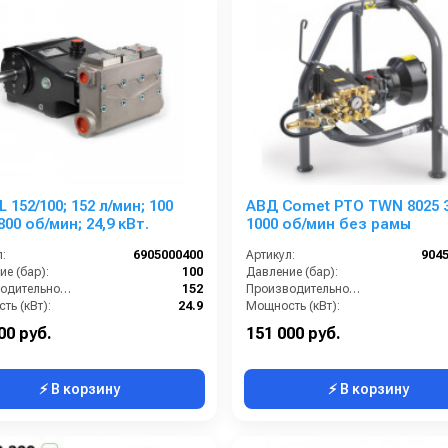
 152/100; 152 л/мин; 100
АВД Comet PTO TWN 8025 3
800 об/мин; 24,9 кВт.
1000 об/мин без рамы
:
6905000400
Артикул:
904
е (бар):
100
Давление (бар):
Производительность (л/мин):
152
Производительность (л/мин):
ть (кВт):
24.9
Мощность (кВт):
Обороты двигателя (об/мин):
800
Обороты двигателя (об/мин):
00 руб.
151 000 руб.
⚡ В корзину
⚡ В корзину