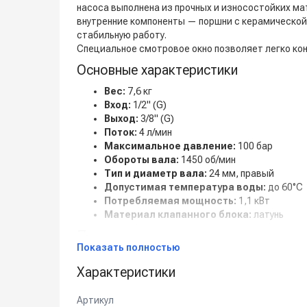
насоса выполнена из прочных и износостойких мат
внутренние компоненты — поршни с керамической
стабильную работу.
Специальное смотровое окно позволяет легко ко
Основные характеристики
Вес:
7,6 кг
Вход:
1/2" (G)
Выход:
3/8" (G)
Поток:
4 л/мин
Максимальное давление:
100 бар
Обороты вала:
1450 об/мин
Тип и диаметр вала:
24 мм, правый
Допустимая температура воды:
до 60°C
Потребляемая мощность:
1,1 кВт
Материал клапанного блока:
латунь
Преимущества
Показать полностью
Прочная конструкция с кованной латунной г
Характеристики
Керамические поршни обеспечивают минима
Клапаны из нержавеющей стали устойчивы к
Смотровое окно для контроля уровня масла
Артикул