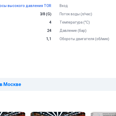
4 мм — удобство установки и эксплуатации.
Вход
осы высокого давления TOR
ительности 4 л/мин и давлении до 100 бар.
Поток воды (л/час)
3/8 (G)
долговечный насос, созданный для эффективной работы под
Температура (°C)
4
».
Давление (бар)
24
Обороты двигателя (об/мин)
1,1
 в Москве