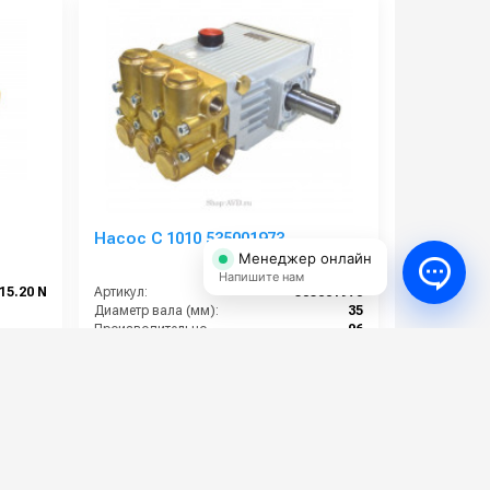
Насос C 1010 535001973
Менеджер онлайн
Напишите нам
15.20 N
Артикул:
535001973
Диаметр вала (мм):
35
Производительность (л/мин):
96
Рабочее давление (бар):
100
Мощность (кВт):
18.9
249 000 руб.
⚡ В корзину