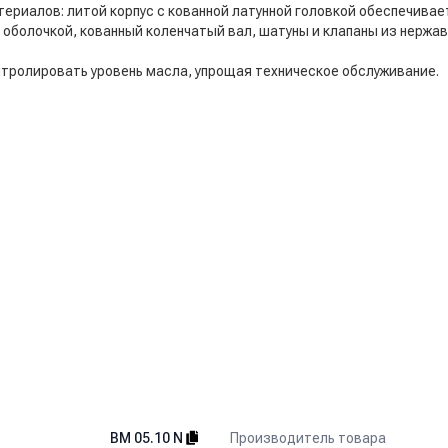
ериалов: литой корпус с кованной латунной головкой обеспечивае
 оболочкой, кованный коленчатый вал, шатуны и клапаны из нерж
нтролировать уровень масла, упрощая техническое обслуживание.
оловкой для длительного срока службы.
льный износ и высокую надёжность.
 коррозии и перепадам давления.
 облегчает обслуживание.
Производитель товара
BM 05.10 N