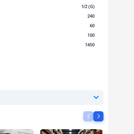
1/2 (G)
240
 высоким давлением каждый день!
60
100
1450