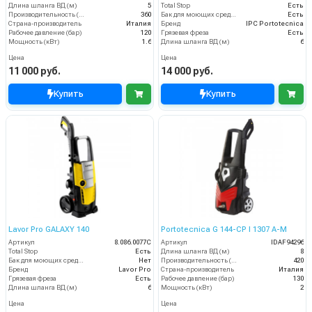
Длина шланга ВД (м)
5
Total Stop
Есть
Производительность (л/ч)
360
Бак для моющих средств
Есть
Страна-производитель
Италия
Бренд
IPC Portotecnica
Рабочее давление (бар)
120
Грязевая фреза
Есть
Мощность (кВт)
1.6
Длина шланга ВД (м)
6
Цена
Цена
11 000 руб.
14 000 руб.
Купить
Купить
Lavor Pro GALAXY 140
Portotecnica G 144-CP I 1307 A-M
Артикул
8.086.0077C
Артикул
IDAF94296
Total Stop
Есть
Длина шланга ВД (м)
8
Бак для моющих средств
Нет
Производительность (л/ч)
420
Бренд
Lavor Pro
Страна-производитель
Италия
Грязевая фреза
Есть
Рабочее давление (бар)
130
Длина шланга ВД (м)
6
Мощность (кВт)
2
Цена
Цена