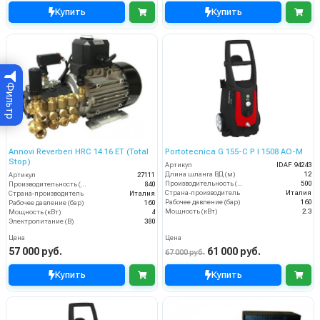
Купить
Купить
Фильтр
Annovi Reverberi HRC 14.16 ET (Total
Portotecnica G 155-C P I 1508 AO-M
Stop)
Артикул
IDAF 94243
Длина шланга ВД (м)
12
Артикул
27111
Производительность (л/ч)
500
Производительность (л/ч)
840
Страна-производитель
Италия
Страна-производитель
Италия
Рабочее давление (бар)
160
Рабочее давление (бар)
160
Мощность (кВт)
2.3
Мощность (кВт)
4
Электропитание (В)
380
Цена
Цена
57 000 руб.
61 000 руб.
67 000 руб.
Купить
Купить