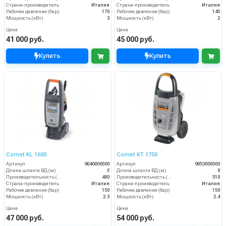
Страна-производитель
Италия
Страна-производитель
Италия
Рабочее давление (бар)
170
Рабочее давление (бар)
145
Мощность (кВт)
3
Мощность (кВт)
2
Цена
Цена
41 000 руб.
45 000 руб.
Купить
Купить
Comet KL 1600
Comet KT 1750
Артикул
9046006500
Артикул
9053000500
Длина шланга ВД (м)
6
Длина шланга ВД (м)
8
Производительность (л/ч)
480
Производительность (л/ч)
510
Страна-производитель
Италия
Страна-производитель
Италия
Рабочее давление (бар)
150
Рабочее давление (бар)
150
Мощность (кВт)
2.3
Мощность (кВт)
2.4
Цена
Цена
47 000 руб.
54 000 руб.