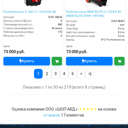
Portotecnica G 165-C I 1610 AO-M
Portotecnica NEW ELITE-C 1310 P M
(NEW ELITE ISHH 1910 M)
Артикул
IDAF 94244
Длина шланга ВД (м)
8
Артикул
IDAF40416
Производительность (л/ч)
600
By-pass
нет
Страна-производитель
Италия
Total Stop
Есть
Рабочее давление (бар)
170
Адаптер присоединения к шлангу
Есть
Мощность (кВт)
3
Бак для моющих средств
Есть
Бренд
IPC Portotecnica
Цена
Цена
73 000 руб.
73 000 руб.
Купить
Купить
1
2
3
4
5
>
>|
Показано с 1 по 30 из 219 (всего 8 страниц)
★★★★★
Оценка компании ООО «ШОП АВД»
на основе
отзывов
17
клиентов.