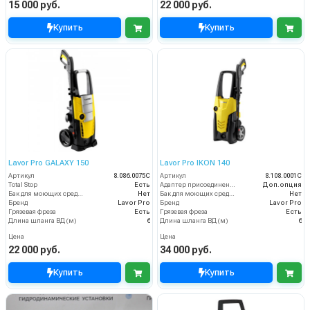
15 000 руб.
22 000 руб.
Купить
Купить
Lavor Pro GALAXY 150
Lavor Pro IKON 140
Артикул
8.086.0075C
Артикул
8.108.0001C
Total Stop
Есть
Адаптер присоединения к шлангу
Доп.опция
Бак для моющих средств
Нет
Бак для моющих средств
Нет
Бренд
Lavor Pro
Бренд
Lavor Pro
Грязевая фреза
Есть
Грязевая фреза
Есть
Длина шланга ВД (м)
6
Длина шланга ВД (м)
6
Цена
Цена
22 000 руб.
34 000 руб.
Купить
Купить