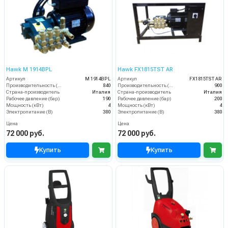
Hawk M 1914BPL
Hawk FX1815TST AR
Артикул
M 1914BPL
Артикул
FX1815TST AR
Производительность (л/ч)
840
Производительность (л/ч)
900
Страна-производитель
Италия
Страна-производитель
Италия
Рабочее давление (бар)
190
Рабочее давление (бар)
200
Мощность (кВт)
4
Мощность (кВт)
4
Электропитание (В)
380
Электропитание (В)
380
Цена
Цена
72 000 руб.
72 000 руб.
Купить
Купить