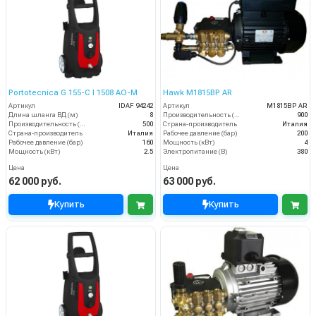
Portotecnica G 155-C I 1508 AO-M
Hawk M1815BP AR
Артикул
IDAF 94242
Артикул
M1815BP AR
Длина шланга ВД (м)
8
Производительность (л/ч)
900
Производительность (л/ч)
500
Страна-производитель
Италия
Страна-производитель
Италия
Рабочее давление (бар)
200
Рабочее давление (бар)
160
Мощность (кВт)
4
Мощность (кВт)
2.5
Электропитание (В)
380
Цена
Цена
62 000 руб.
63 000 руб.
Купить
Купить