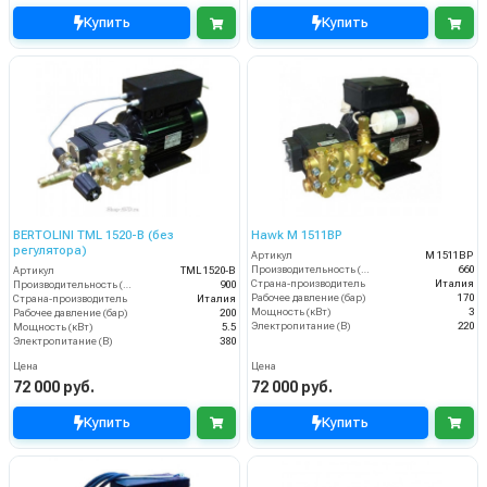
Купить
Купить
BERTOLINI TML 1520-B (без
Hawk M 1511BP
регулятора)
Артикул
M 1511BP
Производительность (л/ч)
660
Артикул
TML 1520-B
Страна-производитель
Италия
Производительность (л/ч)
900
Рабочее давление (бар)
170
Страна-производитель
Италия
Мощность (кВт)
3
Рабочее давление (бар)
200
Электропитание (В)
220
Мощность (кВт)
5.5
Электропитание (В)
380
Цена
Цена
72 000 руб.
72 000 руб.
Купить
Купить