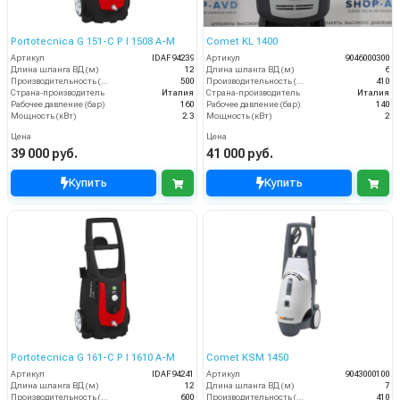
Portotecnica G 151-C P I 1508 A-M
Comet KL 1400
Артикул
IDAF94239
Артикул
9046000300
Длина шланга ВД (м)
12
Длина шланга ВД (м)
6
Производительность (л/ч)
500
Производительность (л/ч)
410
Страна-производитель
Италия
Страна-производитель
Италия
Рабочее давление (бар)
160
Рабочее давление (бар)
140
Мощность (кВт)
2.3
Мощность (кВт)
2
Цена
Цена
39 000 руб.
41 000 руб.
Купить
Купить
Portotecnica G 161-C P I 1610 A-M
Comet KSM 1450
Артикул
IDAF94241
Артикул
9043000100
Длина шланга ВД (м)
12
Длина шланга ВД (м)
7
Производительность (л/ч)
600
Производительность (л/ч)
410