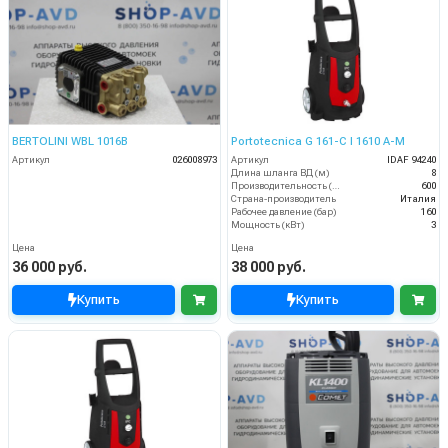
BERTOLINI WBL 1016B
Portotecnica G 161-C I 1610 A-M
Артикул
026008973
Артикул
IDAF 94240
Длина шланга ВД (м)
8
Производительность (л/ч)
600
Страна-производитель
Италия
Рабочее давление (бар)
160
Мощность (кВт)
3
Цена
Цена
36 000 руб.
38 000 руб.
Купить
Купить