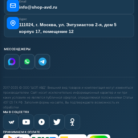
Email
Карта сайта
info@shop-avd.ru
Адрес
111024, г. Москва, ул. Энтузиастов 2-я, дом 5
корпус 17, помещение 12
МЕССЕНДЖЕРЫ
2017-2025 © ООО "ШОП АВД". Внешний вид товаров и комплектация могут изменяться
производителем. Сайт носит исключительно информационный характер и ни при
каких условиях не является публичной офертой, определяемой положениями Статьи
437 (2) ГК РФ. Заполняя формы на сайте, Вы подтверждаете возможность их
обработки.
МЫ В СОЦСЕТЯХ
ПРИНИМАЕМ К ОПЛАТЕ