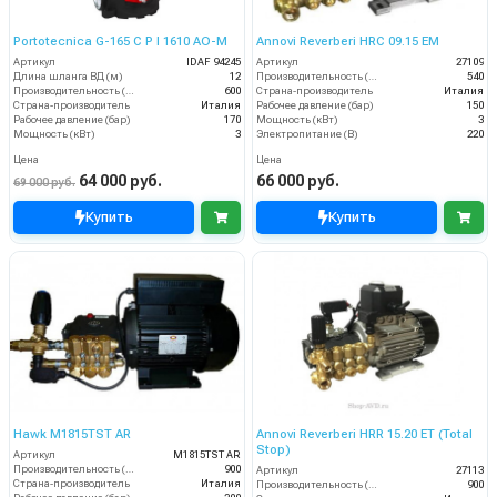
Portotecnica G-165 C P I 1610 AO-M
Annovi Reverberi HRC 09.15 EM
Артикул
IDAF 94245
Артикул
27109
Длина шланга ВД (м)
12
Производительность (л/ч)
540
Производительность (л/ч)
600
Страна-производитель
Италия
Страна-производитель
Италия
Рабочее давление (бар)
150
Рабочее давление (бар)
170
Мощность (кВт)
3
Мощность (кВт)
3
Электропитание (В)
220
Цена
Цена
64 000 руб.
66 000 руб.
69 000 руб.
Купить
Купить
Hawk M1815TST AR
Annovi Reverberi HRR 15.20 ET (Total
Stop)
Артикул
M1815TST AR
Производительность (л/ч)
900
Артикул
27113
Страна-производитель
Италия
Производительность (л/ч)
900