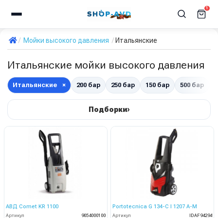
1
Мойки высокого давления
Итальянские
Итальянские мойки высокого давления
Итальянские
×
200 бар
250 бар
150 бар
500 бар
3
›
Подборки
АВД Comet KR 1100
Portotecnica G 134-C I 1207 A-M
Артикул
9054000100
Артикул
IDAF94294