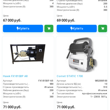
Рабочее давление (бар)
200
Страна-производитель
Италия
Мощность (кВт)
4
Рабочее давление (бар)
200
Электропитание (В)
380
Мощность (кВт)
5.5
Электропитание (В)
380
Цена
Цена
67 000 руб.
69 000 руб.
Купить
Купить
Hawk FX1815BP AR
Comet STATIC 1700
Артикул
FX1815BP AR
Артикул
9052000100
Производительность (л/ч)
900
Длина шланга ВД (м)
10
Страна-производитель
Италия
Производительность (л/ч)
510
Рабочее давление (бар)
200
Страна-производитель
Италия
Мощность (кВт)
4
Тип автомойки
профессиональная
Электропитание (В)
380
Электропитание
1~ 230 В. 50 Гц
Цена
Цена
71 000 руб.
71 000 руб.