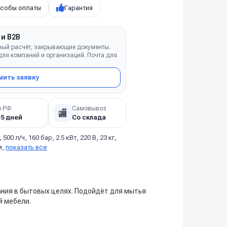
собы оплаты
Гарантия
 и B2B
ный расчёт, закрывающие документы.
ля компаний и организаций. Почта для
ить заявку
о РФ
Самовывоз
🏬
–5 дней
Со склада
, 500 л/ч, 160 бар, 2.5 кВт, 220 В, 23 кг,
м,
показать все
вания в бытовых целях. Подойдёт для мытья
й мебели.