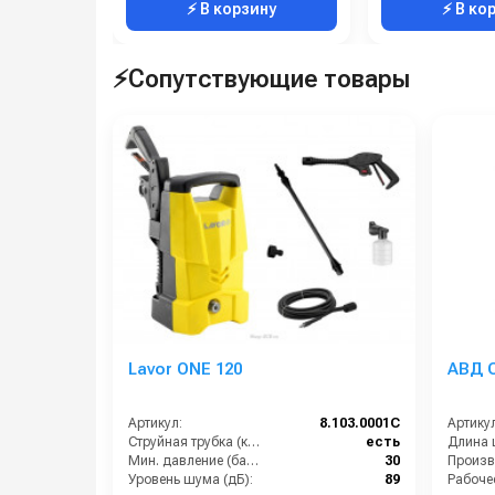
⚡ В корзину
⚡ В ко
⚡Сопутствующие товары
Lavor ONE 120
АВД C
Артикул:
8.103.0001C
Артикул
Струйная трубка (копьё):
есть
Мин. давление (бар):
30
Уровень шума (дБ):
89