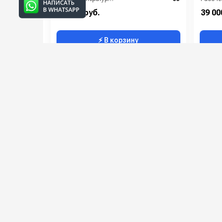
Производительность (л/мин):
6
Мощнос
14 000 руб.
39 00
⚡ В корзину
Portotecnica G-POWER C 1509P M
Comet
Артикул:
IDAF 94188
Артикул
Сетевой предохранитель (А):
16
Потребляемая мощность (Вт):
3
Электро