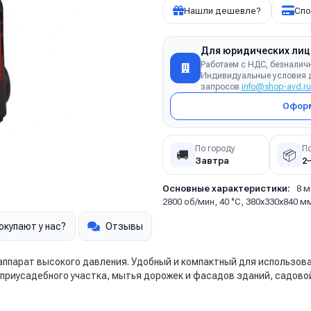
Нашли дешевле?
Спо
Для юридических лиц
Работаем с НДС, безналич
Индивидуальные условия д
запросов
info@shop-avd.ru
Оформ
По городу
П
🚚
📦
Завтра
2
Основные характеристики:
8 м
2800 об/мин, 40 °C, 380x330x840 м
окупают у нас?
Отзывы
– аппарат высокого давления. Удобный и компактный для использо
приусадебного участка, мытья дорожек и фасадов зданий, садово