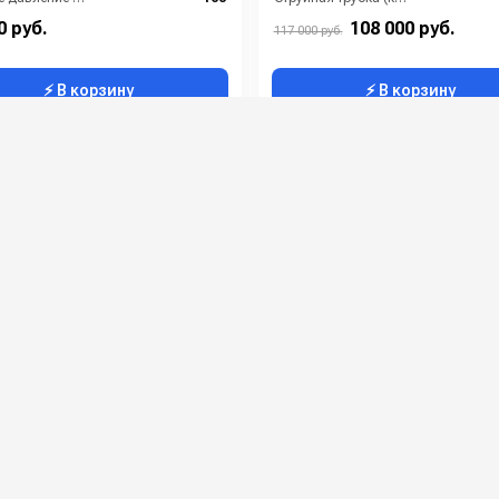
ть (кВт):
2.3
Производительность (л/ч):
0 руб.
108 000 руб.
117 000 руб.
⚡ В корзину
⚡ В корзину
 KA 3200М
АВД Bennett ZX2014
:
9037000100
Артикул:
Струйная трубка (копьё):
есть
Производительность (л/мин):
питание (В):
220
Рабочее давление (бар):