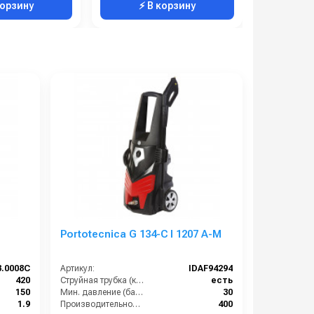
корзину
⚡ В корзину
⚡ 
Portotecnica G 134-C I 1207 A-M
3.0008C
Артикул:
IDAF94294
420
Струйная трубка (копьё):
есть
150
Мин. давление (бар):
30
1.9
Производительность (л/ч):
400