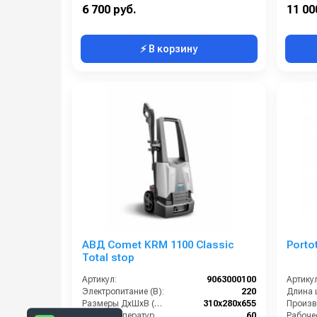
Производительность (л/ч):
300
Мощнос
6 700 руб.
11 00
⚡ В корзину
АВД Comet KRM 1100 Classic
Porto
Total stop
Артикул:
9063000100
Артикул
Электропитание (В):
220
Размеры ДхШхВ (мм):
310x280x655
Макс. температура воды на входе (°C):
60