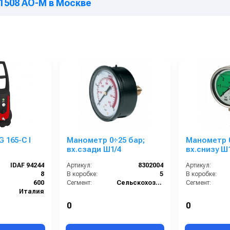
I 1508 AO-M в Москве
G 165-C I
Манометр 0÷25 бар;
Манометр 0
вх.сзади Ш1/4
вх.снизу Ш1
нерж. (4 цв
IDAF 94244
Артикул:
8302004
Артикул:
8
В коробке:
5
В коробке:
600
Сегмент:
Сельскохозяйственный сегмент
Сегмент:
Италия
170
0
0
3