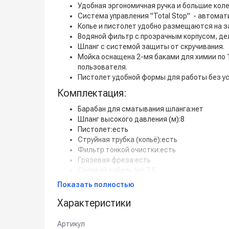
Удобная эргономичная ручка и большие коле
Система управления "Total Stop" - автомат
Копье и пистолет удобно размещаются на з
Водяной фильтр с прозрачным корпусом, де
Шланг с системой защиты от скручивания.
Мойка оснащена 2-мя баками для химии по 
пользователя.
Пистолет удобной формы для работы без у
Комплектация:
Барабан для сматывания шланга:нет
Шланг высокого давления (м):8
Пистолет:есть
Струйная трубка (копьё):есть
Фильтр тонкой очистки:есть
Грязевая фреза:есть
Силовой кабель (м):7,5
Форсунка:есть (высокого давления)
Показать полностью
Пенная насадка:доп. опция
Характеристики
Адаптер присоединения к шлангу:есть
Манометр:нет
Артикул