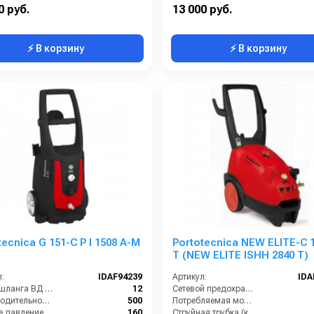
ть (кВт):
1.6
Электропитание (В):
0 руб.
13 000 руб.
⚡ В корзину
⚡ В корзину
tecnica G 151-C P I 1508 A-M
Portotecnica NEW ELITE-C 
T (NEW ELITE ISHH 2840 T)
:
IDAF94239
Артикул:
IDA
Длина шланга ВД (м):
12
Сетевой предохранитель (А):
Производительность (л/ч):
500
Потребляемая мощность (Вт):
Рабочее давление (бар):
160
Струйная трубка (копьё):