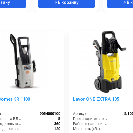
рзину
⚡ В корзину
⚡ В 
omet KR 1100
Lavor ONE EXTRA 135
:
9054000100
Артикул:
8.10
Длина шланга ВД (м):
5
Производительность (л/ч):
Производительность (л/ч):
360
Рабочее давление (бар):
Рабочее давление (бар):
120
Мощность (кВт):