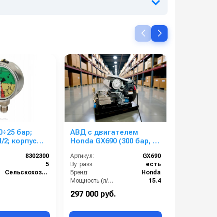
÷25 бар;
АВД с двигателем
Puli HC-20
/2; корпус
Honda GX690 (300 бар, 30
воронкой
ета)
л/мин)
8302300
Артикул:
GX690
Артикул:
5
By-pass:
есть
Сельскохозяйственный сегмент
Бренд:
Honda
Вес:
Мощность (л/с):
15.4
Насос:
триплексный плунжерный насос
Гарантия:
297 000 руб.
19 000 ру
Обороты двигателя, 1/мин:
3600