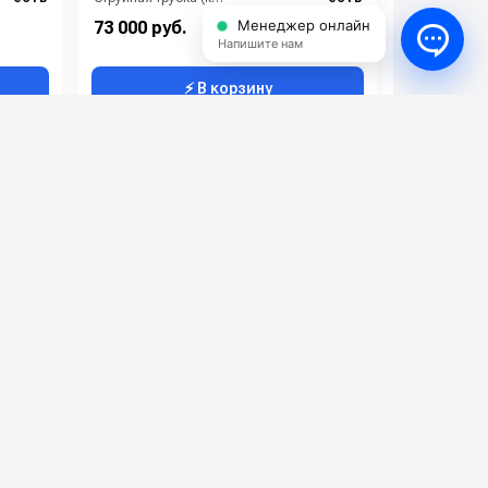
800
Производительность (л/ч):
600
Менеджер онлайн
73 000 руб.
Напишите нам
⚡ В корзину
Comet MTP KSR 1700 TS
ZX2014
Артикул:
7301030700
20
Производительность (л/ч):
540
180
Рабочее давление (бар):
130