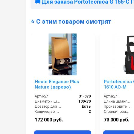
🚚 Для заказа Portotecnica G 155-C 
⭐ С этим товаром смотрят
Heute Elegance Plus
Portotecnica 
Nature (дерево)
1610 AO-M
Артикул:
31-870
Артикул:
Диаметр и ширина щёток (мм):
130х70
Длина шланга ВД (м):
Дозатор для крема:
Есть
Производительность (л/ч):
Количество щёток полировки (шт):
2
Страна-производитель:
Количество щёток предварительной очистки (шт):
1
Рабочее давление (бар):
172 000 руб.
73 000 руб.
Мощность (Вт):
130
Мощность (кВт):