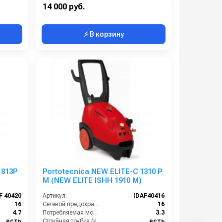
220
Рабочее давление (бар):
120
14 000 руб.
⚡ В корзину
1813P
Portotecnica NEW ELITE-C 1310 P
M (NEW ELITE ISHH 1910 M)
F 40420
Артикул:
IDAF40416
16
Сетевой предохранитель (А):
16
4.7
Потребляемая мощность (Вт):
3.3
есть
Струйная трубка (копьё):
есть