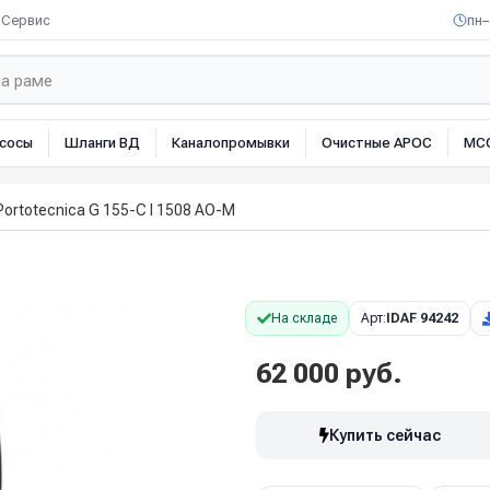
Сервис
пн–
сосы
Шланги ВД
Каналопромывки
Очистные АРОС
МС
Portotecnica G 155-C I 1508 AO-M
На складе
Арт:
IDAF 94242
62 000 руб.
Купить сейчас