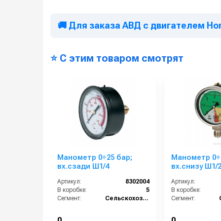
🚚 Для заказа АВД с двигателем Hon
⭐ С этим товаром смотрят
Манометр 0÷25 бар;
Манометр 0÷
вх.сзади Ш1/4
вх.снизу Ш1/2
нерж. (4 цвет
Артикул:
8302004
Артикул:
В коробке:
5
В коробке:
Сегмент:
Сельскохозяйственный сегмент
Сегмент:
0
0