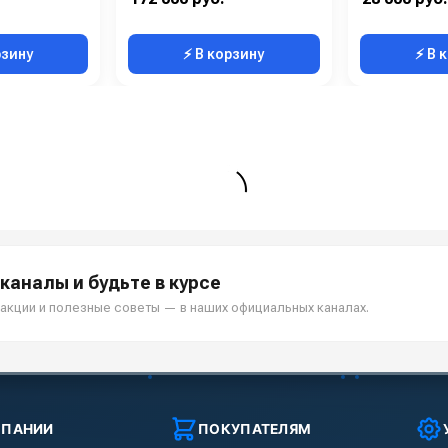
Мощность (Вт):
130
рзину
⚡ В корзину
⚡ В 
каналы и будьте в курсе
акции и полезные советы — в наших официальных каналах.
МПАНИИ
ПОКУПАТЕЛЯМ