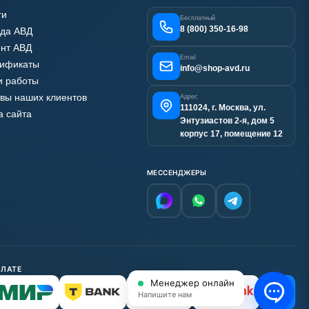
ги
Бесплатный
8 (800) 350-16-98
да АВД
нт АВД
Email
тификаты
info@shop-avd.ru
 работы
вы наших клиентов
Адрес
111024, г. Москва, ул.
а сайта
Энтузиастов 2-я, дом 5
корпус 17, помещение 12
МЕССЕНДЖЕРЫ
ПЛАТЕ
Менеджер онлайн
С НДС
Напишите нам