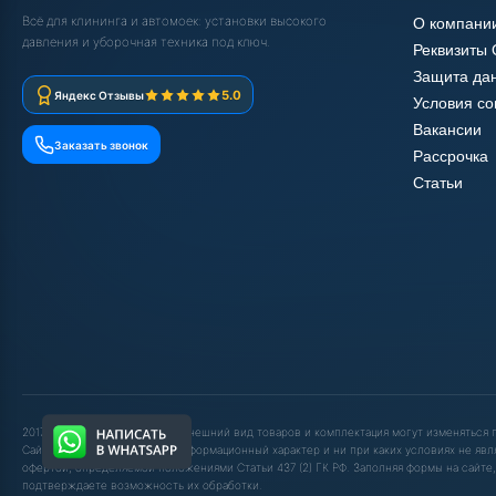
Всё для клининга и автомоек: установки высокого
О компани
давления и уборочная техника под ключ.
Реквизиты
Защита да
5.0
Яндекс Отзывы
Условия с
Вакансии
Заказать звонок
Рассрочка
Статьи
2017-2025 © ООО "ШОП АВД". Внешний вид товаров и комплектация могут изменяться
Сайт носит исключительно информационный характер и ни при каких условиях не явл
офертой, определяемой положениями Статьи 437 (2) ГК РФ. Заполняя формы на сайте,
подтверждаете возможность их обработки.