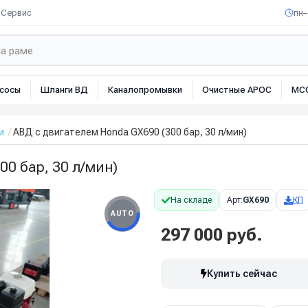
Сервис
пн–
сосы
Шланги ВД
Каналопромывки
Очистные АРОС
МС
и
АВД с двигателем Honda GX690 (300 бар, 30 л/мин)
0 бар, 30 л/мин)
На складе
Арт:
GX690
КП
AUTO
297 000 руб.
Купить сейчас