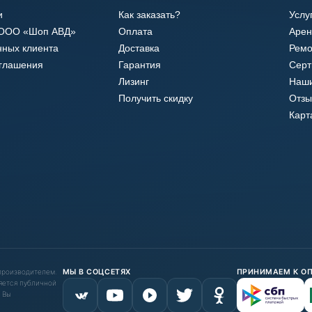
и
Как заказать?
Услу
 ООО «Шоп АВД»
Оплата
Арен
нных клиента
Доставка
Ремо
оглашения
Гарантия
Сер
Лизинг
Наши
Получить скидку
Отзы
Карт
 производителем.
МЫ В СОЦСЕТЯХ
ПРИНИМАЕМ К О
яется публичной
 Вы