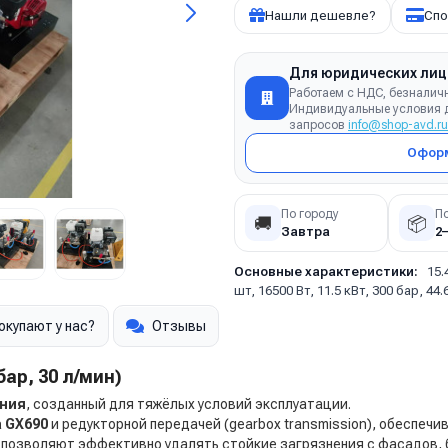
Нашли дешевле?
Спо
Для юридических лиц
Работаем с НДС, безналич
Индивидуальные условия д
запросов
info@shop-avd.ru
Оформ
По городу
П
🚚
📦
Завтра
2
Основные характеристики:
15.
шт, 16500 Вт, 11.5 кВт, 300 бар, 44.
окупают у нас?
Отзывы
ар, 30 л/мин)
ения
, созданный для тяжёлых условий эксплуатации.
 GX690
и редукторной передачей (gearbox transmission), обеспеч
 позволяют эффективно удалять стойкие загрязнения с фасадов, 