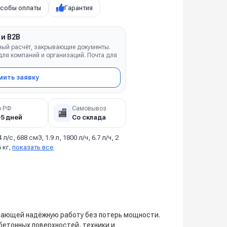
собы оплаты
Гарантия
 и B2B
ный расчёт, закрывающие документы.
ля компаний и организаций. Почта для
ить заявку
о РФ
Самовывоз
🏬
–5 дней
Со склада
4 л/с, 688 см3, 1.9 л, 1800 л/ч, 6.7 л/ч, 2
6 кг,
показать все
ивающей надёжную работу без потерь мощности.
бетонных поверхностей, техники и