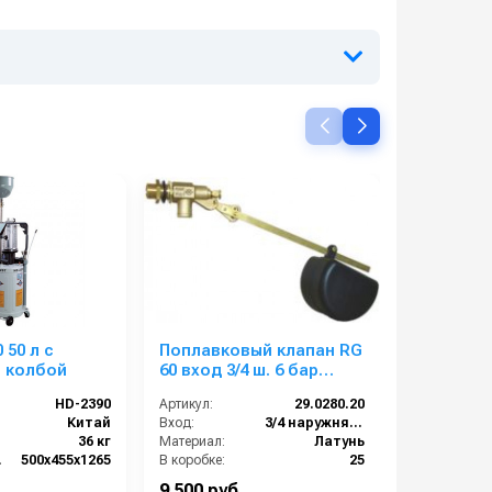
 50 л с
Поплавковый клапан RG
Portotec
и колбой
60 вход 3/4 ш. 6 бар
70 BT 70
латунь
HD-2390
Артикул:
29.0280.20
Артикул:
Китай
Вход:
3/4 наружняя резьба
36 кг
Материал:
Латунь
В):
500х455х1265
В коробке:
25
12 месяцев
Вес, кг:
0.443
Тип машины
9 500 руб.
793 000 р