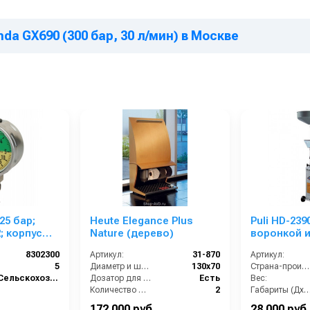
da GX690 (300 бар, 30 л/мин) в Москве
25 бар;
Heute Elegance Plus
Puli HD-2390
; корпус
Nature (дерево)
воронкой 
а)
8302300
Артикул:
31-870
Артикул:
5
Диаметр и ширина щёток (мм):
130х70
Страна-производитель:
Сельскохозяйственный сегмент
Дозатор для крема:
Есть
Вес:
Количество щёток полировки (шт):
2
Габариты (ДхШх
Количество щёток предварительной очистки (шт):
1
Гарантия:
172 000 руб.
28 000 руб.