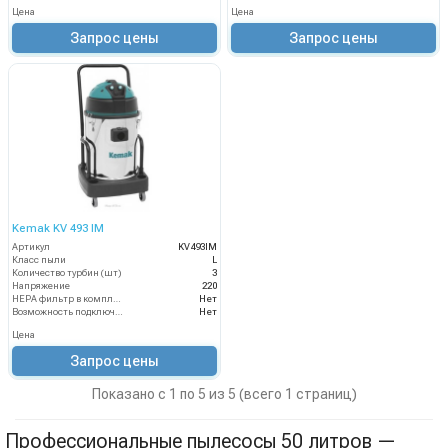
Цена
Цена
Запрос цены
Запрос цены
Kemak KV 493 IM
Артикул
KV493IM
Класс пыли
L
Количество турбин (шт)
3
Напряжение
220
HEPA фильтр в комплекте
Нет
Возможность подключения электрощетки
Нет
Цена
Запрос цены
Показано с 1 по 5 из 5 (всего 1 страниц)
Профессиональные пылесосы 50 литров —