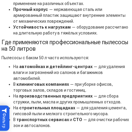
применение на различных объектах.
Прочный корпус
— нержавеющая сталь или
армированный пластик защищают внутренние элементы
от механических повреждений.
Устойчивость к нагрузкам
— оборудование рассчитано
на длительную работу в тяжёлых условиях.
Где применяются профессиональные пылесосы
на 50 литров
Пылесосы с баком 50 л часто используются:
На
автомойках и детейлинг-центрах
— для удаления
влаги и загрязнений из салонов и багажников
автомобилей.
В
клининговых компаниях
— при уборке офисов,
торговых залов, складов и гостиниц.
На
производственных предприятиях
— для сбора
стружки, пыли, масла и других промышленных отходов.
На
строительных площадках
— для удаления цемента,
гипсовой пыли и мелкого строительного мусора.
Фильтр
В
транспортных сервисах
и
СТО
— для очистки рабочих
зон и автосалонов.