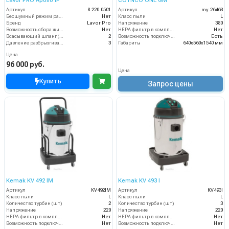
Lavor PRO Apollo IF
COYNCO ONE GM
Артикул
8.220.0501
Артикул
my.26463
Бесшумный режим работы
Нет
Класс пыли
L
Бренд
Lavor Pro
Напряжение
380
Возможность сбора жидкой грязи
Нет
HEPA фильтр в комплекте
Нет
Всасывающий шланг (м)
2
Возможность подключения электрощетки
Есть
Давление разбрызгивания (бар)
3
Габариты
640х560х1540 мм
Цена
96 000 руб.
Цена
Купить
Запрос цены
Kemak KV 492 IM
Kemak KV 493 I
Артикул
KV492IM
Артикул
KV493I
Класс пыли
L
Класс пыли
L
Количество турбин (шт)
2
Количество турбин (шт)
3
Напряжение
220
Напряжение
220
HEPA фильтр в комплекте
Нет
HEPA фильтр в комплекте
Нет
Возможность подключения электрощетки
Нет
Возможность подключения электрощетки
Нет