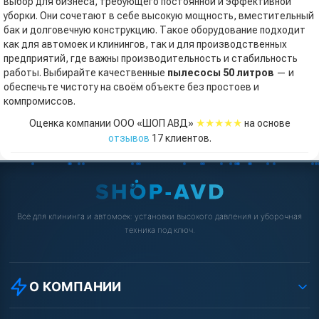
выбор для бизнеса, требующего постоянной и эффективной
уборки. Они сочетают в себе высокую мощность, вместительный
бак и долговечную конструкцию. Такое оборудование подходит
как для автомоек и клинингов, так и для производственных
предприятий, где важны производительность и стабильность
работы. Выбирайте качественные
пылесосы 50 литров
— и
обеспечьте чистоту на своём объекте без простоев и
компромиссов.
★★★★★
Оценка компании ООО «ШОП АВД»
на основе
отзывов
17
клиентов.
Всё для клининга и автомоек: установки высокого давления и уборочная
техника под ключ.
О КОМПАНИИ
О компании