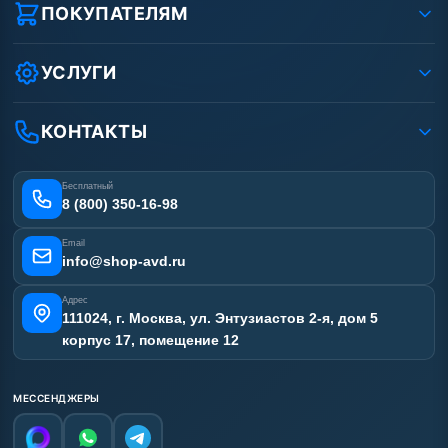
Реквизиты ООО «Шоп АВД»
ПОКУПАТЕЛЯМ
Защита данных клиента
Как заказать?
Условия соглашения
Оплата
УСЛУГИ
Вакансии
Доставка
Услуги
Рассрочка
Гарантия
Аренда АВД
КОНТАКТЫ
Статьи
Лизинг
Ремонт АВД
Получить скидку
Сертификаты
Бесплатный
Наши работы
8 (800) 350-16-98
Отзывы наших клиентов
Email
Карта сайта
info@shop-avd.ru
Адрес
111024, г. Москва, ул. Энтузиастов 2-я, дом 5
корпус 17, помещение 12
МЕССЕНДЖЕРЫ