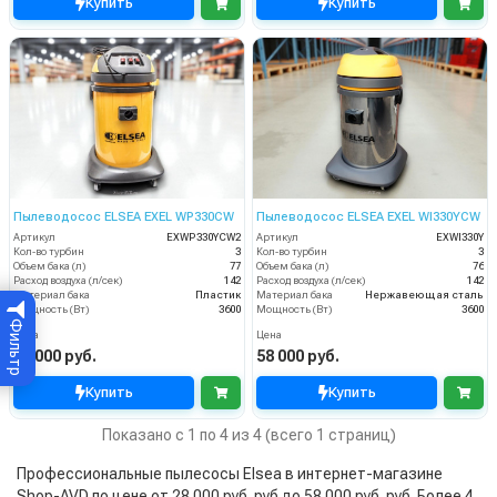
Купить
Купить
Пылеводосос ELSEA EXEL WP330CW
Пылеводосос ELSEA EXEL WI330YCW
Артикул
EXWP330YCW2
Артикул
EXWI330Y
Кол-во турбин
3
Кол-во турбин
3
Объем бака (л)
77
Объем бака (л)
76
Расход воздуха (л/сек)
142
Расход воздуха (л/сек)
142
Материал бака
Пластик
Материал бака
Нержавеющая сталь
Мощность (Вт)
3600
Мощность (Вт)
3600
Фильтр
Цена
Цена
55 000 руб.
58 000 руб.
Купить
Купить
Показано с 1 по 4 из 4 (всего 1 страниц)
Профессиональные пылесосы Elsea в интернет-магазине
Shop-AVD по цене от 28 000 руб. руб до 58 000 руб. руб. Более 4