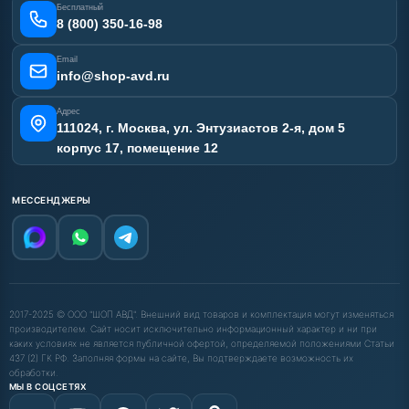
Бесплатный
Наши работы
8 (800) 350-16-98
Отзывы наших клиентов
Email
Карта сайта
info@shop-avd.ru
Адрес
111024, г. Москва, ул. Энтузиастов 2-я, дом 5
корпус 17, помещение 12
МЕССЕНДЖЕРЫ
2017-2025 © ООО "ШОП АВД". Внешний вид товаров и комплектация могут изменяться
производителем. Сайт носит исключительно информационный характер и ни при
каких условиях не является публичной офертой, определяемой положениями Статьи
437 (2) ГК РФ. Заполняя формы на сайте, Вы подтверждаете возможность их
обработки.
МЫ В СОЦСЕТЯХ