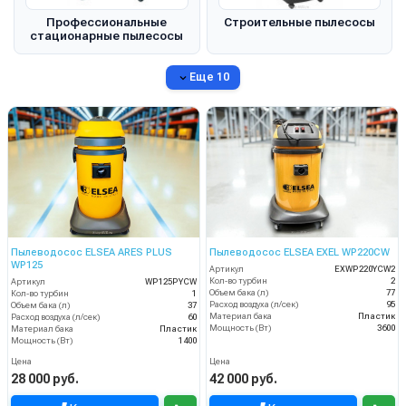
Профессиональные
Строительные пылесосы
стационарные пылесосы
Еще 10
Пылеводосос ELSEA ARES PLUS
Пылеводосос ELSEA EXEL WP220CW
WP125
Артикул
EXWP220YCW2
Кол-во турбин
2
Артикул
WP125PYCW
Объем бака (л)
77
Кол-во турбин
1
Расход воздуха (л/сек)
95
Объем бака (л)
37
Материал бака
Пластик
Расход воздуха (л/сек)
60
Мощность (Вт)
3600
Материал бака
Пластик
Мощность (Вт)
1400
Цена
Цена
28 000 руб.
42 000 руб.