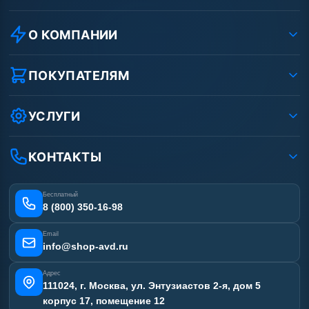
О КОМПАНИИ
О компании
Реквизиты ООО «Шоп АВД»
ПОКУПАТЕЛЯМ
Защита данных клиента
Как заказать?
Условия соглашения
Оплата
УСЛУГИ
Вакансии
Доставка
Услуги
Рассрочка
Гарантия
Аренда АВД
КОНТАКТЫ
Статьи
Лизинг
Ремонт АВД
Получить скидку
Сертификаты
Бесплатный
Наши работы
8 (800) 350-16-98
Отзывы наших клиентов
Email
Карта сайта
info@shop-avd.ru
Адрес
111024, г. Москва, ул. Энтузиастов 2-я, дом 5
корпус 17, помещение 12