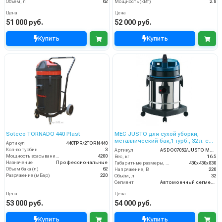
Объём, л
62
Мощность (кВт)
2.8
Цена
Цена
51 000 руб.
52 000 руб.
Купить
Купить
Soteco TORNADO 440 Plast
MEC JUSTO для сухой уборки,
металлический бак,1 турб., 32 л. с
Артикул
440TPR/2TORN440
розеткой инструмента
Кол-во турбин
3
Артикул
ASDO07052/JUSTO MEC 504
Мощность всасывания, Вт
4200
Вес, кг
16.5
Назначение
Профессиональные
Габаритные размеры, мм
430х430х830
Объем бака (л)
62
Напряжение, В
220
Разряжение (мБар)
220
Объём, л
32
Сегмент
Автомоечный сегмент
Цена
Цена
53 000 руб.
54 000 руб.
Купить
Купить