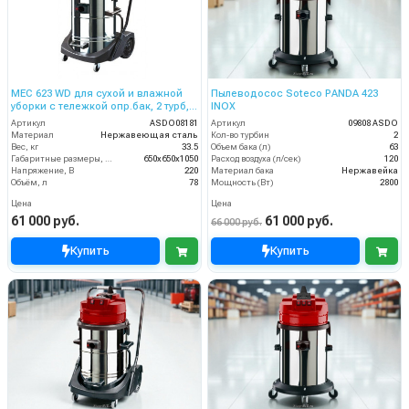
MEC 623 WD для сухой и влажной
Пылеводосос Soteco PANDA 423
уборки с тележкой опр.бак, 2 турб,
INOX
2600 Вт, 78 л. полн.компл.
Артикул
ASDO08181
Артикул
09808 ASDO
Материал
Нержавеющая сталь
Кол-во турбин
2
Вес, кг
33.5
Объем бака (л)
63
Габаритные размеры, мм
650х650х1050
Расход воздуха (л/сек)
120
Напряжение, В
220
Материал бака
Нержавейка
Объём, л
78
Мощность (Вт)
2800
Цена
Цена
61 000 руб.
61 000 руб.
66 000 руб.
Купить
Купить