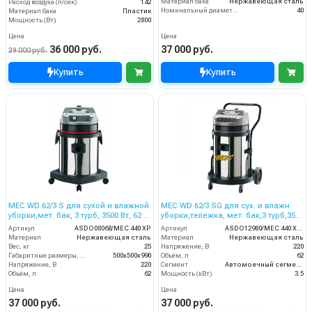
Материал бака
Нержавеющая сталь
Расход воздуха (л/сек)
142
Номинальный диаметр принадлежностей (мм)
40
Материал бака
Пластик
Мощность (Вт)
2800
Цена
Цена
36 000 руб.
37 000 руб.
39 000 руб.
Купить
Купить
MEC WD 62/3 S для сухой и влажной
MEC WD 62/3 SG для сух. и влажн.
уборки,мет. бак, 3 турб, 3500 Вт, 62 л.
уборки,тележка, мет. бак,3 турб,3500
гараж. компл.
Вт,62 л. гараж. компл.
Артикул
ASDO08068/MEC 440 XP
Артикул
ASDO12980/MEC 440 XP GA
Материал
Нержавеющая сталь
Материал
Нержавеющая сталь
Вес, кг
25
Напряжение, В
220
Габаритные размеры, мм
500х500х990
Объём, л
62
Напряжение, В
220
Сегмент
Автомоечный сегмент
Объём, л
62
Мощность (кВт)
3.5
Цена
Цена
37 000 руб.
37 000 руб.