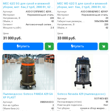
MEC 62/2 SG для сухой и влажной
MEC WD 62/2 S для сухой и влажной
уборки, мет. бак,2 турб, 2800 Вт, 62 л.
уборки, мет. бак, 2 турб, 2800 Вт, 62
гараж.компл.
л.полн. компл.
Артикул
ASDO12978/MEC 429 XP GA
Артикул
ASDO08042/MEC 429 XP
Материал
Нержавеющая сталь
Материал
Нержавеющая сталь
Напряжение, В
220
Вес, кг
23
Объём, л
62
Габаритные размеры, мм
500х500х990
Сегмент
Автомоечный сегмент
Напряжение, В
220
Мощность (кВт)
2.8
Объём, л
62
Цена
Цена
31 000 руб.
33 000 руб.
Купить
Купить
Пылеводосос Soteco PANDA 429 GA
Soteco Nevada 429 (пылеводосос)
XP PLAST
Артикул
SOT-NEV429
Расход воздуха (л/сек)
95
Артикул
09639 ASDO
Розетка для подключения инструмента
Нет
Кол-во турбин
2
Тип уборки
сухая и сбор жидкостей
Объем бака (л)
62