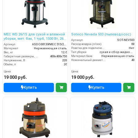
MEC WD 26/1S для сухой и влажной
Soteco Nevada 503 (пылеводосос)
уборки, мет. бак, 1 турб, 1500 Вт, 26
Артикул
SOT-NEV503
л.полн. компл.
Расход воздуха (л/сек)
60
Артикул
ASDO08139/MEC 515/26 XP
Розетка для подключения инструмента
Нет
Материал
Нержавеющая сталь
Тип уборки
сухая и сбор жидкостей
Вес, кг
12.6
Материал бака
Нержавеющая сталь
Габаритные размеры, мм
400x400x750
Номинальный диаметр принадлежностей (мм)
40
Напряжение, В
220
Объём, л
26
Цена
Цена
19 000 руб.
19 000 руб.
Купить
Купить