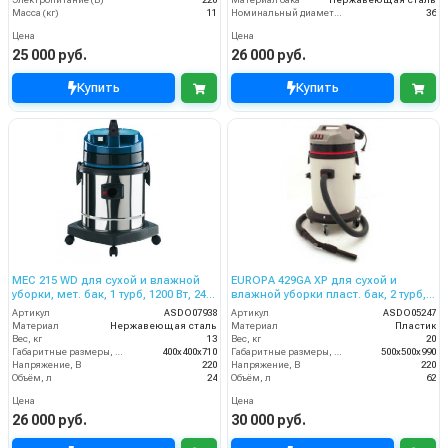
Электропитание (В)
220
Материал бака
Нержавеющая сталь
Масса (кг)
11
Номинальный диаметр принадлежностей (мм)
36
Цена
Цена
25 000 руб.
26 000 руб.
Купить
Купить
MEC 215 WD для сухой и влажной
EUROPA 429GA XP для сухой и
уборки, мет. бак, 1 турб, 1200 Вт, 24
влажной уборки пласт. бак, 2 турб,
л. полн. компл.
2800 Вт, 62 л.
Артикул
ASDO07938
Артикул
ASDO05247
Материал
Нержавеющая сталь
Материал
Пластик
Вес, кг
13
Вес, кг
20
Габаритные размеры, мм
400х400х710
Габаритные размеры, мм
500х500х990
Напряжение, В
220
Напряжение, В
220
Объём, л
24
Объём, л
62
Цена
Цена
26 000 руб.
30 000 руб.