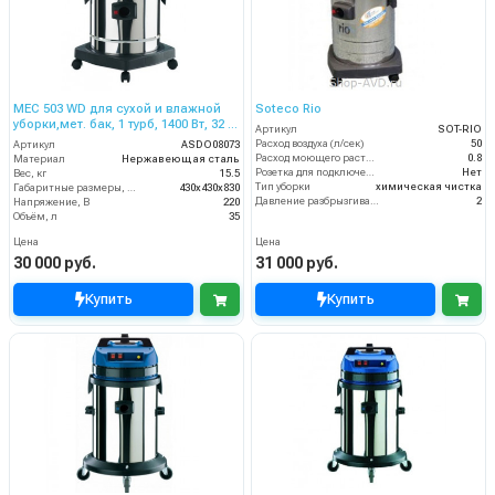
MEC 503 WD для сухой и влажной
Soteco Rio
уборки,мет. бак, 1 турб, 1400 Вт, 32 л.
Артикул
SOT-RIO
полн. компл.
Расход воздуха (л/сек)
50
Артикул
ASDO08073
Расход моющего раствора (л/мин)
0.8
Материал
Нержавеющая сталь
Розетка для подключения инструмента
Нет
Вес, кг
15.5
Тип уборки
химическая чистка
Габаритные размеры, мм
430х430х830
Давление разбрызгивания моющего раствора (бар)
2
Напряжение, В
220
Объём, л
35
Цена
Цена
30 000 руб.
31 000 руб.
Купить
Купить