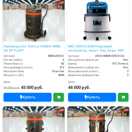
Пылеводосос Soteco PANDA 440M
MEC IDROCLEAN Ковровый
GA XP PLAST
экстрактор, пласт. бак, водн. НЕРА-
фильтр, 1 турб, 27 л, бак для химии
Артикул
09674 ASDO
Артикул
ASDO06091/IDROCLEAN G6AZ
6,2 л.
Кол-во турбин
3
Бесшумный режим работы
Нет
Объем бака (л)
62
Бренд
IPC Soteco
Расход воздуха (л/сек)
213
Возможность сбора жидкой грязи
Нет
Материал бака
Пластик
Всасывающий шланг (м)
2
Мощность (Вт)
4200
Давление разбрызгивания (бар)
2
Цена
Цена
45 000 руб.
46 000 руб.
49 000 руб.
Купить
Купить