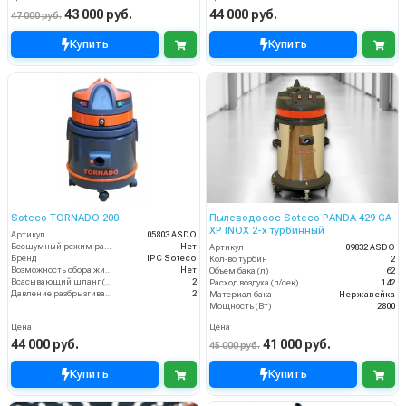
43 000 руб.
44 000 руб.
47 000 руб.
Купить
Купить
Soteco TORNADO 200
Пылеводосос Soteco PANDA 429 GA
XP INOX 2-х турбинный
Артикул
05803 ASDO
Бесшумный режим работы
Нет
Артикул
09832 ASDO
Бренд
IPC Soteco
Кол-во турбин
2
Возможность сбора жидкой грязи
Нет
Объем бака (л)
62
Всасывающий шланг (м)
2
Расход воздуха (л/сек)
142
Давление разбрызгивания (бар)
2
Материал бака
Нержавейка
Мощность (Вт)
2800
Цена
Цена
44 000 руб.
41 000 руб.
45 000 руб.
Купить
Купить