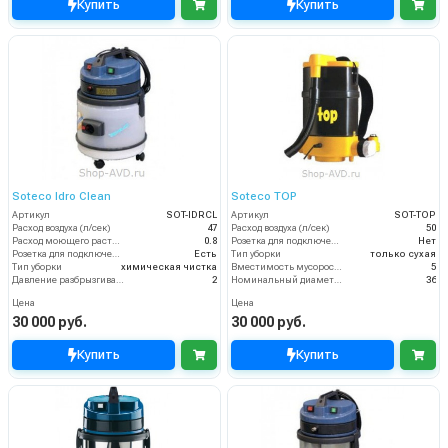
Купить
Купить
Soteco Idro Clean
Soteco TOP
Артикул
SOT-IDRCL
Артикул
SOT-TOP
Расход воздуха (л/сек)
47
Расход воздуха (л/сек)
50
Расход моющего раствора (л/мин)
0.8
Розетка для подключения инструмента
Нет
Розетка для подключения инструмента
Есть
Тип уборки
только сухая
Тип уборки
химическая чистка
Вместимость мусоросборника (л)
5
Давление разбрызгивания моющего раствора (бар)
2
Номинальный диаметр принадлежностей (мм)
36
Цена
Цена
30 000 руб.
30 000 руб.
Купить
Купить