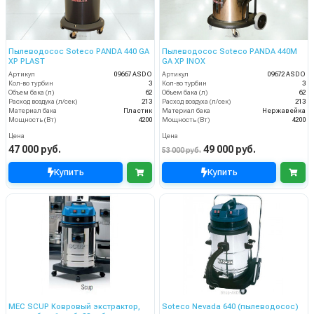
Пылеводосос Soteco PANDA 440 GA
Пылеводосос Soteco PANDA 440M
XP PLAST
GA XP INOX
Артикул
09667 ASDO
Артикул
09672 ASDO
Кол-во турбин
3
Кол-во турбин
3
Объем бака (л)
62
Объем бака (л)
62
Расход воздуха (л/сек)
213
Расход воздуха (л/сек)
213
Материал бака
Пластик
Материал бака
Нержавейка
Мощность (Вт)
4200
Мощность (Вт)
4200
Цена
Цена
47 000 руб.
49 000 руб.
53 000 руб.
Купить
Купить
MEC SCUP Ковровый экстрактор,
Soteco Nevada 640 (пылеводосос)