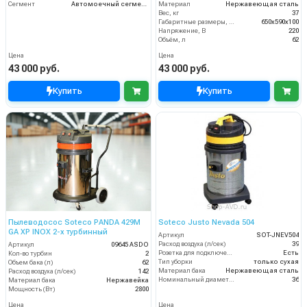
Сегмент
Автомоечный сегмент
Материал
Нержавеющая сталь
Вес, кг
37
Габаритные размеры, мм
650х590х100
Напряжение, В
220
Объём, л
62
Цена
Цена
43 000 руб.
43 000 руб.
Купить
Купить
Пылеводосос Soteco PANDA 429M
Soteco Justo Nevada 504
GA XP INOX 2-х турбинный
Артикул
SOT-JNEV504
Расход воздуха (л/сек)
39
Артикул
09645 ASDO
Розетка для подключения инструмента
Есть
Кол-во турбин
2
Тип уборки
только сухая
Объем бака (л)
62
Материал бака
Нержавеющая сталь
Расход воздуха (л/сек)
142
Номинальный диаметр принадлежностей (мм)
36
Материал бака
Нержавейка
Мощность (Вт)
2800
Цена
Цена