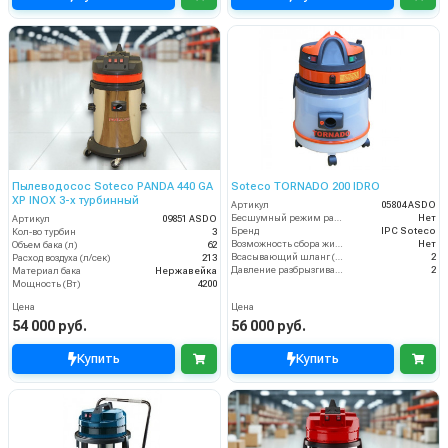
Пылеводосос Soteco PANDA 440 GA
Soteco TORNADO 200 IDRO
XP INOX 3-х турбинный
Артикул
05804 ASDO
Бесшумный режим работы
Нет
Артикул
09851 ASDO
Бренд
IPC Soteco
Кол-во турбин
3
Возможность сбора жидкой грязи
Нет
Объем бака (л)
62
Всасывающий шланг (м)
2
Расход воздуха (л/сек)
213
Давление разбрызгивания (бар)
2
Материал бака
Нержавейка
Мощность (Вт)
4200
Цена
Цена
54 000 руб.
56 000 руб.
Купить
Купить