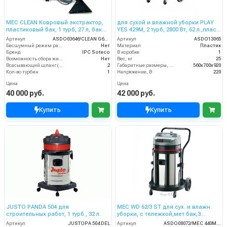
MEC CLEAN Ковровый экстрактор,
для сухой и влажной уборки PLAY
пластиковый бак, 1 турб, 27 л, бак
YES 429M, 2 турб, 2800 Вт, 62 л.,пласт.
для химии 6,2 л.
со сливным шлангом
Артикул
ASDO03646/CLEAN G6AZ
Артикул
ASDO13065
Бесшумный режим работы
Нет
Материал
Пластик
Бренд
IPC Soteco
В коробке
1
Возможность сбора жидкой грязи
Нет
Вес, кг
25
Всасывающий шланг (м)
2
Габаритные размеры, мм
560x700x920
Кол-во турбин
1
Напряжение, В
220
Цена
Цена
40 000 руб.
42 000 руб.
Купить
Купить
JUSTO PANDA 504 для
MEC WD 62/3 ST для сух. и влажн.
строительных работ, 1 турб., 32 л.
уборки, с тележкой,мет.бак,3
турб,3500Вт,62 л. полн. компл.
Артикул
JUSTOPA 504 DEL
Артикул
ASDO08072/MEC 440M XP