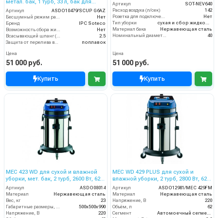
метал. бак, 1 турб, 33 л, бак для
Артикул
SOT-NEV640
химии 11 л.
Расход воздуха (л/сек)
142
Артикул
ASDO10479/SСUP G6AZ
Розетка для подключения инструмента
Нет
Бесшумный режим работы
Нет
Тип уборки
сухая и сбор жидкостей
Бренд
IPC Soteco
Материал бака
Нержавеющая сталь
Возможность сбора жидкой грязи
Нет
Номинальный диаметр принадлежностей (мм)
40
Всасывающий шланг (м)
2.5
Защита от перелива воды
поплавок
Цена
Цена
51 000 руб.
51 000 руб.
Купить
Купить
MEC 423 WD для сухой и влажной
MEC WD 429 PLUS для сухой и
уборки, мет. бак, 2 турб, 2600 Вт, 62
влажной уборки, 2 турб, 2800 Вт, 62
л. полн. компл.
л. Floymix полн. компл.
Артикул
ASDO08014
Артикул
ASDO12981/MEC 429FM
Материал
Нержавеющая сталь
Материал
Нержавеющая сталь
Вес, кг
23
Напряжение, В
220
Габаритные размеры, мм
500х500х990
Объём, л
62
Напряжение, В
220
Сегмент
Автомоечный сегмент