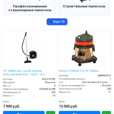
Профессиональные
Строительные пылесосы
стационарные пылесосы
Еще 10
YP 1400/6 для сухой уборки,
Soteco PANDA 215 XP SMALL
пластиковый бак,1 турб., 10 л.
Артикул
09609ASDO
Потребляемая мощность (кВт)
1
Артикул
ASDO12702
Тип
Для влажной и сухой уборки
Материал
Пластик
Страна-производитель
Италия
Вес, кг
8
Электропитание (В)
220
Габаритные размеры, мм
370х350,5х390
Масса (кг)
11
Напряжение, В
220
Объём, л
10
Цена
Цена
7 900 руб.
15 000 руб.