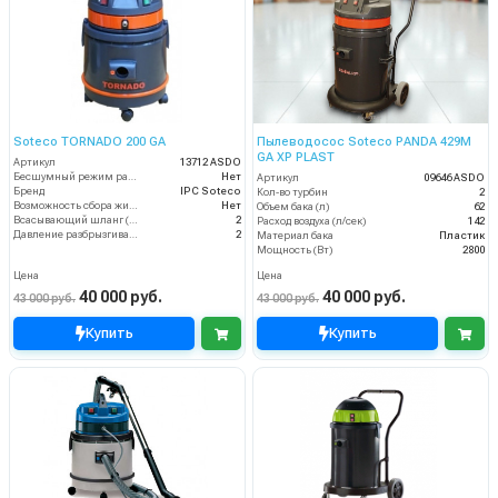
Soteco TORNADO 200 GA
Пылеводосос Soteco PANDA 429M
GA XP PLAST
Артикул
13712 ASDO
Бесшумный режим работы
Нет
Артикул
09646 ASDO
Бренд
IPC Soteco
Кол-во турбин
2
Возможность сбора жидкой грязи
Нет
Объем бака (л)
62
Всасывающий шланг (м)
2
Расход воздуха (л/сек)
142
Давление разбрызгивания (бар)
2
Материал бака
Пластик
Мощность (Вт)
2800
Цена
Цена
40 000 руб.
40 000 руб.
43 000 руб.
43 000 руб.
Купить
Купить