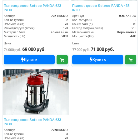
Пылеводосос Soteco PANDA 623
Пылеводосос Soteco PANDA 433
INOX
INOX
Артикул
09918 ASDO
Артикул
09837 ASDO
Кол-во турбин
2
Кол-во турбин
3
Объем бака (л)
78
Объем бака (л)
63
Расход воздуха (л/сек)
120
Расход воздуха (л/сек)
213
Материал бака
Нержавейка
Материал бака
Нержавейка
Мощность (Вт)
2800
Мощность (Вт)
4200
Цена
Цена
69 000 руб.
71 000 руб.
74 000 руб.
77 000 руб.
Купить
Купить
Пылеводосос Soteco PANDA 633
INOX
Артикул
09948 ASDO
Кол-во турбин
3
Объем бака (л)
78