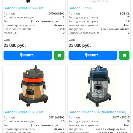
Soteco PANDA 515/26 XP
Soteco Clean
Артикул
09706ASDO
Артикул
SOT-CL
Потребляемая мощность (кВт)
1
Расход воздуха (л/сек)
47
Тип
Для влажной и сухой уборки
Расход моющего раствора (л/мин)
0.8
Страна-производитель
Италия
Розетка для подключения инструмента
Нет
Электропитание (В)
220
Тип уборки
химическая чистка
Масса (кг)
12
Давление разбрызгивания моющего раствора (бар)
2
Цена
Цена
23 000 руб.
23 000 руб.
Купить
Купить
Soteco PANDA 515/33 XP
Soteco Nevada 215 (пылеводосос)
Артикул
09711ASDO
Артикул
SOT-NEV215
Потребляемая мощность (кВт)
1.5
Расход воздуха (л/сек)
50
Тип
Для влажной и сухой уборки
Розетка для подключения инструмента
Нет
Страна-производитель
Италия
Тип уборки
сухая и сбор жидкостей