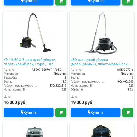
Купить
Купить
YP 1/6 ECO B для сухой уборки,
LEO для сухой уборки
пластиковый бак,1 турб., 10 л.
(малошумный), пластиковый бак, 1
турб, 10 л.
Артикул
ASDO15507/YP 1/6 ECO B
Артикул
ASDO07716
Материал
Пластик
Материал
Пластик
В коробке
1
Вес, кг
9
Вес, кг
3.7
Габаритные размеры, мм
400х400х500
Габаритные размеры, мм
330х320х310
Напряжение, В
220
Напряжение, В
220
Объём, л
10.6
Цена
Цена
16 000 руб.
19 000 руб.
Купить
Купить