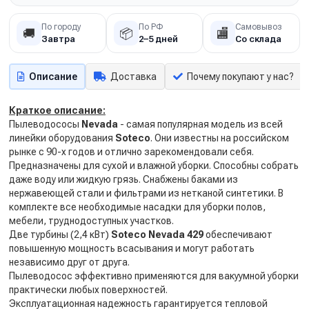
По городу
По РФ
Самовывоз
🚚
📦
🏬
Завтра
2–5 дней
Со склада
Описание
Доставка
Почему покупают у нас?
Краткое описание:
Пылеводососы
Nevada
- самая популярная модель из всей
линейки оборудования
Soteco
. Они известны на российском
рынке с 90-х годов и отлично зарекомендовали себя.
Предназначены для сухой и влажной уборки. Способны собрать
даже воду или жидкую грязь. Снабжены баками из
нержавеющей стали и фильтрами из нетканой синтетики. В
комплекте все необходимые насадки для уборки полов,
мебели, труднодоступных участков.
Две турбины (2,4 кВт)
Soteco Nevada 429
обеспечивают
повышенную мощность всасывания и могут работать
независимо друг от друга.
Пылеводосос эффективно применяются для вакуумной уборки
практически любых поверхностей.
Эксплуатационная надежность гарантируется тепловой