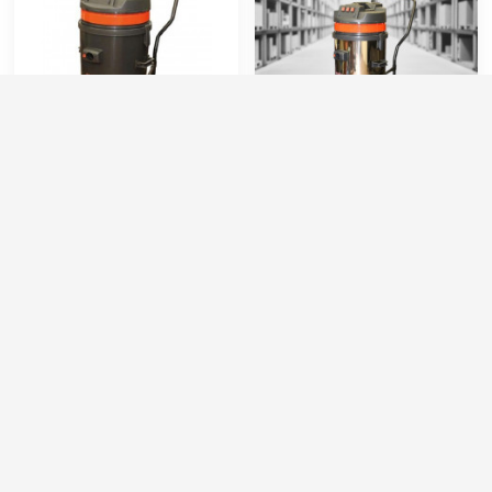
IPC SOTECO PANDA 429M
IPC Soteco PANDA 440M
GA XP Plast на тележке
GA XP INOX
(пылеводосос)
Артикул:
09646 ASDO
Артикул:
PA-440M-PANDA-GA-XP
Масса (кг):
22
Расход воздуха (л/сек):
213
Объем бака (л):
60
Номинальный диаметр принадлежностей (мм):
40
Потребляемая мощность (Вт):
2800
Объём бака (л):
62
Размеры (ДхШхВ):
500х500х870
Рабочая ширина основной насадки (мм):
Отсутствует
40 000 руб.
55 000 руб.
43 000 руб.
⚡ В корзину
⚡ В корзину