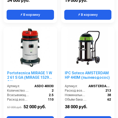
34 000 руб.
19 000 руб.
⚡ В корзину
⚡ В корзину
Portotecnica MIRAGE 1 W
IPC Soteco AMSTERDAM
2 61 S GA (MIRAGE 1529
HP 440M (пылеводосос)
GA)
Артикул:
ASDO 40030
Артикул:
AMSTERDAM440M
Количество турбин (шт):
2
Расход воздуха (л/сек):
213
Всасывающий шланг (м):
2.5
Номинальный диаметр принадлежностей (мм):
38
Расход воздуха (л/сек):
110
Объём бака (л):
62
Уровень шума (дБ):
76
Разрежение / сила всасывания (мбар):
235
52 000 руб.
38 000 руб.
57 000 руб.