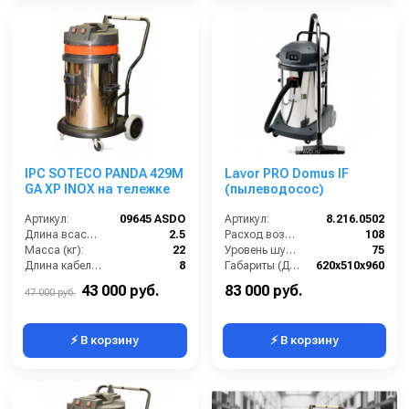
IPC SOTECO PANDA 429M
Lavor PRO Domus IF
GA XP INOX на тележке
(пылеводосос)
Артикул:
09645 ASDO
Артикул:
8.216.0502
Длина всасывающего шланга (м):
2.5
Расход воздуха (л/сек):
108
Масса (кг):
22
Уровень шума (дБ(А)):
75
Длина кабеля (м):
8
Габариты (ДхШхВ):
620х510х960
Емкость бака для мусора (л):
62
Номинальный диаметр принадлежностей (мм):
40
43 000 руб.
83 000 руб.
47 000 руб.
⚡ В корзину
⚡ В корзину