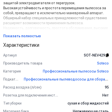
защитой электродвигателя от перегрузок.
Высокая устойчивость и простота перемещения пылесоса за
собой, превращают в исключительно маневренный аппарат.
Обширный набор специальных принадлежностей существенно
расширяет возможности применения пылесоса.
Надежность, долговечность, простота обслуживания, высокие
потребительские характеристики и цена, доступная всем, -
Показать полностью
отличительные качества оборудования
Soteco
.
Характеристики
Характерные преимущества:
- Износостойкая турбина обеспечивает мощное всасывание.
Артикул
SOT-NEV429
- Бак из нержавеющей стали дает повышенный уровень
звукоизоляции.
Производитель товара
Soteco
- Защитный кожух, обеспечивающий сохранность колес и бака.
Категория
Профессиональные пылесосы Soteco
- Прочное шасси с небольшими маневренными колесами,
разработанными для быстрого перемещения по поверхности.
Подкатегория
Профессиональные пылеводососы для сбора сухой и жидкой грязи Soteco
- Возможность установки дополнительного бумажного фильтр-
Расход воздуха (л/сек)
95
мешка (при использовании функции «сухая уборка»).
- В стандартной комплектации фильтр-корзина.
Розетка для подключения инструмента
Нет
- Полный набор различных аксессуаров.
Тип уборки
сухая и сбор жидкостей
Комплект поставки:
Материал бака
Нержавеющая сталь