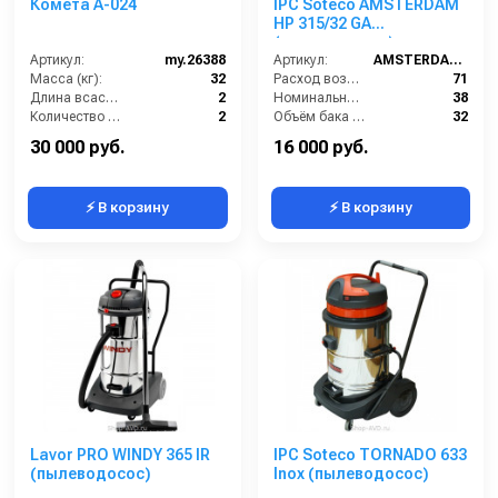
Комета A-024
IPC Soteco AMSTERDAM
HP 315/32 GA
(пылеводосос)
Артикул:
my.26388
Артикул:
AMSTERDAM315/32GA
Масса (кг):
32
Расход воздуха (л/сек):
71
Длина всасывающего шланга (м):
2
Номинальный диаметр принадлежностей (мм):
38
Количество турбин (шт):
2
Объём бака (л):
32
Емкость бака для мусора (л):
60
Разрежение / сила всасывания (мбар):
235
30 000 руб.
16 000 руб.
⚡ В корзину
⚡ В корзину
Lavor PRO WINDY 365 IR
IPC Soteco TORNADO 633
(пылеводосос)
Inox (пылеводосос)