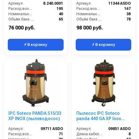
Артикул:
8.240.0001
Артикул:
11344 ASDO
Расход воздуха (л/сек):
195
Расход воздуха (л/сек):
167
Номинальный диаметр принадлежностей (мм):
40
Номинальный диаметр принадлежностей (мм):
38
Объём бака (л):
65
Объём бака (л):
78
Рабочая ширина основной насадки (мм):
400
Рабочая ширина основной насадки (мм):
400
76 000 руб.
98 000 руб.
⚡ В корзину
⚡ В корзину
IPC Soteco PANDA 515/33
Пылесос IPC Soteco
XP INOX (пылеводосос)
panda 440 GA XP Inox
(пылеводосос)
Артикул:
09711 ASDO
Артикул:
09851 ASDO
Расход воздуха (л/сек):
71
Длина кабеля (м):
8