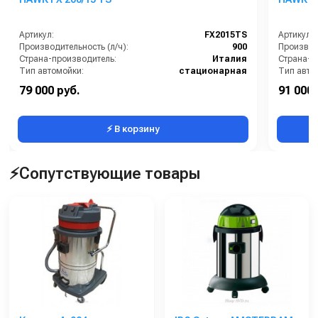
Артикул:
FX2015TS
Артикул:
Производительность (л/ч):
900
Производи
Страна-производитель:
Италия
Страна-п
Тип автомойки:
стационарная
Тип авто
Электропитание:
1~ 230 В. 50 Гц
Электроп
79 000 руб.
91 000 
Рабочее давление (бар):
200
Рабочее д
⚡ В корзину
⚡Сопутствующие товары