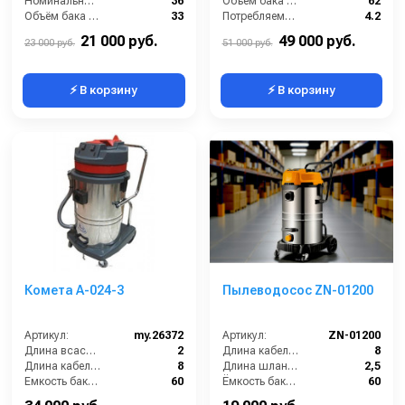
Номинальный диаметр принадлежностей (мм):
36
Объем бака (л):
62
Объём бака (л):
33
Потребляемая мощность (кВт):
4.2
Рабочая ширина основной насадки (мм):
250
Расход воздуха (л/сек):
213
21 000 руб.
49 000 руб.
23 000 руб.
51 000 руб.
⚡ В корзину
⚡ В корзину
Комета А-024-3
Пылеводосос ZN-01200
Артикул:
my.26372
Артикул:
ZN-01200
Длина всасывающего шланга (м):
2
Длина кабеля (м):
8
Длина кабеля (м):
8
Длина шланга (м):
2,5
Емкость бака для мусора (л):
60
Ёмкость бака (л):
60
Количество турбин (шт):
3
Мощность (Вт):
3600