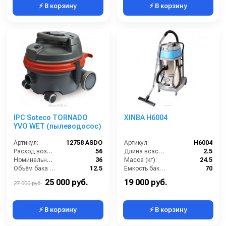
⚡ В корзину
⚡ В корзину
IPC Soteco TORNADO
XINBA H6004
YVO WET (пылеводосос)
Артикул:
12758 ASDO
Артикул:
H6004
Расход воздуха (л/сек):
56
Длина всасывающего шланга (м):
2.5
Номинальный диаметр принадлежностей (мм):
36
Масса (кг):
24.5
Объём бака (л):
12.5
Емкость бака для мусора (л):
70
Разрежение / сила всасывания (мбар):
223
Потребляемая мощность (кВт):
2
25 000 руб.
19 000 руб.
27 000 руб.
⚡ В корзину
⚡ В корзину