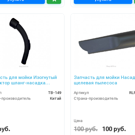
сть для мойки Изогнутый
Запчасть для мойки Наса
ктор шланг-насадка
щелевая пылесоса
сосов TB-111 и TB-112
л
TB-149
Артикул
RL
-производитель
Китай
Страна-производитель
Цена
руб.
100 руб.
100 руб.