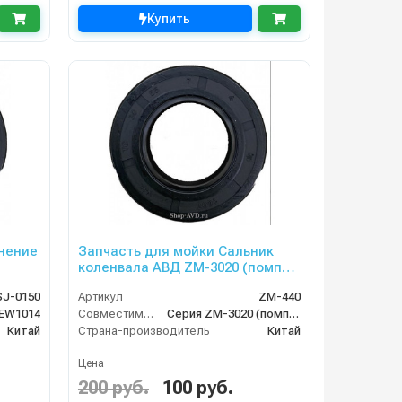
Купить
нение
Запчасть для мойки Сальник
коленвала АВД ZM-3020 (помпа
ZM-2015) ZM-440
SJ-0150
Артикул
ZM-440
EW1014
Совместимость
Серия ZM-3020 (помпа ZM-2015)
Китай
Страна-производитель
Китай
Цена
200 руб.
100 руб.