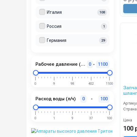
Италия
108
Россия
1
Германия
29
Рабочее давление (бар)
0
-
1100
0
9
98
402
1100
Запча
шланг
Расход воды (л/ч)
0
-
100
и TB-
Артику
Страна
0
1
9
37
100
Цена
100 