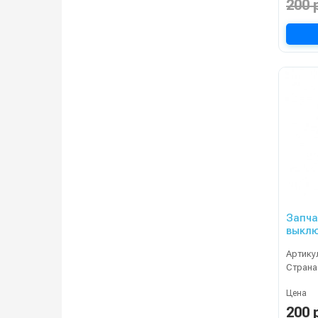
200 
Запча
выключател
01100
Артику
Страна
Цена
200 