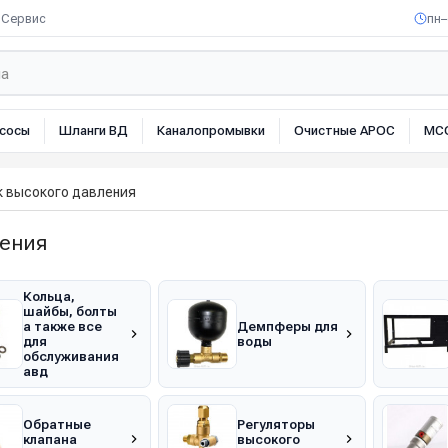
Сервис
пн–
сосы
Шланги ВД
Каналопромывки
Очистные АРОС
МС
к высокого давления
ления
Кольца,
шайбы, болты
а также все
Демпферы для
для
воды
обслуживания
авд
Обратные
Регуляторы
клапана
высокого