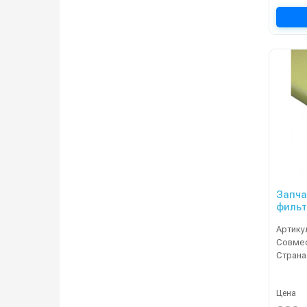
Запча
фильт
JH-99
Артику
Страна
Цена