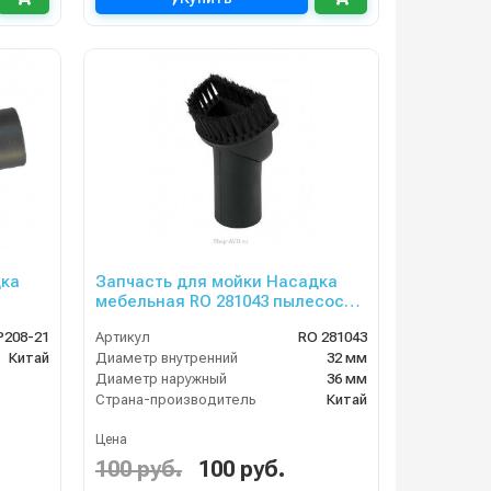
дка
Запчасть для мойки Насадка
мебельная RO 281043 пылесоса
TOR
P208-21
Артикул
RO 281043
Китай
Диаметр внутренний
32 мм
Диаметр наружный
36 мм
Страна-производитель
Китай
Цена
100 руб.
100 руб.