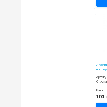
Запча
насадка 
ZN-02
Артику
Страна
Цена
100 