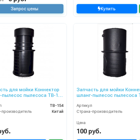
Запрос цены
Купить
сть для мойки Коннектор
Запчасть для мойки Конне
-пылесос пылесоса TB-111
шланг-пылесос пылесоса 
112
и TB-114
л
TB-154
Артикул
-производитель
Китай
Страна-производитель
Цена
руб.
100 руб.