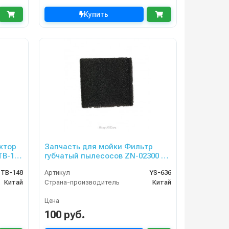
Купить
ктор
Запчасть для мойки Фильтр
TB-113
губчатый пылесосов ZN-02300 и
ZN-02400
TB-148
Артикул
YS-636
Китай
Страна-производитель
Китай
Цена
100 руб.