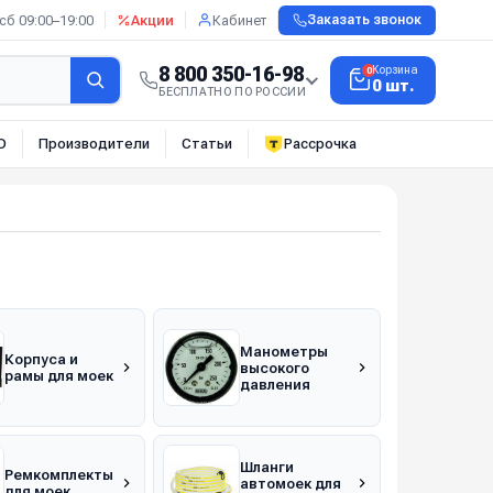
сб 09:00–19:00
Акции
Кабинет
Заказать звонок
8 800 350-16-98
Корзина
0
0 шт.
БЕСПЛАТНО ПО РОССИИ
О
Производители
Статьи
Рассрочка
Манометры
Корпуса и
высокого
рамы для моек
давления
Шланги
Ремкомплекты
автомоек для
для моек