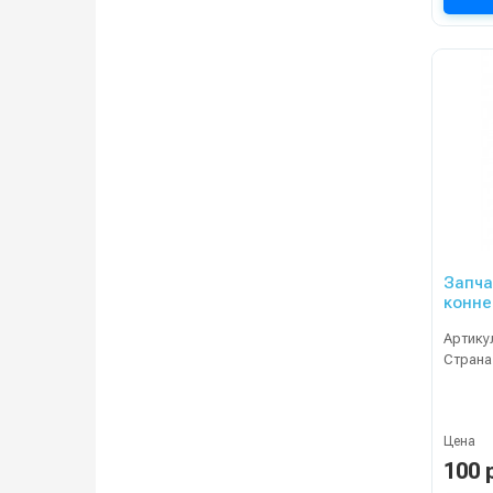
Запча
конне
пылен
Артику
Страна
Цена
100 