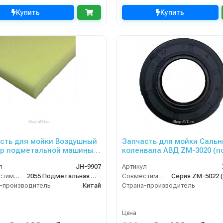
Купить
Купить
сть для мойки Воздушный
Запчасть для мойки Сальн
р подметальной машины
коленвала АВД ZM-3020 (п
07
ZM-2015) ZM-340
л
JH-9907
Артикул
Совместимость
2055 Подметальная машина TOR JH-960TF с системой фильтрации
Совместимость
-производитель
Китай
Страна-производитель
Цена