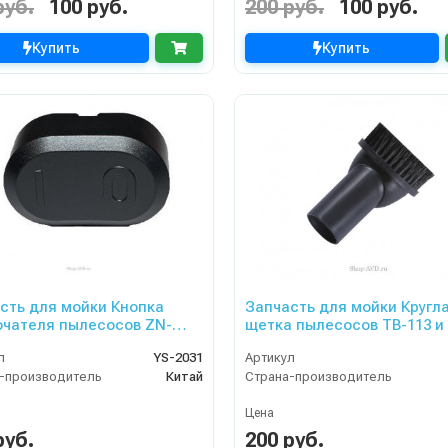
руб.
100 руб.
200 руб.
100 руб.
Купить
Купить
сть для мойки Кнопка
Запчасть для мойки Кругл
я пылесосов ZN-
щетка пылесосов TB-113 и
 и ZN-01200
114
л
YS-2031
Артикул
-производитель
Китай
Страна-производитель
Цена
руб.
200 руб.