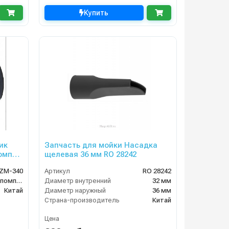
Купить
ик
Запчасть для мойки Насадка
омпа
щелевая 36 мм RO 28242
ZM-340
Артикул
RO 28242
Серия ZM-5022 (помпа HP-1821)
Диаметр внутренний
32 мм
Китай
Диаметр наружный
36 мм
Страна-производитель
Китай
Цена