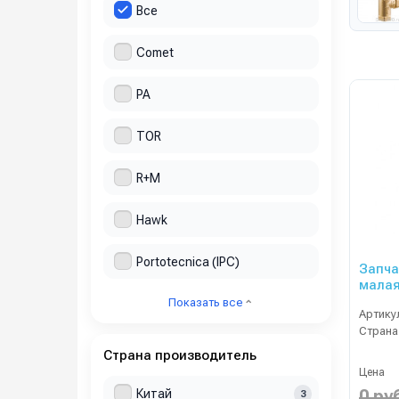
Все
Comet
PA
TOR
R+M
Hawk
Portotecnica (IPC)
Запча
мала
Показать все
Артику
Страна
Страна производитель
Цена
0 ру
Китай
3