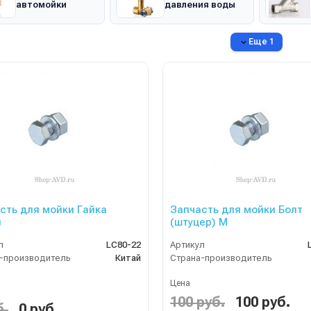
автомойки
давления воды
Еще 1
сть для мойки Гайка
Запчасть для мойки Болт
я
(штуцер) M
л
LC80-22
Артикул
-производитель
Китай
Страна-производитель
Цена
100 руб.
100 руб.
б.
0 руб.