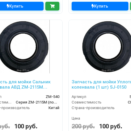
Купить
Купить
сть для мойки Сальник
Запчасть для мойки Уплот
вала АВД ZM-2115M
коленвала (1 шт) SJ-0150
(помпа ZM-2115M) ZM-540
л
ZM-540
Артикул
Совместимость
Серия ZM-2115M (помпа ZM-2115M).
Совместимость
C
-производитель
Китай
Страна-производитель
Цена
руб.
100 руб.
200 руб.
100 руб.