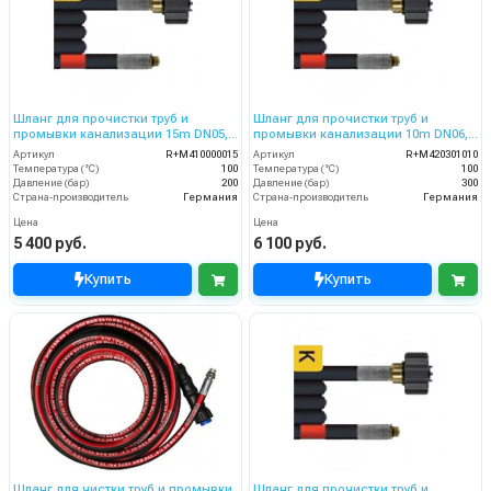
Шланг для прочистки труб и
Шланг для прочистки труб и
промывки канализации 15m DN05,
промывки канализации 10m DN06,
200bar
300bar
Артикул
R+M410000015
Артикул
R+M420301010
Температура (°C)
100
Температура (°C)
100
Давление (бар)
200
Давление (бар)
300
Страна-производитель
Германия
Страна-производитель
Германия
Цена
Цена
5 400 руб.
6 100 руб.
Купить
Купить
Шланг для чистки труб и промывки
Шланг для прочистки труб и