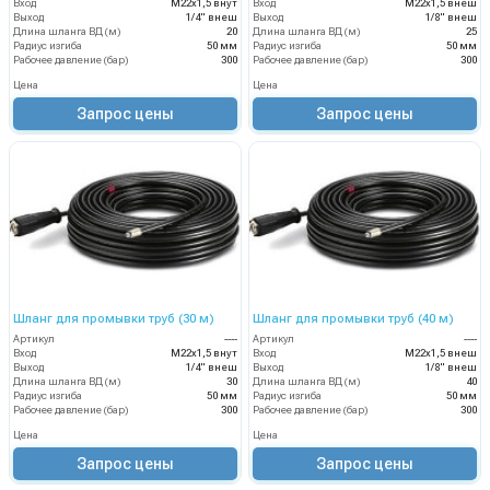
Вход
М22х1,5 внут
Вход
М22х1,5 внеш
Выход
1/4" внеш
Выход
1/8" внеш
Длина шланга ВД (м)
20
Длина шланга ВД (м)
25
Радиус изгиба
50 мм
Радиус изгиба
50 мм
Рабочее давление (бар)
300
Рабочее давление (бар)
300
Цена
Цена
Запрос цены
Запрос цены
Шланг для промывки труб (30 м)
Шланг для промывки труб (40 м)
Артикул
----
Артикул
----
Вход
М22х1,5 внут
Вход
М22х1,5 внеш
Выход
1/4" внеш
Выход
1/8" внеш
Длина шланга ВД (м)
30
Длина шланга ВД (м)
40
Радиус изгиба
50 мм
Радиус изгиба
50 мм
Рабочее давление (бар)
300
Рабочее давление (бар)
300
Цена
Цена
Запрос цены
Запрос цены