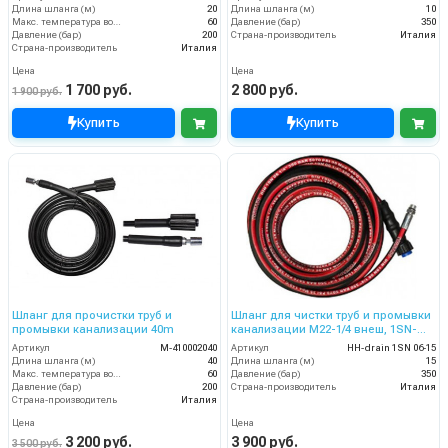
Длина шланга (м)
20
Длина шланга (м)
10
Макс. температура воды (°C)
60
Давление (бар)
350
Давление (бар)
200
Страна-производитель
Италия
Страна-производитель
Италия
Цена
Цена
1 700 руб.
2 800 руб.
1 900 руб.
Купить
Купить
Шланг для прочистки труб и
Шланг для чистки труб и промывки
промывки канализации 40m
канализации M22-1/4 внеш, 1SN-
06,15 м
Артикул
M-410002040
Артикул
HH-drain 1SN 06-15
Длина шланга (м)
40
Длина шланга (м)
15
Макс. температура воды (°C)
60
Давление (бар)
350
Давление (бар)
200
Страна-производитель
Италия
Страна-производитель
Италия
Цена
Цена
3 200 руб.
3 900 руб.
3 500 руб.