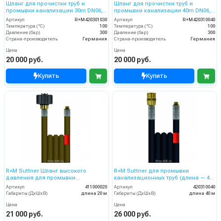
Шланг для прочистки труб и
Шланг для прочистки труб и
промывки канализации 30m DN06,
промывки канализации 40m DN06,
300bar
300bar
Артикул
R+M420301030
Артикул
R+M420310040
Температура (°C)
100
Температура (°C)
100
Давление (бар)
300
Давление (бар)
300
Страна-производитель
Германия
Страна-производитель
Германия
Цена
Цена
20 000 руб.
20 000 руб.
Купить
Купить
R+M Suttner Шланг высокого
R+M Suttner для промывки
давления для промывки
канализационных труб (длина — 40
канализационных труб 20 м
м, диаметр 6 мм)
Артикул
411000020
Артикул
420310040
Габариты (ДхШхВ)
длина 20 м
Габариты (ДхШхВ)
длина 40 м
Цена
Цена
21 000 руб.
26 000 руб.