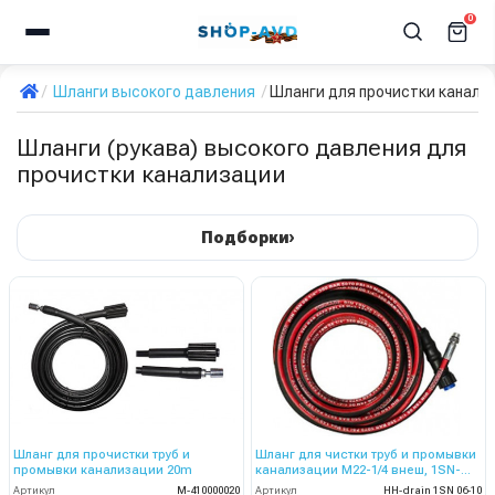
0
Шланги высокого давления
Шланги для прочистки канали
Шланги (рукава) высокого давления для
прочистки канализации
›
Подборки
Шланг для прочистки труб и
Шланг для чистки труб и промывки
промывки канализации 20m
канализации M22-1/4 внеш, 1SN-
06,10 м
Артикул
M-410000020
Артикул
HH-drain 1SN 06-10