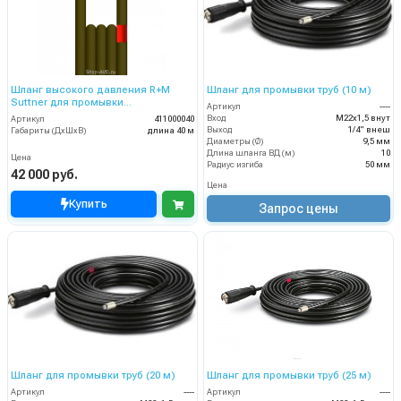
Шланг высокого давления R+M
Шланг для промывки труб (10 м)
Suttner для промывки
Артикул
----
канализационных труб (длина — 40
Вход
М22х1,5 внут
Артикул
411000040
м, диаметр 4 мм)
Выход
1/4" внеш
Габариты (ДхШхВ)
длина 40 м
Диаметры (Ø)
9,5 мм
Длина шланга ВД (м)
10
Цена
Радиус изгиба
50 мм
42 000 руб.
Цена
Купить
Запрос цены
Шланг для промывки труб (20 м)
Шланг для промывки труб (25 м)
Артикул
----
Артикул
----