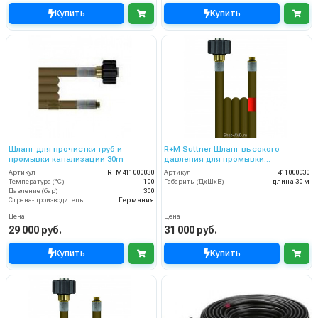
Купить
Купить
Шланг для прочистки труб и
R+M Suttner Шланг высокого
промывки канализации 30m
давления для промывки
канализационных труб 30 м
Артикул
R+M411000030
Артикул
411000030
Температура (°C)
100
Габариты (ДхШхВ)
длина 30 м
Давление (бар)
300
Страна-производитель
Германия
Цена
Цена
29 000 руб.
31 000 руб.
Купить
Купить