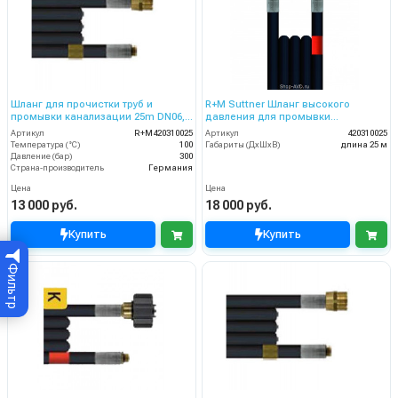
Шланг для прочистки труб и
R+M Suttner Шланг высокого
промывки канализации 25m DN06,
давления для промывки
300bar
канализационных труб 25 м
Артикул
R+M420310025
Артикул
420310025
Температура (°C)
100
Габариты (ДхШхВ)
длина 25 м
Давление (бар)
300
Страна-производитель
Германия
Цена
Цена
13 000 руб.
18 000 руб.
Купить
Купить
Фильтр