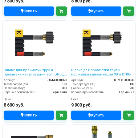
7 800 руб.
8 600 руб.
Купить
Купить
Шланг для прочистки труб и
Шланг для прочистки труб и
промывки канализации 20m DN06,
промывки канализации 30m DN05,
300bar
200bar
Артикул
R+M420301020
Артикул
R+M410000030
Температура (°C)
100
Температура (°C)
100
Давление (бар)
300
Давление (бар)
200
Страна-производитель
Германия
Страна-производитель
Германия
Цена
Цена
8 600 руб.
9 900 руб.
Купить
Купить