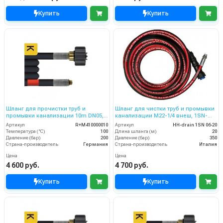
Купить
Купить
Шланг для прочистки труб и
Шланг для чистки труб и промывки
промывки канализации 10m DN05,
канализации M22-1/4 внеш, 1SN-
200bar
06,20 м
Артикул
R+M410000010
Артикул
HH-drain 1SN 06-20
Температура (°C)
100
Длина шланга (м)
20
Давление (бар)
200
Давление (бар)
350
Страна-производитель
Германия
Страна-производитель
Италия
Цена
Цена
4 600 руб.
4 700 руб.
Купить
Купить