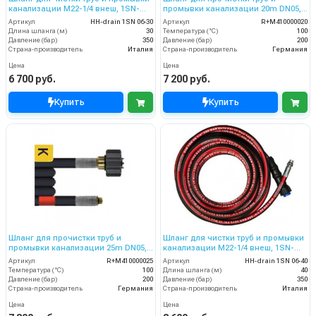
канализации M22-1/4 внеш, 1SN-
промывки канализации 20m DN05,
06,30 м
200bar
Артикул
HH-drain 1SN 06-30
Артикул
R+M410000020
Длина шланга (м)
30
Температура (°C)
100
Давление (бар)
350
Давление (бар)
200
Страна-производитель
Италия
Страна-производитель
Германия
Цена
Цена
6 700 руб.
7 200 руб.
Купить
Купить
Шланг для прочистки труб и
Шланг для чистки труб и промывки
промывки канализации 25m DN05,
канализации M22-1/4 внеш, 1SN-
200bar
06,40 м
Артикул
R+M410000025
Артикул
HH-drain 1SN 06-40
Температура (°C)
100
Длина шланга (м)
40
Давление (бар)
200
Давление (бар)
350
Страна-производитель
Германия
Страна-производитель
Италия
Цена
Цена