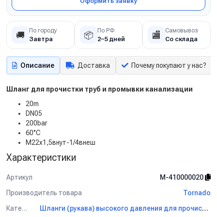
Оформить заявку
По городу
По РФ
Самовывоз
🚚
📦
🏬
Завтра
2–5 дней
Со склада
Описание
Доставка
Почему покупают у нас?
Шланг для прочистки труб и промывки канализации
20m
DN05
200bar
60°C
М22х1,5внут-1/4внеш
Характеристики
Артикул
M-410000020
Производитель товара
Tornado
Категория
Шланги (рукава) высокого давления для прочистки канализации Tornado