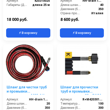
канализационных труб
Артикул:
420310025
внеш, 1SN-06,40 м
Артикул:
HH-drain 1SN 06-40
25 м
Габариты (ДхШхВ):
длина 25 м
Длина шланга (м):
40
Давление (бар):
350
Страна-производитель:
Италия
18 000 руб.
8 600 руб.
⚡ В корзину
⚡ В корзину
Шланг для чистки труб
Шланг для прочистки
и промывки
труб и промывки
канализации M22-1/4
канализации 20m DN06,
внеш, 1SN-06,20 м
Артикул:
HH-drain 1SN 06-20
300bar
Артикул:
R+M420301020
Длина шланга (м):
20
Температура (°C):
100
Давление (бар):
350
Давление (бар):
300