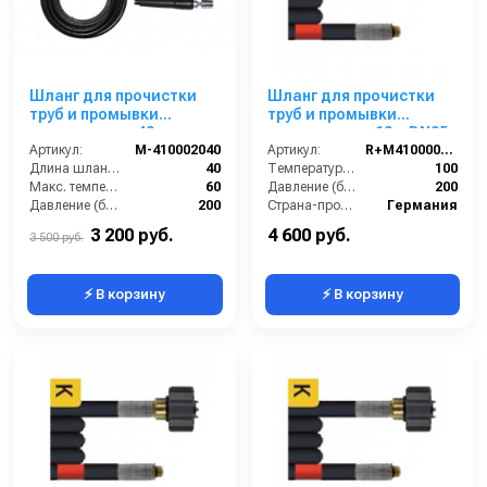
Шланг для прочистки
Шланг для прочистки
труб и промывки
труб и промывки
канализации 40m
канализации 10m DN05,
Артикул:
M-410002040
200bar
Артикул:
R+M410000010
Длина шланга (м):
40
Температура (°C):
100
Макс. температура воды (°C):
60
Давление (бар):
200
Давление (бар):
200
Страна-производитель:
Германия
Страна-производитель:
Италия
3 200 руб.
4 600 руб.
3 500 руб.
⚡ В корзину
⚡ В корзину