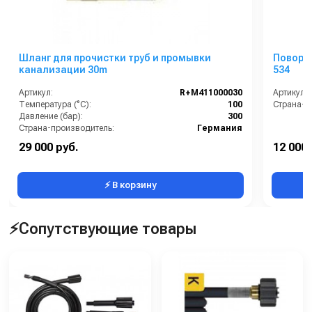
Шланг для прочистки труб и промывки
Поворо
канализации 30m
534
Артикул:
R+M411000030
Артикул:
Температура (°C):
100
Страна-п
Давление (бар):
300
Страна-производитель:
Германия
29 000 руб.
12 000 
⚡ В корзину
⚡Сопутствующие товары