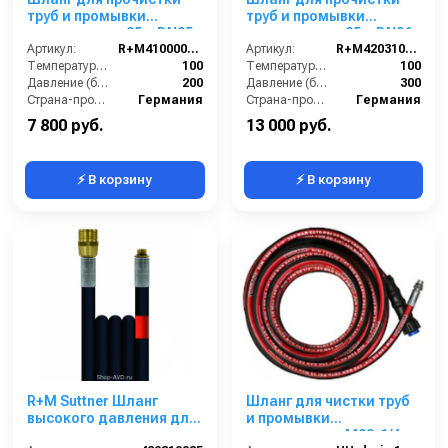
труб и промывки
труб и промывки
канализации 25m DN05,
канализации 25m DN06,
200bar
Артикул:
R+M410000025
300bar
Артикул:
R+M420310025
Температура (°C):
100
Температура (°C):
100
Давление (бар):
200
Давление (бар):
300
Страна-производитель:
Германия
Страна-производитель:
Германия
7 800 руб.
13 000 руб.
⚡ В корзину
⚡ В корзину
R+M Suttner Шланг
Шланг для чистки труб
высокого давления для
и промывки
промывки
канализации M22-1/4