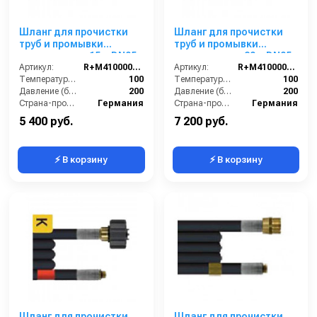
Шланг для прочистки
Шланг для прочистки
труб и промывки
труб и промывки
канализации 15m DN05,
канализации 20m DN05,
200bar
Артикул:
R+M410000015
200bar
Артикул:
R+M410000020
Температура (°C):
100
Температура (°C):
100
Давление (бар):
200
Давление (бар):
200
Страна-производитель:
Германия
Страна-производитель:
Германия
5 400 руб.
7 200 руб.
⚡ В корзину
⚡ В корзину
Шланг для прочистки
Шланг для прочистки