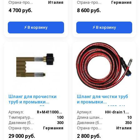
Страна-производитель:
Италия
Страна-производитель:
Германия
4 700 руб.
8 600 руб.
⚡ В корзину
⚡ В корзину
Шланг для прочистки
Шланг для чистки труб
труб и промывки
и промывки
канализации 30m
канализации M22-1/4
Артикул:
R+M411000030
внеш, 1SN-06,10 м
Артикул:
HH-drain 1SN 06-10
Температура (°C):
100
Длина шланга (м):
10
Давление (бар):
300
Давление (бар):
350
Страна-производитель:
Германия
Страна-производитель:
Италия
29 000 руб.
2 800 руб.