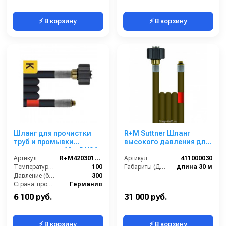
⚡ В корзину
⚡ В корзину
Шланг для прочистки
R+M Suttner Шланг
труб и промывки
высокого давления для
канализации 10m DN06,
промывки
300bar
Артикул:
R+M420301010
канализационных труб
Артикул:
411000030
Температура (°C):
100
30 м
Габариты (ДхШхВ):
длина 30 м
Давление (бар):
300
Страна-производитель:
Германия
6 100 руб.
31 000 руб.
⚡ В корзину
⚡ В корзину