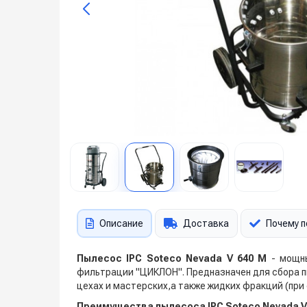
Описание
Доставка
Почему п
Пылесос IPC Soteco Nevada V 640 M
- мощны
фильтрации "ЦИКЛОН". Предназначен для сбора пы
цехах и мастерских,а также жидких фракций (пр
Преимущества пылесоса IPC Soteco Nevada V