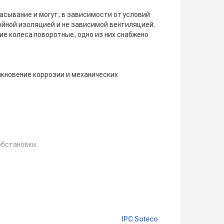
сывание и могут, в зависимости от условий
йной изоляцией и не зависимой вентиляцией.
е колеса поворотные, одно из них снабжено
кновение коррозии и механических
обстановки.
 с фильтром).
 приобретаются отдельно, в зависимости
IPC Soteco