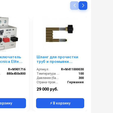
ыключатель
Шланг для прочистки
Поломое
cnica Elite
труб и промывки
Comet CR
канализации 30m
аккумуля
R+M901716
Артикул:
R+M411000030
Артикул:
местом д
В):
880х450х800
Температура (°C):
100
Объем бака (
без АКБ 
Давление (бар):
300
Страна-производитель:
Германия
Вес, кг:
29 000 руб.
2 037 000
корзину
⚡ В корзину
⚡ 