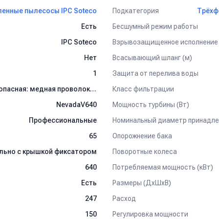
Подкатегория
нные пылесосы IPC Soteco
Трёхф
Бесшумный режим работы
Есть
Взрывозащищенное исполнение
IPC Soteco
Всасывающий шланг (м)
Нет
Защита от перелива воды
1
Класс фильтрации
Класс "M"- мелкодисперсная, среднеопасная: медная проволока, жесть, никель, дерево, марганец, пыль на атомных электростанциях.
Мощность турбины (Вт)
NevadaV640
Номинальный диаметр принадле
Профессиональные
Опорожнение бака
65
Поворотные колеса
льно с крышкой фиксатором
Потребляемая мощность (кВт)
640
Размеры (ДхШхВ)
Есть
Расход
247
Регулировка мощности
150