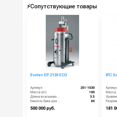
⚡Сопутствующие товары
Evotec EP 2130 ECO
IPC S
Артикул:
251-1030
Артикул
Масса (кг):
100
Масса (
Длина всасывающего шланга (м):
3.5
Уровен
Емкость бака для мусора (л):
60
Разряж
Длина кабеля (м):
8
Размер
500 000 руб.
181 0