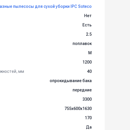
азные пылесосы для сухой уборки IPC Soteco
Нет
Есть
2.5
поплавок
M
1200
жностей, мм
40
опрокидывание бака
передние
3300
755х600х1630
170
Да