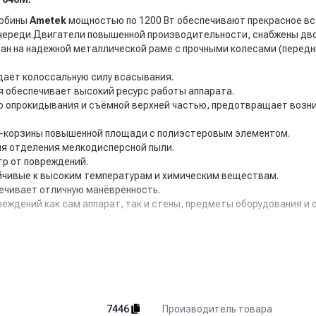
урбины
Ametek
мощностью по 1200 Вт обеспечивают прекрасное вса
очереди.Двигатели повышенной производительности, снабжены дво
н на надежной металлической раме с прочными колесами (передни
даёт колоссальную силу всасывания.
 обеспечивает высокий ресурс работы аппарата.
ю опрокидывания и съёмной верхней частью, предотвращает возни
а-корзины повышенной площади с полиэстеровым элементом.
ля отделения мелкодисперсной пыли.
р от повреждений.
йчивые к высоким температурам и химическим веществам.
печивает отличную манёвренность.
еждений как сам аппарат, так и стены, предметы оборудования и 
й пыли (при полном сборе), так и жидкой грязи (при снятой части
без всасывающих трубок и напольных насадок. Аксессуары
Производитель товара
7446