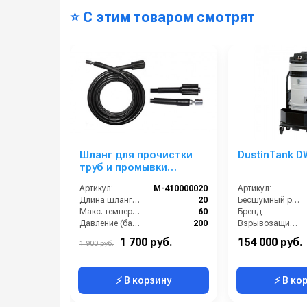
⭐ С этим товаром смотрят
Шланг для прочистки
DustinTank D
труб и промывки
канализации 20m
Артикул:
M-410000020
Артикул:
Длина шланга (м):
20
Бесшумный режим работы:
Макс. температура воды (°C):
60
Бренд:
Давление (бар):
200
Взрывозащищенное исполнение:
Страна-производитель:
Италия
Возможность сбора жидкой грязи:
1 700 руб.
154 000 руб.
1 900 руб.
Длина всасывающей трубки:
⚡ В корзину
⚡ В ко