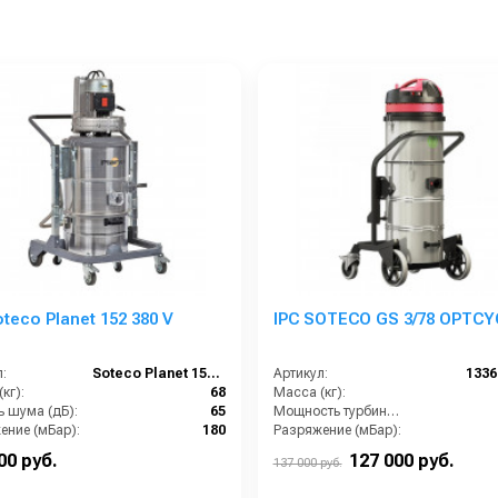
oteco Planet 152 380 V
IPC SOTECO GS 3/78 OPTCY
:
Soteco Planet 152 380V
Артикул:
133
кг):
68
Масса (кг):
ь шума (дБ):
65
Мощность турбины (Вт):
ение (мБар):
180
Разряжение (мБар):
ы (ДхШхВ):
900x660x1500
Размеры (ДхШхВ):
600x6
00 руб.
127 000 руб.
137 000 руб.