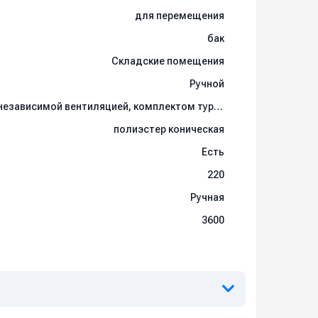
для перемещения
бак
Складские помещения
Ручной
с двойной изоляцией, независимой вентиляцией, комплектом турбин с 3-мя стадиями всасывания
полиэстер коническая
Есть
220
Ручная
3600