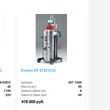
C
Evotec EP 2122 ECO
66 ASDO
Артикул:
251-1020
43
Масса (кг):
95
1100
Длина кабеля (м):
8
223
Емкость бака для мусора (л):
60
20x1335
Потребляемая мощность (кВт):
2.2
478 000 руб.