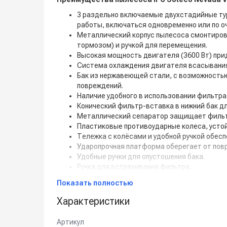
3 раздельно включаемые двухстадийные т
работы, включаться одновременно или по 
Металлический корпус пылесоса смонтирова
тормозом) и ручкой для перемещения.
Высокая мощность двигателя (3600 Вт) при
Система охлаждения двигателя всасывания
Бак из нержавеющей стали, с возможность
повреждений.
Наличие удобного в использовании фильтр
Конический фильтр-вставка в нижний бак д
Металлический сепаратор защищает фильт
Пластиковые противоударные колеса, усто
Тележка с колёсами и удобной ручкой обес
Ударопрочная платформа оберегает от повр
Удобные ручки для опустошения бака.
Ручка для встряхивания фильтра.
Способность сбора как сухой мелкодисперсно
Показать полностью
Внимание!!!
Серийно аппарат поставляется 
Характеристики
от характера предстоящих работ.
Артикул