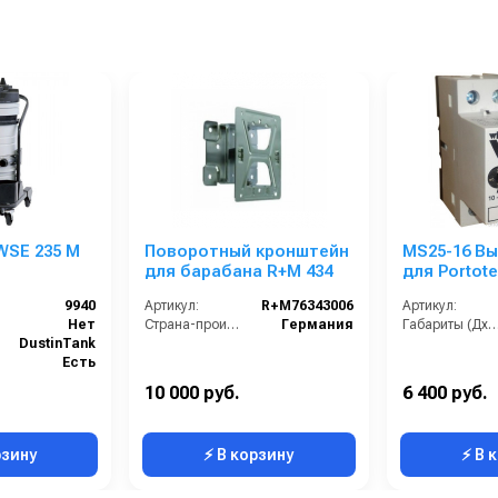
WSE 235 M
Поворотный кронштейн
MS25-16 В
для барабана R+M 434
для Portote
2840
9940
Артикул:
R+M76343006
Артикул:
Нет
Страна-производитель:
Германия
Габариты (ДхШх
DustinTank
Есть
Нет
10 000 руб.
6 400 руб.
1
рзину
⚡ В корзину
⚡ В 