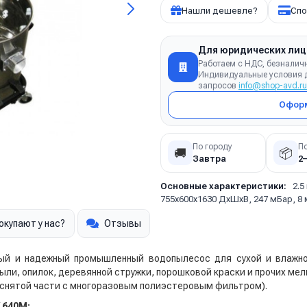
Нашли дешевле?
Спо
Для юридических лиц
Работаем с НДС, безналич
Индивидуальные условия д
запросов
info@shop-avd.ru
Оформ
По городу
П
🚚
📦
Завтра
2
Основные характеристики:
2.5
755х600х1630 ДхШхВ, 247 мБар, 8 м
окупают у нас?
Отзывы
й и надежный промышленный водопылесос для сухой и влажно
ли, опилок, деревянной стружки, порошковой краски и прочих ме
и снятой части с многоразовым полиэстеровым фильтром).
 640M: