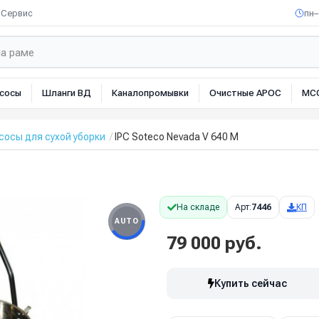
Сервис
пн–
сосы
Шланги ВД
Каналопромывки
Очистные АРОС
МС
осы для сухой уборки
IPC Soteco Nevada V 640 M
На складе
Арт:
7446
КП
AUTO
79 000 руб.
Купить сейчас