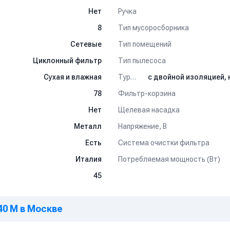
Ручка
Нет
Тип мусоросборника
8
Тип помещений
Сетевые
Тип пылесоса
Циклонный фильтр
Турбина
Сухая и влажная
Фильтр-корзина
78
Щелевая насадка
Нет
Напряжение, В
Металл
Система очистки фильтра
Есть
Потребляемая мощность (Вт)
Италия
45
40 M в Москве