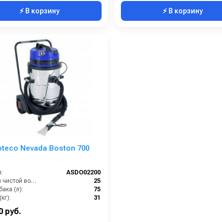
⚡ В корзину
⚡ В корзину
oteco Nevada Boston 700
:
ASDO02200
Бак для чистой воды (л):
25
ака (л):
75
кг):
31
Потребляемая мощность (Вт):
2400
0 руб.