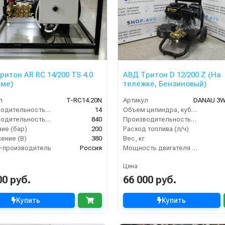
ритон AR RC 14/200 TS 4.0
АВД Тритон D 12/200 Z (На
аме)
тележке, Бензиновый)
л
T-RС14.20N
Артикул
DANAU 3W
Производительность (л/мин)
14
Объем цилиндра, куб.см
Производительность (л/ч)
840
Производительность (л/мин)
ие (бар)
200
Расход топлива (л/ч)
ение (В)
380
Вес, кг
-производитель
Россия
Мощность двигателя (кВт)
Цена
00 руб.
66 000 руб.
Купить
Купить