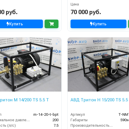
Цена
00 руб.
70 000 руб.
Купить
Купить
ритон M 14/200 TS 5.5 T
АВД Тритон H 15/200 TS 5.5
л
m-14-20-t-bpt
Артикул
T-NM
Максимальное давление (бар)
200
Габариты
590х
ть (л/с)
7.5
Производительность (л/мин)