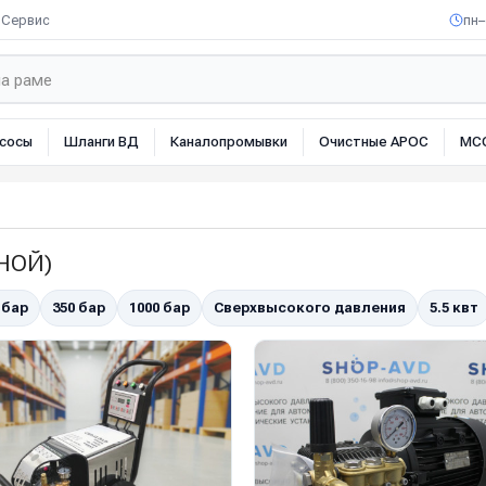
Сервис
пн–
сосы
Шланги ВД
Каналопромывки
Очистные АРОС
МС
ЯНОЙ)
 бар
350 бар
1000 бар
Сверхвысокого давления
5.5 квт