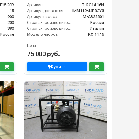
T15.20R
Артикул
T-RC14.16N
15
Артикул двигателя
IMM112M4PB2У3
900
Артикул насоса
M-AR23301
200
Страна-производитель двигателя
Россия
380
Страна-производитель насоса
Италия
Россия
Модель насоса
RC 14.16
Цена
75 000 руб.
Купить