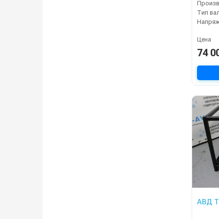
Тип ва
Напряж
Цена
74 0
АВД Т