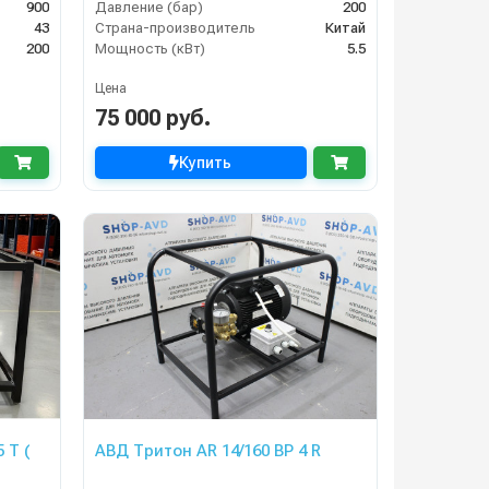
900
Давление (бар)
200
43
Страна-производитель
Китай
200
Мощность (кВт)
5.5
Цена
75 000 руб.
Купить
T (
АВД Тритон AR 14/160 BP 4 R