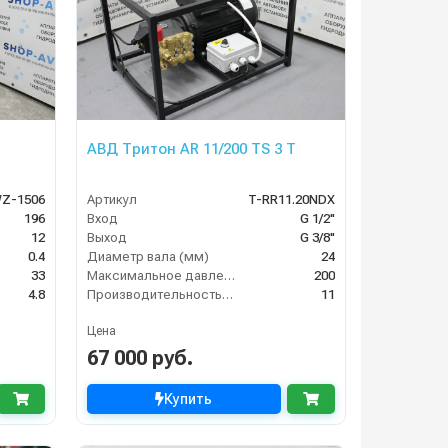
АВД Тритон AR 11/200 TS 3 T
Z-1506
Артикул
T-RR11.20NDX
196
Вход
G 1/2"
12
Выход
G 3/8"
0.4
Диаметр вала (мм)
24
33
Максимальное давление (бар)
200
4.8
Производительность (л/мин)
11
Цена
67 000 руб.
Купить