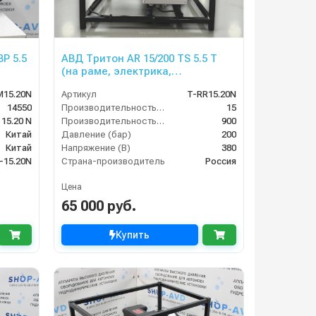
P 5.5
АВД Тритон AR 15/200 TS 5.5 T
(на раме, электрика,
теплозащита)
M15.20N
Артикул
T-RR15.20N
14550
Производительность (л/мин)
15
15.20 N
Производительность (л/ч)
900
Китай
Давление (бар)
200
Китай
Напряжение (В)
380
-15.20N
Страна-производитель
Россия
Цена
65 000 руб.
Купить