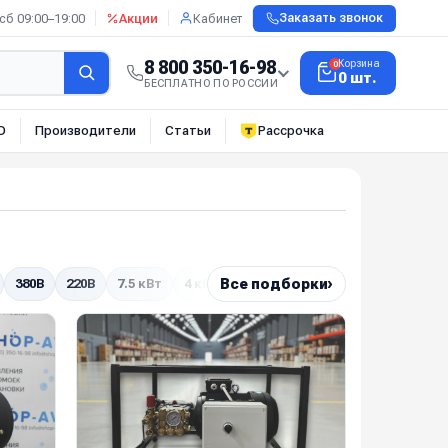
сб 09:00–19:00
Акции
Кабинет
Заказать звонок
8 800 350-16-98
Корзина
0
0 шт.
БЕСПЛАТНО ПО РОССИИ
О
Производители
Статьи
Рассрочка
›
380В
220В
7.5 кВт
4 кВт
Все подборки
На тележке
Моноблоки