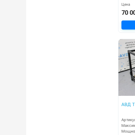
Цена
70 0
АВД Т
Артику
Мощнос