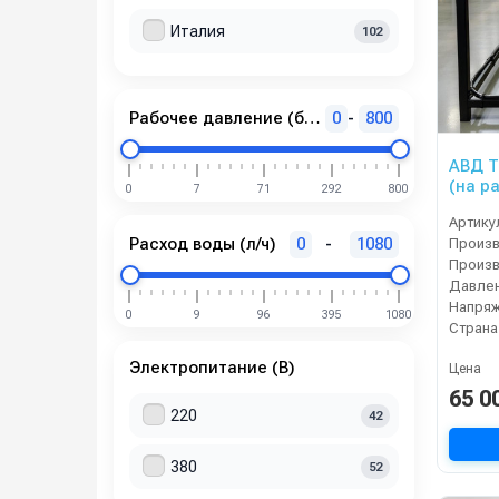
Италия
102
Рабочее давление (бар)
0
-
800
АВД Т
(на р
0
7
71
292
800
Артику
Расход воды (л/ч)
0
-
1080
Давлен
Напряж
0
9
96
395
1080
Страна
Электропитание (В)
Цена
65 0
220
42
380
52