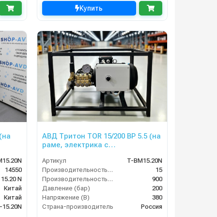
Купить
(на
АВД Тритон TOR 15/200 ВР 5.5 (на
раме, электрика с
теплозащитой)
M15.20N
Артикул
T-BM15.20N
14550
Производительность (л/мин)
15
15.20 N
Производительность (л/ч)
900
Китай
Давление (бар)
200
Китай
Напряжение (В)
380
-15.20N
Страна-производитель
Россия