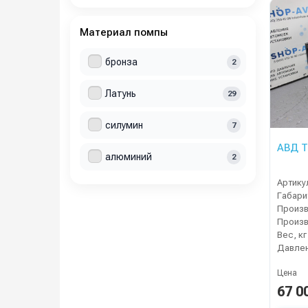
Материал помпы
бронза
2
Латунь
29
силумин
7
АВД Т
алюминий
2
Артику
Габари
Вес, кг
Давлен
Цена
67 0