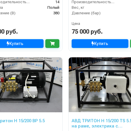
Производительность (л/мин)
14
Производительность (л/ч)
ла
Полый
Вес, кг
ение (В)
380
Давление (бар)
Цена
00 руб.
75 000 руб.
Купить
Купить
ритон H 15/200 BP 5.5
АВД ТРИТОН H 15/200 TS 5.5 
на раме, электрика с