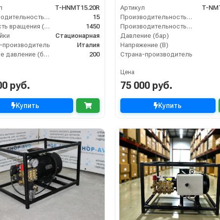
теплозащитой)
л
T-HNMT15.20R
Артикул
T-NM
Производительность (л/мин)
15
Производительность (л/мин)
Скорость вращения (об/мин)
1450
Производительность (л/ч)
йки
Стационарная
Давление (бар)
-производитель
Италия
Напряжение (В)
Рабочее давление (бар)
200
Страна-производитель
Цена
00 руб.
75 000 руб.
Купить
Купить