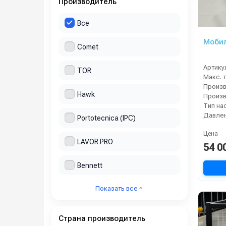
Производитель
Все
Мобил
Comet
Артику
TOR
Hawk
Тип на
Давлен
Portotecnica (IPC)
Цена
LAVOR PRO
54 0
Bennett
Показать все
Страна производитель