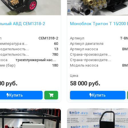
ьный АВД CEM1318-2
Моноблок Тритон T 15/200 B
л
CEM1318-2
Артикул
T-B
Макс. температура воды (°C)
60
Артикул двигателя
Производительность (л/мин)
13
Артикул насоса
BM 
Производительность (л/ч)
780
Страна-производитель двигателя
соса
трехплунжерный насос с цельнокерамическими плунжерами
Страна-производитель насоса
ие (бар)
180
Модель насоса
BM
Цена
00 руб.
58 000 руб.
Купить
Купить