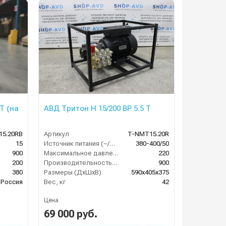
T (на
АВД Тритон H 15/200 BP 5.5 T
15.20RB
Артикул
T-NMT15.20R
15
Источник питания (~/В/Гц)
380-400/50
900
Максимальное давление (бар)
220
200
Производительность (л/ч)
900
380
Размеры (ДхШхВ)
590х405х375
Россия
Вес, кг
42
Цена
69 000 руб.