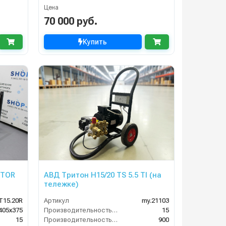
Цена
70 000 руб.
Купить
 TOR
АВД Тритон H15/20 TS 5.5 TI (на
тележке)
T15.20R
Артикул
my.21103
405х375
Производительность (л/мин)
15
15
Производительность (л/ч)
900