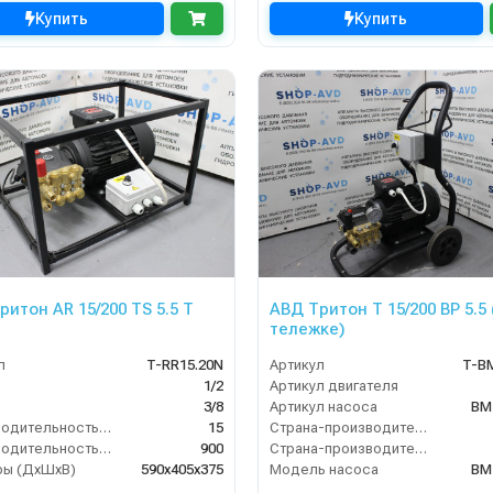
Купить
Купить
ритон AR 15/200 TS 5.5 T
АВД Тритон T 15/200 BP 5.5 
тележке)
л
T-RR15.20N
Артикул
T-B
1/2
Артикул двигателя
3/8
Артикул насоса
BM 
Производительность (л/мин)
15
Страна-производитель двигателя
Производительность (л/ч)
900
Страна-производитель насоса
ры (ДхШхВ)
590х405х375
Модель насоса
BM