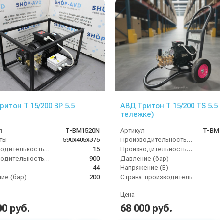
ритон T 15/200 BP 5.5
АВД Тритон Т 15/200 TS 5.5 
тележке)
л
T-BM1520N
Артикул
T-BM
ты
590х405х375
Производительность (л/мин)
Производительность (л/мин)
15
Производительность (л/ч)
Производительность (л/ч)
900
Давление (бар)
44
Напряжение (В)
ие (бар)
200
Страна-производитель
Цена
00 руб.
68 000 руб.