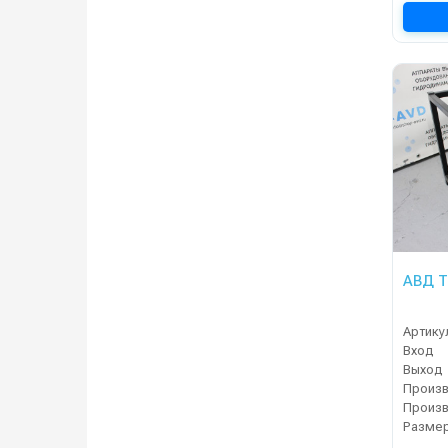
АВД Т
Артику
Вход
Выход
Разме