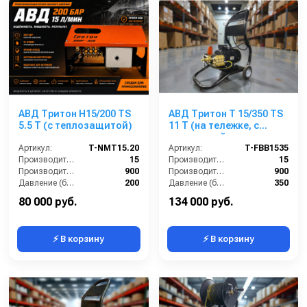
АВД Тритон H15/200 TS
АВД Тритон T 15/350 TS
5.5 T (с теплозащитой)
11 T (на тележке, с
электрикой и
Артикул:
T-NMT15.20
теплозащитой)
Артикул:
T-FBB1535
Производительность (л/мин):
15
Производительность (л/мин):
15
Производительность (л/ч):
900
Производительность (л/ч):
900
Давление (бар):
200
Давление (бар):
350
Напряжение (В):
380
Напряжение (В):
400
80 000 руб.
134 000 руб.
⚡ В корзину
⚡ В корзину