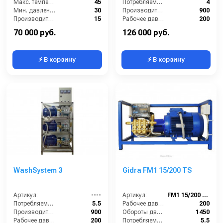
Макс. температура воды (°C):
45
Потребляемая мощность (кВт):
4
Мин. давление (бар):
30
Производительность (л/ч):
900
Производительность (л/мин):
15
Рабочее давление (бар):
200
Производительность (л/ч):
900
Мощность (кВт):
5.5
70 000 руб.
126 000 руб.
⚡ В корзину
⚡ В корзину
WashSystem 3
Gidra FM1 15/200 TS
Артикул:
----
Артикул:
FM1 15/200 TS
Потребляемая мощность (кВт):
5.5
Рабочее давление (бар):
200
Производительность (л/ч):
900
Обороты двигателя (об/мин):
1450
Рабочее давление (бар):
200
Потребляемая мощность (кВт):
5.5