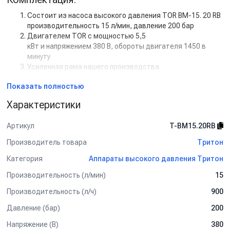
Состоит из насоса высокого давления TOR BM-15. 20 RB
производительность 15 л/мин, давление 200 бар
Двигателем TOR с мощностью 5,5
кВт и напряжением 380 В, обороты двигателя 1450 в
минуту
Усиленная рама нашего производства
Пускателем на 5,5 кВт
Показать полностью
Регулятором высокого давления с системой Total Stop
Пистолет ST311 (аналог R+M ST-2300), Вход
Характеристики
M22x1.5, выход 1/4, с вращением, плавный пуск,
керамика
Артикул
T-BM15.20RB
Форсунка 25045, 1/4внеш, нерж.сталь
Копье литое L=90сm (изогнутое), 1/4внеш, оцинк.сталь
Производитель товара
Тритон
Шланг ВД гайка-гайка, 2SN-06, 450 бар, 40 м
Категория
Аппараты высокого давления Тритон
Пенная насадка LS3 1,8мм, 1/4 внут.
Копье литое для турбофрез L=90сm (прямое),
Производительность (л/мин)
15
1/4внеш-1/4внеш, оцинк.сталь
Муфта-байонет KW, 250bar, 1/4внеш, латунь (на себя)
Производительность (л/ч)
900
Ниппель удлиненный KW 250bar, 1/4внут, нерж
Давление (бар)
200
(10702070/260422/3135578)
Напряжение (В)
Дополнительная комплектация:
380