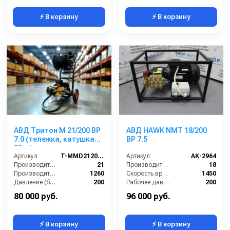
⚡ В корзину
⚡ В корзину
АВД Тритон М 21/200 ВР
АВД HAWK NMT 18/200
7.0 (тележка, катушка
BP 7.5
20 м)
Артикул:
T-MMD21200R
Артикул:
AK-2964
Производительность (л/мин):
21
Производительность (л/мин):
18
Производительность (л/ч):
1260
Скорость вращения (об/мин):
1450
Давление (бар):
200
Рабочее давление (бар):
200
Напряжение (В):
380
Мощность (кВт):
7.5
80 000 руб.
96 000 руб.
⚡ В корзину
⚡ В корзину