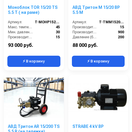
Моноблок TOR 15/20 TS
АВД Тритон M 15/20 BP
5.5 T ( на раме)
5.5 M
Артикул:
T-MOHP1520RN
Артикул:
T-TMM15200R
Макс. температура воды (°C):
45
Производительность (л/мин):
15
Мин. давление (бар):
30
Производительность (л/ч):
900
Производительность (л/мин):
15
Давление (бар):
200
Производительность (л/ч):
900
Напряжение (В):
380
93 000 руб.
88 000 руб.
⚡ В корзину
⚡ В корзину
АВД Тритон AR 15/200 TS
STRABE 4 kV BP
5.5 R (на тележке)