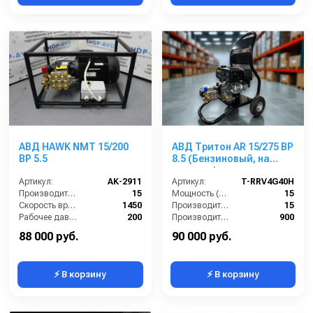
АВД HAWK NMT 15/200
АВД Тритон AR 15/275 ВР
BP 5.5
8.5 (Бензиновый, на
тележке)
Артикул:
AK-2911
Артикул:
T-RRV4G40H
Производительность (л/мин):
15
Мощность (л/с):
15
Скорость вращения (об/мин):
1450
Производительность (л/мин):
15
Рабочее давление (бар):
200
Производительность (л/ч):
900
Мощность (кВт):
5.5
Рабочее давление (бар):
275
88 000 руб.
90 000 руб.
⚡ В корзину
⚡ В корзину