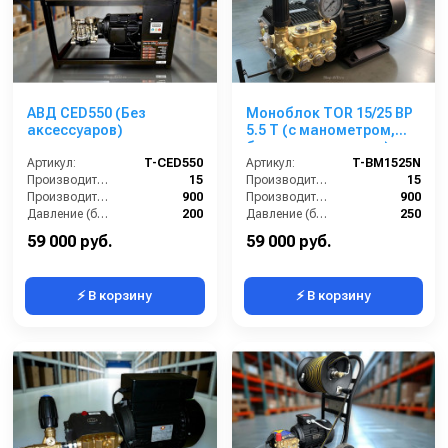
АВД CED550 (Без
Моноблок TOR 15/25 BP
аксессуаров)
5.5 T (с манометром,
без кнопки запуска)
Артикул:
T-CED550
Артикул:
T-BM1525N
Производительность (л/мин):
15
Производительность (л/мин):
15
Производительность (л/ч):
900
Производительность (л/ч):
900
Давление (бар):
200
Давление (бар):
250
Напряжение (В):
380
Напряжение (В):
380
59 000 руб.
59 000 руб.
⚡ В корзину
⚡ В корзину