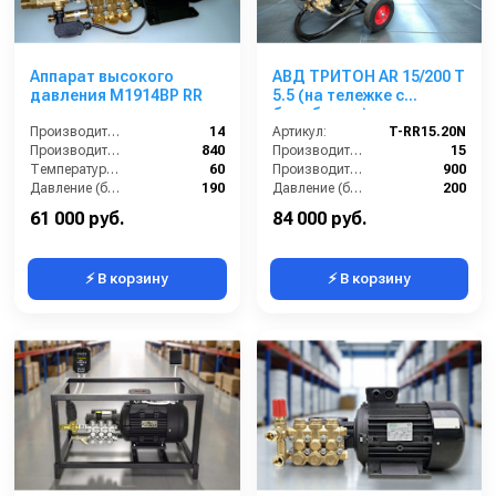
Аппарат высокого
АВД ТРИТОН AR 15/200 T
давления M1914BP RR
5.5 (на тележке с
барабаном)
Производительность (л/мин):
14
Артикул:
T-RR15.20N
Производительность (л/ч):
840
Производительность (л/мин):
15
Температура (°C):
60
Производительность (л/ч):
900
Давление (бар):
190
Давление (бар):
200
Напряжение (В):
380
61 000 руб.
84 000 руб.
⚡ В корзину
⚡ В корзину