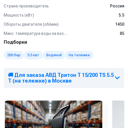
Страна-производитель
Россия
Манометр
Задержка выключения двигателя с таймером (от 5 сек
Мощность (кВт)
5.5
до 50 сек)
Кнопкой на 12В для установки на стену.
Обороты двигателя (об/мин)
1450
Рама настенная
Макс. температура воды на входе (°C)
85
Рама на колесах
Барабан для шланга от 10 м до 50 м
Подборки
Пенокомплект
Шланг высокого давления от 1 м до 50 м
200 бар
5.5 квт
Водяной
На тележке
Турбофреза
Система пескоструй
Спектр применения:
🚚 Для заказа АВД Тритон Т 15/200 TS 5.5
T (на тележке) в Москве
Используется на профессиональных автомойках, как
легкого типа так и грузового.
Мойка любых поверхностей, в т.ч. подготовка
поверхностей к нанесению покрытий без использования
абразива
Мойка котлов, теплообменников, испарителей и другого
оборудования от отложений и накипи
Мойка полов и открытых площадок