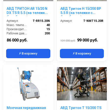
АВД ТРИТОН AR 15/20 N
АВД Тритон H 15/200 BP
DX TS R 5.5 (на тележке с
5.5 R (на тележке с
барабаном)
барабаном)
Артикул:
T-RR15.20N
Артикул:
T-NMT15.20R
Макс. температура воды (°C):
40
Производительность (л/мин):
15
Рабочее давление (бар):
200
Мощность (кВт):
5.5
86 000 руб.
99 000 руб.
104 000 руб.
⚡ В корзину
⚡ В корзину
Моечная передвижная
АВД Тритон Т 15/200 TS