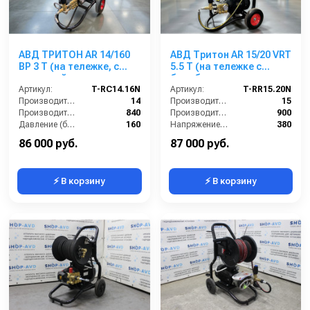
АВД ТРИТОН AR 14/160
АВД Тритон AR 15/20 VRT
BP 3 T (на тележке, с
5.5 T (на тележке с
катушкой,манометром,
барабаном, электрика с
электрика с тепловым
Артикул:
T-RC14.16N
термозащитой )
Артикул:
T-RR15.20N
реле, регулятор VRT3
Производительность (л/мин):
14
Производительность (л/мин):
15
160 бар легкий старт)
Производительность (л/ч):
840
Производительность (л/ч):
900
Давление (бар):
160
Напряжение (В):
380
Напряжение (В):
220
Рабочее давление (бар):
200
86 000 руб.
87 000 руб.
⚡ В корзину
⚡ В корзину