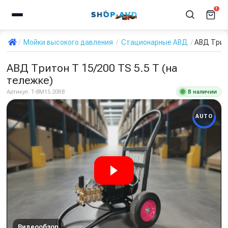
1
Мойки высокого давления
Стационарные АВД
АВД Трито
АВД Тритон Т 15/200 TS 5.5 T (на
тележке)
В наличии
Артикул:
T-BM15.20RB
AUTO
Видеообзор