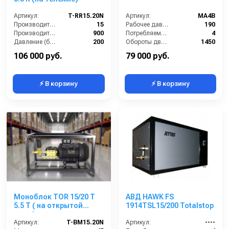
Артикул:
T-RR15.20N
Артикул:
MA4B
Производительность (л/мин):
15
Рабочее давление (бар):
190
Производительность (л/ч):
900
Потребляемая мощность (кВт):
4
Давление (бар):
200
Обороты двигателя (об/мин):
1450
Напряжение (В):
380
Производительность (л/ч):
900
106 000 руб.
79 000 руб.
⚡ В корзину
⚡ В корзину
Моноблок TOR 15/20 T
АВД HAWK FS
5.5 T ( на открытой
1914TSL15/200 Totalstop
раме)
Артикул:
T-BM15.20N
Артикул:
----