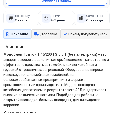
Оформить заявку
По городу
По РФ
Самовывоз
🚚
📦
🏬
Завтра
2–5 дней
Со склада
Описание
Доставка
Почему покупают у нас?
Описание:
Моноблок Тритон T 15/200 TS 5.5 T (без электрики)
– это
аппарат высокого давления который позволяет качественно и
эффективно промывать автомобиль как легковой так и
грузовой от различных загрязнений. Оборудование широко
используется для мойки автомобилей, на
сельскохозяйственных предприятиях и фермах,
промышленности и производствах. Модель оснащена
китайским двигателем, в результате чего АВД выдерживает
высокие технические нагрузки. Подойдет для работы на
открытой площадке, больших площадях, для ликвидации
коррозии.
Комплектация: