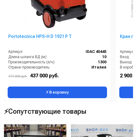
Portotecnica HPS-H D 1921 P T
Кран ги
Артикул:
IDAC 40445
Артикул:
Длина шланга ВД (м):
10
Вход:
Производительность (л/ч):
1300
Выход:
Страна-производитель:
Италия
В коробке
Рабочее давление (бар):
190
Сегмент:
437 000 руб.
2 900 р
474 000 руб.
Мощность (кВт):
8.7
Температу
⚡ В корзину
⚡Сопутствующие товары