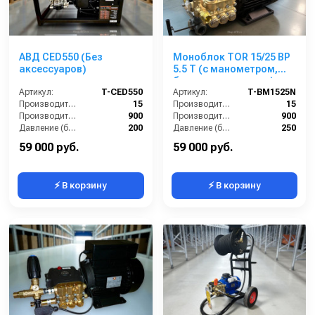
АВД CED550 (Без
Моноблок TOR 15/25 BP
аксессуаров)
5.5 T (с манометром,
без кнопки запуска)
Артикул:
T-CED550
Артикул:
T-BM1525N
Производительность (л/мин):
15
Производительность (л/мин):
15
Производительность (л/ч):
900
Производительность (л/ч):
900
Давление (бар):
200
Давление (бар):
250
Напряжение (В):
380
Напряжение (В):
380
59 000 руб.
59 000 руб.
⚡ В корзину
⚡ В корзину