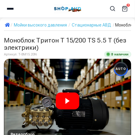
0
Мойки высокого давления
Стационарные АВД
Моноблок 
Моноблок Тритон T 15/200 TS 5.5 T (без
электрики)
В наличии
Артикул:
T-BM15.20N
AUTO
Видеообзор