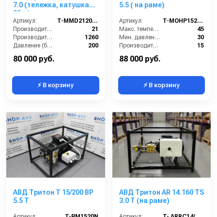
7.0 (тележка, катушка
5.5 ( на раме)
20 м)
Артикул:
T-MMD21200R
Артикул:
T-MOHP1520RN
Производительность (л/мин):
21
Макс. температура воды (°C):
45
Производительность (л/ч):
1260
Мин. давление (бар):
30
Давление (бар):
200
Производительность (л/мин):
15
Напряжение (В):
380
Производительность (л/ч):
900
80 000 руб.
88 000 руб.
⚡ В корзину
⚡ В корзину
АВД Тритон T 15/200 BP
АВД Тритон AR 14.160 TS
5.5 T
3.0 Т (на раме)
Артикул:
T-BM1520N
Артикул:
T- ARRC14/160