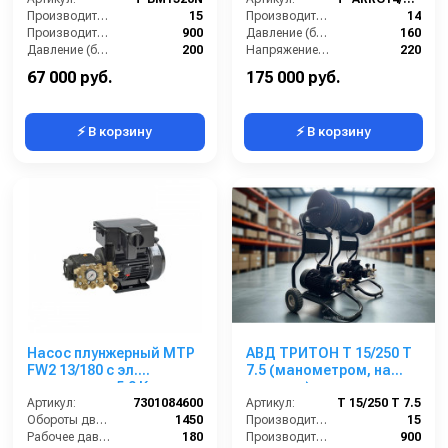
Производительность (л/мин):
15
Производительность (л/мин):
14
Производительность (л/ч):
900
Давление (бар):
160
Давление (бар):
200
Напряжение (В):
220
Мощность (кВт):
5.5
Двигатель:
TOR 3 кВт
67 000 руб.
175 000 руб.
⚡ В корзину
⚡ В корзину
Насос плунжерный MTP
АВД ТРИТОН T 15/250 T
FW2 13/180 с эл.
7.5 (манометром, на
двигателем 5,0 Квт
тележке)
220/380 В
Артикул:
7301084600
Артикул:
T 15/250 T 7.5
Обороты двигателя (об/мин):
1450
Производительность (л/мин):
15
Рабочее давление (бар):
180
Производительность (л/ч):
900