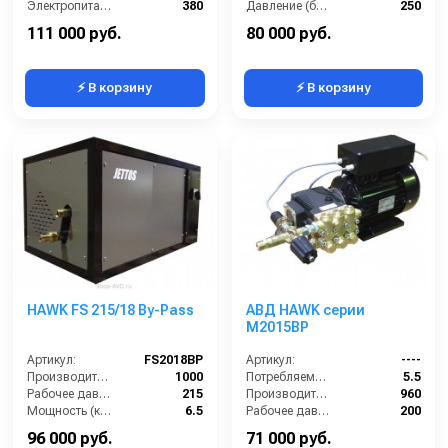
Электропитание (В):
380
Давление (бар):
250
Мощность (кВт):
5
Напряжение (В):
380
111 000 руб.
80 000 руб.
⚡ В корзину
⚡ В корзину
HAWK FS 215/18 By-Pass
АВД HAWK серии
M2015BP
Артикул:
FS2018BP
Артикул:
----
Производительность (л/ч):
1000
Потребляемая мощность (кВт):
5.5
Рабочее давление (бар):
215
Производительность (л/ч):
960
Мощность (кВт):
6.5
Рабочее давление (бар):
200
Электропитание (В):
380
Мощность (кВт):
5.5
96 000 руб.
71 000 руб.