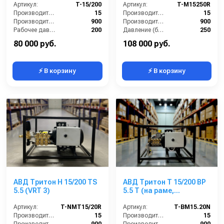
Артикул:
T-15/200
Артикул:
T-M15250R
Производительность (л/мин):
15
Производительность (л/мин):
15
Производительность (л/ч):
900
Производительность (л/ч):
900
Рабочее давление (бар):
200
Давление (бар):
250
Мощность (кВт):
5.5
Мощность (л.с.):
9.74
80 000 руб.
108 000 руб.
⚡ В корзину
⚡ В корзину
АВД Тритон H 15/200 TS
АВД Тритон T 15/200 ВР
5.5 (VRT 3)
5.5 T (на раме,
электрика с
Артикул:
T-NMT15/20R
теплозащитой)
Артикул:
T-BM15.20N
Производительность (л/мин):
15
Производительность (л/мин):
15
Производительность (л/ч):
900
Производительность (л/ч):
900