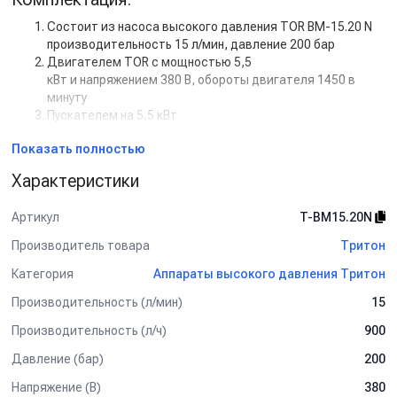
Состоит из насоса высокого давления TOR BM-15.20 N
производительность 15 л/мин, давление 200 бар
Двигателем TOR с мощностью 5,5
кВт и напряжением 380 В, обороты двигателя 1450 в
минуту
Пускателем на 5,5 кВт
Регулятором высокого давления с системой Total Stop
Показать полностью
Дополнительная комплектация:
Характеристики
Манометр
Задержка выключения двигателя с таймером (от 5 сек
Артикул
T-BM15.20N
до 50 сек)
Кнопкой на 12В для установки на стену.
Производитель товара
Тритон
Рама настенная
Категория
Аппараты высокого давления Тритон
Рама на колесах
Барабан для шланга от 10 м до 50 м
Производительность (л/мин)
15
Пенокомплект
Шланг высокого давления от 1 м до 50 м
Производительность (л/ч)
900
Турбофреза
Давление (бар)
200
Система пескоструй
Напряжение (В)
380
Спектр применения: