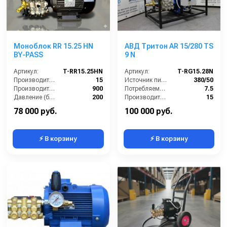
Моноблок RR 15.25 HN
АВД Тритон AR 15/280 TS
BY-PASS
9 N
Артикул:
T-RR15.25HN
Артикул:
T-RG15.28N
Производительность (л/мин):
15
Источник питания (~/В/Гц):
380/50
Производительность (л/ч):
900
Потребляемая мощность (кВт):
7.5
Давление (бар):
200
Производительность (л/мин):
15
Напряжение (В):
380
Давление (бар):
280
78 000 руб.
100 000 руб.
⚡ В корзину
⚡ В корзину