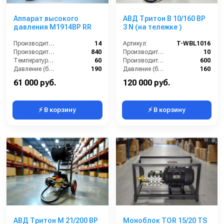
Аппарат высокого
АВД Тритон В 10/160 ВР
давления M1914BP RR
3 N (на тележке )
Производительность (л/мин):
14
Артикул:
T-WBL1016
Производительность (л/ч):
840
Производительность (л/мин):
10
Температура (°C):
60
Производительность (л/ч):
600
Давление (бар):
190
Давление (бар):
160
Напряжение (В):
230
61 000 руб.
120 000 руб.
⚡ В корзину
⚡ В корзину
АВД Тритон М 21/200 ВР
Моноблок TOR 15/20 TS