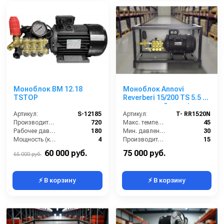
Моноблок BM 12.18
Моноблок Annovi
TSTOP
Reverberi 15/200 TS 5.5 (
на открытой раме)
Артикул:
S-12185
Артикул:
T- RR1520N
Производительность (л/ч):
720
Макс. температура воды (°C):
45
Рабочее давление (бар):
180
Мин. давление (бар):
30
Мощность (кВт):
4
Производительность (л/мин):
15
Электропитание (В):
380
Производительность (л/ч):
900
60 000 руб.
75 000 руб.
65 000 руб.
⚡ В корзину
⚡ В корзину