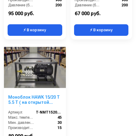
Давление (бар):
200
Давление (бар):
200
Напряжение (В):
380
Напряжение (В):
380
95 000 руб.
67 000 руб.
⚡ В корзину
⚡ В корзину
Моноблок HAWK 15/20 T
5.5 T ( на открытой
раме)
Артикул:
T-NMT1520RN
Макс. температура воды (°C):
45
Мин. давление (бар):
30
Производительность (л/мин):
15
Производительность (л/ч):
900