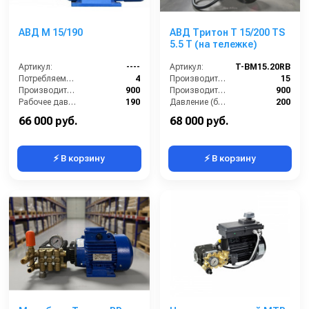
АВД М 15/190
АВД Тритон Т 15/200 TS
5.5 T (на тележке)
Артикул:
----
Артикул:
T-BM15.20RB
Потребляемая мощность (кВт):
4
Производительность (л/мин):
15
Производительность (л/ч):
900
Производительность (л/ч):
900
Рабочее давление (бар):
190
Давление (бар):
200
Мощность (кВт):
5.5
Напряжение (В):
380
66 000 руб.
68 000 руб.
⚡ В корзину
⚡ В корзину