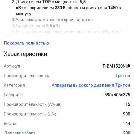
Двигателем
TOR
с мощностью
5,5
кВт
и напряжением
380 В
, обороты двигателя
1450 в
минуту
Усиленная рама нашего производства
Пускателем на
5,5 кВт
Регулятором высокого давления с системой By-Pass
Дополнительная комплектация:
Показать полностью
Манометр
Характеристики
Задержка выключения двигателя с таймером (от 5 сек
до 50 сек)
Артикул
T-BM1520N
Кнопкой на 12В для установки на стену.
Рама настенная
Производитель товара
Тритон
Рама на колесах
Категория
Аппараты высокого давления Тритон
Барабан для шланга от 10 м до 50 м
Пенокомплект
Габариты
590х405х375
Шланг высокого давления от 1 м до 50 м
Турбофреза
Производительность (л/мин)
15
Система пескоструй
Производительность (л/ч)
900
Спектр применения:
Вес, кг
44
Используется на профессиональных автомойках, как
Давление (бар)
200