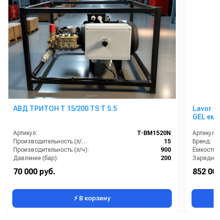
АВД ТРИТОН T 15/200 TS T 5.5
Lavor P
GEL емк
Артикул:
T-BM1520N
Артикул:
Производительность (л/мин):
15
Бренд:
Производительность (л/ч):
900
Давление (бар):
200
Зарядное
Напряжение (В):
380
Корпус:
70 000 руб.
852 000
Страна-производитель:
Китай
Модель:
⚡ В корзину