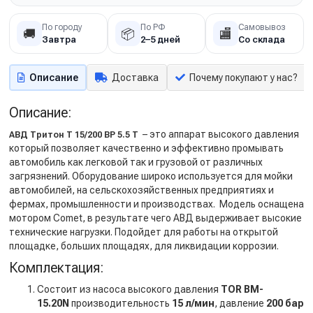
По городу
По РФ
Самовывоз
🚚
📦
🏬
Завтра
2–5 дней
Со склада
Описание
Доставка
Почему покупают у нас?
Описание:
– это аппарат высокого давления
АВД Тритон T 15/200 BP 5.5 T
который позволяет качественно и эффективно промывать
автомобиль как легковой так и грузовой от различных
загрязнений. Оборудование широко используется для мойки
автомобилей, на сельскохозяйственных предприятиях и
фермах, промышленности и производствах. Модель оснащена
мотором Comet, в результате чего АВД выдерживает высокие
технические нагрузки. Подойдет для работы на открытой
площадке, больших площадях, для ликвидации коррозии.
Комплектация:
Состоит из насоса высокого давления
TOR BM-
15.20N
производительность
15 л/мин
, давление
200 бар