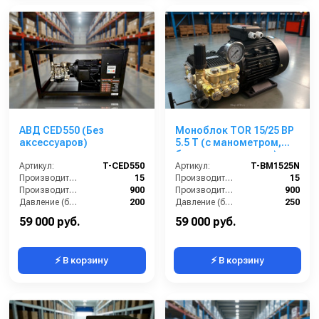
АВД CED550 (Без
Моноблок TOR 15/25 BP
аксессуаров)
5.5 T (с манометром,
без кнопки запуска)
Артикул:
T-CED550
Артикул:
T-BM1525N
Производительность (л/мин):
15
Производительность (л/мин):
15
Производительность (л/ч):
900
Производительность (л/ч):
900
Давление (бар):
200
Давление (бар):
250
Напряжение (В):
380
Напряжение (В):
380
59 000 руб.
59 000 руб.
⚡ В корзину
⚡ В корзину