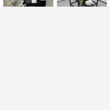
Моноблок TOR ZS-
АВД Тритон AR 14/160 BP
DA1814 BY-PASS
4 R
Артикул:
T-ZS-DA1814
Артикул:
T-RC14.16N
Производительность (л/мин):
15
Обороты двигателя (об/мин):
1450
Производительность (л/ч):
900
Электропитание (В):
380
Давление (бар):
200
Мощность (кВт):
4
Напряжение (В):
380
Производительность (л/ч)-1:
840
82 000 руб.
75 000 руб.
⚡ В корзину
⚡ В корзину