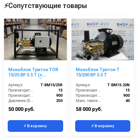
⚡Сопутствующие товары
Моноблок Тритон TOR
Моноблок Тритон T
15/25 ВР 5.5 T (с
15/200 BP 5.5 T
манометром, без
электрики)
Артикул:
T-BM15/25R
Артикул:
T-BM15.20N
Производительность (л/мин):
15
Производительность (л/мин):
15
Производительность (л/ч):
900
Производительность (л/ч):
900
Давление (бар):
250
Макс. температура воды на входе (°C):
40
Напряжение (В):
380
Обороты двигателя (об/мин):
1450
50 000 руб.
58 000 руб.
⚡ В корзину
⚡ В корзину