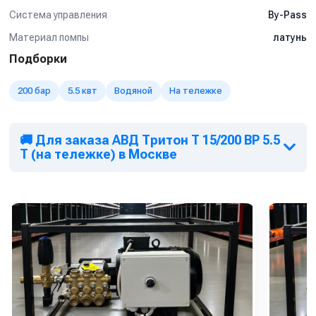
Система управления
By-Pass
Материал помпы
латунь
Подборки
200 бар
5.5 квт
Водяной
На тележке
🚚 Для заказа АВД Тритон T 15/200 BP 5.5
T (на тележке) в Москве