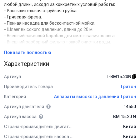
любой длины, исходя из конкретных условий работы:
- Распылительная струйная трубка.
- Грязевая фреза.
- Пенная насадка для бесконтактной мойки.
- Шланг высокого давления, длина до 20 м.
- Внешний навесной барабан для сматывания шланга.
- Внешний разборный фильтр тонкой очистки воды.
- Подставка под каркас аппарата высокого давления.
Показать полностью
Характеристики
Обзор мойки высокого давления Тритон T
15/200 BP 5.5 T (на тележке)
Артикул
T-BM15.20N
Производитель товара
Тритон
Категория
Аппараты высокого давления Тритон
Артикул двигателя
14550
Артикул насоса
BM 15.20 N
Страна-производитель двигателя
Китай
Страна-производитель насоса
Китай