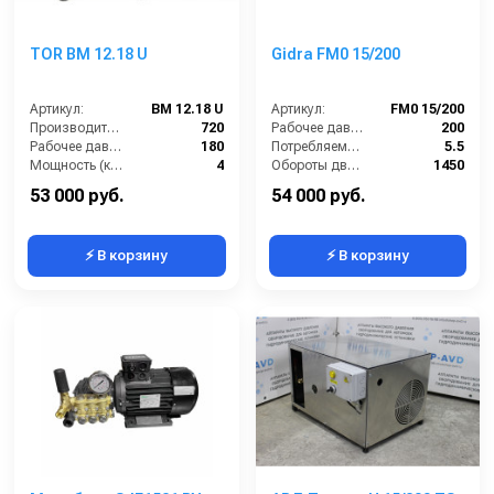
TOR BM 12.18 U
Gidra FM0 15/200
Артикул:
BM 12.18 U
Артикул:
FM0 15/200
Производительность (л/ч):
720
Рабочее давление (бар):
200
Рабочее давление (бар):
180
Потребляемая мощность (кВт):
5.5
Мощность (кВт):
4
Обороты двигателя (об/мин):
1450
Электропитание (В):
380
Производительность (л/ч):
900
53 000 руб.
54 000 руб.
⚡ В корзину
⚡ В корзину