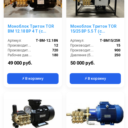
Моноблок Тритон TOR
Моноблок Тритон TOR
ВМ 12.18 ВР 4 Т (с
15/25 ВР 5.5 T (с
манометром, с
манометром, без
аварийным
Артикул:
T-BM-12.18N
электрики)
Артикул:
T-BM15/25R
регулятором давления
Производительность (л/мин):
12
Производительность (л/мин):
15
SVL17 170 бар, без
Производительность (л/ч):
720
Производительность (л/ч):
900
электрики)
Рабочее давление (бар):
180
Давление (бар):
250
Мощность (кВт):
4.0
Напряжение (В):
380
49 000 руб.
50 000 руб.
⚡ В корзину
⚡ В корзину