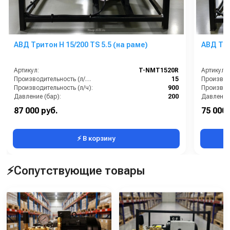
АВД Тритон Н 15/200 TS 5.5 (на раме)
АВД Три
Артикул:
T-NMT1520R
Артикул:
Производительность (л/мин):
15
Производительность (л/ч):
900
Производи
Давление (бар):
200
Давление 
Напряжение (В):
380
Напряжен
87 000 руб.
75 000 
Страна-производитель:
Россия
Страна-п
⚡ В корзину
⚡Сопутствующие товары