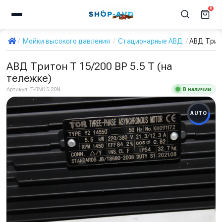
0
Мойки высокого давления
Стационарные АВД
АВД Трито
АВД Тритон T 15/200 BP 5.5 T (на
тележке)
В наличии
Артикул:
T-BM15.20N
AUTO