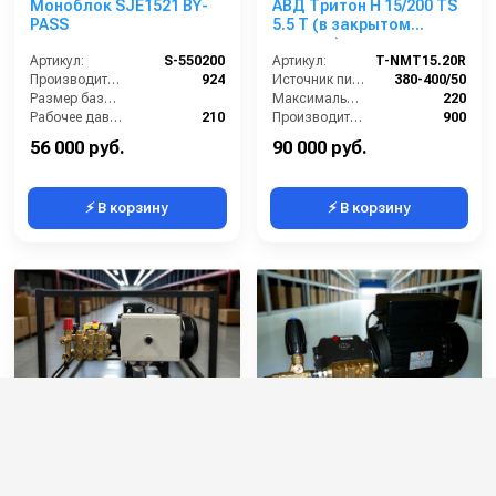
Моноблок SJE1521 BY-
АВД Тритон H 15/200 TS
PASS
5.5 T (в закрытом
корпусе)
Артикул:
S-550200
Артикул:
T-NMT15.20R
Производительность (л/ч):
924
Источник питания (~/В/Гц):
380-400/50
Размер базовой станции (ДхШхВ):
Максимальное давление (бар):
220
Рабочее давление (бар):
210
Производительность (л/ч):
900
Мощность (кВт):
5.5
Размеры (ДхШхВ):
590х405х375
56 000 руб.
90 000 руб.
⚡ В корзину
⚡ В корзину
АВД Тритон M 15/250 TS
Аппарат высокого
7.0 ( на раме)
давления M1914BP RR