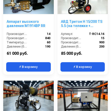
Аппарат высокого
АВД Тритон Н 15/200 TS
давления M1914BP RR
5.5 (на тележке +
катушка)
Производительность (л/мин):
14
Артикул:
T-RC14.16
Производительность (л/ч):
840
Производительность (л/мин):
15
Температура (°C):
60
Производительность (л/ч):
900
Давление (бар):
190
Давление (бар):
200
Напряжение (В):
380
61 000 руб.
85 000 руб.
⚡ В корзину
⚡ В корзину