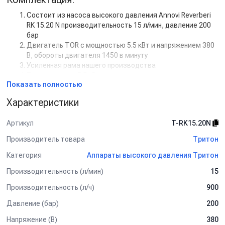
Состоит из насоса высокого давления Annovi Reverberi
RK 15.20 N производительность 15 л/мин, давление 200
бар
Двигатель TOR с мощностью 5.5 кВт и напряжением 380
В, обороты двигателя 1450 в минуту
Усиленная рама нашего производства
Пускателем на 5.5 кВт
Показать полностью
Регулятором высокого давления с системой Total Stop
Пенокомплект (KW, ниппель нержавейка,муфта-байонет
Характеристики
латунь, 250bar), копье L=60сm, пистолет M22 вращ.
Шланг ВД гайка-гайка, 2SN-08, 450 бар, 10 м
Артикул
T-RK15.20N
Дополнительная комплектация:
Производитель товара
Тритон
Манометр
Категория
Аппараты высокого давления Тритон
Задержка выключения двигателя с таймером (от 5 сек
до 50 сек)
Производительность (л/мин)
15
Кнопкой на 12В для установки на стену.
Рама настенная
Производительность (л/ч)
900
Рама на колесах
Давление (бар)
200
Барабан для шланга от 10 м до 50 м
Пенокомплект
Напряжение (В)
380