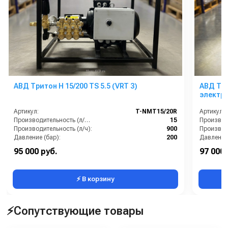
АВД Тритон H 15/200 TS 5.5 (VRT 3)
АВД Три
электр
Артикул:
T-NMT15/20R
Артикул:
Производительность (л/мин):
15
Производительность (л/ч):
900
Производи
Давление (бар):
200
Давление 
Напряжение (В):
380
Напряжен
95 000 руб.
97 000 
Страна-производитель:
Россия
Страна-п
⚡ В корзину
⚡Сопутствующие товары