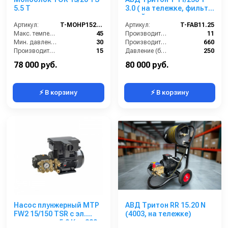
5.5 T
3.0 ( на тележке, фильтр,
сухой ход, электрика с
Артикул:
T-MOHP1520R
теплозащитой, с
Артикул:
T-FAB11.25
Макс. температура воды (°C):
45
катушкой)
Производительность (л/мин):
11
Мин. давление (бар):
30
Производительность (л/ч):
660
Производительность (л/мин):
15
Давление (бар):
250
Производительность (л/ч):
900
Мощность (кВт):
3.0
78 000 руб.
80 000 руб.
⚡ В корзину
⚡ В корзину
Насос плунжерный MTP
АВД Тритон RR 15.20 N
FW2 15/150 TSR с эл.
(4003, на тележке)
двигателем 5,0 Квт 380