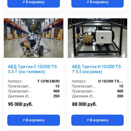
⚡ В корзину
⚡ В корзину
АВД Тритон C 15/250 TS
АВД Тритон Н 15/200 TS
5.5 T (на тележке)
Т 5.5 (на раме)
Артикул:
T-CFW24030
Артикул:
Н 15/200 TS Т 5.5
Производительность (л/мин):
15
Производительность (л/мин):
15
Производительность (л/ч):
900
Производительность (л/ч):
900
Давление (бар):
250
Давление (бар):
200
Напряжение (В):
380
Напряжение (В):
380
95 000 руб.
88 000 руб.
⚡ В корзину
⚡ В корзину