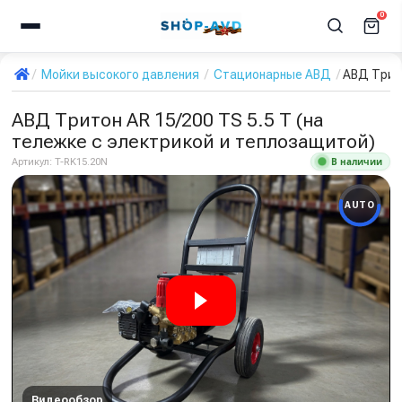
0
Мойки высокого давления
Стационарные АВД
АВД Трито
АВД Тритон AR 15/200 TS 5.5 T (на
тележке с электрикой и теплозащитой)
В наличии
Артикул:
T-RK15.20N
AUTO
Видеообзор