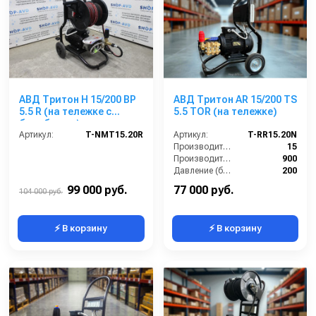
АВД Тритон H 15/200 BP
АВД Тритон AR 15/200 TS
5.5 R (на тележке с
5.5 TOR (на тележке)
барабаном)
Артикул:
T-NMT15.20R
Артикул:
T-RR15.20N
Производительность (л/мин):
15
Производительность (л/ч):
900
Давление (бар):
200
Напряжение (В):
380
99 000 руб.
77 000 руб.
104 000 руб.
⚡ В корзину
⚡ В корзину