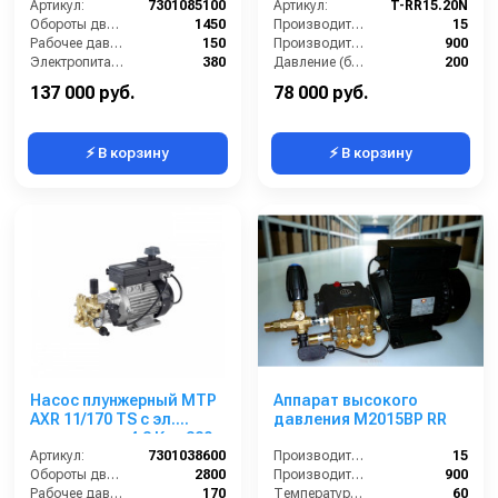
В
Артикул:
7301085100
Артикул:
T-RR15.20N
Обороты двигателя (об/мин):
1450
Производительность (л/мин):
15
Рабочее давление (бар):
150
Производительность (л/ч):
900
Электропитание (В):
380
Давление (бар):
200
Мощность (кВт):
5
Напряжение (В):
380
137 000 руб.
78 000 руб.
⚡ В корзину
⚡ В корзину
Насос плунжерный MTP
Аппарат высокого
AXR 11/170 TS с эл.
давления M2015BP RR
двигателем 4,3 Квт 380
В
Артикул:
7301038600
Производительность (л/мин):
15
Обороты двигателя (об/мин):
2800
Производительность (л/ч):
900
Рабочее давление (бар):
170
Температура (°C):
60