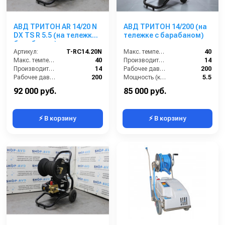
АВД ТРИТОН AR 14/20 N
АВД ТРИТОН 14/200 (на
DX TS R 5.5 (на тележке с
тележке с барабаном)
барабаном)
Артикул:
T-RC14.20N
Макс. температура воды (°C):
40
Макс. температура воды (°C):
40
Производительность (л/мин):
14
Производительность (л/мин):
14
Рабочее давление (бар):
200
Рабочее давление (бар):
200
Мощность (кВт):
5.5
Мощность (кВт):
5.5
92 000 руб.
85 000 руб.
⚡ В корзину
⚡ В корзину