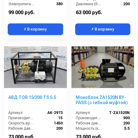
Электропитание (В):
380
Давление (бар):
200
Мощность (кВт):
4.3
99 000 руб.
63 000 руб.
⚡ В корзину
⚡ В корзину
АВД TOR 15/200 TS 5.5
Моноблок ZA1520N BY-
PASS (с гибкой муфтой)
Артикул:
AK-2973
Артикул:
T-ZA1520N
Производительность (л/мин):
15
Производительность (л/ч):
900
Скорость вращения (об/мин):
1450
Рабочее давление (бар):
200
Рабочее давление (бар):
200
Мощность (кВт):
5.5
Мощность (кВт):
5.5
Электропитание (В):
380
73 000 руб.
73 000 руб.