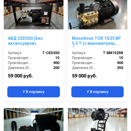
АВД CED550 (Без
Моноблок TOR 15/25 BP
аксессуаров)
5.5 T (с манометром,
без кнопки запуска)
Артикул:
T-CED550
Артикул:
T-BM1525N
Производительность (л/мин):
15
Производительность (л/мин):
15
Производительность (л/ч):
900
Производительность (л/ч):
900
Давление (бар):
200
Давление (бар):
250
Напряжение (В):
380
Напряжение (В):
380
59 000 руб.
59 000 руб.
⚡ В корзину
⚡ В корзину