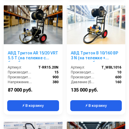
АВД Тритон AR 15/20 VRT
АВД Тритон В 10/160 ВР
5.5 T (на тележке с
3 N (на тележке +
барабаном, электрика с
катушка + блок
термозащитой )
Артикул:
T-RR15.20N
электрики с тепловым
Артикул:
T_WBL1016
Производительность (л/мин):
15
реле)
Производительность (л/мин):
10
Производительность (л/ч):
900
Производительность (л/ч):
600
Напряжение (В):
380
Давление (бар):
160
Рабочее давление (бар):
200
Мощность (кВт):
3
87 000 руб.
135 000 руб.
⚡ В корзину
⚡ В корзину