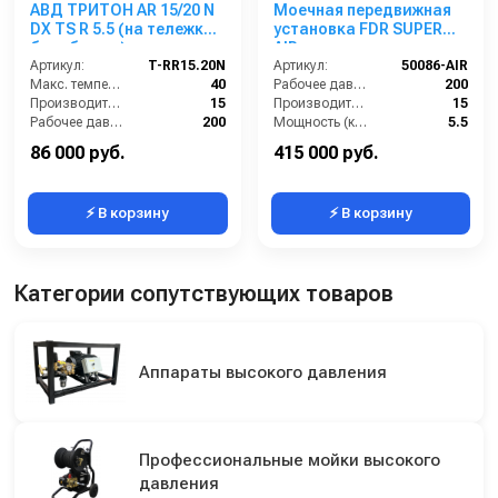
АВД ТРИТОН AR 15/20 N
Моечная передвижная
DX TS R 5.5 (на тележке с
установка FDR SUPER
барабаном)
AIR с нанесением пены,
Артикул:
T-RR15.20N
200 бар, 15 л/мин с
Артикул:
50086-AIR
Макс. температура воды (°C):
40
барабаном
Рабочее давление (бар):
200
Производительность (л/мин):
15
Производительность (л/мин):
15
Рабочее давление (бар):
200
Мощность (кВт):
5.5
Мощность (кВт):
5.5
Обороты двигателя (об/мин):
1450
86 000 руб.
415 000 руб.
⚡ В корзину
⚡ В корзину
Категории сопутствующих товаров
Аппараты высокого давления
Профессиональные мойки высокого
давления