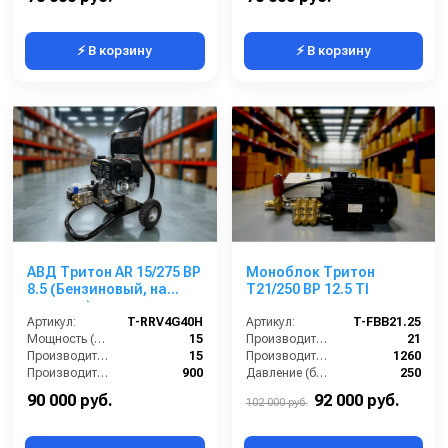
⚡ В корзину
⚡ В корзину
АВД Тритон AR 15/275 ВР
Моноблок Тритон
8.5 (Бензиновый, на
T21/250 BP 12.5 TI
тележке)
Артикул:
T-RRV4G40H
Артикул:
T-FBB21.25
Мощность (л/с):
15
Производительность (л/мин):
21
Производительность (л/мин):
15
Производительность (л/ч):
1260
Производительность (л/ч):
900
Давление (бар):
250
Рабочее давление (бар):
275
Мощность (кВт):
12.5
90 000 руб.
92 000 руб.
102 000 руб.