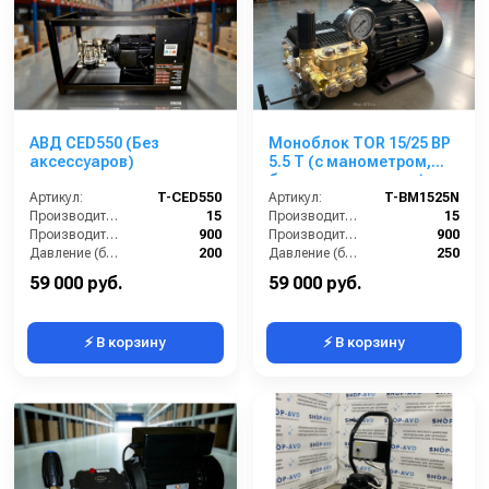
АВД CED550 (Без
Моноблок TOR 15/25 BP
аксессуаров)
5.5 T (с манометром,
без кнопки запуска)
Артикул:
T-CED550
Артикул:
T-BM1525N
Производительность (л/мин):
15
Производительность (л/мин):
15
Производительность (л/ч):
900
Производительность (л/ч):
900
Давление (бар):
200
Давление (бар):
250
Напряжение (В):
380
Напряжение (В):
380
59 000 руб.
59 000 руб.
⚡ В корзину
⚡ В корзину