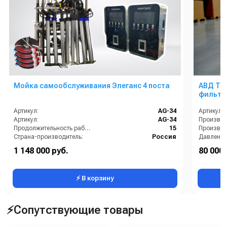
Мойка самообслуживания Элеганс 4 поста
АВД Три
фильтр,
теплоз
Артикул:
AG-34
Артикул:
Артикул:
AG-34
Продолжительность работы (мин):
15
Производи
Страна-производитель:
Россия
Давление 
Рабочее давление (бар):
200
Страна-п
1 148 000 руб.
80 000 
Гарантия:
1 год
Мощность
⚡ В корзину
⚡Сопутствующие товары