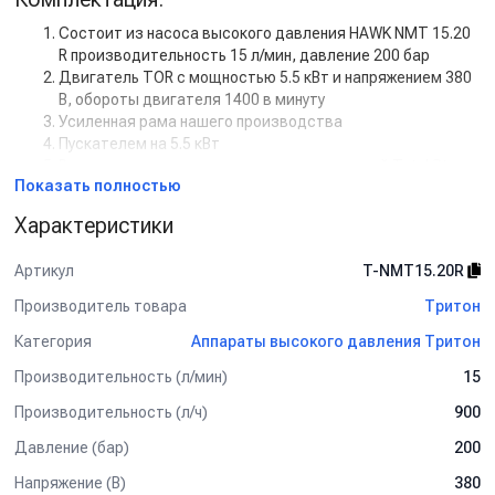
Состоит из насоса высокого давления HAWK NMT 15.20
R производительность 15 л/мин, давление 200 бар
Двигатель TOR с мощностью 5.5 кВт и напряжением 380
В, обороты двигателя 1400 в минуту
Усиленная рама нашего производства
Пускателем на 5.5 кВт
Регулятором высокого давления с системой Total Stop
Показать полностью
Дополнительная комплектация:
Характеристики
Манометр
Задержка выключения двигателя с таймером (от 5 сек
Артикул
T-NMT15.20R
до 50 сек)
Кнопкой на 12В для установки на стену.
Производитель товара
Тритон
Рама настенная
Категория
Аппараты высокого давления Тритон
Рама на колесах
Барабан для шланга от 10 м до 50 м
Производительность (л/мин)
15
Пенокомплект
Шланг высокого давления от 1 м до 50 м
Производительность (л/ч)
900
Турбофреза
Давление (бар)
200
Система пескоструй
Напряжение (В)
380
Спектр применения: