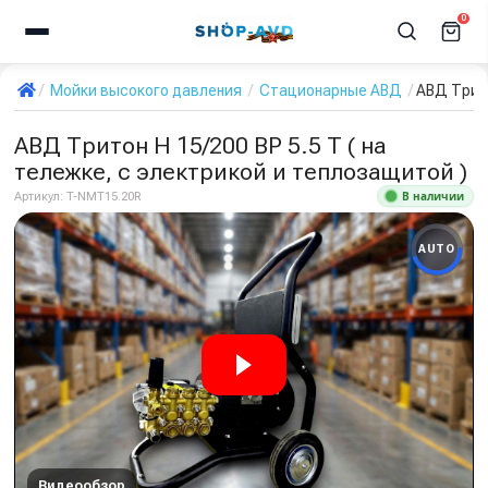
0
Мойки высокого давления
Стационарные АВД
АВД Трито
АВД Тритон H 15/200 BP 5.5 T ( на
тележке, с электрикой и теплозащитой )
В наличии
Артикул:
T-NMT15.20R
AUTO
Видеообзор