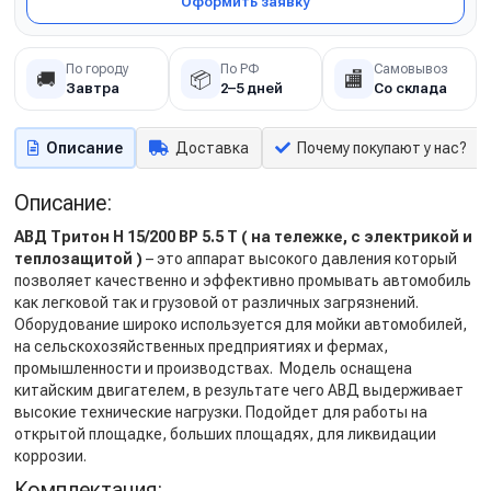
Оформить заявку
По городу
По РФ
Самовывоз
🚚
📦
🏬
Завтра
2–5 дней
Со склада
Описание
Доставка
Почему покупают у нас?
Описание:
АВД Тритон H 15/200 BP 5.5 T ( на тележке, с электрикой и
теплозащитой )
– это аппарат высокого давления который
позволяет качественно и эффективно промывать автомобиль
как легковой так и грузовой от различных загрязнений.
Оборудование широко используется для мойки автомобилей,
на сельскохозяйственных предприятиях и фермах,
промышленности и производствах. Модель оснащена
китайским двигателем, в результате чего АВД выдерживает
высокие технические нагрузки. Подойдет для работы на
открытой площадке, больших площадях, для ликвидации
коррозии.
Комплектация: