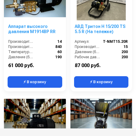
Аппарат высокого
АВД Тритон H 15/200 TS
давления M1914BP RR
5.5 R (На тележке)
Производительность (л/мин):
14
Артикул:
T-NMT15.20R
Производительность (л/ч):
840
Производительность (л/мин):
15
Температура (°C):
60
Давление (бар):
200
Давление (бар):
190
Рабочее давление (бар):
200
Мощность (кВт):
5.5
61 000 руб.
87 000 руб.
⚡ В корзину
⚡ В корзину