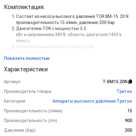
Комплектация:
Состоит из насоса высокого давления TOR BM-15. 20 N
производительность 15 л/мин, давление 200 бар
Двигателем TOR с мощностью 5,5
кВт и напряжением 380 В, обороты двигателя 1450 в
минуту
Усиленная рама нашего производства
Пускателем на 5,5 кВт
Показать полностью
Регулятором высокого давления с системой Total Stop
Шланг ВД гайка-гайка, 2SN-08, 450 бар, 20 м.
Характеристики
Копье L=70cm (изогнутое), 1/4внеш, оцинк. сталь
Пистолет высокого давления (аналог R+M
Артикул
T-BM15.20N
ST-2300), 31 Obar, 45 l/min, вход М22х1.5, выход 1/4, с
вращением
Производитель товара
Тритон
Муфта-байонет KW, 250bar, 1/4внеш, латунь (на себя)
Категория
Аппараты высокого давления Тритон
Ниппель удлиненный (KW) 250bar, 1/4внеш, нерж.сталь
Копье литое L=70см (прямое) для турбофрез,
Производительность (л/мин)
15
1/4внеш-1/4внеш, нерж. сталь
25045 Форсунка 1/4 ш
Производительность (л/ч)
900
Турбонасадка 20045, 250bar, вход 1/4внут
Давление (бар)
200
Дополнительная комплектация: