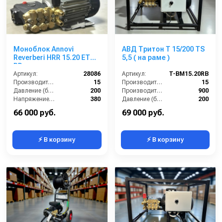
Моноблок Annovi
АВД Тритон Т 15/200 TS
Reverberi HRR 15.20 ET
5,5 ( на раме )
BP
Артикул:
28086
Артикул:
T-BM15.20RB
Производительность (л/мин):
15
Производительность (л/мин):
15
Давление (бар):
200
Производительность (л/ч):
900
Напряжение (В):
380
Давление (бар):
200
Мощность (кВт):
5.5
Напряжение (В):
380
66 000 руб.
69 000 руб.
⚡ В корзину
⚡ В корзину