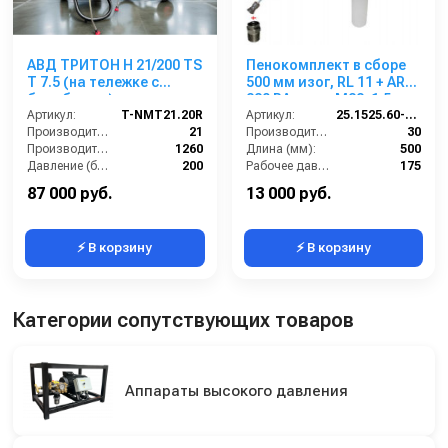
АВД ТРИТОН Н 21/200 TS
Пенокомплект в сборе
Т 7.5 (на тележке с
500 мм изог, RL 11 + ARS
барабаном)
220 РА; вход М22х1,5ш.
Артикул:
T-NMT21.20R
Артикул:
25.1525.60-P11 -6-220
Производительность (л/мин):
21
Производительность (л/мин):
30
Производительность (л/ч):
1260
Длина (мм):
500
Давление (бар):
200
Рабочее давление (бар):
175
Напряжение (В):
380
Вход:
22х1,5 наружняя резьба
87 000 руб.
13 000 руб.
⚡ В корзину
⚡ В корзину
Категории сопутствующих товаров
Аппараты высокого давления