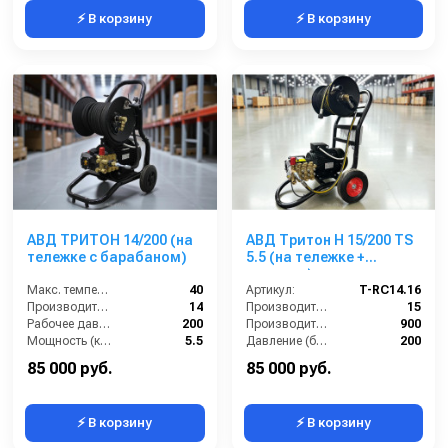
⚡ В корзину
⚡ В корзину
АВД ТРИТОН 14/200 (на
АВД Тритон Н 15/200 TS
тележке с барабаном)
5.5 (на тележке +
катушка)
Макс. температура воды (°C):
40
Артикул:
T-RC14.16
Производительность (л/мин):
14
Производительность (л/мин):
15
Рабочее давление (бар):
200
Производительность (л/ч):
900
Мощность (кВт):
5.5
Давление (бар):
200
Напряжение (В):
380
85 000 руб.
85 000 руб.
⚡ В корзину
⚡ В корзину