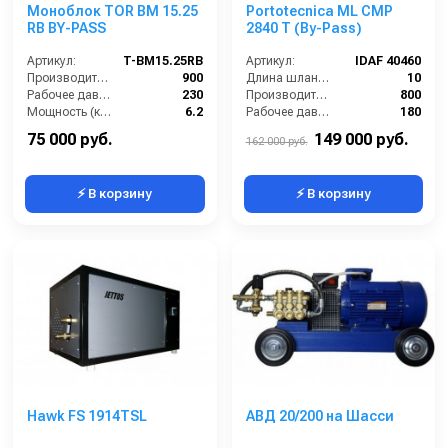
Моноблок TOR BM 15.25
Portotecnica ML CMP
RB BY-PASS
2840 T (By-Pass)
Артикул:
T-BM15.25RB
Артикул:
IDAF 40460
Производительность (л/ч):
900
Длина шланга ВД (м):
10
Рабочее давление (бар):
230
Производительность (л/ч):
800
Мощность (кВт):
6.2
Рабочее давление (бар):
180
Электропитание (В):
380
Мощность (кВт):
5.1
75 000 руб.
149 000 руб.
162 000 руб.
⚡ В корзину
⚡ В корзину
Hawk FS 1914TSL
АВД 20/200 на Шасси