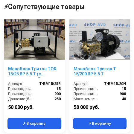
⚡Сопутствующие товары
Моноблок Тритон TOR
Моноблок Тритон T
15/25 ВР 5.5 T (с
15/200 BP 5.5 T
манометром, без
электрики)
Артикул:
T-BM15/25R
Артикул:
T-BM15.20N
Производительность (л/мин):
15
Производительность (л/мин):
15
Производительность (л/ч):
900
Производительность (л/ч):
900
Давление (бар):
250
Макс. температура воды на входе (°C):
40
Напряжение (В):
380
Обороты двигателя (об/мин):
1450
50 000 руб.
58 000 руб.
⚡ В корзину
⚡ В корзину