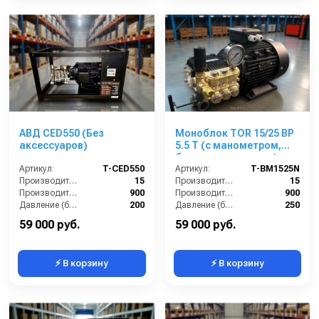
АВД CED550 (Без
Моноблок TOR 15/25 BP
аксессуаров)
5.5 T (с манометром,
без кнопки запуска)
Артикул:
T-CED550
Артикул:
T-BM1525N
Производительность (л/мин):
15
Производительность (л/мин):
15
Производительность (л/ч):
900
Производительность (л/ч):
900
Давление (бар):
200
Давление (бар):
250
Напряжение (В):
380
Напряжение (В):
380
59 000 руб.
59 000 руб.
⚡ В корзину
⚡ В корзину