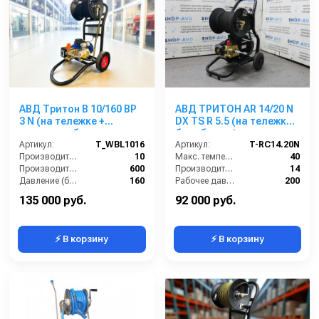
АВД Тритон В 10/160 ВР
АВД ТРИТОН AR 14/20 N
3 N (на тележке +
DX TS R 5.5 (на тележке с
катушка + блок
барабаном)
электрики с тепловым
Артикул:
T_WBL1016
Артикул:
T-RC14.20N
реле)
Производительность (л/мин):
10
Макс. температура воды (°C):
40
Производительность (л/ч):
600
Производительность (л/мин):
14
Давление (бар):
160
Рабочее давление (бар):
200
Мощность (кВт):
3
Мощность (кВт):
5.5
135 000 руб.
92 000 руб.
⚡ В корзину
⚡ В корзину