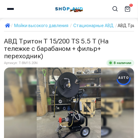
1
Мойки высокого давления
Стационарные АВД
АВД Трито
АВД Тритон Т 15/200 TS 5.5 Т (На
тележке с барабаном + фильр+
переходник)
В наличии
Артикул:
T-BM15.20N
AUTO