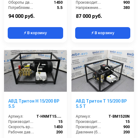
Обороты двигателя (об/мин):
1450
Производительность (л/ч):
900
Потребляемая мощность (кВт):
5.5
Напряжение (В):
380
Масса (кг):
50
Рабочее давление (бар):
200
94 000 руб.
87 000 руб.
⚡ В корзину
⚡ В корзину
АВД Тритон H 15/200 BP
АВД Тритон T 15/200 BP
5.5
5.5 T
Артикул:
T-HNMT15.20R
Артикул:
T-BM1520N
Производительность (л/мин):
15
Производительность (л/мин):
15
Скорость вращения (об/мин):
1450
Производительность (л/ч):
900
Рабочее давление (бар):
200
Давление (бар):
200
Мощность (кВт):
5.5
Мощность (кВт):
5.5