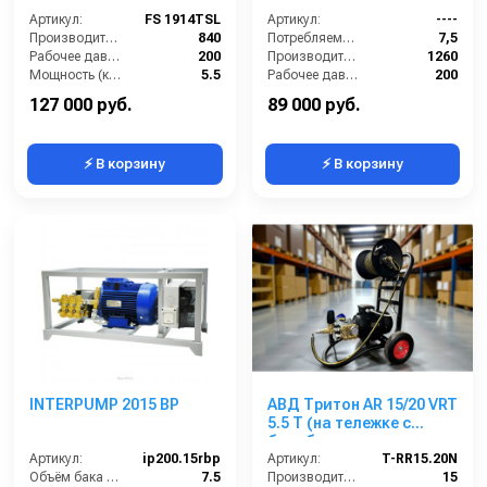
Артикул:
FS 1914TSL
Артикул:
----
Производительность (л/ч):
840
Потребляемая мощность (кВт):
7,5
Рабочее давление (бар):
200
Производительность (л/ч):
1260
Мощность (кВт):
5.5
Рабочее давление (бар):
200
Электропитание (В):
380
Мощность (кВт):
7.5
127 000 руб.
89 000 руб.
⚡ В корзину
⚡ В корзину
INTERPUMP 2015 BP
АВД Тритон AR 15/20 VRT
5.5 T (на тележке с
барабаном, электрика с
Артикул:
ip200.15rbp
термозащитой )
Артикул:
T-RR15.20N
Объём бака для моющего средства (л):
7.5
Производительность (л/мин):
15