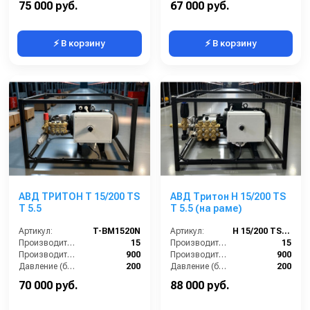
75 000 руб.
67 000 руб.
⚡ В корзину
⚡ В корзину
АВД ТРИТОН T 15/200 TS
АВД Тритон Н 15/200 TS
T 5.5
Т 5.5 (на раме)
Артикул:
T-BM1520N
Артикул:
Н 15/200 TS Т 5.5
Производительность (л/мин):
15
Производительность (л/мин):
15
Производительность (л/ч):
900
Производительность (л/ч):
900
Давление (бар):
200
Давление (бар):
200
Напряжение (В):
380
Напряжение (В):
380
70 000 руб.
88 000 руб.