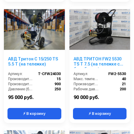
АВД Тритон C 15/250 TS
АВД ТРИТОН FW2 5530
5.5 T (на тележке)
TS T 7.5 (на тележке с
барабаном)
Артикул:
T-CFW24030
Артикул:
FW2-5530
Производительность (л/мин):
15
Макс. температура воды (°C):
40
Производительность (л/ч):
900
Производительность (л/мин):
21
Давление (бар):
250
Рабочее давление (бар):
200
Напряжение (В):
380
Мощность (кВт):
7.5
95 000 руб.
90 000 руб.
⚡ В корзину
⚡ В корзину