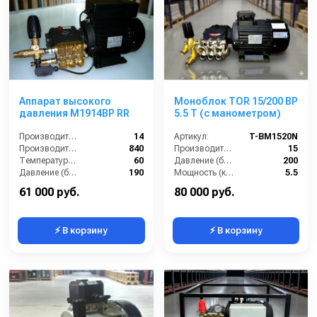
Аппарат высокого
Моноблок TOR 15/200 BP
давления M1914BP RR
5.5 T (с манометром)
Производительность (л/мин):
14
Артикул:
T-BM1520N
Производительность (л/ч):
840
Производительность (л/мин):
15
Температура (°C):
60
Давление (бар):
200
Давление (бар):
190
Мощность (кВт):
5.5
Страна-производитель:
Россия
61 000 руб.
80 000 руб.
⚡ В корзину
⚡ В корзину