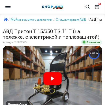
0
Мойки высокого давления
Стационарные АВД
АВД Трито
АВД Тритон T 15/350 TS 11 T (на
тележке, с электрикой и теплозащитой)
В наличии
Артикул:
T-FBB1535
AUTO
Видеообзор