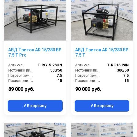
АВД Тритон AR 15/280 BP
АВД Тритон AR 15/280 BP
7.5 T Pro
7.5 T
Артикул:
T-RG15.28HN
Артикул:
T-RG15.28N
Источник питания (~/В/Гц):
380/50
Источник питания (~/В/Гц):
380/50
Потребляемая мощность (кВт):
7.5
Потребляемая мощность (кВт):
7.5
Производительность (л/мин):
15
Производительность (л/мин):
15
Давление (бар):
280
Давление (бар):
280
89 000 руб.
90 000 руб.
⚡ В корзину
⚡ В корзину