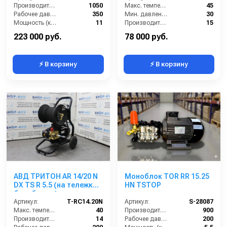
Производительность (л/ч):
1050
Макс. температура воды (°C):
45
Рабочее давление (бар):
350
Мин. давление (бар):
30
Мощность (кВт):
11
Производительность (л/мин):
15
Электропитание (В):
380
Производительность (л/ч):
900
223 000 руб.
78 000 руб.
⚡ В корзину
⚡ В корзину
АВД ТРИТОН AR 14/20 N
Моноблок TOR RR 15.25
DX TS R 5.5 (на тележке с
HN TSTOP
барабаном)
Артикул:
T-RC14.20N
Артикул:
S-28087
Макс. температура воды (°C):
40
Производительность (л/ч):
900
Производительность (л/мин):
14
Рабочее давление (бар):
200