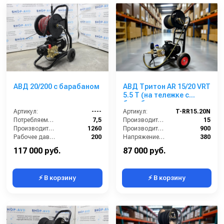
АВД 20/200 с барабаном
АВД Тритон AR 15/20 VRT
5.5 T (на тележке с
барабаном, электрика с
Артикул:
----
термозащитой )
Артикул:
T-RR15.20N
Потребляемая мощность (кВт):
7,5
Производительность (л/мин):
15
Производительность (л/ч):
1260
Производительность (л/ч):
900
Рабочее давление (бар):
200
Напряжение (В):
380
Мощность (кВт):
5.5
Рабочее давление (бар):
200
117 000 руб.
87 000 руб.
⚡ В корзину
⚡ В корзину