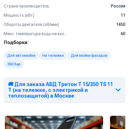
Кнопкой на 12В для установки на стену.
Страна-производитель
Россия
Рама настенная
Рама на колесах
Мощность (кВт)
11
Барабан для шланга от 10 м до 50 м
Пенокомплект
Обороты двигателя (об/мин)
1450
Шланг высокого давления от 1 м до 50 м
Макс. температура воды на входе (°C)
60
Турбофреза
Система пескоструй
Подборки
Спектр применения:
Для автомойки
На тележке
Для мойки фасадов
Используется на профессиональных автомойках, как
350 бар
легкого типа так и грузового.
Мойка любых поверхностей, в т.ч. подготовка
поверхностей к нанесению покрытий без использования
🚚 Для заказа АВД Тритон T 15/350 TS 11
абразива
T (на тележке, с электрикой и
Мойка котлов, теплообменников, испарителей и другого
теплозащитой) в Москве
оборудования от отложений и накипи
Мойка полов и открытых площадок
Подготовка конструкций к антикоррозионным работам,
удаления штукатурки, краски
Очистка и дезинфекция полов, поверхностей и