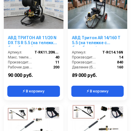
АВД ТРИТОН AR 11/20 N
АВД Тритон AR 14/160 T
DX TS R 5.5 (на тележке с
5.5 (на тележке с
барабаном)
барабаном)
Артикул:
T-RK11.20NDX
Артикул:
T-RC14.16N
Макс. температура воды (°C):
40
Производительность (л/мин):
14
Производительность (л/мин):
11
Производительность (л/ч):
840
Рабочее давление (бар):
200
Давление (бар):
160
Мощность (кВт):
5.5
Напряжение (В):
200
90 000 руб.
89 000 руб.
⚡ В корзину
⚡ В корзину