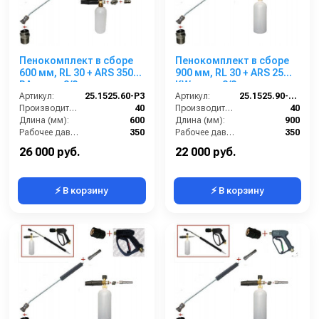
Пенокомплект в сборе
Пенокомплект в сборе
600 мм, RL 30 + ARS 350
900 мм, RL 30 + ARS 25
РА; вход 3/8ш.
KW; вход 3/8ш.
Артикул:
25.1525.60-P3
Артикул:
25.1525.90-KW3
Производительность (л/мин):
40
Производительность (л/мин):
40
Длина (мм):
600
Длина (мм):
900
Рабочее давление (бар):
350
Рабочее давление (бар):
350
Вход:
3/8 наружняя резьба
Вход:
3/8 наружняя резьба
26 000 руб.
22 000 руб.
⚡ В корзину
⚡ В корзину