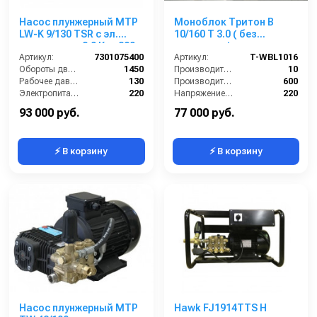
Насос плунжерный MTP
Моноблок Тритон B
LW-K 9/130 TSR с эл.
10/160 T 3.0 ( без
двигателем 2,9 Квт 220
электрики)
В
Артикул:
7301075400
Артикул:
T-WBL1016
Обороты двигателя (об/мин):
1450
Производительность (л/мин):
10
Рабочее давление (бар):
130
Производительность (л/ч):
600
Электропитание (В):
220
Напряжение (В):
220
Мощность (кВт):
2.9
Рабочее давление (бар):
160
93 000 руб.
77 000 руб.
⚡ В корзину
⚡ В корзину
Насос плунжерный MTP
Hawk FJ1914TTS H