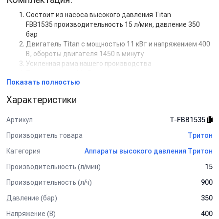
Состоит из насоса высокого давления Titan
FBB1535 производительность 15 л/мин, давление 350
бар
Двигатель Titan с мощностью 11 кВт и напряжением 400
В, обороты двигателя 1450 в минуту
Усиленная рама нашего производства
Пускателем на 11 кВт
Показать полностью
Регулятором высокого давления с системой Total Stop
АВД Тритон 15/350 ВР 11(на тележке)
Характеристики
Шланг ВД гайка-гайка, 2SN-06, 450 бар, 30 м
Пистолет в/давления ML955 SWTOP
Артикул
T-FBB1535
M22X1,5M-1/4F. 40 л/мин, 400 бар
мм 350 бар
Производитель товара
Тритон
Копье распылительное нерж/сталь SF40, 350/600
Категория
Аппараты высокого давления Тритон
Форсунка 15040, 1/4внеш, нерж. сталь,
Форсункодержатель M114 1/4
Производительность (л/мин)
15
Дополнительная комплектация:
Производительность (л/ч)
900
Манометр
Давление (бар)
350
Задержка выключения двигателя с таймером (от 5 сек
до 50 сек)
Напряжение (В)
400