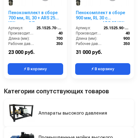
Пенокомплект в сборе
Пенокомплект в сборе
700 мм, RL 30 + ARS 25
900 мм, RL 30 с
KW; вход 3/8ш.
дренажем + ARS 25 KW;
Артикул:
25.1525.70-KW3
вход М22х1,5ш.
Артикул:
25.1525.90-KW2D
Производительность (л/мин):
40
Производительность (л/мин):
40
Длина (мм):
700
Длина (мм):
900
Рабочее давление (бар):
350
Рабочее давление (бар):
350
Вход:
3/8 наружняя резьба
Вход:
22х1,5 наружняя резьба
23 000 руб.
31 000 руб.
⚡ В корзину
⚡ В корзину
Категории сопутствующих товаров
Аппараты высокого давления
Промышленные мойки высокого