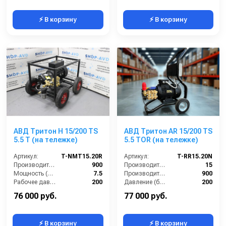
⚡ В корзину
⚡ В корзину
АВД Тритон H 15/200 TS
АВД Тритон AR 15/200 TS
5.5 T (на тележке)
5.5 TOR (на тележке)
Артикул:
T-NMT15.20R
Артикул:
T-RR15.20N
Производительность (л/ч):
900
Производительность (л/мин):
15
Мощность (л.с.):
7.5
Производительность (л/ч):
900
Рабочее давление (бар):
200
Давление (бар):
200
Мощность (кВт):
5.5
Напряжение (В):
380
76 000 руб.
77 000 руб.
⚡ В корзину
⚡ В корзину