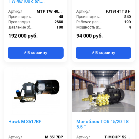
TW 48/100 с эл.
двигателем 380 В 11кВт
Артикул:
MTP TW 48/100
Артикул:
FJ1914TTS H
Производительность (л/мин):
48
Производительность (л/ч):
840
Производительность (л/ч):
2880
Рабочее давление (бар):
190
Давление (бар):
100
Мощность (кВт):
4
Рабочее давление (бар):
100
Электропитание (В):
380
192 000 руб.
94 000 руб.
⚡ В корзину
⚡ В корзину
Hawk M 3517BP
Моноблок TOR 15/20 TS
5.5 T
Артикул:
M 3517BP
Артикул:
T-MOHP1520R