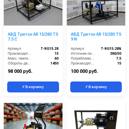
АВД Тритон AR 15/280 TS
АВД Тритон AR 15/280 TS
7.5 C
9 N
Артикул:
T-RG15.28
Артикул:
T-RG15.28N
Производительность (л/мин):
15
Источник питания (~/В/Гц):
380/50
Макс. температура воды на входе (°C):
60
Потребляемая мощность (кВт):
7.5
Обороты двигателя (об/мин):
1450
Производительность (л/мин):
15
Габариты (ДхШхВ):
590х405х375
Давление (бар):
280
98 000 руб.
100 000 руб.
⚡ В корзину
⚡ В корзину