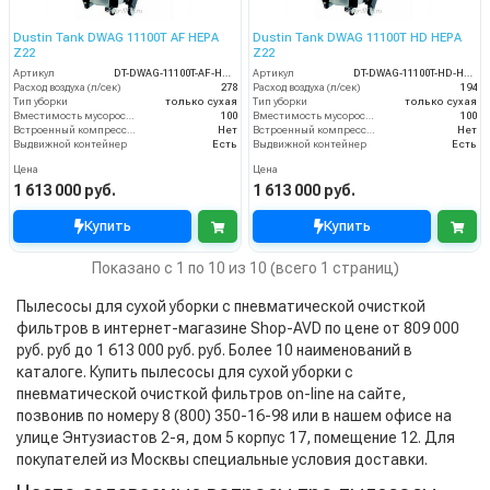
Dustin Tank DWAG 11100T AF HEPA
Dustin Tank DWAG 11100T HD HEPA
Z22
Z22
Артикул
DT-DWAG-11100T-AF-HEPA-Z22
Артикул
DT-DWAG-11100T-HD-HEPA-Z22
Расход воздуха (л/сек)
278
Расход воздуха (л/сек)
194
Тип уборки
только сухая
Тип уборки
только сухая
Вместимость мусоросборника (л)
100
Вместимость мусоросборника (л)
100
Встроенный компрессор
Нет
Встроенный компрессор
Нет
Выдвижной контейнер
Есть
Выдвижной контейнер
Есть
Цена
Цена
1 613 000 руб.
1 613 000 руб.
Купить
Купить
Показано с 1 по 10 из 10 (всего 1 страниц)
Пылесосы для сухой уборки с пневматической очисткой
фильтров в интернет-магазине Shop-AVD по цене от 809 000
руб. руб до 1 613 000 руб. руб. Более 10 наименований в
каталоге. Купить пылесосы для сухой уборки с
пневматической очисткой фильтров on-line на сайте,
позвонив по номеру 8 (800) 350-16-98 или в нашем офисе на
улице Энтузиастов 2-я, дом 5 корпус 17, помещение 12. Для
покупателей из Москвы специальные условия доставки.