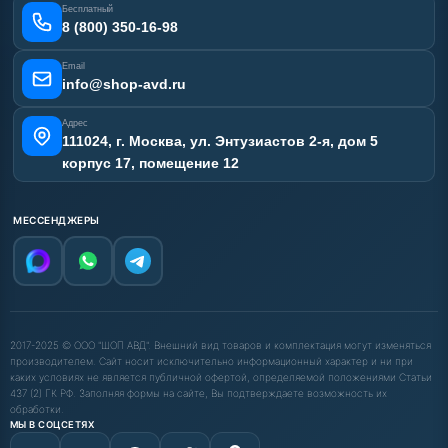
Бесплатный
Наши работы
8 (800) 350-16-98
Отзывы наших клиентов
Email
Карта сайта
info@shop-avd.ru
Адрес
111024, г. Москва, ул. Энтузиастов 2-я, дом 5
корпус 17, помещение 12
МЕССЕНДЖЕРЫ
2017-2025 © ООО "ШОП АВД". Внешний вид товаров и комплектация могут изменяться
производителем. Сайт носит исключительно информационный характер и ни при
каких условиях не является публичной офертой, определяемой положениями Статьи
437 (2) ГК РФ. Заполняя формы на сайте, Вы подтверждаете возможность их
обработки.
МЫ В СОЦСЕТЯХ