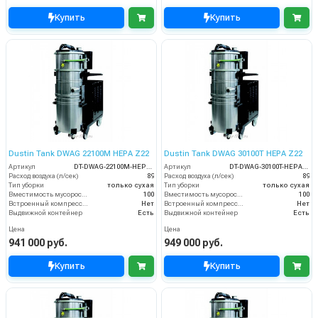
Купить
Купить
Dustin Tank DWAG 22100M HEPA Z22
Dustin Tank DWAG 30100T HEPA Z22
Артикул
DT-DWAG-22100M-HEPA-Z22
Артикул
DT-DWAG-30100T-HEPA-Z22
Расход воздуха (л/сек)
89
Расход воздуха (л/сек)
89
Тип уборки
только сухая
Тип уборки
только сухая
Вместимость мусоросборника (л)
100
Вместимость мусоросборника (л)
100
Встроенный компрессор
Нет
Встроенный компрессор
Нет
Выдвижной контейнер
Есть
Выдвижной контейнер
Есть
Цена
Цена
941 000 руб.
949 000 руб.
Купить
Купить