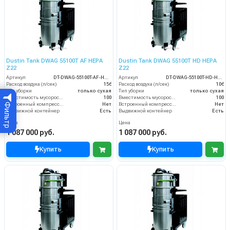
Dustin Tank DWAG 55100T AF HEPA
Dustin Tank DWAG 55100T HD HEPA
Z22
Z22
Артикул
DT-DWAG-55100T-AF-HEPA-Z22
Артикул
DT-DWAG-55100T-HD-HEPA-Z22
Расход воздуха (л/сек)
156
Расход воздуха (л/сек)
106
Тип уборки
только сухая
Тип уборки
только сухая
Вместимость мусоросборника (л)
100
Вместимость мусоросборника (л)
100
Встроенный компрессор
Нет
Встроенный компрессор
Нет
Фильтр
Выдвижной контейнер
Есть
Выдвижной контейнер
Есть
Цена
Цена
1 087 000 руб.
1 087 000 руб.
Купить
Купить