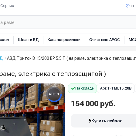
Сервис
пн–
сосы
Шланги ВД
Каналопромывки
Очистные АРОС
МС
ВД
АВД Тритон B 15/200 BP 5.5 T ( на раме, электрика с теплозащи
а раме, электрика с теплозащитой )
На складе
Арт:
T-TML15.20B
AUTO
154 000 руб.
Купить сейчас