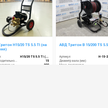
5/20 TS 5.5 TI (на
АВД Тритон B 15/200 TS 5.5
жке)
:
H15/20 TS 5.5 TI (на тележке)
Артикул:
H-15-
Производительность (л/мин):
15
Диаметр вала (мм):
Производительность (л/ч):
900
Макс. температура горячей воды (°C):
е (бар):
200
Производительность (л/мин):
ть (кВт):
5.5
Давление (бар):
0 руб.
90 000 руб.
⚡ В корзину
⚡ В корзину