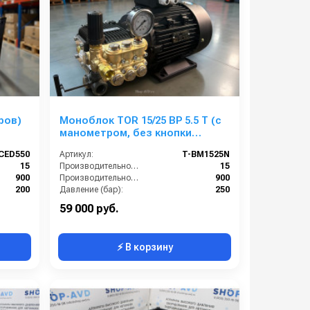
ров)
Моноблок TOR 15/25 BP 5.5 T (с
манометром, без кнопки
запуска)
CED550
Артикул:
T-BM1525N
15
Производительность (л/мин):
15
900
Производительность (л/ч):
900
200
Давление (бар):
250
380
Напряжение (В):
380
59 000 руб.
⚡ В корзину