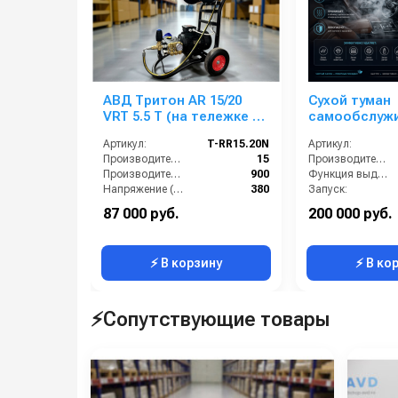
АВД Тритон AR 15/20
Сухой туман
VRT 5.5 T (на тележке с
самообслужи
барабаном, электрика с
Автомойки
Артикул:
T-RR15.20N
Артикул:
термозащитой )
Производительность (л/мин):
15
Производитель:
Производительность (л/ч):
900
Функция выдувания:
Напряжение (В):
380
Запуск:
Страна-производитель:
Россия
Страна-производитель:
87 000 руб.
200 000 руб.
Рабочее давление (бар):
200
Мощность (кВт):
⚡ В корзину
⚡ В ко
⚡Сопутствующие товары