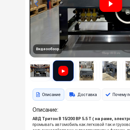
Видеообзор
▶
Описание
Доставка
Почему п
Описание:
АВД Тритон B 15/200 BP 5.5 T ( на раме, элек
промывать автомобиль как легковой так и грузов