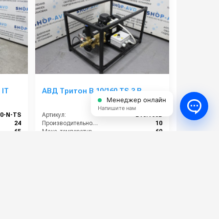
 IT
АВД Тритон B 10/160 TS 3 B
Менеджер онлайн
Напишите нам
20-N-TS
Артикул:
B10.160B
24
Производительность (л/мин):
10
65
Макс. температура воды на входе (°C):
60
15
Обороты двигателя (об/мин):
1450
200
Электропитание (В):
220
130 000 руб.
⚡ В корзину