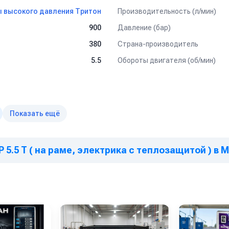
ах, как легкого типа так и грузового.
Производительность (л/мин)
 высокого давления Тритон
вка поверхностей к нанесению покрытий без использования абразив
Давление (бар)
900
й и другого оборудования от отложений и накипи
Страна-производитель
380
Обороты двигателя (об/мин)
5.5
м работам, удаления штукатурки, краски
й и оборудования на
ногое другое
Показать ещё
P 5.5 T ( на раме, электрика с теплозащитой ) в 