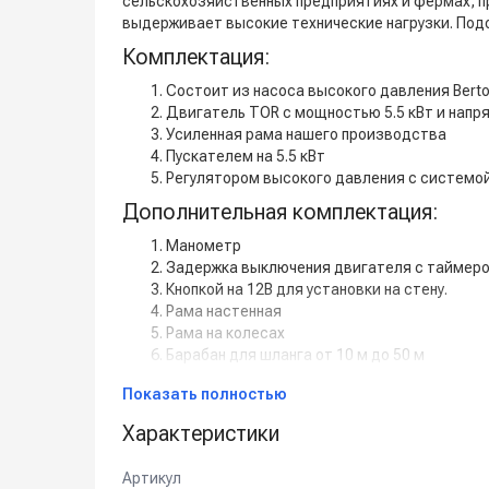
сельскохозяйственных предприятиях и фермах, п
выдерживает высокие технические нагрузки. Под
Комплектация:
Состоит из насоса высокого давления Bertol
Двигатель TOR с мощностью 5.5 кВт и напря
Усиленная рама нашего производства
Пускателем на 5.5 кВт
Регулятором высокого давления с системой 
Дополнительная комплектация:
Манометр
Задержка выключения двигателя с таймером 
Кнопкой на 12В для установки на стену.
Рама настенная
Рама на колесах
Барабан для шланга от 10 м до 50 м
Пенокомплект
Показать полностью
Шланг высокого давления от 1 м до 50 м
Турбофреза
Характеристики
Система пескоструй
Спектр применения:
Артикул