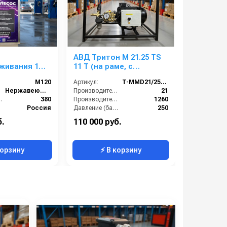
АВД Тритон M 21.25 TS
АВД Трит
живания 1
11 T (на раме, с
7.5 T ( н
0
манометром, фильтром,
электрик
М120
Артикул:
T-MMD21/250R
Артикул:
электрикой и
теплоза
Нержавеющая Сталь
Производительность (л/мин):
21
теплозащитой)
 (В):
380
Производительность (л/ч):
1260
Россия
Давление (бар):
250
1 год
Напряжение (В):
380
б.
110 000 руб.
91 000 ру
Страна-производитель:
Россия
корзину
⚡ В корзину
⚡ 