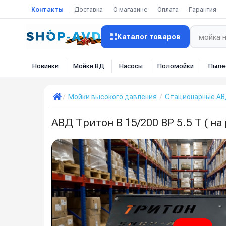
Контакты
Доставка
О магазине
Оплата
Гарантия
Каталог товаров
Новинки
Мойки ВД
Насосы
Поломойки
Пыле
Мойки высокого давления
Стационарные А
АВД Тритон B 15/200 BP 5.5 T ( н