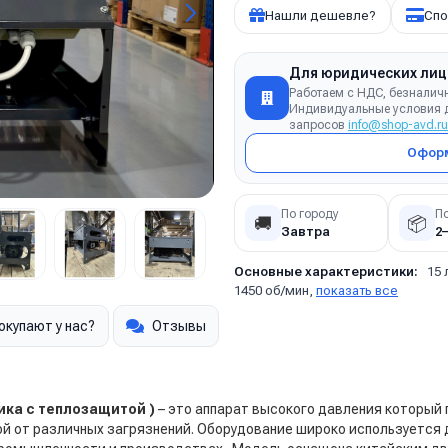
Нашли дешевле?
Спо
Для юридических лиц
Работаем с НДС, безналич
Индивидуальные условия д
запросов
info@shop-avd.ru
Оформ
По городу
П
🚚
📦
Завтра
2
Основные характеристики:
15 
1450 об/мин,
показать все
окупают у нас?
Отзывы
трика с теплозащитой )
– это аппарат высокого давления который
ой от различных загрязнений. Оборудование широко используется 