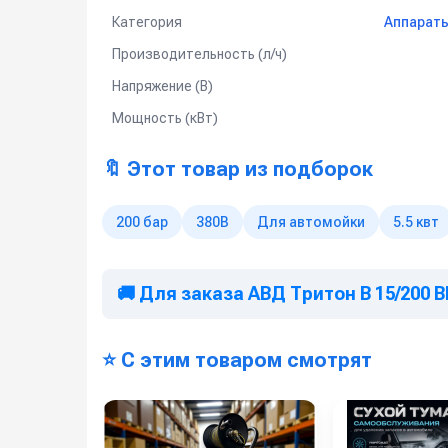
Используется на профессиональных автомойк
Категория
Аппараты
Мойка любых поверхностей, в т.ч. подгото
Производительность (л/ч)
Мойка котлов, теплообменников, испарителе
Напряжение (В)
Мойка полов и открытых площадок
Мощность (кВт)
Подготовка конструкций к антикоррозионны
Очистка и дезинфекция полов, поверхносте
предприятиях пищевой промышленности и м
🔖 Этот товар из подборок
200 бар
380В
Для автомойки
5.5 квт
🚚 Для заказа АВД Тритон B 15/200 B
⭐ С этим товаром смотрят