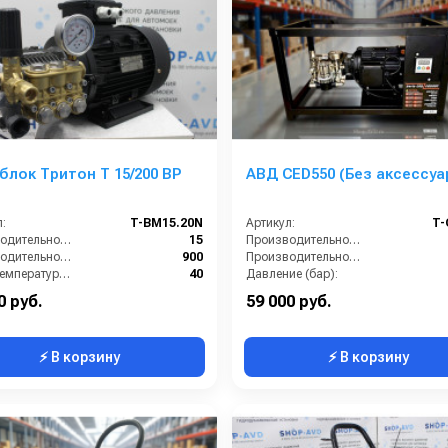
лок Тритон T 15/200 BP
АВД CED550 (Без аксессуа
:
T-BM15.20N
Артикул:
T-
Производительность (л/мин):
15
Производительность (л/мин):
Производительность (л/ч):
900
Производительность (л/ч):
Макс. температура воды на входе (°C):
40
Давление (бар):
Обороты двигателя (об/мин):
1450
Напряжение (В):
0 руб.
59 000 руб.
⚡ В корзину
⚡ В корзину