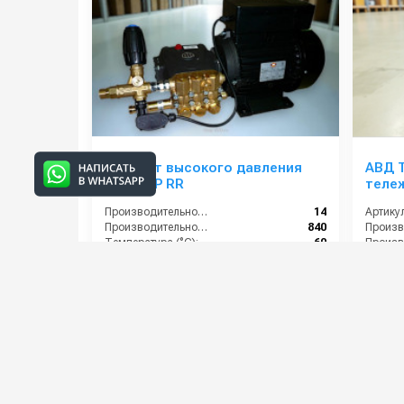
Аппарат высокого давления
АВД Тритон H1
M1914BP RR
теле
Производительность (л/мин):
14
Артикул
Производительность (л/ч):
840
Температура (°C):
60
Давление (бар):
190
Давлени
Мощнос
61 000 руб.
75 00
⚡ В корзину