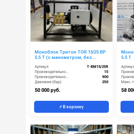
Моноблок Тритон TOR 15/25 ВР
Моноб
5.5 T (с манометром, без
5.5 T
электрики)
Артикул:
T-BM15/25R
Артикул
Производительность (л/мин):
15
Производительность (л/ч):
900
Давление (бар):
250
Напряжение (В):
380
50 000 руб.
58 00
⚡ В корзину