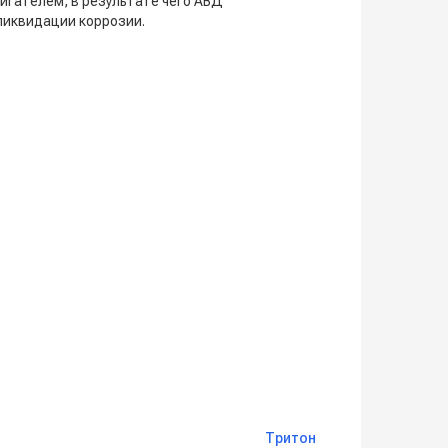
гателем, в результате чего АВД
ликвидации коррозии.
Тритон