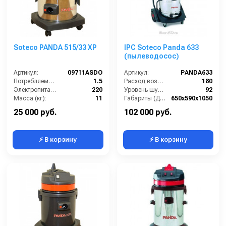
Soteco PANDA 515/33 XP
IPC Soteco Panda 633
(пылеводосос)
Артикул:
09711ASDO
Артикул:
PANDA633
Потребляемая мощность (кВт):
1.5
Расход воздуха (л/сек):
180
Электропитание (В):
220
Уровень шума (дБ(А)):
92
Масса (кг):
11
Габариты (ДхШхВ):
650х590х1050
Размеры ДхШхВ (мм):
420х420х830
Номинальный диаметр принадлежностей (мм):
40
25 000 руб.
102 000 руб.
⚡ В корзину
⚡ В корзину