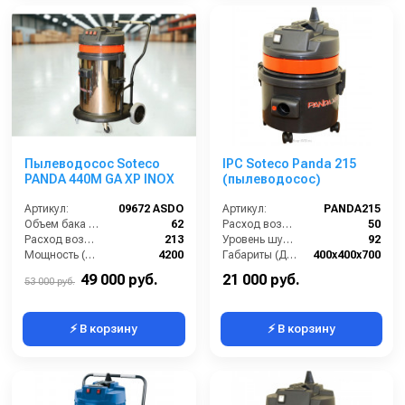
Пылеводосос Soteco
IPC Soteco Panda 215
PANDA 440M GA XP INOX
(пылеводосос)
Артикул:
09672 ASDO
Артикул:
PANDA215
Объем бака (л):
62
Расход воздуха (л/сек):
50
Расход воздуха (л/сек):
213
Уровень шума (дБ(А)):
92
Мощность (Вт):
4200
Габариты (ДхШхВ):
400х400х700
Напряжение (В):
220
Номинальный диаметр принадлежностей (мм):
36
49 000 руб.
21 000 руб.
53 000 руб.
⚡ В корзину
⚡ В корзину