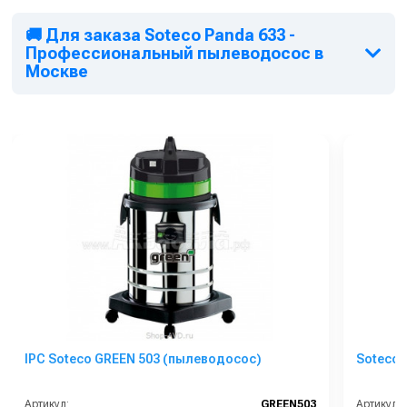
🚚 Для заказа Soteco Panda 633 -
Профессиональный пылеводосос в
Москве
IPC Soteco GREEN 503 (пылеводосос)
Soteco 
Артикул:
GREEN503
Артикул: