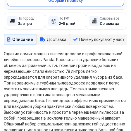
Оформить заявку
По городу
По РФ
Самовывоз
🚚
📦
🏬
Завтра
2–5 дней
Со склада
Описание
Доставка
Почему покупают у нас?
Один из самых мощных пылеводососов в профессиональной
линейке пылесосов Panda. Рассчитан на удаление больших
объемов загрязнений, в т.ч. тяжелой грязи и воды. Бак из
нержавеющей стали ёмкостью 78 литров легко
опрокидывается для оперативного удаления мусора из бака.
Три независимые турбины пылеводососа позволяют легко
очистить значительную площадь. Тележка выполнена из
ударопрочного пластика и оснащена механизмом
опрокидывания бака. Пылеводосос эффективно применяются
для вакуумной уборки практически любых поверхностей.
Высокая устойчивость и простота перемещения пылесоса за
собой, превращают в исключительно маневренный аппарат.
Обширный набор специальных принадлежностей существенно
расширяет возможности применения пылесоса. Большой бак