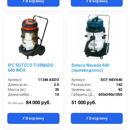
⚡ В корзину
⚡ В корзину
IPC SOTECO TORNADO
Soteco Nevada 640
640 INOX
(пылеводосос)
Артикул:
11346 ASDO
Артикул:
SOT-NEV640
Длина всасывающего шланга (м):
2.5
Расход воздуха (л/сек):
142
Масса (кг):
35
Уровень шума (дБ(А)):
92
Длина кабеля (м):
10
Габариты (ДхШхВ):
650х590х1050
Емкость бака для мусора (л):
78
Номинальный диаметр принадлежностей (мм):
40
84 000 руб.
51 000 руб.
91 000 руб.
⚡ В корзину
⚡ В корзину