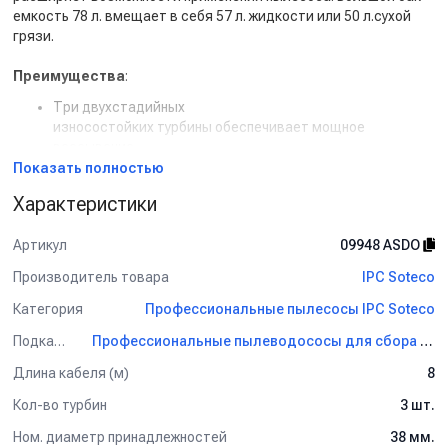
емкость 78 л. вмещает в себя 57 л. жидкости или 50 л.сухой
грязи.
Преимущества
:
Три двухстадийных
износостойких турбины обеспечивает мощное
всасывание
Бак из нержавеющей стали дает повышенный уровень
Показать полностью
звукоизоляции
Характеристики
Защитный кожух обеспечивает сохранность колес и бака
Возможность установки дополнительного мешка для
Артикул
09948 ASDO
сбора мусора (при использовании аппарата для сухой
уборки)
Производитель товара
IPC Soteco
В стандартной комплектации фильтр-корзина
Богатая комплектация
Категория
Профессиональные пылесосы IPC Soteco
Комплектация:
Подкатегория
Профессиональные пылеводососы для сбора сухой и жидкой грязи IPC Soteco
Гибкий всасывающий шланг, длина 2,5 м. - 1шт.
Длина кабеля (м)
8
Муфта соединительная «шланг-насадка» - 1шт.
Кол-во турбин
3 шт.
Соединительное колено - 1шт.
Удлинительная трубка алюминий/пластик, 2х0,5 м. - 2 шт.
Ном. диаметр принадлежностей
38 мм.
Насадка для сбора воды/жидкой грязи, рабочая ширина