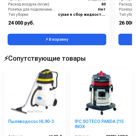
Расход воздуха (л/сек):
60
Расход во
Розетка для подключения инструмента:
Нет
Тип уборки:
сухая и сбор жидкостей
Тип убор
Материал бака:
Нержавеющая сталь
Материал
24 000 руб.
26 000 
Номинальный диаметр принадлежностей (мм):
40
⚡ В корзину
⚡Сопутствующие товары
Пылеводосос HL90-3
IPC SOTECO PANDA 215
INOX