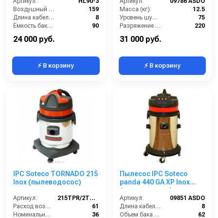
Артикул:
HL90-3
Артикул:
09786 ASDO
Воздушный поток (л/сек):
159
Масса (кг):
12.5
Длина кабеля (м):
8
Уровень шума (дБ):
75
Ёмкость бака (л):
90
Разряжение (мБар):
220
Сила всасывания (мбар):
250
Размеры (ДхШхВ):
390х390х620
24 000 руб.
31 000 руб.
⚡ В корзину
⚡ В корзину
IPC Soteco TORNADO 215
Пылесос IPC Soteco
Inox (пылеводосос)
panda 440 GA XP Inox
(пылеводосос)
Артикул:
215TPR/2TORN215
Артикул:
09851 ASDO
Расход воздуха (л/сек):
61
Длина кабеля (м):
8
Номинальный диаметр принадлежностей (мм):
36
Объем бака (л):
62