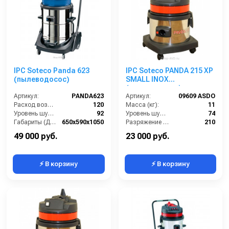
IPC Soteco Panda 623
IPC Soteco PANDA 215 XP
(пылеводосос)
SMALL INOX
(пылеводосос)
Артикул:
PANDA623
Артикул:
09609 ASDO
Расход воздуха (л/сек):
120
Масса (кг):
11
Уровень шума (дБ(А)):
92
Уровень шума (дБ):
74
Габариты (ДхШхВ):
650х590х1050
Разряжение (мБар):
210
Номинальный диаметр принадлежностей (мм):
40
Размеры (ДхШхВ):
390х390х630
49 000 руб.
23 000 руб.
⚡ В корзину
⚡ В корзину