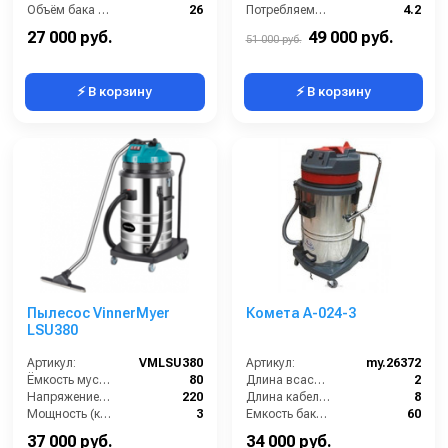
Объём бака (л):
26
Потребляемая мощность (кВт):
4.2
Разрежение / сила всасывания (мбар):
220
Расход воздуха (л/сек):
213
27 000 руб.
49 000 руб.
51 000 руб.
⚡ В корзину
⚡ В корзину
Пылесос VinnerMyer
Комета А-024-3
LSU380
Артикул:
VMLSU380
Артикул:
my.26372
Ёмкость мусоросборника (л):
80
Длина всасывающего шланга (м):
2
Напряжение (В):
220
Длина кабеля (м):
8
Мощность (кВт):
3
Емкость бака для мусора (л):
60
Длина сетевого шнура (м):
7.2
Количество турбин (шт):
3
37 000 руб.
34 000 руб.