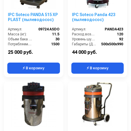
IPC Soteco PANDA 515 XP
IPC Soteco Panda 423
PLAST (пылеводосос)
(пылеводосос)
Артикул:
09724 ASDO
Артикул:
PANDA423
Масса (кг):
11.5
Расход воздуха (л/сек):
120
Объем бака (л):
30
Уровень шума (дБ(А)):
92
Потребляемая мощность (Вт):
1500
Габариты (ДхШхВ):
500х500х990
Удлинительные трубки (м):
2х0,5 алюминий в пластике
Номинальный диаметр принадлежностей (мм):
40
25 000 руб.
44 000 руб.
⚡ В корзину
⚡ В корзину