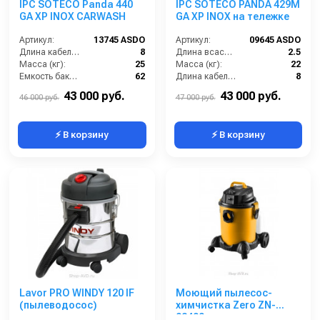
IPC SOTECO Panda 440
IPC SOTECO PANDA 429M
GA XP INOX CARWASH
GA XP INOX на тележке
Артикул:
13745 ASDO
Артикул:
09645 ASDO
Длина кабеля (м):
8
Длина всасывающего шланга (м):
2.5
Масса (кг):
25
Масса (кг):
22
Емкость бака для мусора (л):
62
Длина кабеля (м):
8
Уровень шума (дБ):
75
Емкость бака для мусора (л):
62
43 000 руб.
43 000 руб.
46 000 руб.
47 000 руб.
⚡ В корзину
⚡ В корзину
Lavor PRO WINDY 120 IF
Моющий пылесос-
(пылеводосос)
химчистка Zero ZN-
02400