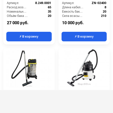
Артикул:
8.249.0001
Артикул:
ZN-02400
Расход воздуха (л/сек):
65
Длина кабеля (м):
8
Номинальный диаметр принадлежностей (мм):
35
Ёмкость бака (л):
20
Объём бака (л):
20
Сила всасывания (мбар):
210
Рабочая ширина основной насадки (мм):
300
Мощность (Вт):
1200
27 000 руб.
10 000 руб.
⚡ В корзину
⚡ В корзину
Пылеводосос Zero TB-
Пылеводосос LC-152P
112
Артикул:
TB-112
Артикул:
LC-152P
Длина кабеля (м):
7
Длина кабеля (м):
7