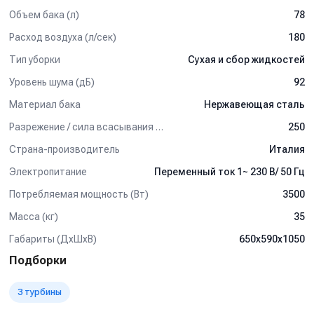
400 мм. -1 шт.
Объем бака (л)
78
Насадка для сбора пыли, рабочая ширина 400 мм. - 1шт.
Расход воздуха (л/сек)
180
Насадка щелевая - 1шт.
Насадка-щетка круглая, для чистки мебели и батарей -1
Тип уборки
Сухая и сбор жидкостей
шт.
Уровень шума (дБ)
92
Полиэстеровая фильтр-корзина конической формы - 1
шт.
Материал бака
Нержавеющая сталь
Разрежение / сила всасывания (мбар)
250
Страна-производитель
Италия
Электропитание
Переменный ток 1~ 230 В/ 50 Гц
Потребляемая мощность (Вт)
3500
Масса (кг)
35
Габариты (ДхШхВ)
650х590х1050
Подборки
3 турбины