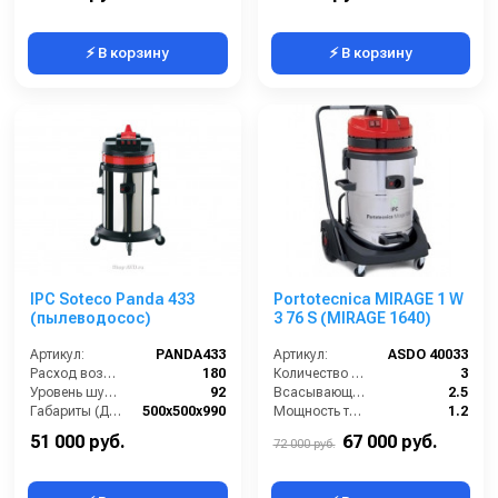
⚡ В корзину
⚡ В корзину
IPC Soteco Panda 433
Portotecnica MIRAGE 1 W
(пылеводосос)
3 76 S (MIRAGE 1640)
Артикул:
PANDA433
Артикул:
ASDO 40033
Расход воздуха (л/сек):
180
Количество турбин (шт):
3
Уровень шума (дБ(А)):
92
Всасывающий шланг (м):
2.5
Габариты (ДхШхВ):
500х500х990
Мощность турбины (Вт):
1.2
Номинальный диаметр принадлежностей (мм):
40
Расход воздуха (л/сек):
162
51 000 руб.
67 000 руб.
72 000 руб.