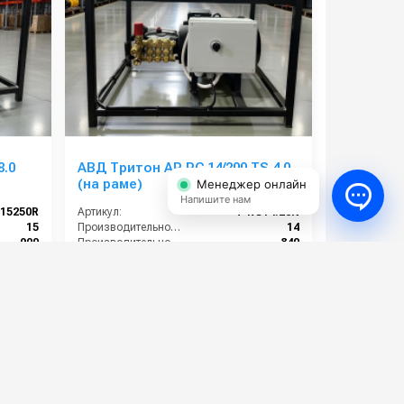
8.0
АВД Тритон AR RC 14/200 TS 4.0
(на раме)
Менеджер онлайн
Напишите нам
15250R
Артикул:
T-RС14.20N
15
Производительность (л/мин):
14
900
Производительность (л/ч):
840
250
Давление (бар):
200
400
Напряжение (В):
380
65 000 руб.
⚡ В корзину