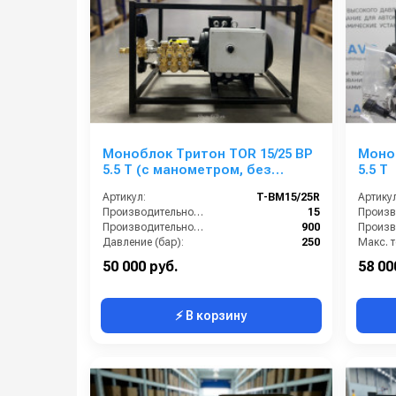
Моноблок Тритон TOR 15/25 ВР
Моноб
5.5 T (с манометром, без
5.5 T
электрики)
Артикул:
T-BM15/25R
Артикул
Производительность (л/мин):
15
Производительность (л/ч):
900
Давление (бар):
250
Напряжение (В):
380
50 000 руб.
58 00
⚡ В корзину