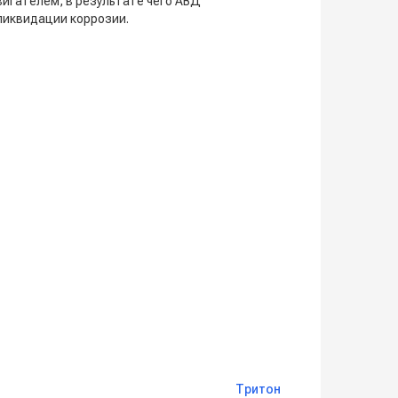
игателем, в результате чего АВД
ликвидации коррозии.
Тритон