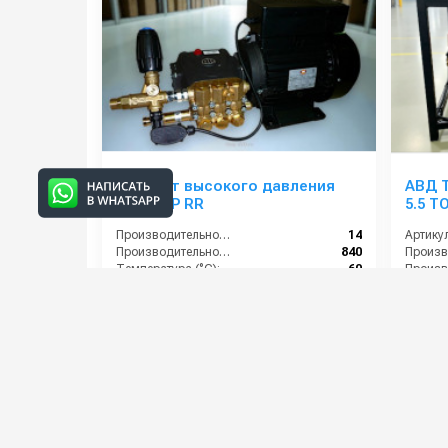
Аппарат высокого давления
АВД Т
M1914BP RR
5.5 T
тепл
Производительность (л/мин):
14
Артикул
Производительность (л/ч):
840
Температура (°C):
60
Давление (бар):
190
Давлени
Мощнос
61 000 руб.
78 00
⚡ В корзину