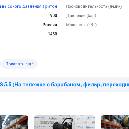
Производительность (л/мин)
 высокого давления Тритон
Давление (бар)
900
Мощность (кВт)
Россия
1450
ах, как легкого типа так и грузового.
вка поверхностей к нанесению покрытий без использования абразив
Показать ещё
й и другого оборудования от отложений и накипи
м работам, удаления штукатурки, краски
TS 5.5 (На тележке с барабаном, фильр, переходн
й и оборудования на
ногое другое