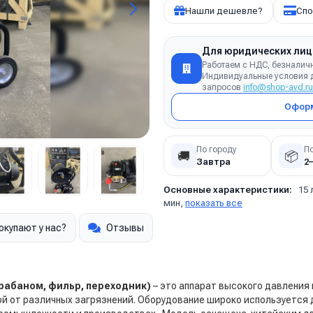
Нашли дешевле?
Спо
Для юридических лиц
Работаем с НДС, безналич
Индивидуальные условия д
запросов
info@shop-avd.ru
Оформ
По городу
П
🚚
📦
Завтра
2
Основные характеристики:
15 
мин,
показать все
окупают у нас?
Отзывы
барабаном, фильр, переходник)
– это аппарат высокого давления
ой от различных загрязнений. Оборудование широко используется 