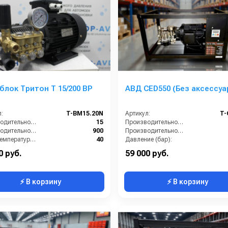
лок Тритон T 15/200 BP
АВД CED550 (Без аксессуа
:
T-BM15.20N
Артикул:
T-
Производительность (л/мин):
15
Производительность (л/мин):
Производительность (л/ч):
900
Производительность (л/ч):
Макс. температура воды на входе (°C):
40
Давление (бар):
Обороты двигателя (об/мин):
1450
Напряжение (В):
0 руб.
59 000 руб.
⚡ В корзину
⚡ В корзину