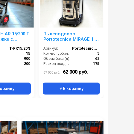
 AR 15/200 T
Пылеводосос
АВД ТРИТ
Portotecnica MIRAGE 1 W
BP 3 T (н
)
3 61 S GA
катушкой
T-RR15.20N
Артикул:
Portotecnica MIRAGE 1 W 3 61 S GA
Артикул:
электрик
):
15
Кол-во турбин:
3
реле, ре
):
900
Объем бака (л):
62
160 бар л
р):
200
Расход воздуха (л/сек):
175
 (В):
380
Материал бака:
Нержавейка
62 000 руб.
86 000 ру
67 000 руб.
Россия
Мощность (Вт):
3150
корзину
⚡ В корзину
⚡ 