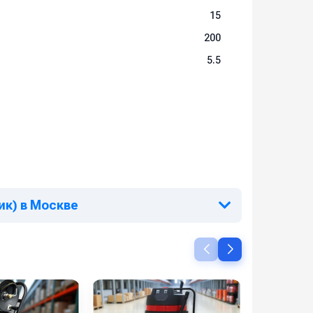
15
200
5.5
а
ик) в Москве