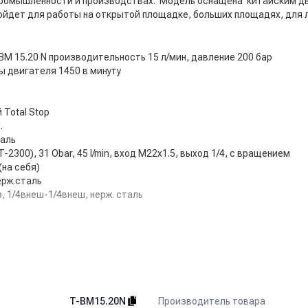
промышленности и производствах. Модель оснащена китайским дв
ойдет для работы на открытой площадке, больших площадях, для 
M 15.20 N производительность 15 л/мин, давление 200 бар
ы двигателя 1450 в минуту
Total Stop
.
таль
2300), 31 Obar, 45 l/min, вход М22x1.5, выход 1/4, с вращением
(на себя)
ерж.сталь
, 1/4внеш-1/4внеш, нерж. сталь
(от 5 сек до 50 сек)
Производитель товара
T-BM15.20N