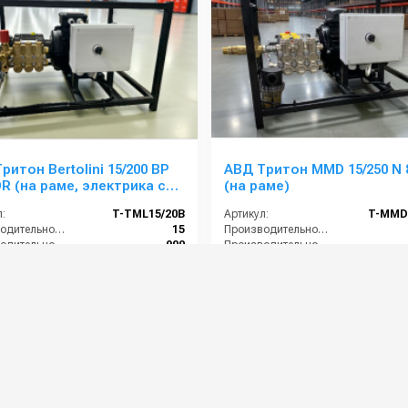
ритон Bertolini 15/200 BP
АВД Тритон MMD 15/250 N 
OR (на раме, электрика с
(на раме)
озащитой)
:
T-TML15/20B
Артикул:
T-MMD
Производительность (л/мин):
15
Производительность (л/мин):
Производительность (л/ч):
900
Производительность (л/ч):
е (бар):
250
Давление (бар):
ть (кВт):
5.5
Напряжение (В):
0 руб.
90 000 руб.
⚡ В корзину
⚡ В корзину