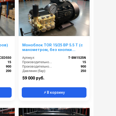
ров)
Моноблок TOR 15/25 BP 5.5 T (с
манометром, без кнопки
запуска)
CED550
Артикул:
T-BM1525N
15
Производительность (л/мин):
15
900
Производительность (л/ч):
900
200
Давление (бар):
250
380
Напряжение (В):
380
59 000 руб.
⚡ В корзину