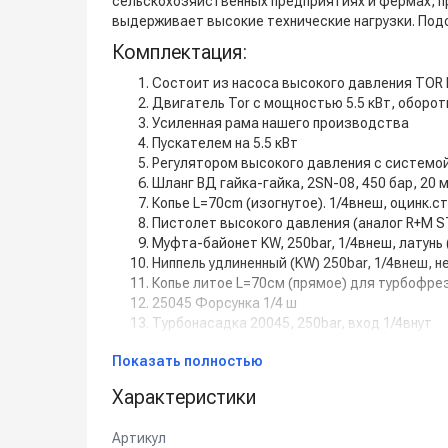
сельскохозяйственных предприятиях и фермах, 
выдерживает высокие технические нагрузки. Под
Комплектация:
Состоит из насоса высокого давления TOR B
Двигатель Tor с мощностью 5.5 кВт, оборот
Усиленная рама нашего производства
Пускателем на 5.5 кВт
Регулятором высокого давления с системой 
Шланг ВД гайка-гайка, 2SN-08, 450 бар, 20 м
Копье L=70сm (изогнутое). 1/4внеш, оцинк.с
Пистолет высокого давления (аналог R+M ST-
Муфта-байонет KW, 250bar, 1/4внеш, латунь 
Ниппель удлиненный (KW) 250bar, 1/4внеш, н
Копье литое L=70см (прямое) для турбофрез
25045 Форсунка 1/4 ш
Турбонасадка 20045, 250bar, вход 1/4внут
Дополнительная комплектация:
Показать полностью
Манометр
Характеристики
Задержка выключения двигателя с таймером 
Кнопкой на 12В для установки на стену.
Артикул
Рама настенная