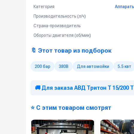
Рама на колесах
Категория
Аппараты
Барабан для шланга от 10 м до 50 м
Производительность (л/ч)
Пенокомплект
Шланг высокого давления от 1 м до 50 м
Страна-производитель
Турбофреза
Система пескоструй
Обороты двигателя (об/мин)
Спектр применения:
🔖 Этот товар из подборок
Используется на профессиональных автомойк
Мойка любых поверхностей, в т.ч. подгото
200 бар
380В
Для автомойки
5.5 квт
Мойка котлов, теплообменников, испарителе
Мойка полов и открытых площадок
Подготовка конструкций к антикоррозионны
🚚 Для заказа АВД Тритон Т 15/200 
Очистка и дезинфекция полов, поверхносте
предприятиях пищевой промышленности и м
⭐ С этим товаром смотрят