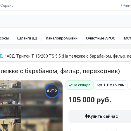
Сервис
пн–
сосы
Шланги ВД
Каналопромывки
Очистные АРОС
МС
ВД
АВД Тритон Т 15/200 TS 5.5 (На тележке с барабаном, фильр, п
ележке с барабаном, фильр, переходник)
На складе
Арт:
T-BM15.20N
AUTO
105 000 руб.
Купить сейчас