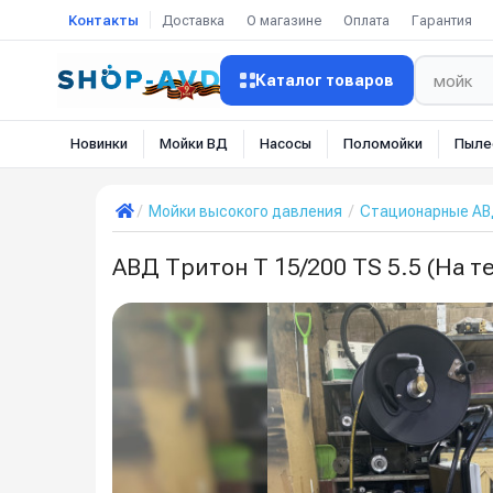
Контакты
Доставка
О магазине
Оплата
Гарантия
Каталог товаров
Новинки
Мойки ВД
Насосы
Поломойки
Пыле
Мойки высокого давления
Стационарные А
АВД Тритон Т 15/200 TS 5.5 (На т