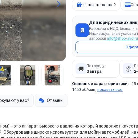
Нашли дешевле?
Спо
Для юридических лиц
Работаем с НДС, безналич
Индивидуальные условия д
запросов
info@shop-avd.ru
Оформ
По городу
П
🚚
📦
Завтра
2
Основные характеристики:
15 
1450 об/мин,
показать все
окупают у нас?
Отзывы
аном) – это аппарат высокого давления который позволяет качес
ий. Оборудование широко используется для мойки автомобилей, на