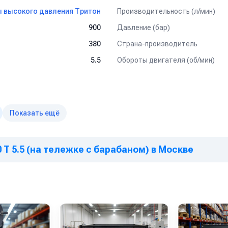
ах, как легкого типа так и грузового.
Производительность (л/мин)
 высокого давления Тритон
вка поверхностей к нанесению покрытий без использования абразив
Давление (бар)
900
й и другого оборудования от отложений и накипи
Страна-производитель
380
Обороты двигателя (об/мин)
5.5
м работам, удаления штукатурки, краски
й и оборудования на
ногое другое
Показать ещё
 T 5.5 (на тележке с барабаном) в Москве