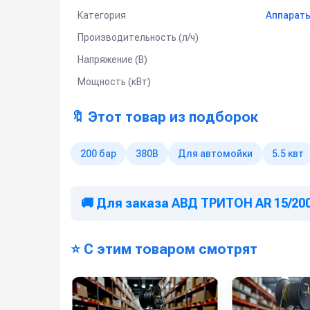
Используется на профессиональных автомойк
Категория
Аппараты
Мойка любых поверхностей, в т.ч. подгото
Производительность (л/ч)
Мойка котлов, теплообменников, испарителе
Напряжение (В)
Мойка полов и открытых площадок
Мощность (кВт)
Подготовка конструкций к антикоррозионны
Очистка и дезинфекция полов, поверхносте
предприятиях пищевой промышленности и м
🔖 Этот товар из подборок
200 бар
380В
Для автомойки
5.5 квт
🚚 Для заказа АВД ТРИТОН AR 15/200
⭐ С этим товаром смотрят