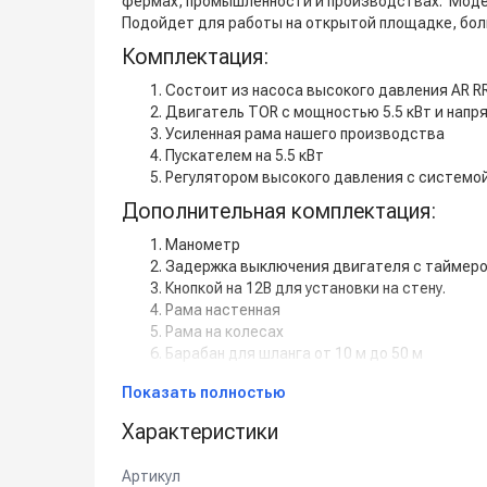
фермах, промышленности и производствах. Модел
Подойдет для работы на открытой площадке, бол
Комплектация:
Состоит из насоса высокого давления AR RR
Двигатель TOR с мощностью 5.5 кВт и напря
Усиленная рама нашего производства
Пускателем на 5.5 кВт
Регулятором высокого давления с системой 
Дополнительная комплектация:
Манометр
Задержка выключения двигателя с таймером 
Кнопкой на 12В для установки на стену.
Рама настенная
Рама на колесах
Барабан для шланга от 10 м до 50 м
Пенокомплект
Показать полностью
Шланг высокого давления от 1 м до 50 м
Турбофреза
Характеристики
Система пескоструй
Спектр применения:
Артикул