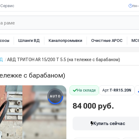
Сервис
пн–
сосы
Шланги ВД
Каналопромывки
Очистные АРОС
МС
ВД
АВД ТРИТОН AR 15/200 T 5.5 (на тележке с барабаном)
тележке с барабаном)
На складе
Арт:
T-RR15.20N
AUTO
84 000 руб.
Купить сейчас