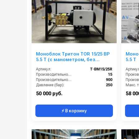
Моноблок Тритон TOR 15/25 ВР
Моноб
5.5 T (с манометром, без
5.5 T
электрики)
Артикул:
T-BM15/25R
Артикул
Производительность (л/мин):
15
Производительность (л/ч):
900
Давление (бар):
250
Напряжение (В):
380
50 000 руб.
58 00
⚡ В корзину