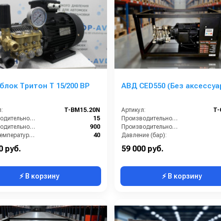
лок Тритон T 15/200 BP
АВД CED550 (Без аксессуа
:
T-BM15.20N
Артикул:
T-
Производительность (л/мин):
15
Производительность (л/мин):
Производительность (л/ч):
900
Производительность (л/ч):
Макс. температура воды на входе (°C):
40
Давление (бар):
Обороты двигателя (об/мин):
1450
Напряжение (В):
0 руб.
59 000 руб.
⚡ В корзину
⚡ В корзину