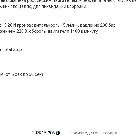
ь оснащена российским двигателем, в результате чего АВД выде
ьших площадях, для ликвидации коррозии.
 15.20 N производительность 15 л/мин, давление 200 бар
жением 220 В, обороты двигателя 1400 в минуту
Total Stop
(от 5 сек до 50 сек)
Производитель товара
T-RR15.20N