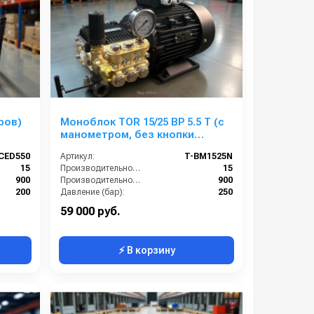
ров)
Моноблок TOR 15/25 BP 5.5 T (с
манометром, без кнопки
запуска)
CED550
Артикул:
T-BM1525N
15
Производительность (л/мин):
15
900
Производительность (л/ч):
900
200
Давление (бар):
250
380
Напряжение (В):
380
59 000 руб.
⚡ В корзину