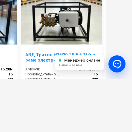
АВД Тритон H15/20 TS 5.5 TI (на
раме электрика с
Менеджер онлайн
теплозащитой)
Напишите нам
R15.20N
Артикул:
T-NMT15/20R
15
Производительность (л/мин):
15
900
Производительность (л/ч):
900
200
Давление (бар):
200
220
Мощность (кВт):
5.5
79 000 руб.
⚡ В корзину