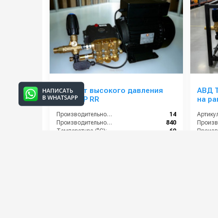
Аппарат высокого давления
АВД Т
M1914BP RR
на ра
тепл
Производительность (л/мин):
14
Артикул
Производительность (л/ч):
840
Температура (°C):
60
Давление (бар):
190
Давлени
Напряж
61 000 руб.
75 00
⚡ В корзину