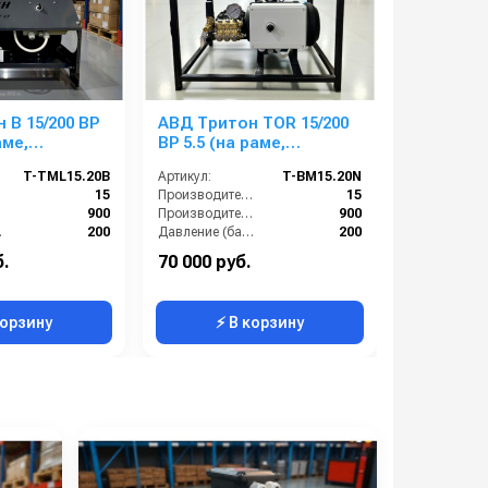
 B 15/200 BP
АВД Тритон TOR 15/200
АВД Трит
аме,
ВР 5.5 (на раме,
5.5 T ( н
с
электрика с
электрик
T-TML15.20B
Артикул:
T-BM15.20N
Артикул:
той )
теплозащитой)
теплозащ
):
15
Производительность (л/мин):
15
):
900
Производительность (л/ч):
900
р):
200
Давление (бар):
200
 (В):
380
Напряжение (В):
380
б.
70 000 руб.
89 000 ру
Россия
Страна-производитель:
Россия
корзину
⚡ В корзину
⚡ 