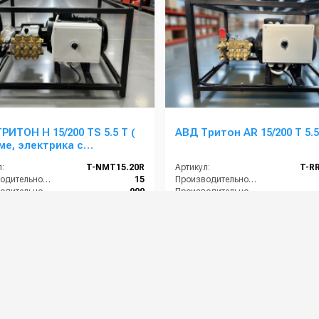
РИТОН H 15/200 TS 5.5 T (
АВД Тритон AR 15/200 T 5.5
ме, электрика с
озащитой)
:
T-NMT15.20R
Артикул:
T-R
Производительность (л/мин):
15
Производительность (л/мин):
Производительность (л/ч):
900
Производительность (л/ч):
е (бар):
200
Давление (бар):
ение (В):
380
Напряжение (В):
0 руб.
68 000 руб.
⚡ В корзину
⚡ В корзину