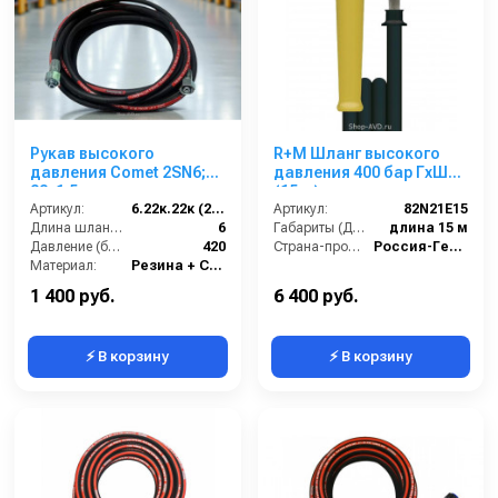
Рукав высокого
R+M Шланг высокого
давления Comet 2SN6;
давления 400 бар ГхШ
22х1,5 г под ключ -
(15 м)
22х1,5г под ключ; 6м
Артикул:
6.22к.22к (2SN6)Comet
Артикул:
82N21E15
Длина шланга ВД (м):
6
Габариты (ДхШхВ):
длина 15 м
Давление (бар):
420
Страна-производитель:
Россия-Германия
Материал:
Резина + Сталь
Вес, кг:
7.5
1 400 руб.
6 400 руб.
⚡ В корзину
⚡ В корзину