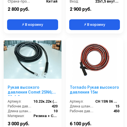
Страна-производитель:
Китай
Вход:
22х1,5 внутренняя резьба
Выход:
22х1,5 внутренняя резьба
2 800 руб.
2 900 руб.
⚡ В корзину
⚡ В корзину
Рукав высокого
Tornado Рукав высокого
давления Comet 2SN6;
давления 15м
22х1,5 г под ключ -
22х1,5г под ключ; 10м
Артикул:
10.22к.22к (2SN6)Comet
Артикул:
CH 1SN 06 M22-15
Рабочее давление (бар):
420
Длина шланга ВД (м):
15
Длина шланга ВД (м):
10
Рабочее давление (бар):
450
Материал:
Резина + Сталь
Вес, кг:
7.5
3 000 руб.
6 100 руб.