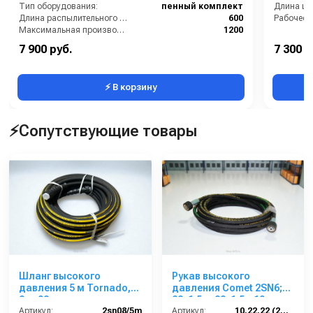
Тип оборудования:
пенный комплект
Длина шл
Длина распылительного копья (мм):
600
Рабочее д
Максимальная производительность по воде (л/ч):
1200
Максимальное рабочее давление (бар):
250
7 900 руб.
7 300 р
Объём бака для моющего средства (л):
1
⚡ В корзину
⚡Сопутствующие товары
Шланг высокого
Рукав высокого
давления 5 м Tornado,
давления Comet 2SN6;
2sn 08
22х1,5 г- 22х1,5г; 10м
Артикул:
2sn08/5m
Артикул:
10.22.22 (2SN6)Comet