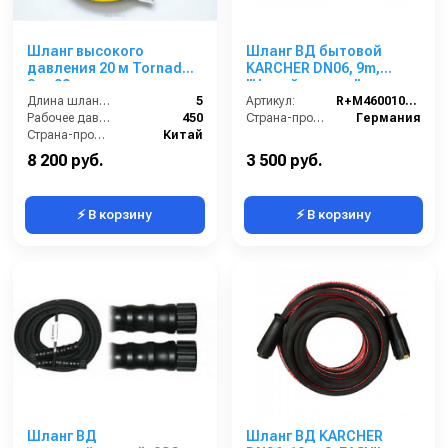
Шланг высокого
Шланг ВД бытовой
давления 20 м Tornado,
KARCHER DN06, 9m,
2sn 08
"Новый штуцер",
Длина шланга ВД (м):
5
штуцер-штуцер без
Артикул:
R+M4600104209
Рабочее давление (бар):
450
подшипника, 160bar,
Страна-производитель:
Германия
Страна-производитель:
Китай
штуцер8,8
8 200 руб.
3 500 руб.
⚡ В корзину
⚡ В корзину
Шланг ВД
Шланг ВД KARCHER