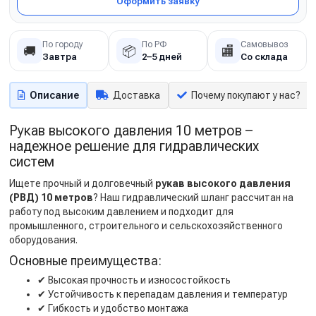
Оформить заявку
По городу
По РФ
Самовывоз
🚚
📦
🏬
Завтра
2–5 дней
Со склада
Описание
Доставка
Почему покупают у нас?
Рукав высокого давления 10 метров –
надежное решение для гидравлических
систем
Ищете прочный и долговечный
рукав высокого давления
(РВД) 10 метров
? Наш гидравлический шланг рассчитан на
работу под высоким давлением и подходит для
промышленного, строительного и сельскохозяйственного
оборудования.
Основные преимущества:
✔
Высокая прочность и износостойкость
✔
Устойчивость к перепадам давления и температур
✔
Гибкость и удобство монтажа