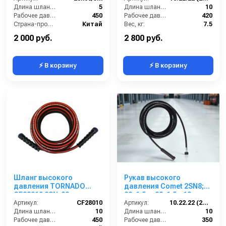
Длина шланга ВД (м):
5
Длина шланга ВД (м):
10
Рабочее давление (бар):
450
Рабочее давление (бар):
420
Страна-производитель:
Китай
Вес, кг:
7.5
Диаметр внутренний:
6
2 000 руб.
2 800 руб.
⚡ В корзину
⚡ В корзину
Шланг высокого
Рукав высокого
давления TORNADO
давления Comet 2SN8;
CF28010 2SN-08
22х1,5 г- 22х1,5г; 10м +
двухоплёточный 450 бар
Артикул:
CF28010
защита от изгиба
Артикул:
10.22.22 (2SN8)Comet
ГхГ (10 м)
Длина шланга (м):
10
Длина шланга ВД (м):
10
Рабочее давление (бар):
450
Рабочее давление (бар):
350