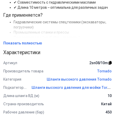
✔
Совместимость с гидравлическими маслами
✔
Длина 10 метров – оптимальна для различных задач
Где применяется?
Гидравлические системы спецтехники (экскаваторы,
погрузчики)
Промышленные станки и прессы
Сельхозтехника (комбайны, тракторы)
Строительное оборудование
Показать полностью
Купите РВД 10м по выгодной цене с доставкой!
Гарантия
Характеристики
качества, сертифицированные материалы.
Артикул
2sn08/10m
Ключевые слова: рукав высокого давления 10м, РВД 10 метров,
гидравлический шланг, купить РВД, шланг высокого давления,
Производитель товара
Tornado
гидравлические рукава.
Категория
Шланги высокого давления Tornado
Подкатегория
Шланги высокого давления для мойки Tornado
Длина шланга ВД (м)
10
Страна-производитель
Китай
Рабочее давление (бар)
450