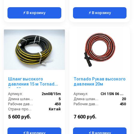
⚡ В корзину
⚡ В корзину
Шланг высокого
Tornado Рукав высокого
давления 15 м Tornado,
давления 20м
2sn 08
Артикул:
2sn08/15m
Артикул:
CH 1SN 06 M22-20
Длина шланга ВД (м):
5
Длина шланга ВД (м):
20
Рабочее давление (бар):
450
Рабочее давление (бар):
450
Страна-производитель:
Китай
5 600 руб.
7 600 руб.
⚡ В корзину
⚡ В корзину