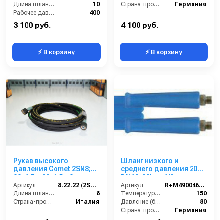
Длина шланга ВД (м):
10
защита от перегиба),
Страна-производитель:
Германия
Рабочее давление (бар):
400
10m, 400bar для
PORTOTECNICA,
3 100 руб.
4 100 руб.
KRANZLE
⚡ В корзину
⚡ В корзину
Рукав высокого
Шланг низкого и
давления Comet 2SN8;
среднего давления 20m
22х1,5 г-22х1,5г; 8м
DN12, 80bar, 1/2внеш-
Артикул:
8.22.22 (2SN8) Comet
1/2внеш, -40°C - +150°C,
Артикул:
R+M4900460209
Длина шланга ВД (м):
8
арматура нерж.сталь
Температура (°C):
150
Страна-производитель:
Италия
Давление (бар):
80
Страна-производитель:
Германия