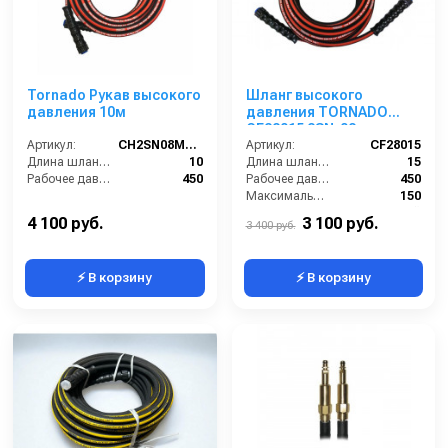
Tornado Рукав высокого
Шланг высокого
давления 10м
давления TORNADO
CF28015 2SN-08
Артикул:
CH2SN08M22 T-10
двухоплёточный 450 бар
Артикул:
CF28015
Длина шланга ВД (м):
10
ГхГ (15 м)
Длина шланга (м):
15
Рабочее давление (бар):
450
Рабочее давление (бар):
450
Максимальная температура воды (°C):
150
Страна-производитель:
Китай
4 100 руб.
3 100 руб.
3 400 руб.
⚡ В корзину
⚡ В корзину