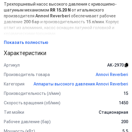
Трехпоршневый насос высокого давления с кривошипно-
шатунным механизмом
RR 15.20 N
от итальянского
производителя
Annovi Reverberi
обеспечивает рабочее
давление
200 бар
и производительность
15 л/мин
. Корпус
отлит из алюминия, насос оснащен латунной головкой и
керамическими поршнями.
Двигатель
Показать полностью
Трехфазный электродвигатель мощностью
Характеристики
5.5 кВт
от
китайского производителя
TOR
с частотой вращения
вала
1450 об/мин
обеспечивает стабильную и надежную
Артикул
AK-2970
работы мойки высокого давления. Корпус изготовлен из
Производитель товара
Annovi Reverberi
алюминия. Двигатель оснащен встроенной системой
термозащиты.
Категория
Аппараты высокого давления Annovi Reverberi
Система управления
Производительность (л/мин)
15
Мойка оснащена системой управления
DTS (отложенный
Скорость вращения (об/мин)
1450
Total Stop)
: при отпускании курка пистолета двигатель
автоматически отключается по истечении 30 секунд. Это
Тип мойки
Стационарная
самая современная система управления, которая позволяет
Рабочее давление (бар)
200
избежать поломок, вызванных избыточным давлением внутри
насоса, а также уменьшить износ электродвигателя.
Мощность (кВт)
5.5