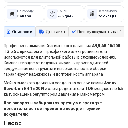
По городу
По РФ
Самовывоз
🚚
📦
🏬
Завтра
2–5 дней
Со склада
Описание
Доставка
Почему покупают у нас?
Профессиональная мойка высокого давления
АВД AR 15/200
TS 5.5
с приводом от трехфазного электродвигателя
используется для длительной работы в сложных условиях.
Комплектующие от ведущих мировых производителей,
продуманная конструкция и высокое качество сборки
гарантируют надежность и долговечность аппарата.
Мойка высокого давления создана на основе помпы
Annovi
Reverberi RR 15.20 N
и электродвигателя
TOR
мощностью
5.5
кВт
, оснащена регулятором давления и манометром.
Все аппараты собираются вручную и проходят
обязательное тестирование перед отгрузкой
покупателю.
Насос