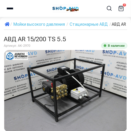
0
Мойки высокого давления
Стационарные АВД
АВД AR 15
АВД AR 15/200 TS 5.5
В наличии
Артикул:
AK-2970