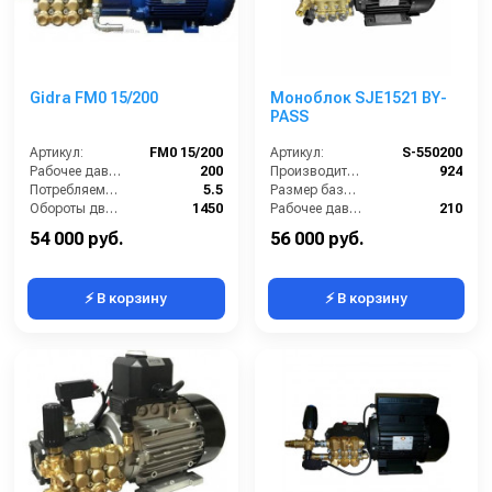
Gidra FM0 15/200
Моноблок SJE1521 BY-
PASS
Артикул:
FM0 15/200
Артикул:
S-550200
Рабочее давление (бар):
200
Производительность (л/ч):
924
Потребляемая мощность (кВт):
5.5
Размер базовой станции (ДхШхВ):
Обороты двигателя (об/мин):
1450
Рабочее давление (бар):
210
Производительность (л/ч):
900
Мощность (кВт):
5.5
54 000 руб.
56 000 руб.
⚡ В корзину
⚡ В корзину