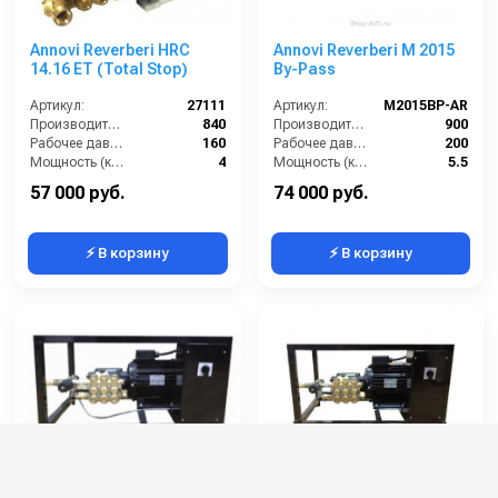
Annovi Reverberi HRC
Annovi Reverberi M 2015
14.16 ET (Total Stop)
By-Pass
Артикул:
27111
Артикул:
M2015BP-AR
Производительность (л/ч):
840
Производительность (л/ч):
900
Рабочее давление (бар):
160
Рабочее давление (бар):
200
Мощность (кВт):
4
Мощность (кВт):
5.5
Электропитание (В):
380
Электропитание (В):
380
57 000 руб.
74 000 руб.
⚡ В корзину
⚡ В корзину