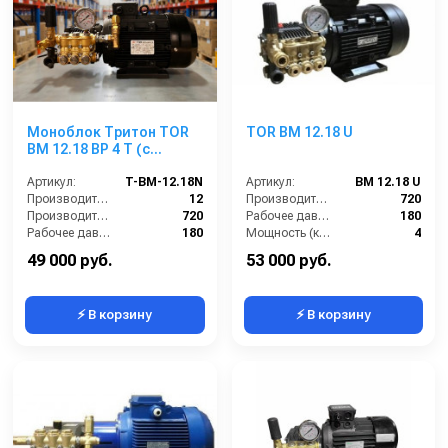
Моноблок Тритон TOR
TOR BM 12.18 U
ВМ 12.18 ВР 4 Т (с
манометром, с
аварийным
Артикул:
T-BM-12.18N
Артикул:
BM 12.18 U
регулятором давления
Производительность (л/мин):
12
Производительность (л/ч):
720
SVL17 170 бар, без
Производительность (л/ч):
720
Рабочее давление (бар):
180
электрики)
Рабочее давление (бар):
180
Мощность (кВт):
4
Мощность (кВт):
4.0
Электропитание (В):
380
49 000 руб.
53 000 руб.
⚡ В корзину
⚡ В корзину