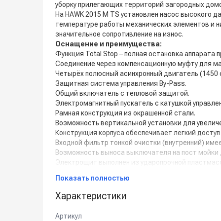
уборку прилегающих территорий загородных дом
На HAWK 2015 M TS установлен насос высокого д
температуре работы механических элементов и ни
значительное сопротивление на износ.
Оснащение и преимущества:
Функция Total Stop – полная остановка аппарата п
Соединение через компенсационную муфту для м
Четырёх полюсный асинхронный двигатель (1450 о
Защитная система управления By-Pass.
Общий включатель с тепловой защитой.
Электромагнитный пускатель с катушкой управлен
Рамная конструкция из окрашенной стали.
Возможность вертикальной установки для увелич
Конструкция корпуса обеспечивает легкий доступ
Входной фильтр тонкой очистки (внутренний) име
Возможность выноса выключателя на пост мойки 
Электрощит выполнен из ударопрочной пластмасс
Торроидальный понижающий трансформатор выпо
Показать полностью
Масляный щуп.
Аксессуары в комплект поставки не входят.
Характеристики
Артикул