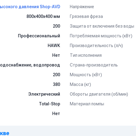
Напряжение
ысокого давления Shop-AVD
Грязевая фреза
800х400х400 мм
Защита от включения без воды
200
Потребляемая мощность (кВт)
Профессиональный
Производительность (л/ч)
HAWK
Тип исполнения
Нет
Страна-производитель
водоснабжение, водопровод
Мощность (кВт)
200
Масса (кг)
380
Обороты двигателя (об/мин)
Электрический
Материал помпы
Total-Stop
Нет
скве