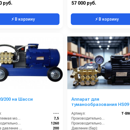
0 руб.
57 000 руб.
⚡ В корзину
⚡ В корзину
0/200 на Шасси
Аппарат для
туманообразования HS09 
бар, 540 л/ч)
:
----
Артикул:
T-BM
Потребляемая мощность (кВт):
7,5
Производительность (л/мин):
Производительность (л/ч):
1260
Производительность (л/ч):
Рабочее давление (бар):
200
Давление (бар):