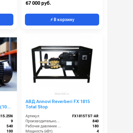
67 000 руб.
⚡ В корзину
АВД Annovi Reverberi FX 1815
(100
Total Stop
15.25N
Артикул:
FX1815TST-AR
9
Производительность (л/ч):
840
540
Рабочее давление (бар):
180
100
Мощность (кВт):
4