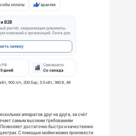
собы оплаты
Гарантия
 и B2B
ный расчёт, закрывающие документы.
ля компаний и организаций. Почта для
ить заявку
о РФ
Самовывоз
🏬
–5 дней
Со склада
 кВт, 900 л/ч, 200 бар, 5.5 кВт, 380 В, 48
скольких аппаратов друг на друга, за счёт
твечает самым высоким требованиям
. Позволяет достаточно быстро и качественно
 центрах. С помощью мойки можно произвести