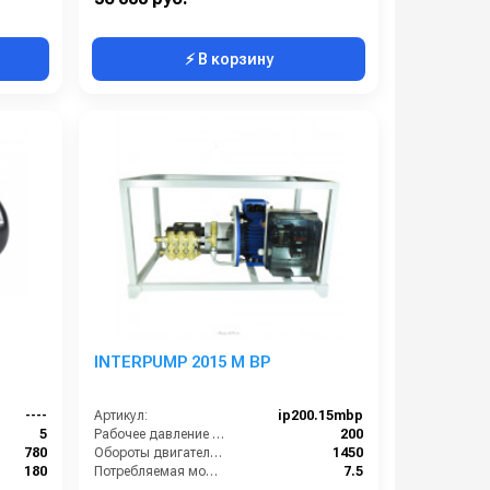
⚡ В корзину
INTERPUMP 2015 M BP
----
Артикул:
ip200.15mbp
5
Рабочее давление (бар):
200
780
Обороты двигателя (об/мин):
1450
180
Потребляемая мощность (кВт):
7.5
5
Масса (кг):
50