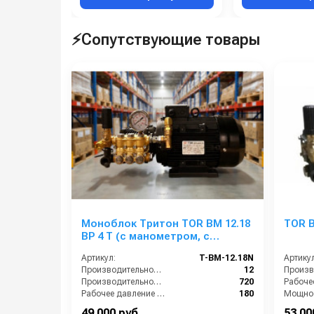
⚡Сопутствующие товары
Моноблок Тритон TOR ВМ 12.18
TOR B
ВР 4 Т (с манометром, с
аварийным регулятором
Артикул:
T-BM-12.18N
Артикул
давления SVL17 170 бар, без
Производительность (л/мин):
12
электрики)
Производительность (л/ч):
720
Рабочее давление (бар):
180
Мощнос
Мощность (кВт):
4.0
Электро
49 000 руб.
53 00