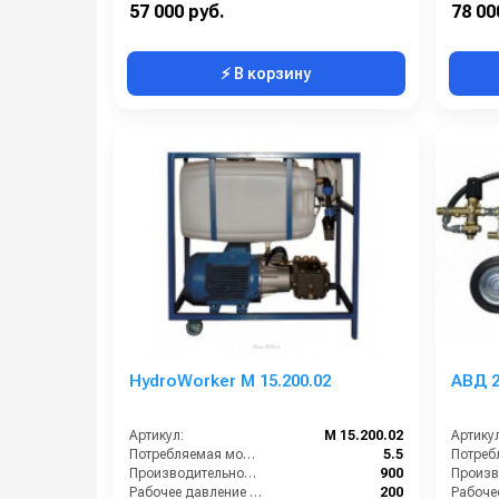
57 000 руб.
78 00
⚡ В корзину
HydroWorker M 15.200.02
АВД 2
Артикул:
M 15.200.02
Артикул
Потребляемая мощность (кВт):
5.5
Производительность (л/ч):
900
Рабочее давление (бар):
200