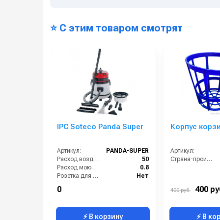
⭐ С этим товаром смотрят
IPC Soteco Panda Super
Корпус корз
Артикул:
PANDA-SUPER
Артикул:
Расход воздуха (л/сек):
50
Страна-производитель:
Расход моющего раствора (л/мин):
0.8
Розетка для подключения инструмента:
Нет
Тип уборки:
химическая чистка
0
400 ру
400 руб.
Давление разбрызгивания моющего раствора (бар):
2
⚡ В корзину
⚡ В ко