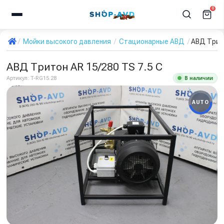
0
Мойки высокого давления
Стационарные АВД
АВД Трито
АВД Тритон AR 15/280 TS 7.5 C
В наличии
Артикул:
T-RG15.28
AUTO