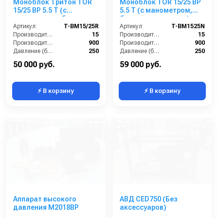
Моноблок Тритон TOR
Моноблок TOR 15/25 BP
15/25 ВР 5.5 T (с
5.5 T (с манометром,
манометром, без
без кнопки запуска)
электрики)
Артикул:
T-BM15/25R
Артикул:
T-BM1525N
Производительность (л/мин):
15
Производительность (л/мин):
15
Производительность (л/ч):
900
Производительность (л/ч):
900
Давление (бар):
250
Давление (бар):
250
Напряжение (В):
380
Напряжение (В):
380
50 000 руб.
59 000 руб.
⚡ В корзину
⚡ В корзину
Аппарат высокого
АВД CED750 (Без
давления M2018BP
аксессуаров)