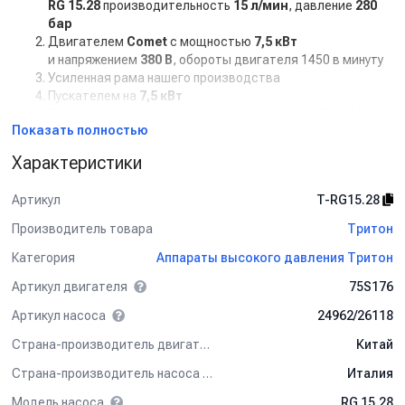
RG 15.28
производительность
15 л/мин
, давление
280
бар
Двигателем
Comet
с мощностью
7,5 кВт
и напряжением
380 В
, обороты двигателя 1450 в минуту
Усиленная рама нашего производства
Пускателем на
7,5 кВт
Регулятором высокого давления с системой
Total Stop
Показать полностью
Дополнительная комплектация:
Характеристики
Манометр
Задержка выключения двигателя с таймером (от 5 сек
Артикул
T-RG15.28
до 50 сек)
Кнопкой на 12В для установки на стену.
Производитель товара
Тритон
Рама настенная
Категория
Аппараты высокого давления Тритон
Рама на колесах
Барабан для шланга от 10 м до 50 м
Артикул двигателя
75S176
Пенокомплект
Шланг высокого давления от 1 м до 50 м
Артикул насоса
24962/26118
Турбофреза
Страна-производитель двигателя
Китай
Система пескоструй
Страна-производитель насоса
Италия
Спектр применения:
Модель насоса
RG 15.28