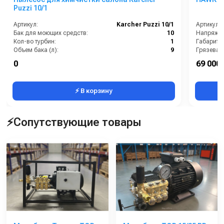
Puzzi 10/1
Артикул:
Karcher Puzzi 10/1
Артикул:
Бак для моющих средств:
10
Напряжен
Кол-во турбин:
1
Габариты
Объем бака (л):
9
Грязевая
Расход воздуха (л/сек):
54
Давление
0
69 000 
Расход моющего средства:
1
⚡ В корзину
⚡Сопутствующие товары