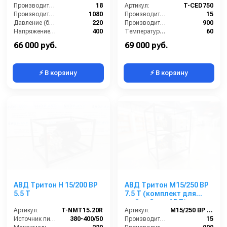
Производительность (л/мин):
18
Артикул:
T-CED750
Производительность (л/ч):
1080
Производительность (л/мин):
15
Давление (бар):
220
Производительность (л/ч):
900
Напряжение (В):
400
Температура (°C):
60
Давление (бар):
250
66 000 руб.
69 000 руб.
⚡ В корзину
⚡ В корзину
АВД Тритон H 15/200 BP
АВД Тритон М15/250 BP
5.5 T
7.5 T (комплект для
мойки 2 шт. АВД)
Артикул:
T-NMT15.20R
Артикул:
М15/250 BP 7.5 T
Источник питания (~/В/Гц):
380-400/50
Производительность (л/мин):
15