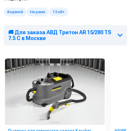
Водяной
На раме
7.5 кВт
🚚 Для заказа АВД Тритон AR 15/280 TS
7.5 C в Москве
Пылесос для химчистки салона Karcher
HAWK 2