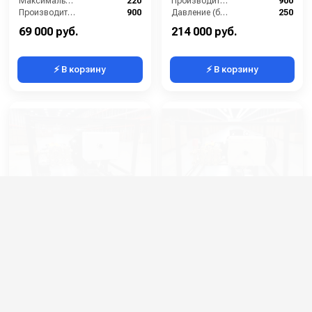
Максимальное давление (бар):
220
Производительность (л/ч):
900
Производительность (л/ч):
900
Давление (бар):
250
Размеры (ДхШхВ):
590х405х375
Мощность (кВт):
7.5
69 000 руб.
214 000 руб.
⚡ В корзину
⚡ В корзину
АВД Тритон MMD 15/250
АВД Тритон M 15/250 TS
N 8.0 (на раме)
7.0 ( на раме)
Артикул:
T-MMD15250R
Артикул:
M 15/250 TS 7.0
Производительность (л/мин):
15
Производительность (л/мин):
15
Производительность (л/ч):
900
Производительность (л/ч):
900
Давление (бар):
250
Давление (бар):
250
Напряжение (В):
400
Мощность (л.с.):
9.74