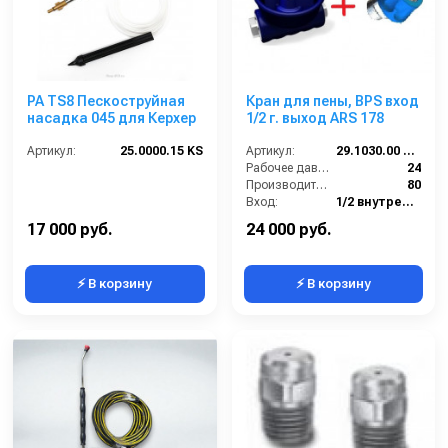
PA TS8 Пескоструйная
Кран для пены, BPS вход
насадка 045 для Керхер
1/2 г. выход ARS 178
Артикул:
25.0000.15 KS
Артикул:
29.1030.00 ARS178
Рабочее давление (бар):
24
Производительность (л/мин):
80
Вход:
1/2 внутренняя резьба
Выход:
БРС (папа)
17 000 руб.
24 000 руб.
⚡ В корзину
⚡ В корзину