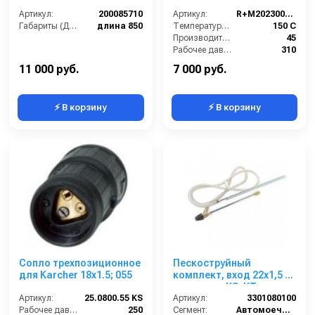
310bar, 45 l/min,
Артикул:
200085710
22х1,5вращ.внеш-1/4внут
Артикул:
R+M202300553
Габариты (ДхШхВ):
длина 850
50 шт. в упаковке
Температура (°C):
150 С
Производительность (л/мин):
45
Рабочее давление (бар):
310
Вход:
22/1,5
11 000 руб.
7 000 руб.
⚡ В корзину
⚡ В корзину
Сопло трехпозиционное
Пескоструйный
для Karcher 18x1.5; 055
комплект, вход 22х1,5 ш
для серии KS, KT
Артикул:
25.0800.55 KS
Артикул:
3301080100
Рабочее давление (бар):
250
Сегмент:
Автомоечный сегмент