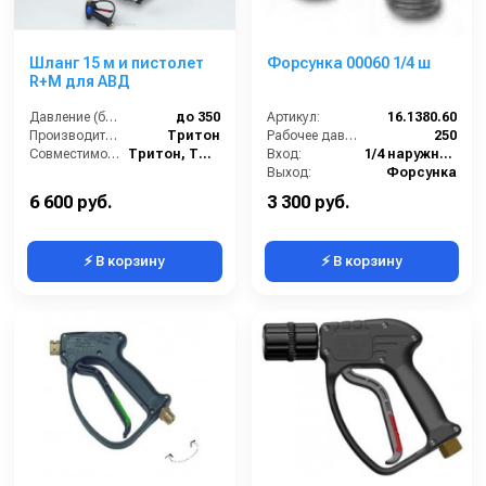
Шланг 15 м и пистолет
Форсунка 00060 1/4 ш
R+M для АВД
Давление (бар):
до 350
Артикул:
16.1380.60
Производитель:
Тритон
Рабочее давление (бар):
250
Совместимость:
Тритон, TOR, HAWK, COMET, BERTOLINI и др
Вход:
1/4 наружняя резьба
Выход:
Форсунка
Материал:
Нержавеющая сталь
6 600 руб.
3 300 руб.
⚡ В корзину
⚡ В корзину