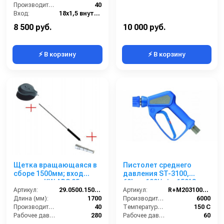
Производительность (л/мин):
40
Вход:
18х1,5 внутренняя резьба
Материал:
Латунь
8 500 руб.
10 000 руб.
⚡ В корзину
⚡ В корзину
Щетка вращающаяся в
Пистолет среднего
сборе 1500мм; вход
давления ST-3100,
ниппель KW ARS 25.
60bar, 100l/min, 150°C,
Артикул:
29.0500.150-KW
1/2внут-ST 3100 муфта,
Артикул:
R+M203100810
Длина (мм):
1700
нерж.сталь
Производительность (л/ч):
6000
Производительность (л/мин):
40
Температура (°C):
150 С
Рабочее давление (бар):
280
Рабочее давление (бар):
60