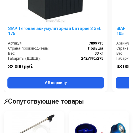
SIAP Тяговая аккумуляторная батарея 3 GEL
SIAP Тя
175
105
Артикул:
7899713
Артикул:
Страна-производитель:
Польша
Страна-п
Вес:
33 кг
Вес:
Габариты (ДхШхВ):
242х190х275
Габариты
Гарантия:
12 месяцев
Гарантия:
32 000 руб.
38 000 
⚡ В корзину
⚡Сопутствующие товары