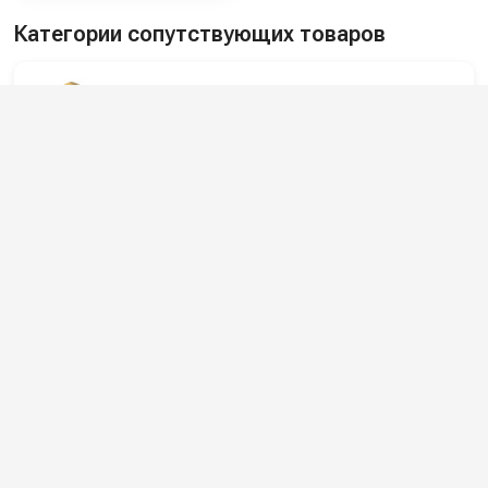
Категории сопутствующих товаров
Аксессуары для моек высокого
давления
Пескоструйные насадки и комплекты
для моек
Пистолеты для моек высокого
давления
Форсунки для распыления воды