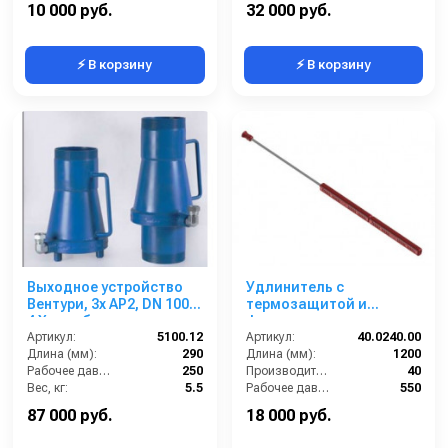
Вход:
БРС (папа)
Вход:
1/2
10 000 руб.
32 000 руб.
⚡ В корзину
⚡ В корзину
Выходное устройство
Удлинитель с
Вентури, 3x AP2, DN 100 -
термозащитой и
4 X резьба
форсункодерж. нерж.
Артикул:
5100.12
1200 мм; 500бар. вход
Артикул:
40.0240.00
Длина (мм):
290
1/4ш; выход 1/4г.
Длина (мм):
1200
Рабочее давление (бар):
250
Производительность (л/мин):
40
Вес, кг:
5.5
Рабочее давление (бар):
550
Сегмент:
Коммунальный сегмент
Вход:
1/4 наружняя резьба
87 000 руб.
18 000 руб.