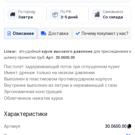
По городу
По РФ
Самовывоз
🚚
📦
🏬
Завтра
2–5 дней
Со склада
Описание
Доставка
Почему покупают у нас?
Linear:
это удобный
курок высокого давления
для присоединения к
шлангу прочистки труб.
Арт. 30.0600.00
Пистолет задерживающий поток при отпущенном курке
Имеет дренаж только на низком давлении.
Выполнен в пластиковом противоударном корпусе
Внутренне выполнен из латуни и нержавеющей стали
Эргономичная конструкция
Облегченное нажатие курка
Характеристики
Артикул
30.0600.00