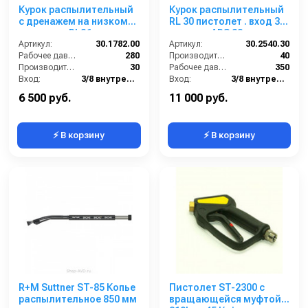
Курок распылительный
Курок распылительный
с дренажем на низком
RL 30 пистолет . вход 3/8
давлении RL26 вход
г; выход ARS 23
3/8г; поворот. выход
Артикул:
30.1782.00
Артикул:
30.2540.30
1/4г.
Рабочее давление (бар):
280
Производительность (л/мин):
40
Производительность (л/мин):
30
Рабочее давление (бар):
350
Вход:
3/8 внутренняя резьба вращающаяся
Вход:
3/8 внутренняя резьба
Выход:
1/4 внутренняя резьба
Материал:
Латунь
6 500 руб.
11 000 руб.
⚡ В корзину
⚡ В корзину
R+M Suttner ST-85 Копье
Пистолет ST-2300 с
распылительное 850 мм
вращающейся муфтой,