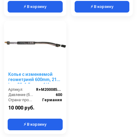
⚡ В корзину
⚡ В корзину
Копье с изменяемой
геометрией 600mm, 210
bar, 22х1,5внеш-1/4внут
Артикул:
R+M200085220
Давление (бар):
600
Страна-производитель:
Германия
10 000 руб.
⚡ В корзину