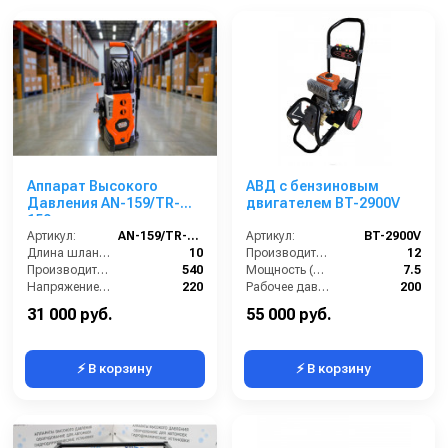
Аппарат Высокого
АВД с бензиновым
Давления AN-159/TR-
двигателем BT-2900V
159
Артикул:
AN-159/TR-159
Артикул:
BT-2900V
Длина шланга (м):
10
Производительность (л/мин):
12
Производительность (л/ч):
540
Мощность (л.с.):
7.5
Напряжение (В):
220
Рабочее давление (бар):
200
Рабочее давление (бар):
150-225
Обороты двигателя (об/мин):
3400
31 000 руб.
55 000 руб.
⚡ В корзину
⚡ В корзину