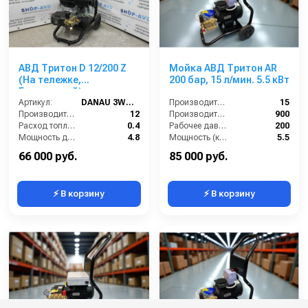
АВД Тритон D 12/200 Z
Мойка АВД Тритон AR
(На тележке,
200 бар, 15 л/мин. 5.5 кВт
Бензиновый)
Артикул:
DANAU 3WZ-1506
Производительность (л/мин):
15
Производительность (л/мин):
12
Производительность (л/ч):
900
Расход топлива (л/ч):
0.4
Рабочее давление (бар):
200
Мощность двигателя (кВт):
4.8
Мощность (кВт):
5.5
Объём топливного бака (л):
3.6
66 000 руб.
85 000 руб.
⚡ В корзину
⚡ В корзину