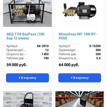
АВД TOR BayPass (180
Моноблок MY-18W BY-
бар 12 л/мин)
PASS
Артикул:
AK-2910
Артикул:
S-15200
Производительность (л/мин):
12
Производительность (л/ч):
900
Скорость вращения (об/мин):
1450
Рабочее давление (бар):
200
Рабочее давление (бар):
180
Мощность (кВт):
5.5
Мощность (кВт):
4
Электропитание (В):
380
59 000 руб.
64 000 руб.
⚡ В корзину
⚡ В корзину