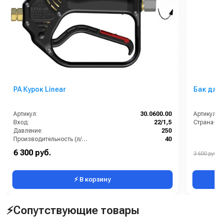
PA Курок Linear
Бак дл
Артикул:
30.0600.00
Артикул:
Вход:
22/1,5
Страна-п
Давление:
250
Производительность (л/мин):
40
Температура (°C):
150 С
6 300 руб.
3 600 руб.
⚡ В корзину
⚡Сопутствующие товары