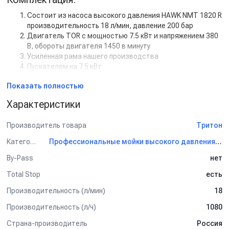
Состоит из насоса высокого давления HAWK NMT 1820 R
производительность 18 л/мин, давление 200 бар
Двигатель TOR с мощностью 7.5 кВт и напряжением 380
В, обороты двигателя 1450 в минуту
Усиленная рама нашего производства
Пускателем на 7.5 кВт
Регулятором высокого давления с системой Total Stop
Показать полностью
Дополнительная комплектация:
Характеристики
Манометр
Задержка выключения двигателя с таймером (от 5 сек
Производитель товара
Тритон
до 50 сек)
Кнопкой на 12В для установки на стену.
Категория
Профессиональные мойки высокого давления Тритон
Рама настенная
By-Pass
нет
Рама на колесах
Барабан для шланга от 10 м до 50 м
Total Stop
есть
Пенокомплект
Шланг высокого давления от 1 м до 50 м
Производительность (л/мин)
18
Турбофреза
Производительность (л/ч)
1080
Система пескоструй
Страна-производитель
Россия
Спектр применения: