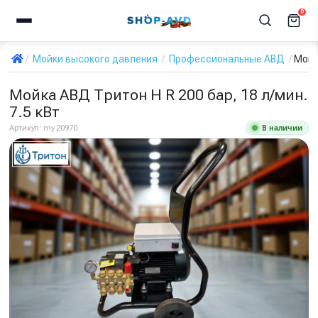
0
Мойки высокого давления
Профессиональные АВД
Мойка
Мойка АВД Тритон H R 200 бар, 18 л/мин.
7.5 кВт
В наличии
Артикул:
my.20970