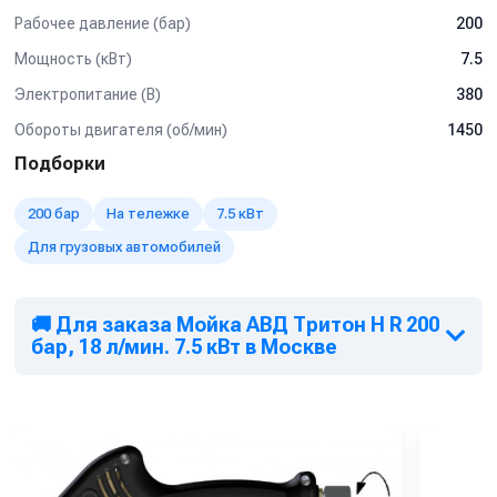
Рабочее давление (бар)
200
Используется на профессиональных автомойках, как
легкого типа так и грузового.
Мощность (кВт)
7.5
Мойка любых поверхностей, в т.ч. подготовка
Электропитание (В)
380
поверхностей к нанесению покрытий без использования
абразива
Обороты двигателя (об/мин)
1450
Мойка котлов, теплообменников, испарителей и другого
Подборки
оборудования от отложений и накипи
Мойка полов и открытых площадок
200 бар
На тележке
7.5 кВт
Подготовка конструкций к антикоррозионным работам,
Для грузовых автомобилей
удаления штукатурки, краски
Очистка и дезинфекция полов, поверхностей и
оборудования на
🚚 Для заказа Мойка АВД Тритон H R 200
предприятиях пищевой промышленности и многое
бар, 18 л/мин. 7.5 кВт в Москве
другое