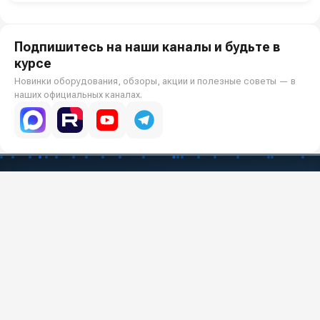
Подпишитесь на наши каналы и будьте в
курсе
Новинки оборудования, обзоры, акции и полезные советы — в
наших официальных каналах.
Всё для клининга и автомоек: установки высокого давления и уборочная
техника под ключ.
О КОМПАНИИ
О компании
Реквизиты ООО «Шоп АВД»