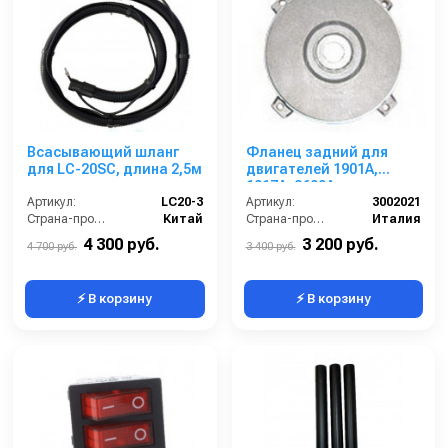
Всасывающий шланг
Фланец задний для
для LC-20SC, длина 2,5м
двигателей 1901A,
1917A, 2609A
Артикул:
LC20-3
(алюминий)
Артикул:
3002021
Страна-производитель:
Китай
Страна-производитель:
Италия
4 300 руб.
3 200 руб.
4 700 руб.
3 400 руб.
⚡ В корзину
⚡ В корзину