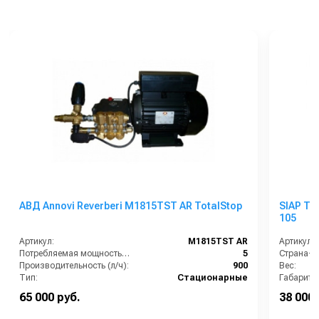
АВД Annovi Reverberi M1815TST AR TotalStop
SIAP Тя
105
Артикул:
M1815TST AR
Артикул:
Потребляемая мощность (кВт):
5
Страна-п
Производительность (л/ч):
900
Вес:
Тип:
Стационарные
Габариты
Страна-производитель:
Италия
Гарантия:
65 000 руб.
38 000 
Рабочее давление (бар):
180