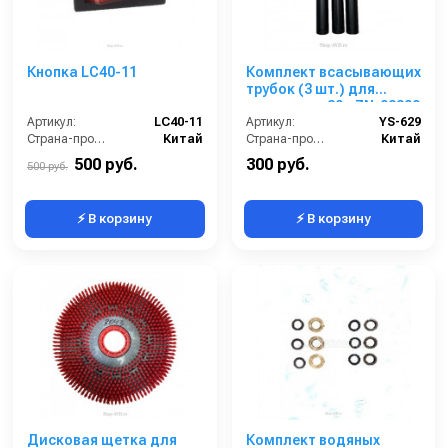
Кнопка LC40-11
Комплект всасывающих
трубок (3 шт.) для
пылесосов 20л ZN-02300
Артикул:
LC40-11
и ZN-02400
Артикул:
YS-629
Страна-производитель:
Китай
Страна-производитель:
Китай
500 руб.
300 руб.
500 руб.
⚡ В корзину
⚡ В корзину
Дисковая щетка для
Комплект водяных