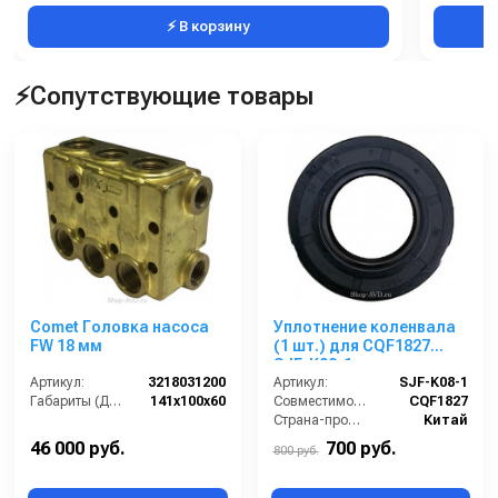
⚡ В корзину
⚡Сопутствующие товары
Comet Головка насоса
Уплотнение коленвала
FW 18 мм
(1 шт.) для CQF1827
SJF-K08-1
Артикул:
3218031200
Артикул:
SJF-K08-1
Габариты (ДхШхВ):
141х100х60
Совместимость:
CQF1827
Страна-производитель:
Китай
46 000 руб.
700 руб.
800 руб.