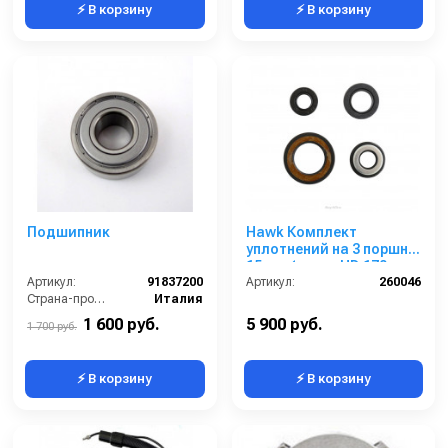
⚡ В корзину
⚡ В корзину
Подшипник
Hawk Комплект
уплотнений на 3 поршня
15 мм (серия HD 170
Артикул:
91837200
бар)
Артикул:
260046
Страна-производитель:
Италия
1 600 руб.
5 900 руб.
1 700 руб.
⚡ В корзину
⚡ В корзину