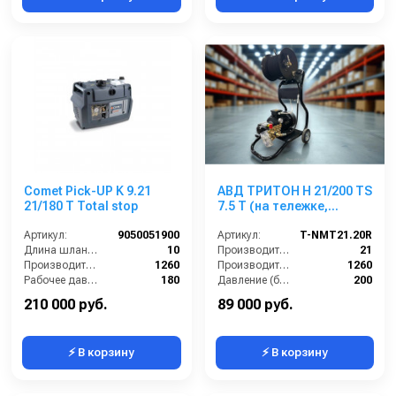
Comet Pick-UP K 9.21
АВД ТРИТОН H 21/200 TS
21/180 T Total stop
7.5 T (на тележке,
электрика с
Артикул:
9050051900
теплозащитой)
Артикул:
T-NMT21.20R
Длина шланга ВД (м):
10
Производительность (л/мин):
21
Производительность (л/ч):
1260
Производительность (л/ч):
1260
Рабочее давление (бар):
180
Давление (бар):
200
Мощность (кВт):
7.5
Напряжение (В):
380
210 000 руб.
89 000 руб.
⚡ В корзину
⚡ В корзину