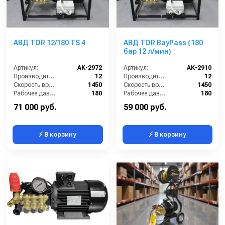
АВД TOR 12/180 TS 4
АВД TOR BayPass (180
бар 12 л/мин)
Артикул:
AK-2972
Артикул:
AK-2910
Производительность (л/мин):
12
Производительность (л/мин):
12
Скорость вращения (об/мин):
1450
Скорость вращения (об/мин):
1450
Рабочее давление (бар):
180
Рабочее давление (бар):
180
Мощность (кВт):
4
Мощность (кВт):
4
71 000 руб.
59 000 руб.
⚡ В корзину
⚡ В корзину