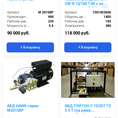
ZW-K 15/160 TSR с эл.
двигателем 5,0 Квт 380
Артикул:
M 2015BP
В
Артикул:
7301053600
Производительность (л/ч):
900
Обороты двигателя (об/мин):
1450
Рабочее давление (бар):
220
Рабочее давление (бар):
160
Мощность (кВт):
5.5
Электропитание (В):
380
Электропитание (В):
380
Мощность (кВт):
5
90 000 руб.
118 000 руб.
⚡ В корзину
⚡ В корзину
АВД HAWK серии
АВД ТРИТОН C 15/207 TS
M2015BP
5.5 T (на раме,
аварийный регулятор