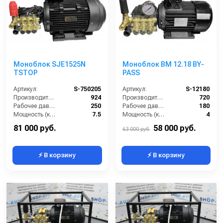
Моноблок SJE1525N
Моноблок BM 12.18 BY-
TSTOP
PASS
Артикул:
S-750205
Артикул:
S-12180
Производительность (л/ч):
924
Производительность (л/ч):
720
Рабочее давление (бар):
250
Рабочее давление (бар):
180
Мощность (кВт):
7.5
Мощность (кВт):
4
Электропитание (В):
380
Электропитание (В):
380
81 000 руб.
58 000 руб.
63 000 руб.
⚡ В корзину
⚡ В корзину