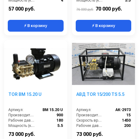
Мощность (кВт):
4
Мощность (кВт):
5.5
Электропитание (В):
380
Электропитание (В):
380
57 000 руб.
70 000 руб.
76 000 руб.
⚡ В корзину
⚡ В корзину
TOR BM 15.20 U
АВД TOR 15/200 TS 5.5
Артикул:
BM 15.20 U
Артикул:
AK-2973
Производительность (л/ч):
900
Производительность (л/мин):
15
Рабочее давление (бар):
180
Скорость вращения (об/мин):
1450
Мощность (кВт):
5.5
Рабочее давление (бар):
200
Электропитание (В):
380
Мощность (кВт):
5.5
73 000 руб.
73 000 руб.