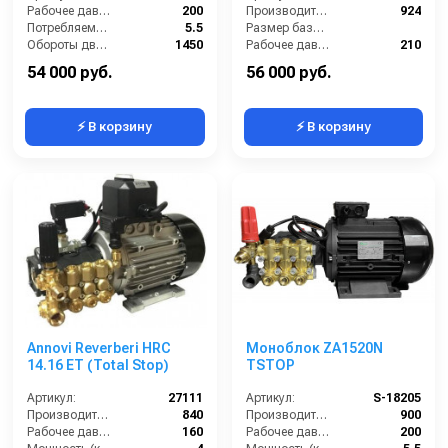
Рабочее давление (бар):
200
Производительность (л/ч):
924
Потребляемая мощность (кВт):
5.5
Размер базовой станции (ДхШхВ):
Обороты двигателя (об/мин):
1450
Рабочее давление (бар):
210
Производительность (л/ч):
900
Мощность (кВт):
5.5
54 000 руб.
56 000 руб.
⚡ В корзину
⚡ В корзину
Annovi Reverberi HRC
Моноблок ZA1520N
14.16 ET (Total Stop)
TSTOP
Артикул:
27111
Артикул:
S-18205
Производительность (л/ч):
840
Производительность (л/ч):
900
Рабочее давление (бар):
160
Рабочее давление (бар):
200