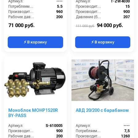
Артикул:
----
давления SVL28,
Артикул:
T-ZW4030
Потребляемая мощность (кВт):
5.5
манометр, тепловое
Производительность (л/мин):
15
Производительность (л/ч):
960
реле)
Производительность (л/ч):
900
Рабочее давление (бар):
200
Давление (бар):
207
Мощность (кВт):
5.5
Напряжение (В):
380
71 000 руб.
94 000 руб.
111 000 руб.
⚡ В корзину
⚡ В корзину
Моноблок MOHP1520R
АВД 20/200 с барабаном
BY-PASS
Артикул:
S-610005
Артикул:
----
Производительность (л/ч):
900
Потребляемая мощность (кВт):
7,5
Рабочее давление (бар):
200
Производительность (л/ч):
1260