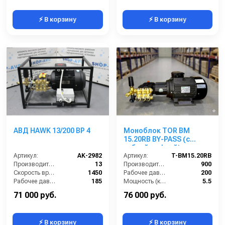
⚡ В корзину
⚡ В корзину
АВД HAWK 13/200 BP 4
Моноблок TOR BM
15.20RB BY-PASS (с
гибкой муфтой)
Артикул:
AK-2982
Артикул:
T-BM15.20RB
Производительность (л/мин):
13
Производительность (л/ч):
900
Скорость вращения (об/мин):
1450
Рабочее давление (бар):
200
Рабочее давление (бар):
185
Мощность (кВт):
5.5
Мощность (кВт):
4
Электропитание (В):
380
71 000 руб.
76 000 руб.
⚡ В корзину
⚡ В корзину