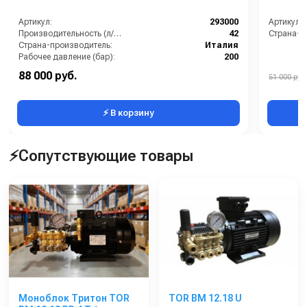
Артикул:
293000
Артикул:
Производительность (л/мин):
42
Страна-п
Страна-производитель:
Италия
Рабочее давление (бар):
200
Мощность (кВт):
19.1
88 000 руб.
51 000 руб.
Масса (кг):
17.5
⚡ В корзину
⚡Сопутствующие товары
Моноблок Тритон TOR
TOR BM 12.18 U