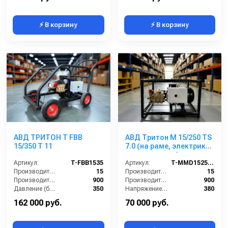
⚡ В корзину
⚡ В корзину
АВД ТРИТОН T FBB
АВД Тритон M 15/250 TS
15/350 T 11
7.0 (на раме, электрика
теплозащиты)
Артикул:
T-FBB1535
Артикул:
T-MMD15250R
Производительность (л/мин):
15
Производительность (л/мин):
15
Производительность (л/ч):
900
Производительность (л/ч):
900
Давление (бар):
350
Напряжение (В):
380
Напряжение (В):
400
Рабочее давление (бар):
250
162 000 руб.
70 000 руб.