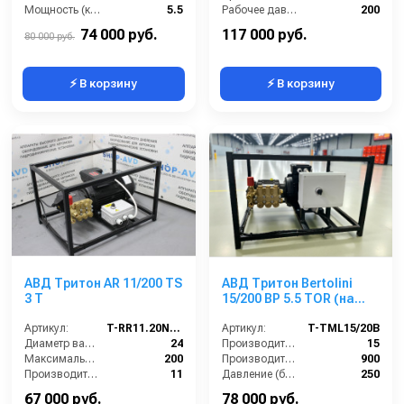
Мощность (кВт):
5.5
Рабочее давление (бар):
200
Электропитание (В):
380
Мощность (кВт):
5.5
74 000 руб.
117 000 руб.
80 000 руб.
⚡ В корзину
⚡ В корзину
АВД Тритон AR 11/200 TS
АВД Тритон Bertolini
3 T
15/200 BP 5.5 TOR (на
раме, электрика с
Артикул:
T-RR11.20NDX
теплозащитой)
Артикул:
T-TML15/20B
Диаметр вала (мм):
24
Производительность (л/мин):
15
Максимальное давление (бар):
200
Производительность (л/ч):
900
Производительность (л/мин):
11
Давление (бар):
250
Напряжение (В):
220
Мощность (кВт):
5.5
67 000 руб.
78 000 руб.