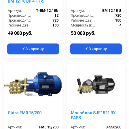
ВМ 12.18 ВР 4 Т (с
манометром, с
аварийным
Артикул:
T-BM-12.18N
Артикул:
BM 12.18 U
регулятором давления
Производительность (л/мин):
12
Производительность (л/ч):
720
SVL17 170 бар, без
Производительность (л/ч):
720
Рабочее давление (бар):
180
электрики)
Рабочее давление (бар):
180
Мощность (кВт):
4
Мощность (кВт):
4.0
Электропитание (В):
380
49 000 руб.
53 000 руб.
⚡ В корзину
⚡ В корзину
Gidra FM0 15/200
Моноблок SJE1521 BY-
PASS
Артикул:
FM0 15/200
Артикул:
S-550200