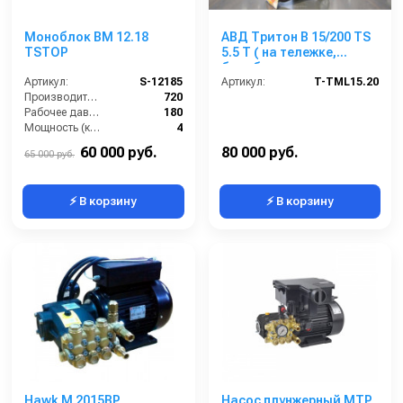
Моноблок BM 12.18
АВД Тритон B 15/200 TS
TSTOP
5.5 T ( на тележке,
барабан, электрика с
Артикул:
S-12185
тёплозащитой)
Артикул:
T-TML15.20
Производительность (л/ч):
720
Рабочее давление (бар):
180
Мощность (кВт):
4
Электропитание (В):
380
60 000 руб.
80 000 руб.
65 000 руб.
⚡ В корзину
⚡ В корзину
Hawk M 2015BP
Насос плунжерный MTP