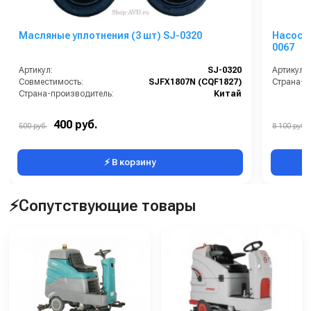
Масляные уплотнения (3 шт) SJ-0320
Насос п
0067
Артикул:
SJ-0320
Артикул:
Совместимость:
SJFX1807N (CQF1827)
Страна-п
Страна-производитель:
Китай
400 руб.
500 руб.
8 100 руб.
⚡ В корзину
⚡Сопутствующие товары