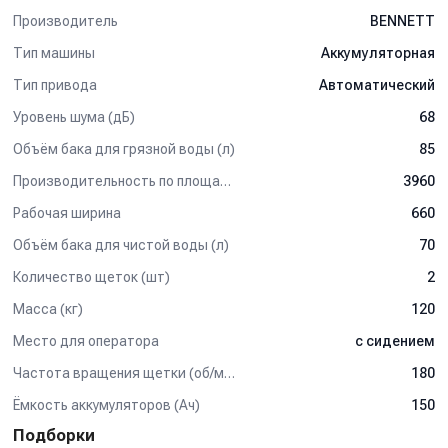
Производитель
BENNETT
Вы
сказали
Тип машины
Аккумуляторная
Тип привода
Автоматический
Уровень шума (дБ)
68
Объём бака для грязной воды (л)
85
Производительность по площади (м2/ч)
3960
Рабочая ширина
660
Объём бака для чистой воды (л)
70
Количество щеток (шт)
2
Масса (кг)
120
Место для оператора
с сидением
Частота вращения щетки (об/мин)
180
Ёмкость аккумуляторов (Ач)
150
Подборки