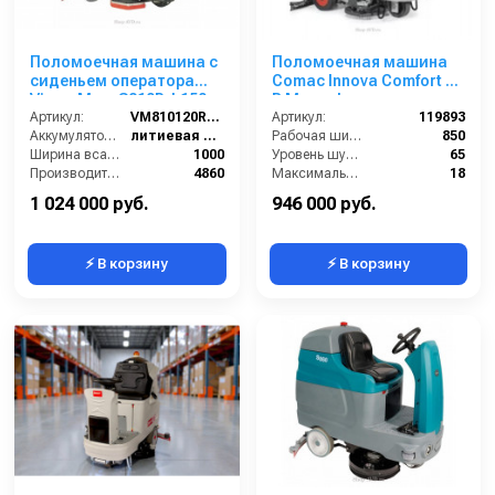
Поломоечная машина с
Поломоечная машина
сиденьем оператора
Comac Innova Comfort 85
VinnerMyer S810R-L150
B Manual
Артикул:
VM810120R-L150
Артикул:
119893
Аккумулятор АКБ (В/А·ч):
литиевая АКБ 150Ач С2
Рабочая ширина щеток (мм):
850
Ширина всасывающей балки (мм):
1000
Уровень шума (дБ):
65
Производительность по площади (м2/ч):
4860
Максимальный угол наклона (%):
18
Габариты (ДхШхВ):
1660х1130х1530
Производительность по площади (м2/ч):
5100
1 024 000 руб.
946 000 руб.
⚡ В корзину
⚡ В корзину