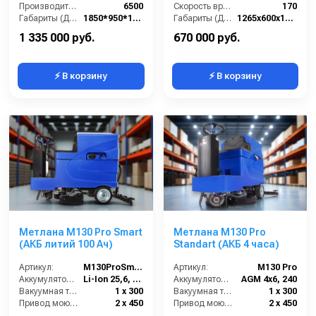
Производительность по площади (м2/ч):
6500
Скорость вращения щётки (об/мин):
170
Габариты (ДхШхВ):
1850*950*1510
Габариты (ДхШхВ):
1265х600х1030
Бак для чистой воды (л):
240
Количество щеток (шт):
2
1 335 000 руб.
670 000 руб.
⚡ В корзину
⚡ В корзину
Метлана М130 Pro Smart
Метлана М130 Pro
(АКБ литий 100 Ач)
Standart (АКБ 4 часа)
Артикул:
М130ProSmart
Артикул:
М130 Pro
Аккумулятор АКБ (В/А·ч):
Li-Ion 25,6, 100
Аккумулятор АКБ (В/А·ч):
AGM 4х6, 240
Вакуумная турбина (Вт):
1 х 300
Вакуумная турбина (Вт):
1 х 300
Привод моющих щеток (Вт):
2 х 450
Привод моющих щеток (Вт):
2 х 450
Привод хода ( Вт):
450
Привод хода ( Вт):
450