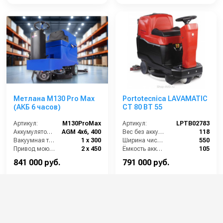
Метлана М130 Pro Max
Portotecnica LAVAMATIC
(АКБ 6 часов)
CT 80 BT 55
Артикул:
М130ProMax
Артикул:
LPTB02783
Аккумулятор АКБ (В/А·ч):
AGM 4х6, 400
Вес без аккумуляторов (кг):
118
Вакуумная турбина (Вт):
1 х 300
Ширина чистки щёток (мм):
550
Привод моющих щеток (Вт):
2 х 450
Ёмкость аккумуляторов (Ач):
105
Привод хода ( Вт):
450
Габариты (ДхШхВ):
1310х673х1030
841 000 руб.
791 000 руб.
⚡ В корзину
⚡ В корзину