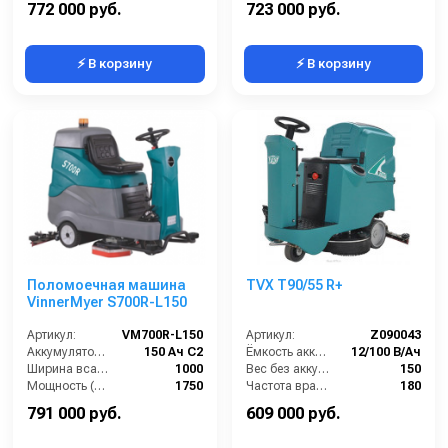
772 000 руб.
723 000 руб.
⚡ В корзину
⚡ В корзину
Поломоечная машина
TVX T90/55 R+
VinnerMyer S700R-L150
Артикул:
VM700R-L150
Артикул:
Z090043
Аккумулятор АКБ (В/А·ч):
150 Ач С2
Ёмкость аккумуляторов (Ач):
12/100 В/Ач
Ширина всасывающей балки (мм):
1000
Вес без аккумуляторов (кг):
150
Мощность (Вт):
1750
Частота вращения щетки (об/мин):
180
Производительность по площади (м2/ч):
4200
Масса (кг):
220
791 000 руб.
609 000 руб.