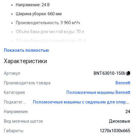
Напряжение: 24 В
Ширина уборки: 660 мм
Производительность: 3 960 м²/ч
Объём бака для чистой воды: 70 л
Объём бака для грязной воды: 85 л
Особенности и преимущества:
Показать полностью
Место для оператора: удобство и снижение усталости
Характеристики
при уборке больших площадей
Артикул
BNT63010-150li
Литиевый АКБ: быстрый заряд, меньший вес,
долговечность
Производитель товара
Bennett
Высокая производительность: быстро очищает крупные
Категория
Поломоечные машины Bennett
площади
Подкатегория
Поломоечные машины с сиденьем для оператора Bennett
Полная автономность: минимум остановок на
обслуживание
Напряжение
24
Простое управление и надёжная конструкция
Вид моечных щеток
Дисковые
Для детальной консультации и подбора оборудования
Габариты
1270х1030х665
обращайтесь к нашим менеджерам.