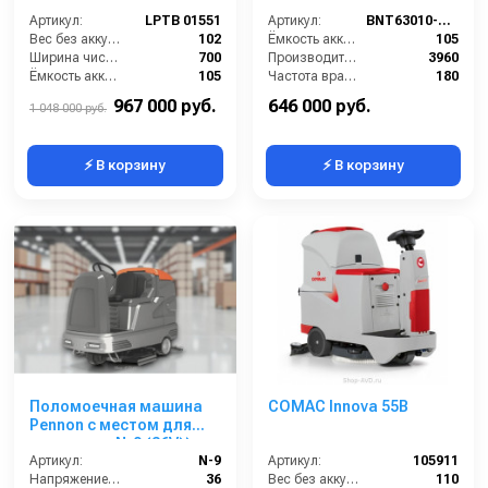
Артикул:
LPTB 01551
Артикул:
BNT63010-105li
Вес без аккумуляторов (кг):
102
Ёмкость аккумуляторов (Ач):
105
Ширина чистки щёток (мм):
700
Производительность по площади (м2/ч):
3960
Ёмкость аккумуляторов (Ач):
105
Частота вращения щетки (об/мин):
180
Давление прижима щетки (г/см2):
35
Масса (кг):
120
967 000 руб.
646 000 руб.
1 048 000 руб.
⚡ В корзину
⚡ В корзину
Поломоечная машина
COMAC Innova 55B
Pennon с местом для
оператора N-9 (36V))
Артикул:
N-9
Артикул:
105911
Напряжение (В):
36
Вес без аккумуляторов (кг):
110