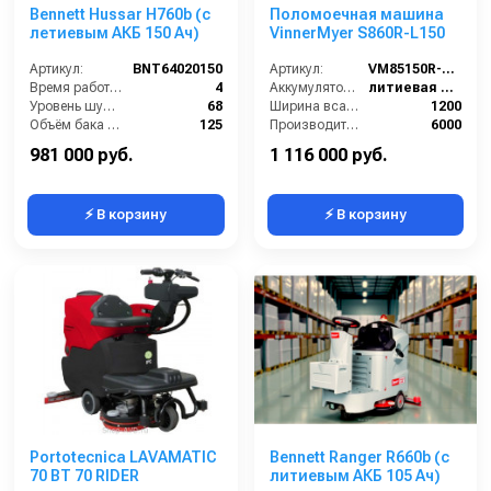
Bennett Hussar H760b (с
Поломоечная машина
летиевым АКБ 150 Ач)
VinnerMyer S860R-L150
Артикул:
BNT64020150
Артикул:
VM85150R-L150
Время работы от аккумуляторов (ч):
4
Аккумулятор АКБ (В/А·ч):
литиевая АКБ 150 Ач С2
Уровень шума (дБ):
68
Ширина всасывающей балки (мм):
1200
Объём бака для грязной воды (л):
125
Производительность по площади (м2/ч):
6000
Рабочая ширина щётки (мм):
760
Габариты (ДхШхВ):
1600х1100х1450
981 000 руб.
1 116 000 руб.
⚡ В корзину
⚡ В корзину
Portotecnica LAVAMATIC
Bennett Ranger R660b (с
70 BT 70 RIDER
литиевым АКБ 105 Ач)