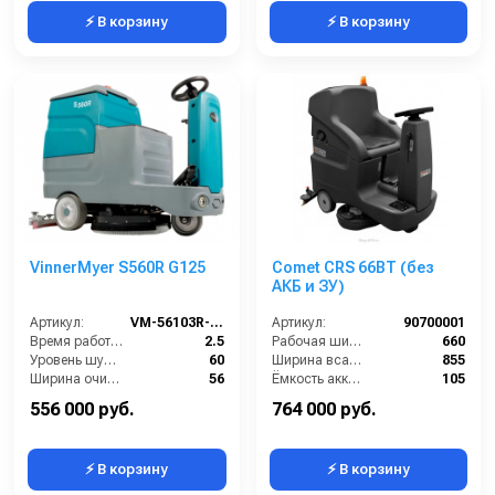
⚡ В корзину
⚡ В корзину
VinnerMyer S560R G125
Comet CRS 66BT (без
АКБ и ЗУ)
Артикул:
VM-56103R-G125
Артикул:
90700001
Время работы от аккумуляторов (ч):
2.5
Рабочая ширина щеток (мм):
660
Уровень шума (дБ):
60
Ширина всасывающей балки (мм):
855
Ширина очистки (см):
56
Ёмкость аккумуляторов (Ач):
105
Производительность по площади (м2/ч):
2750
Бак для грязной воды (л):
85
556 000 руб.
764 000 руб.
⚡ В корзину
⚡ В корзину