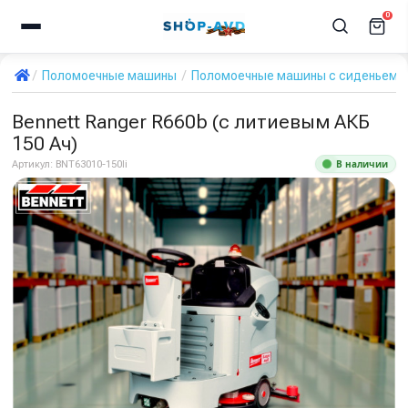
0
Поломоечные машины
Поломоечные машины с сиденьем д
Bennett Ranger R660b (с литиевым АКБ
150 Ач)
В наличии
Артикул:
BNT63010-150li