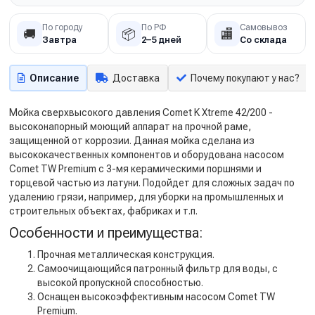
По городу
По РФ
Самовывоз
🚚
📦
🏬
Завтра
2–5 дней
Со склада
Описание
Доставка
Почему покупают у нас?
Мойка сверхвысокого давления Comet K Xtreme 42/200 -
высоконапорный моющий аппарат на прочной раме,
защищенной от коррозии. Данная мойка сделана из
высококачественных компонентов и оборудована насосом
Comet TW Premium с 3-мя керамическими поршнями и
торцевой частью из латуни. Подойдет для сложных задач по
удалению грязи, например, для уборки на промышленных и
строительных объектах, фабриках и т.п.
Особенности и преимущества:
Прочная металлическая конструкция.
Самоочищающийся патронный фильтр для воды, с
высокой пропускной способностью.
Оснащен высокоэффективным насосом Comet TW
Premium.