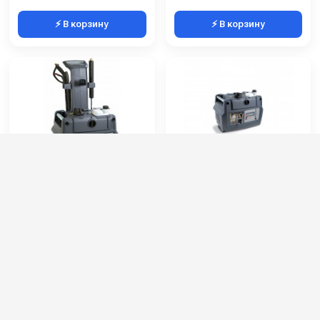
⚡ В корзину
⚡ В корзину
Comet Compact K 5.13
Comet Pick-UP K 9.21
13/180 T Total stop
21/180 T Total stop
Артикул:
9050000200
Артикул:
9050051900
Мощность (кВт):
5
Длина шланга ВД (м):
10
Струйная трубка (копьё):
есть
Производительность (л/ч):
1260
Длина шланга ВД (м):
10
Рабочее давление (бар):
180
Размеры ДхШхВ (мм):
630x540x930
Мощность (кВт):
7.5
129 000 руб.
210 000 руб.
⚡ В корзину
⚡ В корзину