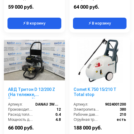
Мощность (кВт):
4
Электропитание (В):
380
59 000 руб.
64 000 руб.
⚡ В корзину
⚡ В корзину
АВД Тритон D 12/200 Z
Comet K 750 15/210 T
(На тележке,
Total stop
Бензиновый)
Артикул:
DANAU 3WZ-1506
Артикул:
9024001200
Производительность (л/мин):
12
Электропитание (В):
380
Расход топлива (л/ч):
0.4
Рабочее давление (бар):
210
Мощность двигателя (кВт):
4.8
Струйная трубка (копьё):
есть
Объём топливного бака (л):
3.6
Длина шланга ВД (м):
10
66 000 руб.
188 000 руб.