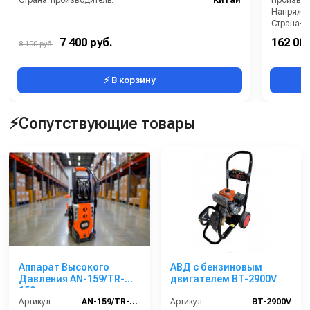
Страна-производитель:
Китай
Производи
Напряжен
Страна-п
Рабочее д
7 400 руб.
162 000
8 100 руб.
Электропи
⚡ В корзину
⚡Сопутствующие товары
Аппарат Высокого
АВД с бензиновым
Давления AN-159/TR-
двигателем BT-2900V
159
Артикул:
AN-159/TR-159
Артикул:
BT-2900V