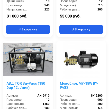
Длина шланга (м):
10
Производительность (л/мин):
12
Производительность (л/ч):
540
Мощность (л.с.):
7.5
Напряжение (В):
220
Рабочее давление (бар):
200
Рабочее давление (бар):
150-225
Обороты двигателя (об/мин):
3400
31 000 руб.
55 000 руб.
⚡ В корзину
⚡ В корзину
АВД TOR BayPass (180
Моноблок MY-18W BY-
бар 12 л/мин)
PASS
Артикул:
AK-2910
Артикул:
S-15200
Производительность (л/мин):
12
Производительность (л/ч):
900
Скорость вращения (об/мин):
1450
Рабочее давление (бар):
200
Рабочее давление (бар):
180
Мощность (кВт):
5.5