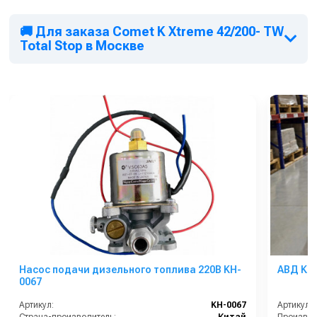
🚚 Для заказа Comet K Xtreme 42/200- TW
Total Stop в Москве
Насос подачи дизельного топлива 220В KH-
АВД KPC
0067
Артикул:
KH-0067
Артикул: