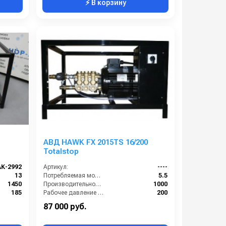
⚡ В корзину
АВД HAWK FX 2015TS 16/200
Totalstop
AK-2992
Артикул:
----
13
Потребляемая мощность (кВт):
5.5
1450
Производительность (л/ч):
1000
185
Рабочее давление (бар):
200
4
Мощность (кВт):
5.5
87 000 руб.