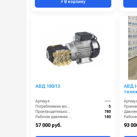
⚡ В корзину
АВД 180/13
АВД H
теле
Артикул:
----
Артикул
Потребляемая мощность (кВт):
5
Производительность (л/ч):
780
Давлени
Рабочее давление (бар):
180
Мощность (кВт):
5
Мощнос
57 000 руб.
93 00