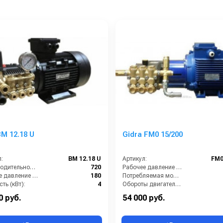
M 12.18 U
Gidra FM0 15/200
:
BM 12.18 U
Артикул:
FM0
Производительность (л/ч):
720
Рабочее давление (бар):
Рабочее давление (бар):
180
Потребляемая мощность (кВт):
ть (кВт):
4
Обороты двигателя (об/мин):
питание (В):
380
Производительность (л/ч):
0 руб.
54 000 руб.