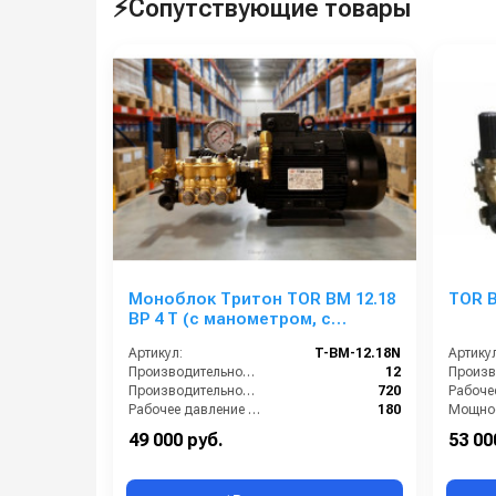
⚡Сопутствующие товары
Моноблок Тритон TOR ВМ 12.18
TOR B
ВР 4 Т (с манометром, с
аварийным регулятором
Артикул:
T-BM-12.18N
Артикул
давления SVL17 170 бар, без
Производительность (л/мин):
12
электрики)
Производительность (л/ч):
720
Рабочее давление (бар):
180
Мощнос
Мощность (кВт):
4.0
Электро
49 000 руб.
53 00