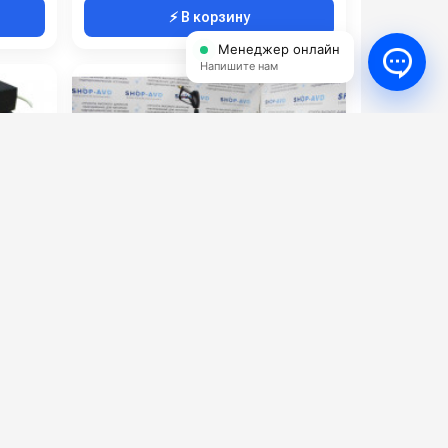
⚡ В корзину
Менеджер онлайн
Напишите нам
АВД Тритон B 13/120 BP 3 B (на
тележке)
0221BP
Артикул:
b1312bt
1300
Макс. температура воды (°C):
40
210
Потребляемая мощность (кВт):
3
7.5
Производительность (л/мин):
13
380
Рабочее давление (бар):
120
125 000 руб.