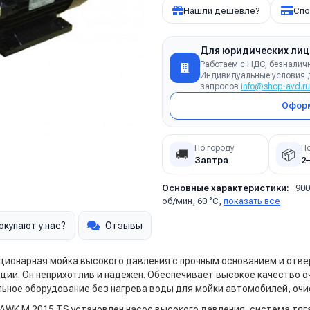
Нашли дешевле?
Спо
Для юридических лиц
Работаем с НДС, безналич
Индивидуальные условия д
запросов
info@shop-avd.ru
Оформ
По городу
П
🚚
📦
Завтра
2
Основные характеристики:
900
об/мин, 60 °C,
показать все
окупают у нас?
Отзывы
ационарная мойка высокого давления с прочным основанием и отве
ии. Он неприхотлив и надежен. Обеспечивает высокое качество о
ьное оборудование без нагрева воды для мойки автомобилей, очис
AWK M 2015 TS установлен насос высокого давления, система тяг