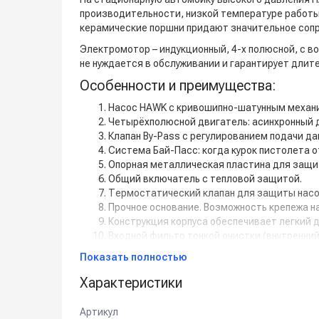
производительности, низкой температуре работы 
керамические поршни придают значительное сопр
Электромотор – индукционный, 4-х полюсной, с 
не нуждается в обслуживании и гарантирует длит
Особенности и преимущества:
Насос HAWK с кривошипно-шатунным меха
Четырёхполюсной двигатель: асинхронный д
Клапан By-Pass с регулированием подачи да
Система Бай-Пасс: когда курок пистолета о
Опорная металлическая пластина для защит
Общий включатель с тепловой защитой.
Термостатический клапан для защиты насос
Прочное основание. Возможность крепежа на
Конструкция корпуса обеспечивает легкий 
Входной фильтр тонкой очистки (внутренни
Подготовка для дистанционного управления
Показать полностью
Электрощит 24 В, с степенью защиты IP 65.
Масляный щуп.
Характеристики
Стандартно аппарат поставляется без аксе
Артикул