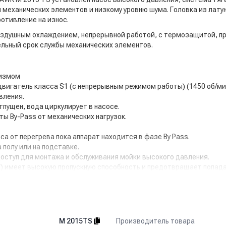
механических элементов и низкому уровню шума. Головка из латун
отивление на износ.
воздушным охлаждением, непрерывной работой, с термозащитой, п
ельный срок службы механических элементов.
низмом
вигатель класса S1 (с непрерывным режимом работы) (1450 об/ми
вления.
тпущен, вода циркулирует в насосе.
ы By-Pass от механических нагрузок.
а от перегрева пока аппарат находится в фазе By Pass.
 полу или на подставке.
доступ для монтажа и обслуживания мойки высокого давления.
й) имеет высокую пропускную способность и предотвращает попада
 (опция).
ссуаров и штепсельной вилки.
Производитель товара
M 2015TS