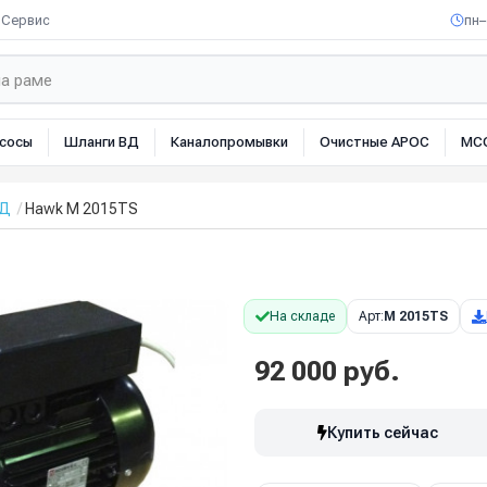
Сервис
пн–
сосы
Шланги ВД
Каналопромывки
Очистные АРОС
МС
ВД
Hawk M 2015TS
На складе
Арт:
M 2015TS
92 000 руб.
Купить сейчас