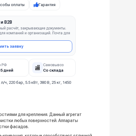
собы оплаты
Гарантия
 и B2B
ный расчёт, закрывающие документы.
ля компаний и организаций. Почта для
ить заявку
о РФ
Самовывоз
🏬
–5 дней
Со склада
 л/ч, 220 бар, 5.5 кВт, 380 В, 25 кг, 1450
рстиями для крепления. Данный агрегат
чистки любых поверхностей. Аппараты
тки фасадов.​
а-кривошип, которые способствуют отличной