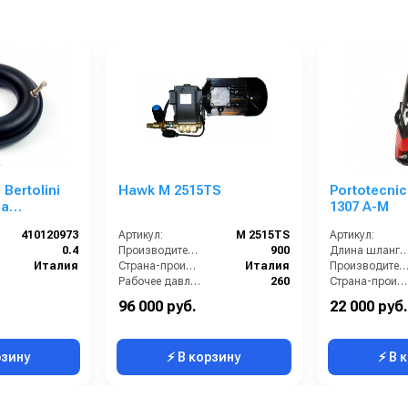
Bertolini
Hawk M 2515TS
Portotecnic
на
1307 A-M
S/PBO)
410120973
Артикул:
M 2515TS
Артикул:
0.4
Производительность (л/ч):
900
Длина шланга ВД (
Италия
Страна-производитель:
Италия
Производительность (л/ч
Рабочее давление (бар):
260
Страна-производитель:
Мощность (кВт):
6.5
Рабочее давлени
96 000 руб.
22 000 руб.
Электропитание (В):
380
Мощность (кВт):
рзину
⚡ В корзину
⚡ В 