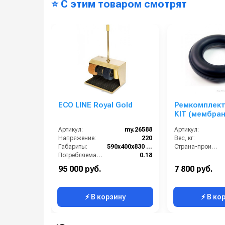
⭐ С этим товаром смотрят
ECO LINE Royal Gold
Ремкомплект 
KIT (мембра
демпфера PA
Артикул:
my.26588
Артикул:
Напряжение:
220
Вес, кг:
Габариты:
590х400х830 мм
Страна-производитель:
Потребляемая мощность (кВт):
0.18
Производитель:
ECO LINE
95 000 руб.
7 800 руб.
Масса (кг):
24
⚡ В корзину
⚡ В ко