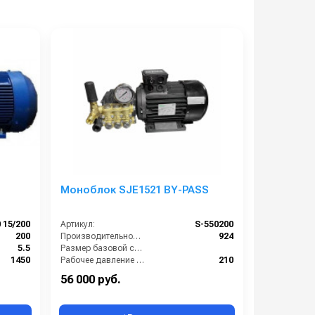
Моноблок SJE1521 BY-PASS
 15/200
Артикул:
S-550200
200
Производительность (л/ч):
924
5.5
Размер базовой станции (ДхШхВ):
1450
Рабочее давление (бар):
210
900
Мощность (кВт):
5.5
56 000 руб.