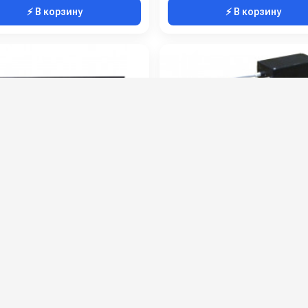
⚡ В корзину
⚡ В корзину
 FX1815TST AR
Hawk M 20221BP
:
FX1815TST AR
Артикул:
M 2
Производительность (л/ч):
900
Производительность (л/ч):
Рабочее давление (бар):
200
Рабочее давление (бар):
ть (кВт):
4
Мощность (кВт):
питание (В):
380
Электропитание (В):
0 руб.
101 000 руб.