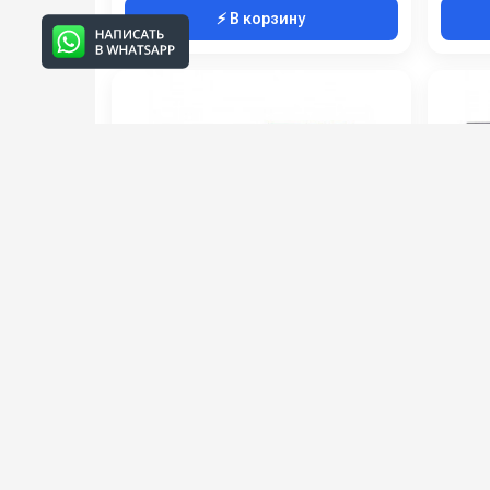
⚡ В корзину
АВД AR 200 бар 15 л/мин MT
Hawk
Артикул:
M2015TST AR
Артикул
Производительность (л/ч):
1000
Рабочее давление (бар):
215
Мощность (кВт):
5.5
Мощнос
Электропитание (В):
380
Электро
82 000 руб.
72 00