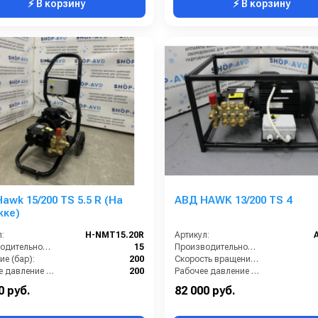
⚡ В корзину
⚡ В корзину
awk 15/200 TS 5.5 R (На
АВД HAWK 13/200 TS 4
жке)
:
H-NMT15.20R
Артикул:
Производительность (л/мин):
15
Производительность (л/мин):
е (бар):
200
Скорость вращения (об/мин):
Рабочее давление (бар):
200
Рабочее давление (бар):
ть (кВт):
5.5
Мощность (кВт):
0 руб.
82 000 руб.